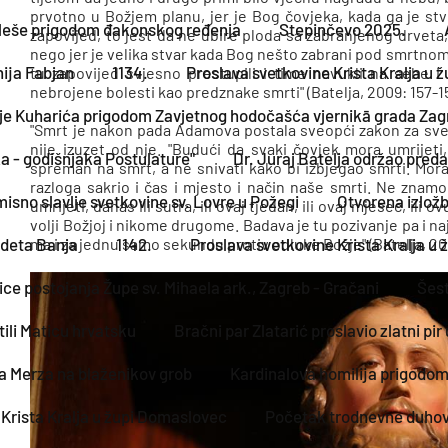
prvotno u Božjem planu, jer je Bog čovjeka, kada ga je stv
leše prigodom đakonskog ređenja
Stepinčevo 2025.
zapovijed, to jest da ne ubire ploda sa zabranjenog drveta, 
nego jer je velika stvar kada Bog nešto zabrani pod smrtnom 
nija Fabjan
1134.
Proslava svetkovine Krista Kralja u
tu zapovijed svjesno prestupili i time navukli na sebe
nebrojene bolesti kao predznake smrti" (Batelja, 2009: 157-15
je Kuharića prigodom Zavjetnog hodočašća vjernikā grada Zagre
"Smrt je nakon pada Adamova postala sveopći zakon za sve l
nije izuzet od nje. "Budući da svaki čovjek mora umrijeti
ka - godišnjaka Postulature"
Dr. Juraj Batelja održao pred
spreman na smrt, a ne snivati kako bi izbjegao smrti. Mora
razloga sakrio i čas i mjesto i način naše smrti. Ne zna
sno slavlje svetkovine sv. Lovre u Požegi
Otvorena izložb
umrijeti, danas ili sutra, ili ovaj tjedan, ili ovaj mjesec, ili
volji Božjoj i nikome drugome. Badava je tu pozivanje pa i naj
adeta Banja
ma i za jednu samo sekundu protiv odluke Božje" (Batelja, 20
1142.
Proslava svetkovine Krista Kralja u
nice postojanja Župe sv. Mihaela ark., Zagreb - Gračani
Šest
tili Maticu hrvatsku
Bračni par Zlatarić proslavio zlatni pi
a Merza na blaženikov grob
Kardinalova homilija prigodom 
 Krista Kralja u župi Domaslovec
Početak trodnevne duhov