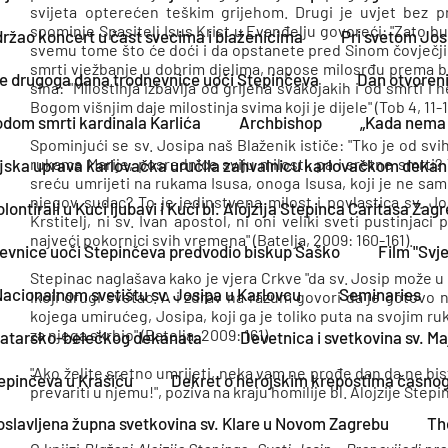
svijeta opterećen teškim grijehom. Drugi je uvjet bez 
spominje Spasitelj Isus Krist u Evanđelju govoreći: "Zato b
održao koncert u čast svecima i blaženicima
Pri svetom Jos
svemu tome što će doći i da opstanete pred Sinom čovječjim"
smrti vježbanje u dobrim djelima, napose milosrđu prema b
je drugoga dana trodnevnice uoči Stepinčeva
Dan otvoreni
sina: "Milostinja izbavlja od grijeha svakojakih i od smrti i
Bogom višnjim daje milostinja svima koji je dijele" (Tob 4, 11-12
odom smrti kardinala Karlića
Archbishop
„Kada nema s
Spominjući se sv. Josipa naš Blaženik ističe: "Tko je od sv
rukama Marije, posrednice sviju milosti, pa i sretne smrti?
ijska uprava karlovačka uručila zahvalnicu karlovačkom deka
sreću umrijeti na rukama Isusa, onoga Isusa, koji je ne sam
njegov sudac? To je jedinstvena milost i povlastica sv. Jos
 volontirali u Kući ljubavi i Kući bl. Alojzija Stepinca Caritasa Z
Krstitelj, ni sv. Ivan apostol, ni oni veliki sveti pustinjac
najveći pokornici svih vremena" (Batelja, 2009: 160-161).
nevnice uoči Stepinčeva predvodio biskup Šaško
Film "Svje
Stepinac naglašava kako je vjera Crkve "da sv. Josip može 
Nacionalnom svetištu sv. Josipa u Karlovcu
Seminaries
ikoji drugi svetac. A i zdrav na razum govori da je gotovo
kojega umirućeg, Josipa, koji ga je toliko puta na svojim r
za njega skrbio" (Batelja, 2009: 161).
Zlatarsko-belečkog dekanata
Devetnica i svetkovina sv. Ma
"Ako želite sretno umrijeti, neka vam ne prođe dan da ne bis
epinčeva u Krašiću
Dekret o herojskim krepostima časnog
prevariti u njemu!", poziva na kraju homilije bl. Alojzije Stepi
oslavljena župna svetkovina sv. Klare u Novom Zagrebu
Th