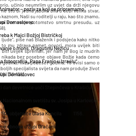
orio, učinio neumrlim uz uvjet da drži njegovu
Animator – poziv za koji se pripremamo
ne što bi jedna jabuka bila u sebi velika stvar,
kaznom. Naši su roditelji u raju, kao što znamo,
 župi Domaslovec
 i na sve svoje potomstvo smrtnu presudu, uz
8).
ba k Majci Božjoj Bistričkoj
jude", piše naš Blaženik i podsjeća kako nitko
, to mu zdrava pamet govori, mora uvijek biti
avanje o mons. Dragutinu Nežiću
 biti uvijek spreman, jer nam je Bog iz mudrih
mo nikada bez posebne objave Božje kada ćemo
a fotografija „Papa Franjo u Izraelu“
 ovu godinu, ili za pedeset godina. To ovisi samo o
boljih specijalista svijeta da nam produlje život
09: 158-159).
 župi Domaslovec
i dan devetnice uoči Stepinčeva u Krašiću
r u Nacionalnom svetištu sv. Josipa u Karlovcu
50. obljetnice Glasa Koncila
1156.
ne obnove u Župi Gračani