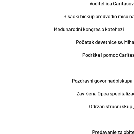
Voditeljica Caritaso
Sisački biskup predvodio misu na
Međunarodni kongres o katehezi
Početak devetnice sv. Miha
Podrška i pomoć Carita
Pozdravni govor nadbiskupa 
Završena Opća specijaliza
Održan stručni skup „
Predavanje za obitel