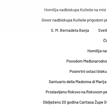
Homilija nadbiskupa Kutleše na misi
Govor nadbiskupa Kutleše prigodom pr
S. M. Bernadeta Banja
Svetk
Čl
Homilija n
Povodom Međunarodnog d
Posmrtni ostaci bisku
Santuario della Madonna di Marija
Proslavljeno Rokovo na Rokovom pe
Obilježeno 20 godina Caritasa Župe Sve