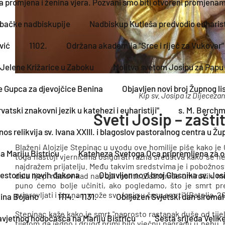
va promjena i ženina vjera. Pozvani smo biti otvoreni promjena
rebačke nadbiskupije
Nadbiskup Kutleša predvodio euharist
vić
1102.
Održana akademija "Srce i riječ za Vukova
 Jelene Križarice u Zaboku
Molitva svetom Josipu za Papu 
e Gupca za djevojčice Benina
Objavljen novi broj Župnog l
Kip sv. Josipa iz Dijecez
vatski znakovni jezik u katehezi i euharistiji"
s. M. Berchm
Sveti Josip – zašti
os relikvija sv. Ivana XXIII. i blagoslov pastoralnog centra u Žup
Blaženi Alojzije Stepinac u uvodu ove homilije piše kako je
 Mariju Bistricu
Kateheza Svetoga Oca pripremljena za opć
toga nastoji vjernicima osigurati razna sredstva kako se ne b
najdražem prijatelju. Među takvim sredstvima je i pobožnos
estoricu novih đakona
Objavljen novi broj Glasnika sv. Jos
dala lijepi naslov kad nas uči moliti: „Zaštitniče umirućih,
puno ćemo bolje učiniti, ako pogledamo, što je smrt pr
pripravljati i što nam može sv. Josip u času smrti" (Batelja, 20
zina Bojanc
1114. - 1131.
Obilježen Svjetski dan siroma
Stepinac kaže kako je smrt "naprosto rastanak duše od tije
zavjetnog hodočašća na Mariju Bistricu
Šesta srijeda Velik
tijelom da jedno i drugo primi bilo vječnu nagradu u nebu,