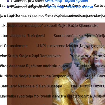
Dvadeset i prvi tekst:
Sveti Josip - utjeha bijednih
d suncem“
Santuario della Madonna di Remete
Karte 
Dvadeset i drugi tekst:
Sveti Josip - strah zlih duhova
alja u župi Domaslovec
Mons. Kožul predvodio misno slavlje
Ovog tjedna donosimo tekst koji tematizira litanijski zaziv
Za
nske kapelice i medaljice" u kapeli Majke Božje Sljemenske
vetom Josipu na Trešnjevki
Susret svećenika i vjeroučite
a di Gerusalemme
U NPI-u otvorena izložba „Knjige glagolj
vine Krista Kralja u župi Domaslovec
Proslava sv. Jelene K
ačkog dekanata Riječkom nadbiskupijom
Direktorij za sla
 Kutleše na Nedjelju uskrsnuća Gospodnjega
Kardinal Boza
Santuario Nazionale di San Giuseppe
Marija - slika i uzor
duhovnika i voditelja Molitvenih vjenčića Prečistog Srca Josipo