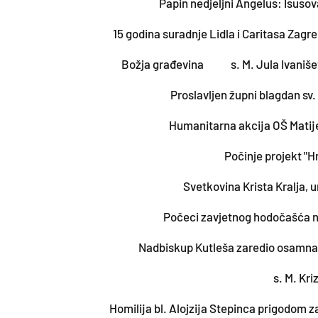
Papin nedjeljni Angelus: Isuso
15 godina suradnje Lidla i Caritasa Zag
Božja građevina
s. M. Jula Ivaniše
Proslavljen župni blagdan sv.
Humanitarna akcija OŠ Matij
Počinje projekt "Hr
Svetkovina Krista Kralja, un
Počeci zavjetnog hodočašća na
Nadbiskup Kutleša zaredio osamna
s. M. Kri
Homilija bl. Alojzija Stepinca prigodom 