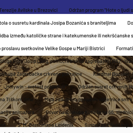
Terezije Avilske u Brezovici
Održan program "Hote o ljudi s
la o susretu kardinala Josipa Bozanića s braniteljima
Do
idba između katoličke strane i katekumenske ili nekršćanske s
proslavu svetkovine Velike Gospe u Mariji Bistrici
Formati
Sluga Božji Josip Lang, pomoćni biskup zagrebački (1857.-1924.
e biskupā Zagrebačke crkvene pokrajine
Kardinal Bozanić: 
„Holywin – svetost pobjeđuje“
Održan susret crkvenih z
 na Trškom Vrhu
Misa zadušnica povodom obljetnice smrti p
macije animatora
Govor nadbiskupa Kutleše na 66. sjednic
ček
S. M. Berchmana Leidenix
Susreti za mlade koji 