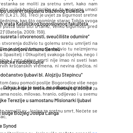
prestanka se moliti za sretnu smrt, kako nam
udite uvijek budni i molite se da mognete umaći
ipu ususret blagdanu blaženog Bulešića
 (Lk 21, 36). Treći je uvjet za sigurnost sretne
ijednima, kao što opominje starac Tobija svoga
h vrata Katoličkog bogoslovnog fakulteta
 ne pušta duši sići u tamu. Veliku sigurnost pred
)" (Batelja, 2009: 159).
usreta i otvorenosti, sveučilište odumire“
ih stvorenja doživio tu golemu sreću umrijeti na
 Tko je od svih stvorenja doživio tu neizmjernu
nu monsinjoru Antunu Senteu
o Spasitelj i Otkupitelj svakoga čovjeka, nego i
ipa. I zato takve smrti nije imao ni sveti Ivan
agrebačke nadbiskupije
i prvih kršćanskih vremena, ni nevina dječica, ni
dočanstvo ljubavi bl. Alojziju Stepincu"
u tom času pomoći poslije Bogorodice više nego
Crkva, koja je sveta, ne odbacuje grešnike
 nemoguće da bi Isus odbio molbu sv. Josipa za
ukama nosio, milovao, hranio, odijevao i u svemu
jke Terezije u samostanu Misionarki ljubavi
te zamolili sv. Josipa za sretnu smrt. Nećete se
 sluge Božjeg Josipa Langa
nac.
e Synod