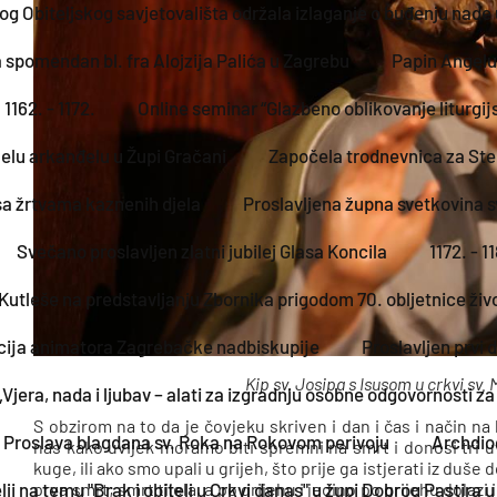
vog Obiteljskog savjetovališta održala izlaganje o buđenju nad
 spomendan bl. fra Alojzija Palića u Zagrebu
Papin Angelus
1162. - 1172.
Online seminar “Glazbeno oblikovanje liturgi
elu arkanđelu u Župi Gračani
Započela trodnevnica za St
sa žrtvama kaznenih djela
Proslavljena župna svetkovina sv
Svečano proslavljen zlatni jubilej Glasa Koncila
1172. - 1
Kutleše na predstavljanju Zbornika prigodom 70. obljetnice ž
cija animatora Zagrebačke nadbiskupije
Proslavljen prvi
Kip sv. Josipa s Isusom u crkvi sv
Vjera, nada i ljubav – alati za izgradnju osobne odgovornosti za s
S obzirom na to da je čovjeku skriven i dan i čas i način na 
Proslava blagdana sv. Roka na Rokovom perivoju
Archdio
nas kako uvijek moramo biti spremni na smrt i donosi tri uv
kuge, ili ako smo upali u grijeh, što prije ga istjerati iz duš
ji na temu "Brak i obitelj u Crkvi danas" u župi Dobrog Pastira u
prva smrt; smrt tijela, a po grijehu i jedino po grijehu dolaz