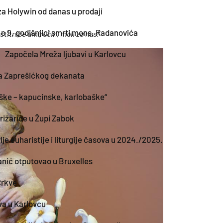
za Holywin od danas u prodaji
 o 9. godišnjici smrti mons. Radanovića
štitniče umirućih
, moli za nas
!
Započela Mreža ljubavi u Karlovcu
lja Zaprešićkog dekanata
aške – kapucinske, karlobaške“
rižarice u Župi Zabok
vlje euharistije i liturgije časova u 2024./2025.
nić otputovao u Bruxelles
 Crkve
va u Karlovcu