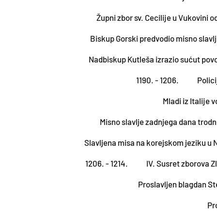
Župni zbor sv. Cecilije u Vukovini 
Biskup Gorski predvodio misno slavl
Nadbiskup Kutleša izrazio sućut pov
1190. - 1206.
Polic
Mladi iz Italije
Misno slavlje zadnjega dana trod
Slavljena misa na korejskom jeziku u 
1206. - 1214.
IV. Susret zborova 
Proslavljen blagdan St
Pr