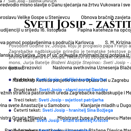
pa
Sveti Josip - zaštitnik umirućih
redvodio misno slavlje o Danu sjećanja na žrtvu Vukovara i sv
 proslavu Velike Gospe u Stenjevcu
Obnova bračnih zavjeta 
Sveti Josip - zašt
dijenciji u srijedu 16. listopada
Papina kateheza na općoj a
va pomoć poplavljenima s područja Karlovca
S. M. Krizin
Povodom Godine sv. Josipa, koju je proglasio papa Franj
Zagrebačke nadbiskupije priredio je tematske tekstove 
nska inicijativa „One of us“ prikupila minimalni broj potpisa i
prema litanijama sv. Josipa. Tekstovi su obogaćeni citatima i
mons. Jurja Batelje
Blaženi Alojzije Stepinac: Sveti Josip –
sov dom u Brezovici
Naslovna svetkovina Uznesenja Blažen
godine.
Prvi tekst:
Sveti Josip - stidljivi čuvar Djevice
Nadbiskup Kutleša posjetio centre Opusa Dei u Zagrebu
Drugi tekst:
Sveti Josip - slavni porod Davidov
režnih stranica pastoralnih ureda Zagrebačke nadbiskupije i 
Treći tekst:
Sveti Josip - svjetlost patrijarha
vina svete Anastazije u Samoboru
Klanjanje mladih u Dugo
Četvrti tekst:
Sveti Josip - hranitelj Sina Božjega
istra Orsata Miljenića
Ministrant župe u Petruševcu Mateo
Peti tekst:
Sveti Josip - brižni branitelj Kristov
Papin Angelus na svetkovinu Uznesenja Blažene Djevice Mar
Šesti tekst:
Sveti Josip - uzor radnika