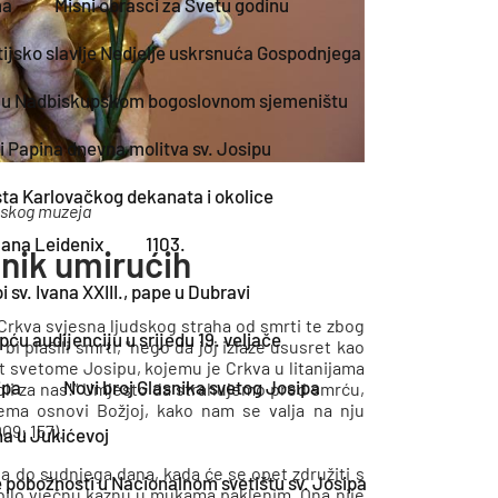
ma
Misni obrasci za Svetu godinu
ijsko slavlje Nedjelje uskrsnuća Gospodnjega
r" u Nadbiskupskom bogoslovnom sjemeništu
i Papina dnevna molitva sv. Josipu
ista Karlovačkog dekanata i okolice
anskog muzeja
ana Leidenix
1103.
tnik umirućih
i sv. Ivana XXIII., pape u Dubravi
 Crkva svjesna ljudskog straha od smrti te zbog
u audijenciju u srijedu 19. veljače
i plašili smrti, "nego da joj izlaze ususret kao
t svetome Josipu, kojemu je Crkva u litanijama
ipa
Novi broj Glasnika svetog Josipa
 moli za nas!“ Umjesto da strahujemo pred smrću,
ema osnovi Božjoj, kako nam se valja na nju
09: 157).
ha u Jukićevoj
la do sudnjega dana, kada će se opet združiti s
e pobožnosti u Nacionalnom svetištu sv. Josipa
 bilo vječnu kaznu u mukama paklenim. Ona nije