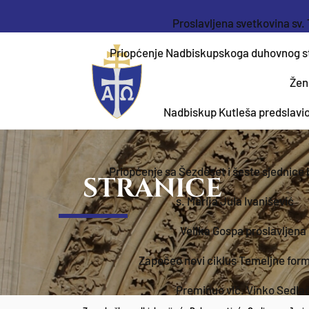
Proslavljena svetkovina sv. 
Priopćenje Nadbiskupskoga duhovnog sto
Žen
Nadbiskup Kutleša predslavio 
​Priopćenje sa Šezdeset i šeste sjednic
STRANICE
s. Marija Jula Ivanišević
Velika Gospa proslavljena
Započeo novi ciklus Temeljne for
Preminuo vlč. Vinko Sedla