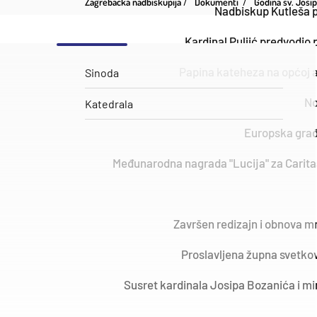
Zagrebačka nadbiskupija
Dokumenti
Godina sv. Josi
Nadbiskup Kutleša p
Kardinal Puljić predvodio
Papina kateheza na općoj au
Sinoda
No
Katedrala
Europska građa
Međunarodna nagrada "Lucija" za Carita
Završen redizajn i obnova m
Proslavljena župna svetko
Susret kardinala Josipa Bozanića i min