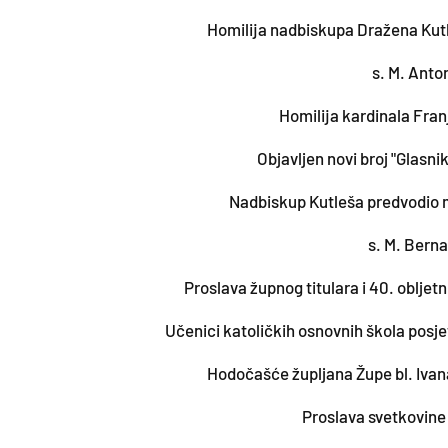
Homilija nadbiskupa Dražena Kut
s. M. Anto
Homilija kardinala Fran
Objavljen novi broj "Glasni
Nadbiskup Kutleša predvodio mi
s. M. Bern
Proslava župnog titulara i 40. obljet
Učenici katoličkih osnovnih škola posje
Hodočašće župljana Župe bl. Ivan
Proslava svetkovine