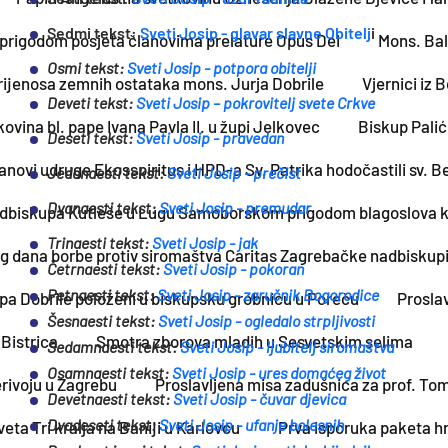
Sedmi tekst:
Sveti Josip - glavar slavne Obitelj
i
 prigodom posjeta članovima prelature Opus Dei
Mons. Bal
Osmi tekst:
Sveti Josip - potpora obitelji
ijenosa zemnih ostataka mons. Jurja Dobrile
Vjernici iz 
Deveti tekst:
Sveti Josip – pokrovitelj svete Crkve
ovina bl. pape Ivana Pavla II. u župi Jelkovec
Biskup Palić
Deseti tekst:
Sveti Josip - pravedan
anovi udruge Ekosspiritus i HPD-a Sv. Patrika hodočastili sv. 
Jedanaesti tekst:
Sveti Josip - prečist
Dvanaesti tekst:
Sveti Josip - premudar
adbiskupa Kutleše u Lugu Samoborskom prigodom blagoslova 
Trinaesti tekst:
Sveti Josip - jak
ana borbe protiv siromaštva Caritas Zagrebačke nadbiskupij
Četrnaesti tekst:
Sveti Josip - pokoran
Petnaesti tekst:
Sveti Josip - zaručnik Bogorodice
pa Dobrile položeni u biskupsku grobnicu u Poreču
Proslav
Šesnaesti tekst:
Sveti Josip - ogledalo strpljivosti
 Bistrica
Smotra zborova mladih u Sesvetskim selima
Sedamnaesti tekst:
Sveti Josip - ljubitelj siromaštva
Osamnaesti tekst:
Sveti Josip - ures domaćeg život
rivoju u Zagrebu
Proslavljena misa zadušnica za prof. To
Devetnaesti tekst:
Sveti Josip - čuvar djevica
Dvadeseti tekst:
Sveti Josip - ufanje bolesnih
ta Tri kralja na Baniji u Karlovcu
Prva isporuka paketa h