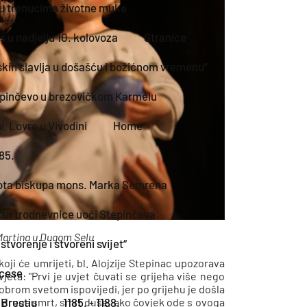
e u trenucima životne muke
 u nedjelju 10. kolovoza
Stranice
jskih slavlja u došašću i božićnom vremenu”
epinčevo u brezovičkom Karmelu
. Lovre u Vivodini
Home
185.
ivota biskupa mons. Marka Semrena
 dan trodnevnice uoči Stepinčeva
. Martina u Dugom Selu
tvorenje i stvoreni svijet“
koji će umrijeti, bl. Alojzije Stepinac upozorava
cese
jeta: "Prvi je uvjet čuvati se grijeha više nego
e dobrom svetom ispovijedi, jer po grijehu je došla
 Brestju
1185. - 1188.
i i druga smrt, smrt duše, ako čovjek ode s ovoga