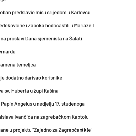
oban predslavio misu srijedom u Karlovcu
Bedekovčine i Zaboka hodočastili u Mariazell
 na proslavi Dana sjemeništa na Šalati
Bernardu
kamena temeljca
e dodatno darivao korisnike
a sv. Huberta u župi Kašina
Papin Angelus u nedjelju 17. studenoga
mislava Ivančića na zagrebačkom Kaptolu
rane u projektu "Zajedno za Zagrepčan(k)e"