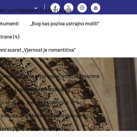
im" uoči blagdana Sveta tri kralja
kumenti
„Bog nas poziva ustrajno moliti“
trane (4)
vni susret „Vjernost je romantična“
) (2)
Katolička Crkva otvorena je svim razgovorima
borova Zagrebačke nadbiskupije
rof. dr. sc. Tomislava Ivančića
i biskupa Zagrebačke crkvene pokrajine
razmišljaju o svećeničkom pozivu