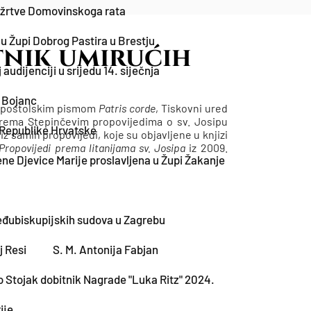
e žrtve Domovinskoga rata
u Župi Dobrog Pastira u Brestju
itnik umirućih
udijenciji u srijedu 14. siječnja
a Bojanc
o apostolskim pismom
Patris corde
, Tiskovni ured
prema Stepinčevim propovijedima o sv. Josipu
z Republike Hrvatske
z samih propovijedi, koje su objavljene u knjizi
 Propovijedi prema litanijama sv. Josipa
iz 2009.
e Djevice Marije proslavljena u Župi Žakanje
Međubiskupijskih sudova u Zagrebu
j Resi
S. M. Antonija Fabjan
 Stojak dobitnik Nagrade "Luka Ritz" 2024.
ije