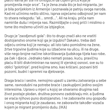
platiti vama jer ste mi omogućili da čujem priču koja je
promijenila moje srce". Ta je žena znala što je bol migranta, jer
je bila porijeklom iz Armenije i poznavala je patnju svoga naroda.
Kad mi učinimo nešto slično, isprva osjećamo odbojnost jer nam
to stvara nelagodu: "ali… smrdi...". Ali na kraju, priča nam
namiriše dušu i mijenja nas. Razmišljajte o ovoj priči i mislimo o
tome što možemo učiniti za izbjeglice.
Drugo je "zaodjenuti gola": što to drugo znači ako ne vratiti
dostojanstvo onome koji ga je izgubio? Dakako, treba dati
odjeću onima koji je nemaju; ali isto tako pomislimo na žene,
žrtve trgovine ljudima koje su izbačene na ulicu, ili na druge,
više nego brojne načine iskorištavanja ljudskoga tijela kao robe,
pa čak i djece. Jednako tako nemati posao, kuću, pravičnu
plaću ili biti diskriminiran na rasnoj ili vjerskoj osnovi, sve su to
oblici "golotinje", pred kojima smo, kao kršćani, pozvani biti
pozorni, budni i spremni na djelovanje.
Draga braćo i sestre, nemojmo upasti u zamku zatvaranja u sebe
same, ravnodušni na potrebe braće i zaokupljeni jedino svojim
interesima. Upravo u mjeri u kojoj se otvaramo drugima naš
život postaje plodan, društva ponovno zadobivaju mir, a ljudima
se vraća njihovo puno dostojanstvo. I ne zaboravite onu gospođu
i onog migranta koji je zaudarao, ne zaboravite također vozača
kojem je migrant promijenio dušu. (IKA)