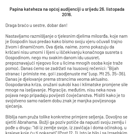
Papina kateheza na općoj audijenciji u srijedu 26. listopada
2016.
Draga braćo u sestre, dobar dan!
Nastavljamo razmišljanje o tjelesnim djelima milosrđa, koje nam
je Gospodin Isus predao kako bismo svoju vjeru očuvali trajno
živom i dinamičnom. Ova djela, naime, zorno pokazuju da
kršćani nisu umorni i lijeni u iščekivanju konačnoga susreta s
Gospodinom, nego mu svakim danom idu ususret,
prepoznavajući njegovo lice u licima mnogih osoba koje traže
pomoć. Danas ćemo se zadržati na Isusovoj rečenici: "Bijah
stranac i primiste me, gol i zaodjenuste me" (usp. Mt 25, 35–36).
Danas je djelovanje prema strancima veoma aktualno.
Gospodarska kriza, oružani sukobi kao i klimatske promjene sile
mnoge na iseljavanje. Migracije, međutim, nisu neka nova
pojava nego pripadaju povijesti čovječanstva. Misliti kako je to
svojstveno samo našem dobu znak je manjka povijesnoga
sjećanja.
Biblija nam pruža tolike konkretne primjere seljenja. Dovoljno se
sjetiti Abrahama. Božji ga poziv potiče da napusti svoju zemlju i
pođe u drugu: "Idi iz zemlje svoje, iz zavičaja i doma očinskog, u
krajeve koje ću ti pokazati" (Post 12, 1). Isto je bilo i sa Izraelskim