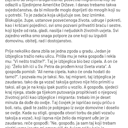
odlazili u Sjedinjene Američke Države. I danas trebamo takva
svjedočanstva, da bi milosrđe moglo doprijeti do mnogih koji su
u potrebi. To je zadaća koja uključuje sve, bez iznimke.
Biskupije, župe, ustanove posvećenoga života, udruge i pokreti,
kao i kršćani pojedinci, svi smo pozvani prihvatiti braću i sestre,
koji bježe od rata, gladi, nasilja i neljudskih životnih uvjeta. Svi
zajedno velika smo snaga potpore za one koji su izgubili
domovinu, obitelj, rad i dostojanstvo.
Prije nekoliko dana zbila se jedna zgoda u gradu. Jedan je
izbjeglica tražio neku ulicu. Prišla mu je neka gospođa i rekla
mu: "Vi nešto tražite?". Taj je izbjeglica bio bez cipela. A on će
joj: "Želio bih ići u Sv. Petra da prođem kroz Sveta vrata". A
gospođa pomisli: "Ali nema cipela, kako će onda hodati do
tamo?". I pozvala mu je taksi. No, taj migrant, taj izbjeglica je
zaudarao, tako da ga vozač taksija gotovo nije htio primiti u
taksi, ali ga je na kraju ipak pustio u vozilo. A gospođa, sjedeći
kraj njega, stade ga tijekom putovanja propitkivati o njegovoj
životnoj priči kao izbjeglice i migranta: trebalo im je deset
minuta da dođe do ovdje. Taj čovjek je ispričao svoju priču o
boli, ratu, gladi te zašto je pobjegao iz svoje domovine i doselio
se ovdje. Kada su stigli, gospođa otvori torbu da plati vozaču
taksija a vozač, koji isprva nije želio da migrant uđe jer je
zaudarao, reče gospođi: "Ne, gospođo, ja sam taj koji trebam