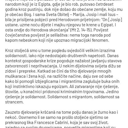
narodom koji je iz Egipta, gdje je bio rob, putovao četrdeset
godina kroz pustinju, dok nije došao do obećane zemlje, koju mu
je obećao Bog. I sama Sveta Obitelj – Marija, Josip i mali Isus –
bila je prisiljena pobjeći pred Herodovom prijetnjom: "On [Josip]
ustane, uzme noću dijete i majku njegovu te krene u Egipat. I
osta ondje do Herodova skončanja" (Mt 2, 14-15). Povijest
čovječanstva povijest je selilaštva: nema toga naroda pod
kapom nebeskom koji nije upoznao migracijski fenomen.
Kroz stoljećâ smo u tome pogledu svjedočili velikim izrazima
solidarnosti, iako nije nedostajalo društvenih napetosti. Danas
kontekst gospodarske krize pogoduje nažalost javljanju stavova
zatvorenosti i neprihvaćanja. U nekim dijelovima svijeta dižu se
zidovi i prepreke. Katkad se čini da tiho djelovanje mnogih
muškaraca i žena koji, na različite načine, daju sve od sebe
kako bi pomogli izbjeglicama i migrantima zaglušuje buka onih
koji instinktivno iskazuju egoizam. Ali zatvaranje nije rješenje,
štoviše, u konačnici pridonosi kriminalnim trgovinama. Jedino
rješenje je solidarnost. Solidarnost s migrantom, solidarnost sa
strancem.
Zauzeto djelovanje kršćanâ na tome polju danas je žurno kao i
nekoć. Osvrnemo li se samo na prošlo stoljeće sjetimo se
prekrasnog lika Francesce Cabrini, koja je sav svoj život,
zajedno sa svojim drugaricama, posvetila migrantima koji su