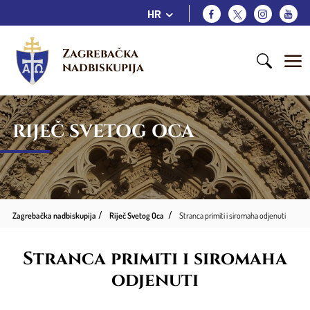
HR
Zagrebačka 
nadbiskupija
RIJEČ SVETOG OCA
Zagrebačka nadbiskupija
Riječ Svetog Oca
Stranca primiti i siromaha odjenuti
Stranca primiti i siromaha
odjenuti