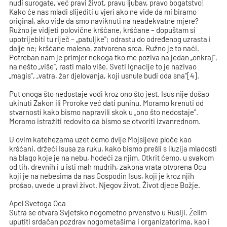
nudi surogate, već pravi život, pravu ljubav, pravo bogatstvo!
Kako će nas mladi slijediti u vjeri ako ne vide da mi biramo
original, ako vide da smo naviknuti na neadekvatne mjere?
Ružno je vidjeti polovične kršćane, kršćane – dopuštam si
upotrijebiti tu riječ – „patuljke"; odrastu do određenog uzrasta i
dalje ne; kršćane malena, zatvorena srca. Ružno je to naći.
Potreban nam je primjer nekoga tko me poziva na jedan „onkraj",
na nešto „više", rasti malo više. Sveti Ignacije to je nazivao
„magis", „vatra, žar djelovanja, koji usnule budi oda sna"[4].
Put onoga što nedostaje vodi kroz ono što jest. Isus nije došao
ukinuti Zakon ili Proroke već dati puninu. Moramo krenuti od
stvarnosti kako bismo napravili skok u „ono što nedostaje".
Moramo istražiti redovito da bismo se otvoriti izvanrednom.
U ovim katehezama uzet ćemo dvije Mojsijeve ploče kao
kršćani, držeći Isusa za ruku, kako bismo prešli s iluzija mladosti
na blago koje je na nebu, hodeći za njim. Otkrit ćemo, u svakom
od tih, drevnih i u isti mah mudrih, zakona vrata otvorena Ocu
koji je na nebesima da nas Gospodin Isus, koji je kroz njih
prošao, uvede u pravi život. Njegov život. Život djece Božje.
Apel Svetoga Oca
Sutra se otvara Svjetsko nogometno prvenstvo u Rusiji. Želim
uputiti srdačan pozdrav nogometašima i organizatorima, kao i