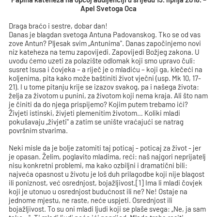
Apel Svetoga Oca
Draga braćo i sestre, dobar dan!
Danas je blagdan svetoga Antuna Padovanskog. Tko se od vas
zove Antun? Pljesak svim „Antunima". Danas započinjemo novi
niz kateheza na temu zapovijedi. Zapovijedi Božjeg zakona. U
uvodu ćemo uzeti za polazište odlomak koji smo upravo čuli:
susret Isusa i čovjeka – a riječ je o mladiću – koji ga, klečeći na
koljenima, pita kako može baštiniti život vječni (usp. Mk 10, 17-
21). I u tome pitanju krije se izazov svakog, pa i našega života:
želja za životom u punini, za životom koji nema kraja. Ali što nam
je činiti da do njega prispijemo? Kojim putem trebamo ići?
Živjeti istinski, živjeti plemenitim životom… Koliki mladi
pokušavaju „živjeti" a zatim se unište vraćajući se natrag
površnim stvarima.
Neki misle da je bolje zatomiti taj poticaj - poticaj za život - jer
je opasan. Želim, poglavito mladima, reći: naš najgori neprijatelj
nisu konkretni problemi, ma kako ozbiljni i dramatični bili:
najveća opasnost u životu je loš duh prilagodbe koji nije blagost
ili poniznost, već osrednjost, bojažljivost.[1] Ima li mladi čovjek
koji je utonuo u osrednjost budućnost ili ne? Ne! Ostaje na
jednome mjestu, ne raste, neće uspjeti. Osrednjost ili
bojažljivost. To su oni mladi ljudi koji se plaše svega: „Ne, ja sam