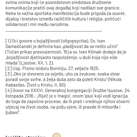
svima onima koji će posredstvom sredstava društvene
komunikacije pratiti ovaj događaj koji nadilazi sve granice.
Neka ta važna sportska manifestacija bude prigoda za susret,
dijalog i bratstvo između različitih kultura i religija, potičući
solidarnost i mir među narodima.
_____________________________________________
[1] Oci govore o bojažljivosti (oligopsychìa). Sv. Ivan
Damaščanski je definira kao „plašljivost da se nešto učini"
(Točan prikaz pravovjernosti, 15) a sv. Ivan Klimak dodaje da je
„bojažljivost djetinjasto raspoloženje, u duši koja nije više
mlada" (Ljestve, XX, 1, 2).
[2] Usp. Pismo Isidoru Boniniju, 27. veljače 1925.
[3] „Oko je stvoreno za svjetlo, uho za zvukove, svaka stvar
poradi svoje svrhe, a želja duša zato da poleti Kristu" (Nikola
Kabasilas, Život u Kristu, II, 90).
[4] Govor na XXXVI. Generalnoj kongregaciji Družbe Isusove, 24.
listopada 2016.: „Riječ je o 'magis', onom 'plus' koji vodi Ignacija
do toga da započne procese, da ih prati i vrednuje njihov stvarni
utjecaj na život osoba, na polju vjere, ili pravde ili milosrđa i
ljubavi".