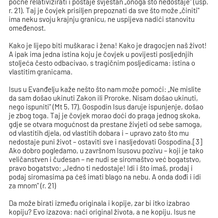
počne relativizirati i postaje svjestan „onoga što nedostaje" (usp.
r. 21). Taj je čovjek prisiljen prepoznati da sve što može „činiti"
ima neku svoju krajnju granicu, ne uspijeva nadići stanovitu
omeđenost.
Kako je lijepo biti muškarac i žena! Kako je dragocjen naš život!
A ipak ima jedna istina koju je čovjek u povijesti posljednjih
stoljeća često odbacivao, s tragičnim posljedicama: istina o
vlastitim granicama.
Isus u Evanđelju kaže nešto što nam može pomoći: „Ne mislite
da sam došao ukinuti Zakon ili Proroke. Nisam došao ukinuti,
nego ispuniti" (Mt 5, 17). Gospodin Isus daruje ispunjenje, došao
je zbog toga. Taj je čovjek morao doći do praga jednog skoka,
gdje se otvara mogućnost da prestane živjeti od sebe samoga,
od vlastitih djela, od vlastitih dobara i – upravo zato što mu
nedostaje puni život – ostaviti sve i nasljedovati Gospodina.[3]
Ako dobro pogledamo, u završnom Isusovu pozivu – koji je tako
veličanstven i čudesan – ne nudi se siromaštvo već bogatstvo,
pravo bogatstvo: „Jedno ti nedostaje! Idi i što imaš, prodaj i
podaj siromasima pa ćeš imati blago na nebu. A onda dođi i idi
za mnom" (r. 21)
Da može birati između originala i kopije, zar bi itko izabrao
kopiju? Evo izazova: naći original života, a ne kopiju. Isus ne