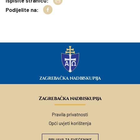
Ispišite stranicu:
Podijelite na:
ZAGREBAČKA NADBISKUPIJA
Zagrebačka nadbiskupija
Pravila privatnosti
Opći uvjeti korištenja
PRIJAVA ZA SVEĆENIKE