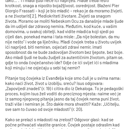
tako...". Ti mladi ljudi neće ići naprijed. Mlade treba resiti
krotkost, snaga a nipošto bojažljivost, osrednjost. Blaženi Pier
Giorgio Frassati – koji je bio mladić – rekao je da moramo živjeti,
a ne životariti[2]. Mediokriteti životare. Živjeti sa snagom
života. Moramo se moliti Nebeskom Ocu za današnje mlade ljude
da im udijeli dar zdravog nemira. Međutim, kod kuće, u vašim
domovima, u svakoj obitelji, kad vidite mladića koji sjedi po
cijeli dan, ponekad mama i tata misle: „Da nije bolestan, da mu
nije nešto" i vode ga liječniku. Mladi čovjek treba u životu uvijek
ići naprijed, biti nemiran, osjećati zdravi nemir, imati
sposobnost da ne bude zadovoljan životom bez ljepote, bez boje.
Ako mladi ljudi ne budu žudjeli za autentičnim životom, pitam se,
gdje to onda čovječanstvo ide? Gdje će ići svijet ići s mladima
koji miruju i ne osjećaju u sebi taj nemir?
Pitanje tog čovjeka iz Evanđelja koje smo čuli je u svima nama:
kako naći život, život u izobilju, sreću? Isus odgovara:
„Zapovijedi znadeš" (r. 19) i citira dio iz Dekaloga. To je pedagoški
proces, kojim Isus želi voditi do preciznog mjesta; naime već je
iz samog njegovog pitanja jasno da taj čovjek nema puni život,
traži više i nemiran je. Što dakle mora shvatiti? Kaže: „Učitelju,
sve sam to čuvao od svoje mladosti" (r. 20).
Kako se prelazi s mladosti na zrelost? Odgovor glasi: kad se
počne prihvaćati vlastite granice. Čovjek postaje odraslim kad