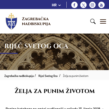
HR
Zagrebačka 
nadbiskupija
RIJEČ SVETOG OCA
Zagrebačka nadbiskupija
Riječ Svetog Oca
Želja za punim životom
Želja za punim životom
Papina kateheza na općoj audijenciji u srijedu 13. lipnja 2018. –