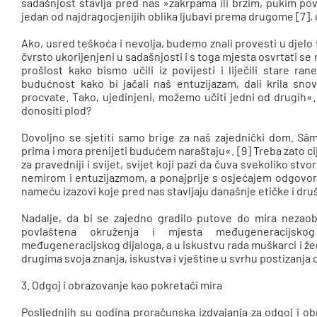
sadašnjost stavlja pred nas »zakrpama ili brzim, pukim po
jedan od najdragocjenijih oblika ljubavi prema drugome [7], u
Ako, usred teškoća i nevolja, budemo znali provesti u djelo
čvrsto ukorijenjeni u sadašnjosti i s toga mjesta osvrtati se 
prošlost kako bismo učili iz povijesti i liječili stare r
budućnost kako bi jačali naš entuzijazam, dali krila sno
procvate. Tako, ujedinjeni, možemo učiti jedni od drugih«.
donositi plod?
Dovoljno se sjetiti samo brige za naš zajednički dom. Sâm
prima i mora prenijeti budućem naraštaju«. [9] Treba zato cij
za pravedniji i svijet, svijet koji pazi da čuva svekoliko st
nemirom i entuzijazmom, a ponajprije s osjećajem odgovorn
nameću izazovi koje pred nas stavljaju današnje etičke i dru
Nadalje, da bi se zajedno gradilo putove do mira nezaobil
povlaštena okruženja i mjesta međugeneracijskog
međugeneracijskog dijaloga, a u iskustvu rada muškarci i žen
drugima svoja znanja, iskustva i vještine u svrhu postizanja
3. Odgoj i obrazovanje kao pokretači mira
Posljednjih su godina proračunska izdvajanja za odgoj i ob