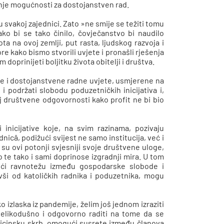
enje mogućnosti za dostojanstven rad.
u svakoj zajednici. Zato »ne smije se težiti tomu
ko bi se tako činilo, čovječanstvo bi naudilo
ta na ovoj zemlji, put rasta, ljudskog razvoja i
e kako bismo stvorili uvjete i pronašli rješenja
prinijeti boljitku života obitelji i društva.
ične i dostojanstvene radne uvjete, usmjerene na
i podržati slobodu poduzetničkih inicijativa i,
j društvene odgovornosti kako profit ne bi bio
i inicijative koje, na svim razinama, pozivaju
nicâ, podižući svijest ne samo institucija, već i
 su ovi potonji svjesniji svoje društvene uloge,
 te tako i sami doprinose izgradnji mira. U tom
ičući ravnotežu između gospodarske slobode i
vši od katoličkih radnika i poduzetnika, mogu
 izlaska iz pandemije, želim još jednom izraziti
 velikodušno i odgovorno raditi na tome da se
edicinsku skrb, omogući susrete između članova