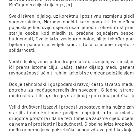
Međugeneracijski dijalog«. [5]
Svaki iskreni dijalog, uz korektnu i pozitivnu razmjenu gle
sugovornicima. Moramo naučiti kako povratiti to međus
pojačala je kod sviju osjećaj usamljenosti i okrenutost pr
starije osobe kod mladih su praćene osjećajem bespo
budućnosti. Ova je kriza zasigurno bolna, ali je također pom
tijekom pandemije vidjeli smo, i to u cijelome svijetu, v
solidarnosti.
Voditi dijalog znači jedni druge slušati, razmjenjivati mišlj
ići prema istome cilju. Jačati takav dijalog među genera
ravnodušnosti učiniti rahlim kako bi se u njega položilo sjem
Dok je tehnološki i gospodarski razvoj često stvarao međug
potrebu za međugeneracijskim savezom. S jedne strane,
mudrost starijih, a, s druge, starijima je potrebna podrška, l
Veliki društveni izazovi i procesi uspostave mira nužno zah
starijih, i onih koji nose povijest naprijed, a to su mla
drugome prostora i da ne teži tome da zauzme cijelu scen
da nema ni prošlosti ni budućnosti. Globalna kriza kroz koj
među generacijama pokretačku snagu zdrave politike, koja 