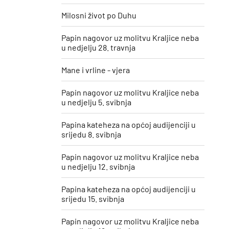
Milosni život po Duhu
Papin nagovor uz molitvu Kraljice neba
u nedjelju 28. travnja
Mane i vrline - vjera
Papin nagovor uz molitvu Kraljice neba
u nedjelju 5. svibnja
Papina kateheza na općoj audijenciji u
srijedu 8. svibnja
Papin nagovor uz molitvu Kraljice neba
u nedjelju 12. svibnja
Papina kateheza na općoj audijenciji u
srijedu 15. svibnja
Papin nagovor uz molitvu Kraljice neba