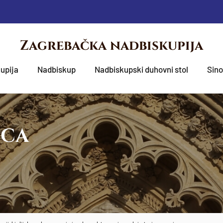
Zagrebačka nadbiskupija
upija
Nadbiskup
Nadbiskupski duhovni stol
Sin
OCA