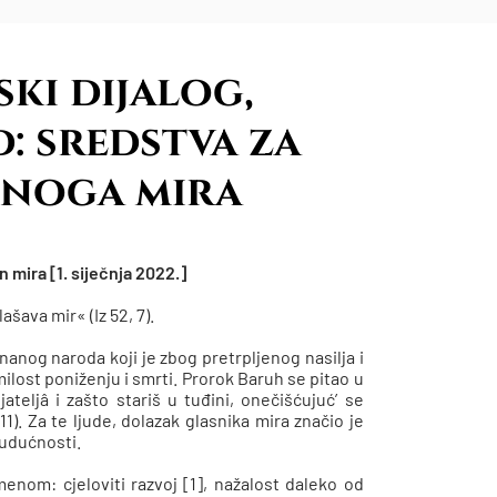
ki dijalog,
: sredstva za
jnoga mira
 mira [1. siječnja 2022.]
šava mir« (Iz 52, 7).
nanog naroda koji je zbog pretrpljenog nasilja i
ilost poniženju i smrti. Prorok Baruh se pitao u
jateljâ i zašto stariš u tuđini, onečišćujuć’ se
). Za te ljude, dolazak glasnika mira značio je
budućnosti.
menom: cjeloviti razvoj [1], nažalost daleko od