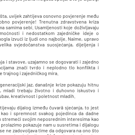
dišta, uvijek zahtijeva osnovno povjerenje među
obno povjerenje! Trenutna zdravstvena kriza
ema samima sebi. Usamljenosti koje doživljavaju
moćnosti i nedostatkom zajedničke ideje o
ogla izvući iz ljudi ono najbolje. Naime, upravo
elika svjedočanstva suosjećanja, dijeljenja i
enja i stavove, uzajamno se dogovarati i zajedno
cijama znači tvrdo i neplodno tlo konflikta i
e trajnog i zajedničkog mira.
eneracijski jaz, današnje krize pokazuju hitnu
 mladi trebaju životno i duhovno iskustvo i
jubav, kreativnost i poletnost mladih.
tijevaju dijalog između čuvarâ sjećanja, to jest
di, kao i spremnost svakog pojedinca da dadne
u stremeći svojim neposrednim interesima kao
u prolazimo pokazuje nam u susretima i dijalogu
se ne zadovoljava time da odgovara na ono što