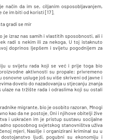
je način da im se, ciljanim osposobljavanjem,
e im biti od koristi [17].
ta gradi se mir
 je izraz nas samih i vlastitih sposobnosti, ali i
ek radi s nekim ili za nekoga. U toj istaknuto
svoj doprinos ljepšem i svijetu pogodnijem za
u u svijetu rada koji se već i prije toga bio
proizvodne aktivnosti su propale; privremeno
ju osnovne usluge još su više skriveni od javne i
ajevima dovelo do nazadovanja u stjecanju znanja
ulaze na tržište rada i odraslima koji su ostali
 radnike migrante, bio je osobito razoran. Mnogi
o kao da ne postoje. Oni i njihove obitelji žive
tva i uskraćen im je pristup sustavu socijalne
na radno sposobnog svjetskog stanovništva uživa
enoj mjeri. Nasilje i organizirani kriminal su u
dostojanstvo ljudi, pogubni su ekonomiju i