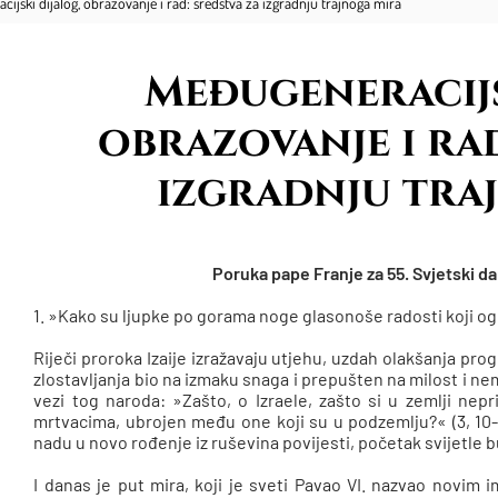
ijski dijalog, obrazovanje i rad: sredstva za izgradnju trajnoga mira
Međugeneracijs
obrazovanje i rad
izgradnju tra
Poruka pape Franje za 55. Svjetski dan
1. »Kako su ljupke po gorama noge glasonoše radosti koji ogla
Riječi proroka Izaije izražavaju utjehu, uzdah olakšanja prog
zlostavljanja bio na izmaku snaga i prepušten na milost i nem
vezi tog naroda: »Zašto, o Izraele, zašto si u zemlji nepri
mrtvacima, ubrojen među one koji su u podzemlju?« (3, 10-11
nadu u novo rođenje iz ruševina povijesti, početak svijetle 
I danas je put mira, koji je sveti Pavao VI. nazvao novim i