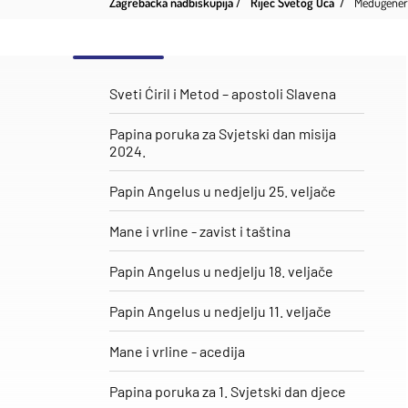
Zagrebačka nadbiskupija
Riječ Svetog Oca
Međugenerac
Sveti Ćiril i Metod – apostoli Slavena
Papina poruka za Svjetski dan misija
2024.
Papin Angelus u nedjelju 25. veljače
​Mane i vrline - zavist i taština
Papin Angelus u nedjelju 18. veljače
Papin Angelus u nedjelju 11. veljače
Mane i vrline - acedija
Papina poruka za 1. Svjetski dan djece