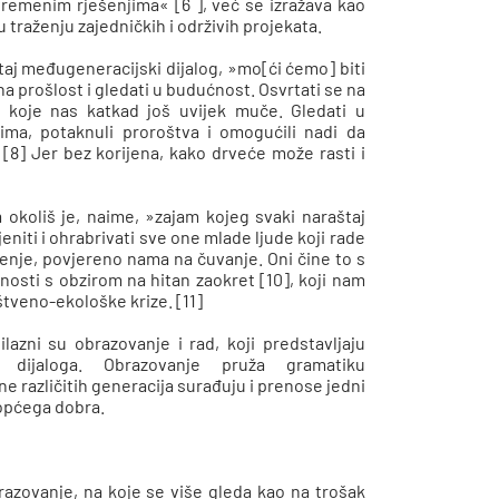
vremenim rješenjima« [6 ], već se izražava kao
 traženju zajedničkih i održivih projekata.
 taj međugeneracijski dijalog, »mo[ći ćemo] biti
na prošlost i gledati u budućnost. Osvrtati se na
ane koje nas katkad još uvijek muče. Gledati u
vima, potaknuli proroštva i omogućili nadi da
 [8] Jer bez korijena, kako drveće može rasti i
 okoliš je, naime, »zajam kojeg svaki naraštaj
eniti i ohrabrivati sve one mlade ljude koji rade
vorenje, povjereno nama na čuvanje. Oni čine to s
osti s obzirom na hitan zaokret [10], koji nam
štveno-ekološke krize. [11]
azni su obrazovanje i rad, koji predstavljaju
 dijaloga. Obrazovanje pruža gramatiku
e različitih generacija surađuju i prenose jedni
 općega dobra.
razovanje, na koje se više gleda kao na trošak