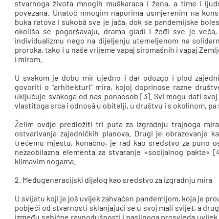
stvarnoga života mnogih muškaraca i žena, a time i lju
povezana. Unatoč mnogim naporima usmjerenim na konstr
buka ratova i sukobâ sve je jača, dok se pandemijske bolest
okoliša se pogoršavaju, drama gladi i žeđi sve je veća
individualizmu nego na dijeljenju utemeljenom na solidarn
proroka, tako i u naše vrijeme vapaj siromašnih i vapaj Zemlj
i mirom.
U svakom je dobu mir ujedno i dar odozgo i plod zajedn
govoriti o “arhitekturi” mira, kojoj doprinose razne društv
uključuje svakoga od nas ponaosob [3]. Svi mogu dati svoj 
vlastitoga srca i odnosâ u obitelji, u društvu i s okolinom, 
Želim ovdje predložiti tri puta za izgradnju trajnoga mir
ostvarivanja zajedničkih planova. Drugi je obrazovanje k
trećemu mjestu, konačno, je rad kao sredstvo za puno ost
nezaobilazna elementa za stvaranje »socijalnog pakta« [4
klimavim nogama.
2. Međugeneracijski dijalog kao sredstvo za izgradnju mira
U svijetu koji je još uvijek zahvaćen pandemijom, koja je 
pobjeći od stvarnosti sklanjajući se u svoj mali svijet, a dru
između sebične ravnodušnosti i nasilnoga prosvjeda uvijek p