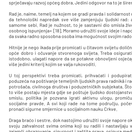
sprječavaju razvoj općeg dobra. Jedini odgovor na to je šir
Rad je, naime, temelj na kojem se gradi pravda i solidarnost 
da tehnološki napredak sve više zamjenjuju ljudski rad: a
samome sebi. Rad je nužnost, to je sastavni dio smisla živo
osobnog ispunjenja« [18]. Moramo udružiti svoje ideje i napor
da svaka radno sposobna osoba ima mogućnost svojim radom do
Hitnije je nego ikada prije promicati u čitavom svijetu dol
opće dobro i očuvanje stvorenoga svijeta. Treba osigurati 
istodobno, ulagati napore da se potakne obnovljeni osjeća
više jedini kriterij kojim se valja rukovoditi.
U toj perspektivi treba promicati, prihvaćati i podupirat
poduzeća na poštivanje temeljnih ljudskih prava radnikâ i rad
potrošača, civilnoga društva i poduzetničkih subjekata. Što
to više postaju mjesta gdje se poštuje ljudsko dostojanstvo
smislu, politika je pozvana igrati aktivnu ulogu, prom
socijalne pravde. A svi koji rade na tome području, poče
pronaći sigurne smjernice u socijalnom nauku Crkve.
Draga braćo i sestre, dok nastojimo udružiti svoje napore oko
svoju zahvalnost svima onima koji su radili i nastavljaju
zajamči obrazovanje, sigurnost i zaštita prava, osigura m