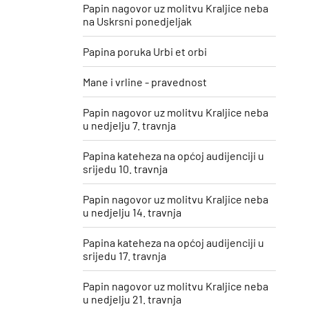
Papin nagovor uz molitvu Kraljice neba
na Uskrsni ponedjeljak
Papina poruka Urbi et orbi
Mane i vrline - pravednost
Papin nagovor uz molitvu Kraljice neba
u nedjelju 7. travnja
Papina kateheza na općoj audijenciji u
srijedu 10. travnja
Papin nagovor uz molitvu Kraljice neba
u nedjelju 14. travnja
Papina kateheza na općoj audijenciji u
srijedu 17. travnja
Papin nagovor uz molitvu Kraljice neba
u nedjelju 21. travnja