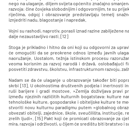
nego na ulaganje, diljem svijeta općenito značajno smanjena. 
razvoja: čine čovjeka slobodnijim i odgovornijim, te su prij
riječima, odgoj i obrazovanje predstavljaju temelj sna
iznjedriti nadu, blagostanje i napredak.
Vojni su rashodi, naprotiv, porasli iznad razine zabilježene na
dalje nezaustavljivo rasti. [12]
Stoga je prikladno i hitno da oni koji su odgovorni za upra
će omogućiti da se preokrene odnos između javnih ulagan
naoružanje. Uostalom, težnja istinskom procesu razoruža
veoma korisnim za razvoj narodâ i državâ, oslobađajući f
posvetiti zdravstvu, školstvu, infrastrukturnom razvoju, zaštit
Nadam se da će ulaganje u obrazovanje također biti pop
skrbi [13]. U okolnostima društvenih podjela i inertnosti ins
ruši barijere i gradi mostove. »Zemlja doživljava pravi p
između njezinih različitih kulturnih bogatstava: kulture na
tehnološke kulture, gospodarske i obiteljske kulture te med
stvoriti novu kulturnu paradigmu putem »globalnog obrazo
obvezati obitelji, zajednice, škole, sveučilišta, institucije, re
zrelih ljudi«. [15] Pakt koji će promicati obrazovanje za c
mira, razvoja i održivosti, u čijem će središtu biti bratstvo i s