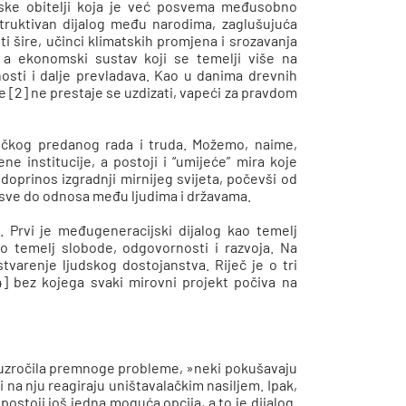
dske obitelji koja je već posvema međusobno
uktivan dijalog među narodima, zaglušujuća
i šire, učinci klimatskih promjena i srozavanja
, a ekonomski sustav koji se temelji više na
osti i dalje prevladava. Kao u danima drevnih
e [2] ne prestaje se uzdizati, vapeći za pravdom
ičkog predanog rada i truda. Možemo, naime,
ene institucije, a postoji i “umijeće” mira koje
doprinos izgradnji mirnijeg svijeta, počevši od
pa sve do odnosa među ljudima i državama.
a. Prvi je međugeneracijski dijalog kao temelj
ao temelj slobode, odgovornosti i razvoja. Na
varenje ljudskog dostojanstva. Riječ je o tri
] bez kojega svaki mirovni projekt počiva na
prouzročila premnoge probleme, »neki pokušavaju
gi na nju reagiraju uništavalačkim nasiljem. Ipak,
ostoji još jedna moguća opcija, a to je dijalog.