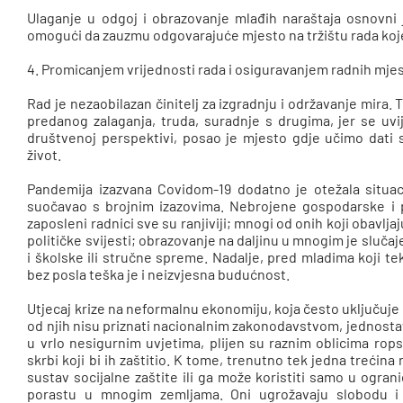
Ulaganje u odgoj i obrazovanje mlađih naraštaja osnovni 
omogući da zauzmu odgovarajuće mjesto na tržištu rada koje ć
4. Promicanjem vrijednosti rada i osiguravanjem radnih mjes
Rad je nezaobilazan činitelj za izgradnju i održavanje mira. To
predanog zalaganja, truda, suradnje s drugima, jer se uvij
društvenoj perspektivi, posao je mjesto gdje učimo dati 
život.
Pandemija izazvana Covidom-19 dodatno je otežala situacij
suočavao s brojnim izazovima. Nebrojene gospodarske i 
zaposleni radnici sve su ranjiviji; mnogi od onih koji obavlja
političke svijesti; obrazovanje na daljinu u mnogim je sluč
i školske ili stručne spreme. Nadalje, pred mladima koji tek 
bez posla teška je i neizvjesna budućnost.
Utjecaj krize na neformalnu ekonomiju, koja često uključuje
od njih nisu priznati nacionalnim zakonodavstvom, jednostavn
u vrlo nesigurnim uvjetima, plijen su raznim oblicima rops
skrbi koji bi ih zaštitio. K tome, trenutno tek jedna treći
sustav socijalne zaštite ili ga može koristiti samo u ogranič
porastu u mnogim zemljama. Oni ugrožavaju slobodu i 