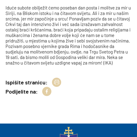
Iduće subote obilježit ćemo poseban dan posta i molitve za mir u
Siriji, na Bliskom istoku i na čitavom svijetu. Ali i za mir u našim
srcima, jer mir započinje u srcu! Ponavljam poziv da se u čitavoj
Crkvi taj dan intenzivno živi i već sada izražavam zahvalnost
ostaloj braći kršćanima, braći koja pripadaju ostalim religijama i
muškarcima i ženama dobre volje koji će nam se u tome
pridružiti, u mjestima u kojima žive i sebi svojstvenim načinima.
Pozivam posebno vjernike grada Rima i hodočasnike da
sudjeluju na molitvenom bdjenju, ovdje, na Trgu Svetog Petra u
19 sati, da bismo molili od Gospodina veliki dar mira. Neka se
snažno u čitavom svijetu uzdigne vapaj za mirom! (IKA)
Ispišite stranicu:
Podijelite na: