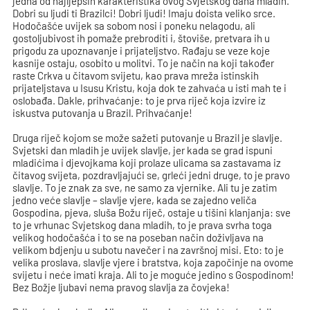
jedna od najljepših karakteristika ovog Svjetskog dana mladih.
Dobri su ljudi ti Brazilci! Dobri ljudi! Imaju doista veliko srce.
Hodočašće uvijek sa sobom nosi i poneku nelagodu, ali
gostoljubivost ih pomaže prebroditi i, štoviše, pretvara ih u
prigodu za upoznavanje i prijateljstvo. Rađaju se veze koje
kasnije ostaju, osobito u molitvi. To je način na koji također
raste Crkva u čitavom svijetu, kao prava mreža istinskih
prijateljstava u Isusu Kristu, koja dok te zahvaća u isti mah te i
oslobađa. Dakle, prihvaćanje: to je prva riječ koja izvire iz
iskustva putovanja u Brazil. Prihvaćanje!
Druga riječ kojom se može sažeti putovanje u Brazil je slavlje.
Svjetski dan mladih je uvijek slavlje, jer kada se grad ispuni
mladićima i djevojkama koji prolaze ulicama sa zastavama iz
čitavog svijeta, pozdravljajući se, grleći jedni druge, to je pravo
slavlje. To je znak za sve, ne samo za vjernike. Ali tu je zatim
jedno veće slavlje – slavlje vjere, kada se zajedno veliča
Gospodina, pjeva, sluša Božu riječ, ostaje u tišini klanjanja: sve
to je vrhunac Svjetskog dana mladih, to je prava svrha toga
velikog hodočašća i to se na poseban način doživljava na
velikom bdjenju u subotu navečer i na završnoj misi. Eto: to je
velika proslava, slavlje vjere i bratstva, koja započinje na ovome
svijetu i neće imati kraja. Ali to je moguće jedino s Gospodinom!
Bez Božje ljubavi nema pravog slavlja za čovjeka!