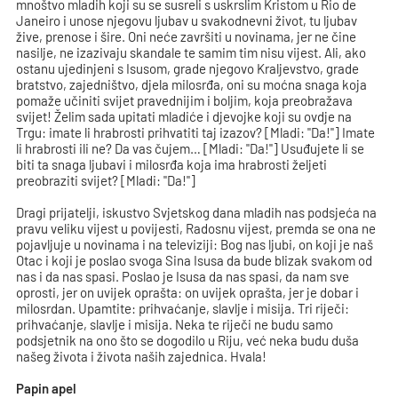
mnoštvo mladih koji su se susreli s uskrslim Kristom u Rio de
Janeiro i unose njegovu ljubav u svakodnevni život, tu ljubav
žive, prenose i šire. Oni neće završiti u novinama, jer ne čine
nasilje, ne izazivaju skandale te samim tim nisu vijest. Ali, ako
ostanu ujedinjeni s Isusom, grade njegovo Kraljevstvo, grade
bratstvo, zajedništvo, djela milosrđa, oni su moćna snaga koja
pomaže učiniti svijet pravednijim i boljim, koja preobražava
svijet! Želim sada upitati mladiće i djevojke koji su ovdje na
Trgu: imate li hrabrosti prihvatiti taj izazov? [Mladi: "Da!"] Imate
li hrabrosti ili ne? Da vas čujem… [Mladi: "Da!"] Usuđujete li se
biti ta snaga ljubavi i milosrđa koja ima hrabrosti željeti
preobraziti svijet? [Mladi: "Da!"]
Dragi prijatelji, iskustvo Svjetskog dana mladih nas podsjeća na
pravu veliku vijest u povijesti, Radosnu vijest, premda se ona ne
pojavljuje u novinama i na televiziji: Bog nas ljubi, on koji je naš
Otac i koji je poslao svoga Sina Isusa da bude blizak svakom od
nas i da nas spasi. Poslao je Isusa da nas spasi, da nam sve
oprosti, jer on uvijek oprašta: on uvijek oprašta, jer je dobar i
milosrdan. Upamtite: prihvaćanje, slavlje i misija. Tri riječi:
prihvaćanje, slavlje i misija. Neka te riječi ne budu samo
podsjetnik na ono što se dogodilo u Riju, već neka budu duša
našeg života i života naših zajednica. Hvala!
Papin apel