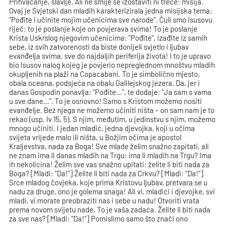
Prihvaćanje, slavlje. Ali ne smije se izostaviti ni treće: misija.
Ovaj je Svjetski dan mladih karakterizirala jedna misijska tema:
"Pođite i učinite mojim učenicima sve narode". Čuli smo Isusovu
riječ: to je poslanje koje on povjerava svima! To je poslanje
Krista Uskrslog njegovim učenicima: "Pođite", izađite iz samih
sebe, iz svih zatvorenosti da biste donijeli svjetlo i ljubav
evanđelja svima, sve do najdaljih periferija života! I to je upravo
bio Isusov nalog kojeg je povjerio nepreglednom mnoštvu mladih
okupljenih na plaži na Copacabani. To je simbolično mjesto,
obala oceana, podsjeća na obalu Galilejskog jezera. Da, jer i
danas Gospodin ponavlja: "Pođite…", te dodaje: "Ja sam s vama
u sve dane…". To je osnovno! Samo s Kristom možemo nositi
evanđelje. Bez njega ne možemo učiniti ništa – on sam nam je to
rekao (usp. Iv 15, 5). S njim, međutim, u jedinstvu s njim, možemo
mnogo učiniti. I jedan mladić, jedna djevojka, koji u očima
svijeta vrijede malo ili ništa, u Božjim očima je apostol
Kraljevstva, nada za Boga! Sve mlade želim snažno zapitati, ali
ne znam ima li danas mladih na Trgu: ima li mladih na Trgu? Ima
ih nekolicina! Želim sve vas snažno upitati: želite li biti nada za
Boga? [Mladi: "Da!"] Želite li biti nada za Crkvu? [Mladi: "Da!"]
Srce mladog čovjeka, koje prima Kristovu ljubav, pretvara se u
nadu za druge, ono je golema snaga! Ali vi, mladići i djevojke, svi
mladi, vi morate preobraziti nas i sebe u nadu! Otvoriti vrata
prema novom svijetu nade. To je vaša zadaća. Želite li biti nada
za sve nas? [Mladi: "Da!"] Pomislimo samo što znači ono