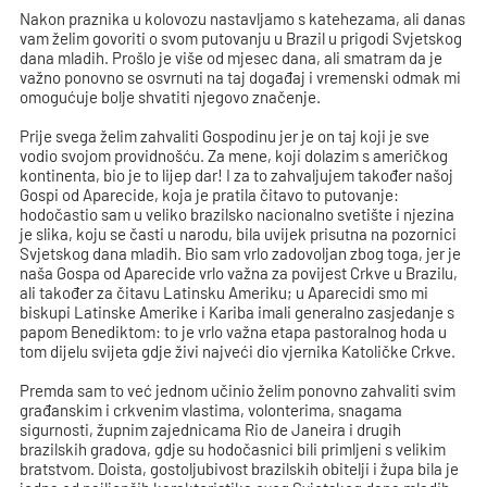
Nakon praznika u kolovozu nastavljamo s katehezama, ali danas
vam želim govoriti o svom putovanju u Brazil u prigodi Svjetskog
dana mladih. Prošlo je više od mjesec dana, ali smatram da je
važno ponovno se osvrnuti na taj događaj i vremenski odmak mi
omogućuje bolje shvatiti njegovo značenje.
Prije svega želim zahvaliti Gospodinu jer je on taj koji je sve
vodio svojom providnošću. Za mene, koji dolazim s američkog
kontinenta, bio je to lijep dar! I za to zahvaljujem također našoj
Gospi od Aparecide, koja je pratila čitavo to putovanje:
hodočastio sam u veliko brazilsko nacionalno svetište i njezina
je slika, koju se časti u narodu, bila uvijek prisutna na pozornici
Svjetskog dana mladih. Bio sam vrlo zadovoljan zbog toga, jer je
naša Gospa od Aparecide vrlo važna za povijest Crkve u Brazilu,
ali također za čitavu Latinsku Ameriku; u Aparecidi smo mi
biskupi Latinske Amerike i Kariba imali generalno zasjedanje s
papom Benediktom: to je vrlo važna etapa pastoralnog hoda u
tom dijelu svijeta gdje živi najveći dio vjernika Katoličke Crkve.
Premda sam to već jednom učinio želim ponovno zahvaliti svim
građanskim i crkvenim vlastima, volonterima, snagama
sigurnosti, župnim zajednicama Rio de Janeira i drugih
brazilskih gradova, gdje su hodočasnici bili primljeni s velikim
bratstvom. Doista, gostoljubivost brazilskih obitelji i župa bila je