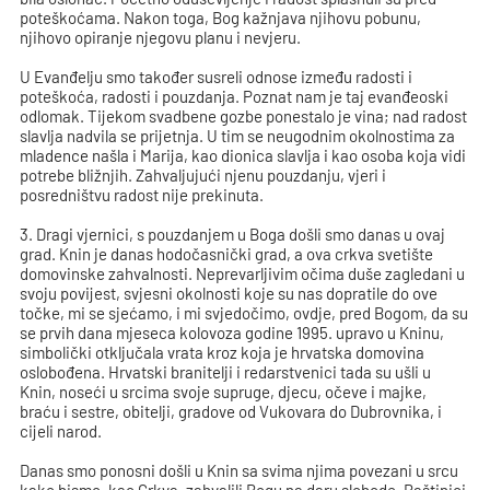
poteškoćama. Nakon toga, Bog kažnjava njihovu pobunu,
njihovo opiranje njegovu planu i nevjeru.
U Evanđelju smo također susreli odnose između radosti i
poteškoća, radosti i pouzdanja. Poznat nam je taj evanđeoski
odlomak. Tijekom svadbene gozbe ponestalo je vina; nad radost
slavlja nadvila se prijetnja. U tim se neugodnim okolnostima za
mladence našla i Marija, kao dionica slavlja i kao osoba koja vidi
potrebe bližnjih. Zahvaljujući njenu pouzdanju, vjeri i
posredništvu radost nije prekinuta.
3. Dragi vjernici, s pouzdanjem u Boga došli smo danas u ovaj
grad. Knin je danas hodočasnički grad, a ova crkva svetište
domovinske zahvalnosti. Neprevarljivim očima duše zagledani u
svoju povijest, svjesni okolnosti koje su nas dopratile do ove
točke, mi se sjećamo, i mi svjedočimo, ovdje, pred Bogom, da su
se prvih dana mjeseca kolovoza godine 1995. upravo u Kninu,
simbolički otključala vrata kroz koja je hrvatska domovina
oslobođena. Hrvatski branitelji i redarstvenici tada su ušli u
Knin, noseći u srcima svoje supruge, djecu, očeve i majke,
braću i sestre, obitelji, gradove od Vukovara do Dubrovnika, i
cijeli narod.
Danas smo ponosni došli u Knin sa svima njima povezani u srcu