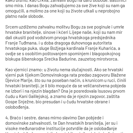
kako bismo, kao Crkva, zahvalili Bogu na daru slobode. Baštinici
smo mira. I danas Bogu zahvaljujemo za sve žive koji su nam ga
omogućili, a molimo za one koji su živote utkali u neprobojno
platno naše slobode.
Srcem uzdižemo zahvalnu molitvu Bogu za sve poginule i umrle
hrvatske branitelje, sinove i kćeri Lijepe naše, koji su nam mir
dali okusiti pod vodstvom prvoga hrvatskoga predsjednika
Franje Tuđmana, i u doba dragoga duhovnoga autoriteta
hrvatskoga puka, sluge Božjega kardinala Franje Kuharića, a
ovdje se s osobitim poštovanjem spominjem i blagopokojnog
biskupa šibenskoga Srećka Badurine, zauzetog mirotvorca.
Kao vjernici znamo: u životu nema slučajnosti. Ako se hrvatski
vjerni puk tijekom Domovinskoga rata predao zagovoru Blažene
Djevice Marije, što su na poseban način, s krunicom u ruci, činili
hrvatski branitelji, je li bilo moguće da se veličanstvena pobjeda
ne izbori i na njezin blagdan? Ona je posredovala Isusovu prvom
čudu u Kani Galilejskoj, a znamo da je njezin zagovor, zaštita
Gospe Snježne, bio presudan i u čudu hrvatske obrane i
oslobođenja.
4. Braćo i sestre, danas mirno slavimo Dan pobjede i
domovinske zahvalnosti, te Dan hrvatskih branitelja, jer su i
visoke međunarodne institucije potvrdile da je oslobađanje