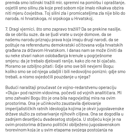
premda smo istinski tražili mir, spremni na pomirbu i opraštanje,
osjetili smo silinu zla koje pred sobom nije imalo nikakva obzira
niti mjeru čovještva. Toj silini zla i promicateljima zla nije bilo do
naroda, ni hrvatskoga, ni srpskoga u Hrvatskoj.
7. Dragi vjernici, što smo zapravo tražili? Da se prekine nasilje,
da se obrišu suze, da se ljudi vrate u svoje domove, da se
našemu narodu priznaju prava koja imaju drugi narodi, da se
poštuje na referendumu demokratski očitovana volja hrvatskih
građana za državom Hrvatskom. I danas nam se može činiti da
su neke stvari nakon oslobađanja krenule u pogrješnome
smjeru; da je trebalo djelovati ranije, kako zlo ne bi ojačalo.
Moramo se ozbiljno pitati: Gdje smo sve bili nevjerni Bogu;
koliko smo se od njega udaljili i bili nedovoljno ponizni; gdje smo
trebali, a nismo svjedočili pouzdanje u njega?
Budući naraštaji proučavat će vojno-redarstvenu operaciju
»Oluja« pod raznim vidovima, počevši od vojnih analitičara. Mi
smo zahvalni Bogu što je ona bila nagovještaj mira na ovim
prostorima. Ona je učinkovito zaustavila djelovanje
imperijalističkih ratnih ideologija kojima je okvir jugoslavenske
države služio za ostvarivanje njihovih ciljeva. Ona se dogodila u
zadnjem desetljeću dvadesetog stoljeća. U stoljeću koje je na
ovim prostorima državno politički obilježeno jugoslavenskom
tvorevinom koja je u svim etapama svojega postojanja na