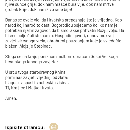
njive sunce grije, dok nam hrašće bura vije, dok nam mrtve
grobak krije, dok nam živo srce bije!
Danas se ovdje vidi da Hrvatska prepoznaje što je vrijedno. Kao
narod koji naročito časti Bogorodicu osjećamo koliko nam je
potreban njezin zagovor, da bismo lakše prihvatili Božju volju. Da
bismo bolje čuli što nam to Gospodin govori, obnovimo svoj
zavjet s krsnoga vrela, ohrabreni pouzdanjem koje je svjedočio
blaženi Alojzije Stepinac.
Stoga se na kraju poniznom molbom obraćam Gospi Velikoga
hrvatskoga krsnoga zavjeta:
U srcu tvoga starodrevnog Knina
primi naš zavjet, vrjedniji od zlata;
blagoslov spusti s nebeskih visina,
Ti, Kraljice i Majko Hrvata.
Amen.
Ispišite stranicu: