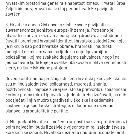
hrvatskim prostorima generirala napetost između Hrvata i Srba.
Željeli bismo vjerovati da je i taj period hrvatske povijesti
završen.
8. Hrvatska danas živi novo razdoblje svoje povijesti u
suvremenom zajedništvu europskih zemalja. Potrebno je
otvarati se novim izazovima europskog društva, ali istodobno
čuvati i promicati hrvatski identitet i hrvatsko zajedništvo koje
je niknulo kao plod hrvatske obrane, hrabrosti i mudrosti
mnogih. I ne mislim samo na ljude na najodgovornijim
položajima, kojima svakako dugujemo zahvalnost, nego i na
jednostavne ljude koje je uvelike oblikovala molitva i vrijednosti
vjere, na ljude iskušane patnjom.
Devedesetih godina prošloga stoljeća hrvatski je čovjek iskusio
svu milinu zajedništva, solidarnosti, mudrosti, znanja,
požrtvovnosti i napose žive vjere, što se pretvorilo u spasonosni
koridor prema miru. Upravo te vrjednote treba izučavati, na njih
podsjećati i njih mudro ugrađivati u školske i akademske
sustave, u gospodarske strategije, u dugoročne razvojne
planove, u pronatalitetne politike.
9. Mi, građani Hrvatske, možemo se nositi sa svim problemima, i
onim najvećim, budu li zaživjele vrjednote mira i zajedništva za
koje smo se izborili. Hrvatska čezne za unutarnjim prijateljem!