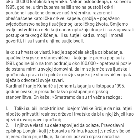
oko 100.000 katoličkih vjernika. Nakon oslobođenja, u kolovozu
1995. godine, u tim župama naišli smo na pustoš i otkrili
porušene i spaljene domove naših vjernika, razorene i
obeščašćene katoličke crkve, kapele, groblja – pogaženo
svjedočanstvo našeg tisućljetnog katoličkog života. Smijemo
ovdje ustvrditi da neki koji danas optužuju druge ili su zagovarali
postupke takvog čišćenja, ili su šutjeli kad su mogli i morali
govoriti, ili su i sami u njima sudjelovali.
Iako su hrvatske vlasti, kad je započela akcija oslobađanja,
upućivale srpskom stanovništvu – kojega je prema popisu iz
1991. godine bilo na tom području oko 160.000 - opetovani poziv
da ostanu mirni u svojoj domovini, da im se jamče sva ljudska i
građanska prava i da polože oružje, srpsko je stanovništvo ipak
bježalo odvozeći svoje stvari.
Kardinal Franjo Kuharić u jednom izlaganju u listopadu 1995.
godine ovako je prosudio takvo postupanje srpskog
stanovništva. On kaže: »Smatramo da su tri važna razloga:
1. Toliki su bili indoktrinirani idejom Velike Srbije da nisu htjeli
nipošto prihvatiti realnost države Hrvatske da bi u njoj živjeli kao
njezini ravnopravni građani;
2. I njihove vlasti su dale zapovijed da odlaze. Pravoslavni
episkop Longin, koji je boravio u Kninu, kazao je, nešto više od
mjesec dana prije Oluje, da će oni pozvati srpski narod na