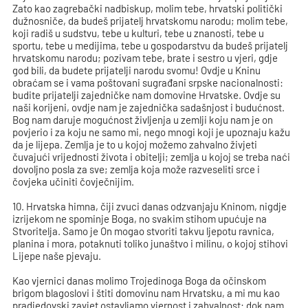
Zato kao zagrebački nadbiskup, molim tebe, hrvatski politički
dužnosniče, da budeš prijatelj hrvatskomu narodu; molim tebe,
koji radiš u sudstvu, tebe u kulturi, tebe u znanosti, tebe u
sportu, tebe u medijima, tebe u gospodarstvu da budeš prijatelj
hrvatskomu narodu; pozivam tebe, brate i sestro u vjeri, gdje
god bili, da budete prijatelji narodu svomu! Ovdje u Kninu
obraćam se i vama poštovani sugrađani srpske nacionalnosti:
budite prijatelji zajedničke nam domovine Hrvatske. Ovdje su
naši korijeni, ovdje nam je zajednička sadašnjost i budućnost.
Bog nam daruje mogućnost življenja u zemlji koju nam je on
povjerio i za koju ne samo mi, nego mnogi koji je upoznaju kažu
da je lijepa. Zemlja je to u kojoj možemo zahvalno živjeti
čuvajući vrijednosti života i obitelji; zemlja u kojoj se treba naći
dovoljno posla za sve; zemlja koja može razveseliti srce i
čovjeka učiniti čovječnijim.
10. Hrvatska himna, čiji zvuci danas odzvanjaju Kninom, nigdje
izrijekom ne spominje Boga, no svakim stihom upućuje na
Stvoritelja. Samo je On mogao stvoriti takvu ljepotu ravnica,
planina i mora, potaknuti toliko junaštvo i milinu, o kojoj stihovi
Lijepe naše pjevaju.
Kao vjernici danas molimo Trojedinoga Boga da očinskom
brigom blagoslovi i štiti domovinu nam Hrvatsku, a mi mu kao
pradjedovski zavjet ostavljamo vjernost i zahvalnost: dok nam