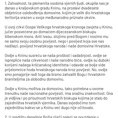
1. Zahvalnost, ta plemenita osobina vjernih ljudi, okupila nas je
danas u kraljevskom gradu Kninu, na proslavi dvadesete
obljetnice oslobođenja domovine, kojim je velik dio hrvatskoga
teritorija vraćen u svoje međunarodno priznate okvire.
U ovoj crkvi Gospe Velikoga hrvatskoga krsnoga zavjeta u Kninu,
jučer posvećene po domaćem dijecezanskom biskupu
šibenskom mons. Anti Ivasu, stojimo pred Bogom i nosimo mu
ne samo svoju osobnu povijest, nego i povijest koja sve nas
nadilazi, povijest hrvatskoga naroda i naše domovine Hrvatske.
Ovdje u Kninu susreću se naša prošlost i sadašnjost, ovdje se
isprepliće naša crkvenost i naše narodno biće, ovdje su duboki
korijeni našega kršćanskog identiteta i odavde se bolje vide
prijelomnice hoda hrvatskoga naroda kroz povijest. No, ovdje
smo ponajprije radi toga da bismo zahvalili Bogu i hrvatskim
braniteljima za slobodnu domovinu.
Ovdje u Kninu molitva za domovinu, tako potrebna u ovome
trenutku naše nacionalne povijesti, ima snažnu znakovitost. Ona
je vidljiva i po prisutnosti hrvatskih biskupa kojima je stalo do
zajedništva hrvatskih vjernika. Danas svjedočimo tom
zajedništvu kakvo se u Kninu već dugo nije očitovalo.
2. U središtu današnje Božje riječi nalazi se pouzdanje u