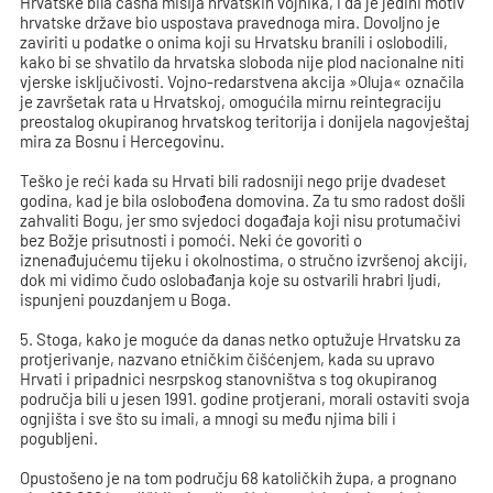
Hrvatske bila časna misija hrvatskih vojnika, i da je jedini motiv
hrvatske države bio uspostava pravednoga mira. Dovoljno je
zaviriti u podatke o onima koji su Hrvatsku branili i oslobodili,
kako bi se shvatilo da hrvatska sloboda nije plod nacionalne niti
vjerske isključivosti. Vojno-redarstvena akcija »Oluja« označila
je završetak rata u Hrvatskoj, omogućila mirnu reintegraciju
preostalog okupiranog hrvatskog teritorija i donijela nagovještaj
mira za Bosnu i Hercegovinu.
Teško je reći kada su Hrvati bili radosniji nego prije dvadeset
godina, kad je bila oslobođena domovina. Za tu smo radost došli
zahvaliti Bogu, jer smo svjedoci događaja koji nisu protumačivi
bez Božje prisutnosti i pomoći. Neki će govoriti o
iznenađujućemu tijeku i okolnostima, o stručno izvršenoj akciji,
dok mi vidimo čudo oslobađanja koje su ostvarili hrabri ljudi,
ispunjeni pouzdanjem u Boga.
5. Stoga, kako je moguće da danas netko optužuje Hrvatsku za
protjerivanje, nazvano etničkim čišćenjem, kada su upravo
Hrvati i pripadnici nesrpskog stanovništva s tog okupiranog
područja bili u jesen 1991. godine protjerani, morali ostaviti svoja
ognjišta i sve što su imali, a mnogi su među njima bili i
pogubljeni.
Opustošeno je na tom području 68 katoličkih župa, a prognano