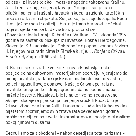
odlazak iz Hrvatske ako Hrvatska napadne takozvanu Krajinu;
3. Treći razlog je osjećaj krivnje. Mnogi su sudjelovali u
pljački, paljenju i rušenju hrvatskih kuća, u rušenju katoličkih
crkava i crkvenih objekata. Susjed koji je susjedu zapalio kuću
ili mu još nekoga iz obitelji ubio, nije imao hrabrosti dočekati
toga susjeda kad se bude vratio iz progonstva«.
(Govor kardinala Franje Kuharića u Vatikanu, 17. listopada 1995.
godine na sastanku biskupa iz Hrvatske, Bosne i Hercegovine,
Slovenije, SR Jugoslavije i Makedonije s papom Ivanom Pavlom
II. i njegovim suradnicima iz Rimske kurije, u:
Ranjena Crkva u
Hrvatskoj
, Zagreb 1996., str. 13).
6. Braćo i sestre, rat je veliko zlo i uvijek ostavlja teške
posljedice na duhovnom i materijalnom području. Vjerujemo da
mnogi hrvatski građani srpske nacionalnosti nisu po vlastitoj
odluci napustili svoje domove. Naša je Crkva apelirala na
hrvatske prognanike i druge građane da ne padnu u napast
mržnje i osvete. Nažalost, bilo je nakon vojno-redarstvene
akcije i slučajeva pljačkanja i paljenja srpskih kuća, bilo je i
žrtava. Zbog toga treba žaliti. Danas se s ljudskim i kršćanskim
pijetetom spominjemo svih žrtava rata devedesetih godina
prošloga stoljeća na hrvatskim prostorima, a kao vjernici molimo
pokoj njihovim dušama.
Čeznuli smo za slobodom i – nakon desetljeća totalitarizama –