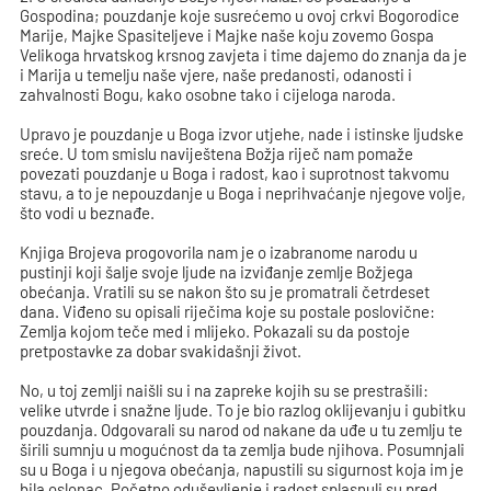
Gospodina; pouzdanje koje susrećemo u ovoj crkvi Bogorodice
Marije, Majke Spasiteljeve i Majke naše koju zovemo Gospa
Velikoga hrvatskog krsnog zavjeta i time dajemo do znanja da je
i Marija u temelju naše vjere, naše predanosti, odanosti i
zahvalnosti Bogu, kako osobne tako i cijeloga naroda.
Upravo je pouzdanje u Boga izvor utjehe, nade i istinske ljudske
sreće. U tom smislu naviještena Božja riječ nam pomaže
povezati pouzdanje u Boga i radost, kao i suprotnost takvomu
stavu, a to je nepouzdanje u Boga i neprihvaćanje njegove volje,
što vodi u beznađe.
Knjiga Brojeva progovorila nam je o izabranome narodu u
pustinji koji šalje svoje ljude na izviđanje zemlje Božjega
obećanja. Vratili su se nakon što su je promatrali četrdeset
dana. Viđeno su opisali riječima koje su postale poslovične:
Zemlja kojom teče med i mlijeko. Pokazali su da postoje
pretpostavke za dobar svakidašnji život.
No, u toj zemlji naišli su i na zapreke kojih su se prestrašili:
velike utvrde i snažne ljude. To je bio razlog oklijevanju i gubitku
pouzdanja. Odgovarali su narod od nakane da uđe u tu zemlju te
širili sumnju u mogućnost da ta zemlja bude njihova. Posumnjali
su u Boga i u njegova obećanja, napustili su sigurnost koja im je
bila oslonac. Početno oduševljenje i radost splasnuli su pred