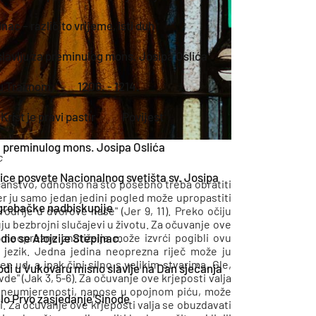
nac – različito vrijeme, isti duh
slavlju za preminulog mons. Josipa Oslića
ć u Travnom
1206. - 1214.
Krist je pravi pastir
Povijest
a preminulog mons. Josipa Oslića
c
ice posvete Nacionalnog svetišta sv. Josipa
ičanstvo, odnosno na što posebno treba obratiti
jer ju samo jedan jedini pogled može upropastiti
agrebačke nadbiskupije
drije u dvorove naše" (Jer 9, 11). Preko očiju
uju bezbrojni slučajevi u životu. Za očuvanje ove
dio se Alojzije Stepinac.
in neoprezne znatiželje može izvrći pogibli ovu
i jezik. Jedna jedina neoprezna riječ može ju
en ud, a ipak čini silno s velikim stvarima. Gle,
di u Vukovaru misno slavlje na Dan sjećanja
avde" (Jak 3, 5-6). Za očuvanje ove krjeposti valja
 čin neumjerenosti, napose u opojnom piću, može
lo Prvo zasjedanje Sinode
i. Za očuvanje ove krjeposti valja se obuzdavati