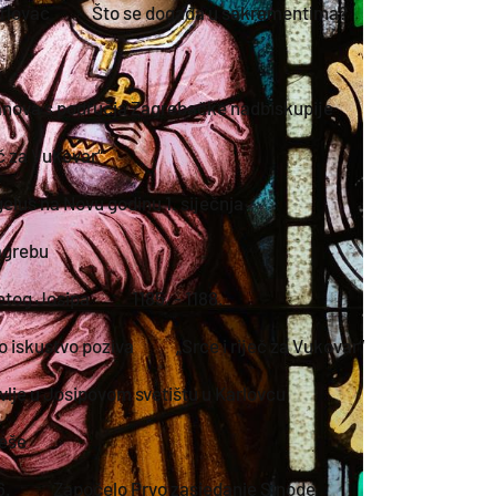
rlovac
Što se događa u sakramentima?
tanova s područja Zagrebačke nadbiskupije
eč za Vukovar“
elus na Novu godinu 1. siječnja
agrebu
etog Josipa
1185. - 1188.
o iskustvo poziva
„Srce i riječ za Vukovar“
vlje u Josipovom svetištu u Karlovcu
leše
6.
Započelo Prvo zasjedanje Sinode