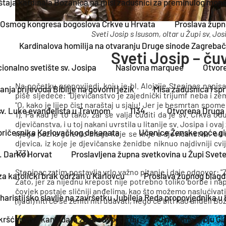
oštaja kardinala Bozanića na misi zadušnici za preminulog mons
 Osmog kongresa bogoslova Crkve u Hrvata
Proslava župn
Sveti Josip s Isusom, oltar u Župi sv. Jo
Kardinalova homilija na otvaranju Druge sinode Zagreba
Sveti Josip – ču
onalno svetište sv. Josipa
Naslovna marquee
Otvore
Na početku propovijedi, koju je bl. Alojzije Stepinac napisao
nja prijevoda Biblije na govorni jezik
Misa zadušnica i sp
piše sljedeće: "Djevičanstvo je zajednički trijumf neba i ze
"O, kako je lijep čist naraštaj u sjaju! Jer je besmrtan spome
v. Luke evanđelista u Travnom
1134.
Otvorena Druga 
1). Pa kad je to tako, zar se valja čuditi da je sv. Crkva 
djevičanstva, i u toj nakani uvrstila u litanije sv. Josipa i ova
opričesnika Karlovačkog dekanata
Učenice Ženske opće gim
njega pozna golemo blago koje se krije u djevičanstvu, od n
djevica, iz koje je djevičanske ženidbe niknuo najdivniji cvi
133).
. Darko Horvat
Proslavljena župna svetkovina u Župi Svete
Stepinac zatim postavlja vrlo važno pitanje i daje odgovor: "
za katolički brak održan u Karlovcu
Proslava župnog blagd
Zato, jer za nijednu krepost nije potrebno toliko borbe i n
čovjek postaje sličniji anđelima, kao što možemo naslućivati 
aristijsko slavlje na završetku Jubileja Reda propovjednika u 
(ljudi) niti će se ženiti niti udavati, nego će biti kao anđeli Bo
 kršćanstva kandidata za svetu potvrdu
U novome broju Gla