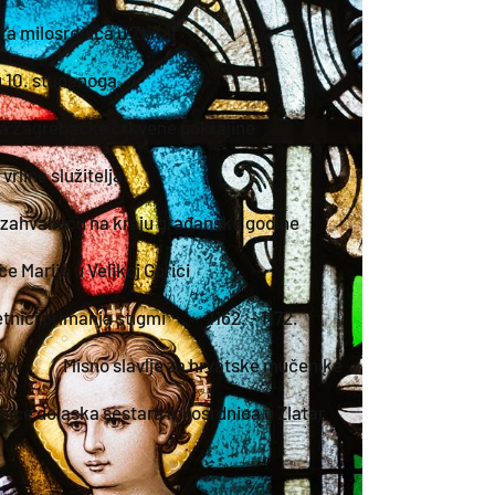
ra milosrdnica u Zlatar
u 10. studenoga
â Zagrebačke crkvene pokrajine
vrline služitelja
 zahvalnicu na kraju građanske godine
 Marije u Velikoj Gorici
tnici primanja stigmi
1162. - 1172.
ani
Misno slavlje za hrvatske mučenike
tnice dolaska sestara milosrdnica u Zlatar