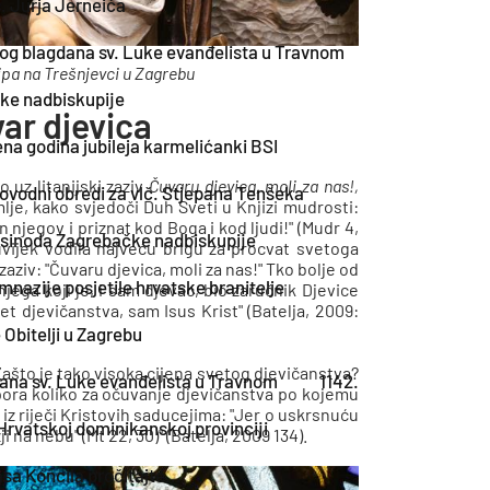
. Jurja Jerneića
og blagdana sv. Luke evanđelista u Travnom
sipa na Trešnjevci u Zagrebu
čke nadbiskupije
var djevica
na godina jubileja karmelićanki BSI
 uz litanijski zaziv
Čuvaru djevica, moli za nas!,
rovodni obredi za vlč. Stjepana Tenšeka
mlje, kako svjedoči Duh Sveti u Knjizi mudrosti:
n njegov i priznat kod Boga i kod ljudi!" (Mudr 4,
sinoda Zagrebačke nadbiskupije
oduvijek vodila najveću brigu za procvat svetoga
j zaziv: "Čuvaru djevica, moli za nas!" Tko bolje od
nazije posjetile hrvatske branitelje
jega koji je, i sam djevac, bio zaručnik Djevice
jet djevičanstva, sam Isus Krist" (Batelja, 2009:
 Obitelji u Zagrebu
Zašto je tako visoka cijena svetog djevičanstva?
ana sv. Luke evanđelista u Travnom
1142.
apora koliko za očuvanje djevičanstva po kojemu
iz riječi Kristovih saducejima: "Jer o uskrsnuću
Hrvatskoj dominikanskoj provinciji
žji na nebu" (Mt 22, 30)" (Batelja, 2009 134).
sa Koncila pročitajte...