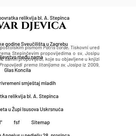
ovratka relikvija bl. A. Stepinca
uvar djevica
e godine Sveučilišta u Zagrebu
o apostolskim pismom
Patris corde
, Tiskovni ured
prema Stepinčevim propovijedima o sv. Josipu
aljevstvo među nama
z samih propovijedi, koje su objavljene u knjizi
 Propovijedi prema litanijama sv. Josipa
iz 2009.
Glas Koncila
privremeni smještaj mladih
a relikvija bl. A. Stepinca
eta u Župi Isusova Uskrsnuća
"
fsf
Sitemap
 Angelus u nedjelju 28. prosinca