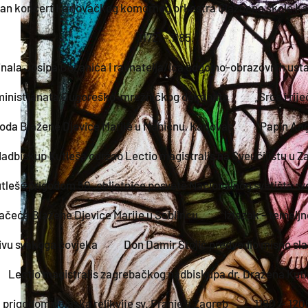
ržan koncert Karlovačkog komornog orkestra Glazbene škole Ka
1172. - 1185.
dinala Josipa Bozanića i ravnatelja/ica odgojno-obrazovnih us
ministranata Dugoreško-mrežničkog dekanata
„Srce i rij
hoda Blažene Djevice Marije u Mahičnu, Karlovac
Papin Ang
adbiskup Kutleša održao Lectio magistralis na Sveučilištu u Z
tleše prigodom 50. obljetnice posvete Nacionalnog svetišta sv
ačeća Blažene Djevice Marije u Soblincu
Izlazak – temeljn
zivu svakoga čovjeka
Don Damir Stojić predvodio misno sla
Lectio magistralis zagrebačkog nadbiskupa dr. Dražena Kut
prigodom dolaska relikvije sv. Franje u Zagreb
1190. - 120