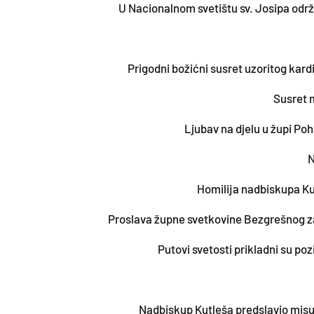
U Nacionalnom svetištu sv. Josipa od
Prigodni božićni susret uzoritog kar
Susret 
Ljubav na djelu u župi Po
N
Homilija nadbiskupa Ku
Proslava župne svetkovine Bezgrešnog z
Putovi svetosti prikladni su po
Nadbiskup Kutleša predslavio misu 