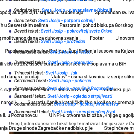
Sedmi tekst:
Sveti Josip - glavar slavne Obitelj
i
pćoj audijenciji u srijedu 6. studenoga
Spomendan sv. Iva
Osmi tekst:
Sveti Josip - potpora obitelji
h u Sesvetskim selima
Pastoralni pohod biskupa Gorskog 
Deveti tekst:
Sveti Josip – pokrovitelj svete Crkve
g molitvenog dana za duhovna zvanja
Footer
U novom 
Deseti tekst:
Sveti Josip - pravedan
Proslava svetkovine Božića u Župi Rođenja Isusova na Kajzer
Jedanaesti tekst:
Sveti Josip - prečist
Dvanaesti tekst:
Sveti Josip - premudar
li više od 262 tisuće eura za unesrećene u poplavama u BiH
Trinaesti tekst:
Sveti Josip - jak
 od danas u prodaji
"Jakov" - osma slikovnica iz serije sli
Četrnaesti tekst:
Sveti Josip - pokoran
Petnaesti tekst:
Sveti Josip - zaručnik Bogorodice
. svjetski molitveni dan za duhovna zvanja
Nadbiskupija
Šesnaesti tekst:
Sveti Josip - ogledalo strpljivosti
 narodi"
Susreti učenika katoličkih škola koji se pripremaj
Sedamnaesti tekst:
Sveti Josip - ljubitelj siromaštva
Osamnaesti tekst:
Sveti Josip - ures domaćeg život
 II. u Poznanovcu
U NPI-u otvorena izložba „Knjige glagol
Ovog tjedna donosimo tekst koji tematizira litanijski zaziv
Ču
orenja Druge sinode Zagrebačke nadbiskupije
Stepinčeve mo