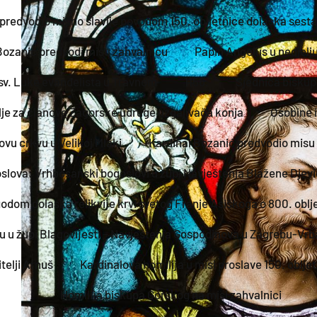
predvodio misno slavlje povodom 150. obljetnice dolaska sesta
Bozanić predvodi misu zahvalnicu
Papin Angelus u nedjelj
sv. Luke evanđelista u Travnom
1156.
Sjednica biskup
lje za članove Zagorske udruge uzgajivača konja
Osobine i 
vu crkvu u Velikoj Mlaki
Kardinal Bozanić predvodio misu
lova: Vrhbosanski bogoslovi u župi Navještenja Blažene Djevice
odom dolaska relikvije krvi svetog Franje Asiškoga o 800. oblje
u u župi Blagovijesti – Navještenja Gospodinova u Zagrebu-Vrb
telji Arnuš
Kardinalova homilija u misi proslave 150. oblje
Homilija biskupa Gorskog na misi zahvalnici