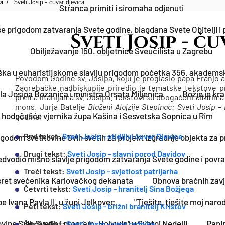
pa
Sveti Josip - čuvar djevica
Stranca primiti i siromaha odjenuti
 prigodom zatvaranja Svete godine, blagdana Svete Obitelji i p
Sveti Josip - č
Obilježavanje 150. obljetnice Sveučilišta u Zagrebu
ška u euharistijskome slavlju prigodom početka 356. akademsk
Povodom Godine sv. Josipa, koju je proglasio papa Franj
Zagrebačke nadbiskupije priredio je tematske tekstove 
la Josipa Bozanića i ministra Orsata Miljenića
Božje je kr
prema litanijama sv. Josipa. Tekstovi su obogaćeni citatima i
mons. Jurja Batelje
Blaženi Alojzije Stepinac: Sveti Josip –
 hodočašće vjernika župa Kašina i Sesvetska Sopnica u Rim
godine.
Prvi tekst:
Sveti Josip - stidljivi čuvar Djevice
igodom svetkovine Svih svetih za projekt izgradnje objekta za 
Drugi tekst:
Sveti Josip - slavni porod Davidov
dvodio misno slavlje prigodom zatvaranja Svete godine i povratk
Treći tekst:
Sveti Josip - svjetlost patrijarha
sret svećenika Karlovačkog dekanata
Obnova bračnih zavj
Četvrti tekst:
Sveti Josip - hranitelj Sina Božjega
e Ivana Pavla II. u župi Jelkovec
"Tješite, tješite moj narod
Peti tekst:
Sveti Josip - brižni branitelj Kristov
vine Svih Svetih i program „Holywin“ u Svetoj Nedelji
Papin
Šesti tekst:
Sveti Josip - uzor radnika