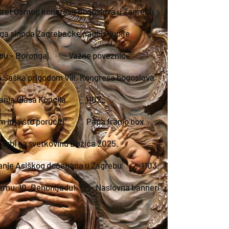
sret Osmog kongresa bogoslova u Zagrebu
ga sinoda Zagrebačke nadbiskupije
ebu – Borongaj
Važne poveznice
a Šaška prigodom VIII. Kongresa bogoslova
anja Glasa Koncila
1102.
m ima što poručiti“
Papa franjo box
 orbi na svetkovinu Božića 2025.
Franje Asiškog dočekana u Zagrebu
1103.
arnu, 10. Dehonijadu!
Naslovna banneri