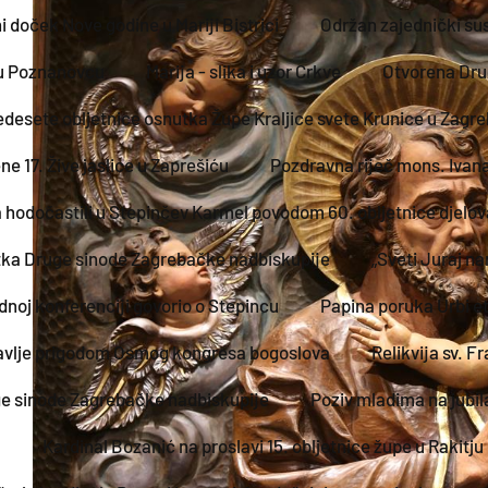
i doček Nove godine u Mariji Bistrici
Održan zajednički su
 u Poznanovcu
Marija - slika i uzor Crkve
Otvorena Dru
edesete obljetnice osnutka Župe Kraljice svete Krunice u Zagr
ne 17. Žive jaslice u Zaprešiću
Pozdravna riječ mons. Ivan
a hodočastili u Stepinčev Karmel povodom 60. obljetnice djelov
tka Druge sinode Zagrebačke nadbiskupije
„Sveti Juraj na
noj konferenciji govorio o Stepincu
Papina poruka Urbi et
lavlje prigodom Osmog kongresa bogoslova
Relikvija sv. 
ge sinode Zagrebačke nadbiskupije
Poziv mladima na jubil
Kardinal Bozanić na proslavi 15. obljetnice župe u Rakitju