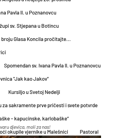
na Pavla II. u Poznanovcu
župi sv. Stjepana u Botincu
broju Glasa Koncila pročitajte...
ici
Spomendan sv. Ivana Pavla II. u Poznanovcu
kovnica "Jak kao Jakov"
Kursiljo u Svetoj Nedelji
u za sakramente prve pričesti i svete potvrde
jaške – kapucinske, karlobaške“
varu djevic
a, moli za nas!
ći okupile vjernike u Malešnici
Pastoral