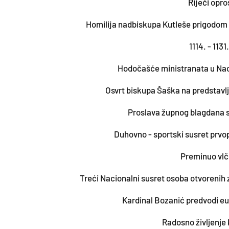
Riječi opr
Homilija nadbiskupa Kutleše prigodom
1114. - 1131.
Hodočašće ministranata u Naci
Osvrt biskupa Šaška na predstavlja
Proslava župnog blagdana s
Duhovno - sportski susret prv
Preminuo vlč
Treći Nacionalni susret osoba otvorenih 
Kardinal Bozanić predvodi euh
Radosno življenje