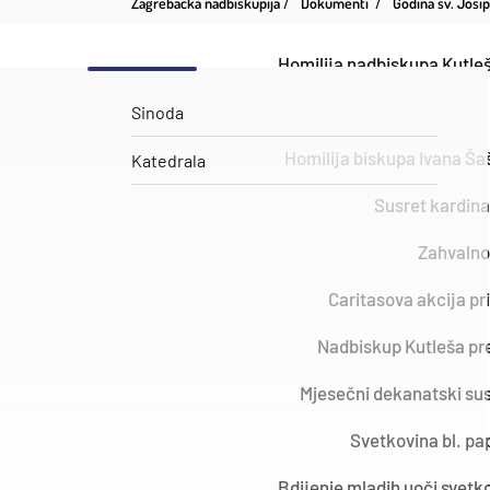
Zagrebačka nadbiskupija
Dokumenti
Godina sv. Josi
Homilija nadbiskupa Kutleše
Sinoda
Homilija biskupa Ivana Ša
Katedrala
Susret kardina
Zahvalno
Caritasova akcija pr
Nadbiskup Kutleša pre
Mjesečni dekanatski su
Svetkovina bl. pap
Bdijenje mladih uoči svetko