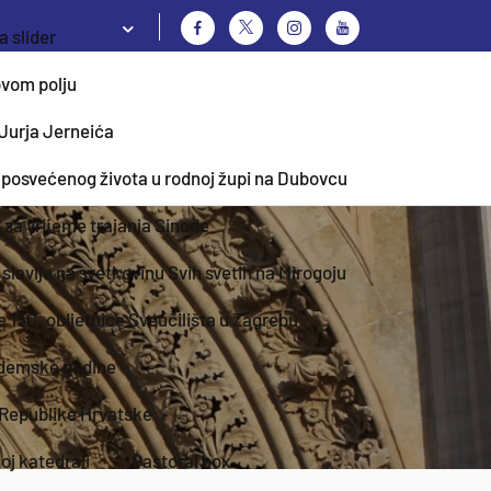
 slider
ovom polju
 Jurja Jerneića
 posvećenog života u rodnoj župi na Dubovcu
t za vrijeme trajanja Sinode
slavlje na svetkovinu Svih svetih na Mirogoju
e 150. obljetnice Sveučilišta u Zagrebu
ademske godine
z Republike Hrvatske
j katedrali
Pastoral box