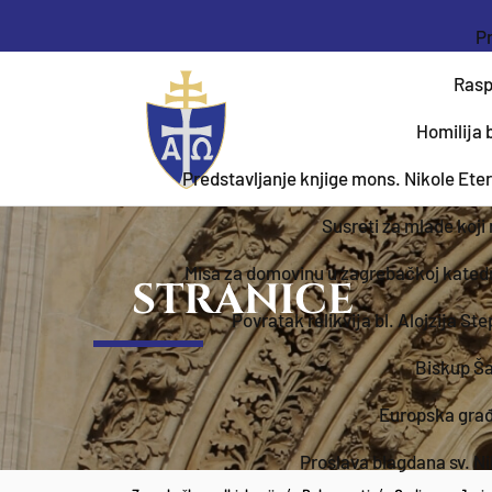
Pr
Rasp
Homilija 
Predstavljanje knjige mons. Nikole Ete
Susreti za mlade koji
Misa za domovinu u zagrebačkoj katedr
STRANICE
Povratak relikvija bl. Alojzija St
Biskup Ša
Europska građa
Proslava blagdana sv. N