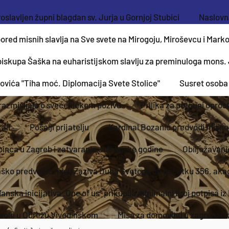
oslavljen župni blagdan sv. Jurja u Gornjoj Stubici
Naslovna
ored misnih slavlja na Sve svete na Mirogoju, Miroševcu i Mark
biskupa Šaška na euharistijskom slavlju za preminuloga mons.
rovića "Tiha moć. Diplomacija Svete Stolice"
Susret osoba
 razmišljaju o svećeničkom pozivu
Prilika za potpuni opros
ali
Pošalji prijatelju
Kardinal Bozanić predvodi misno 
epinca u Zagreb i zatvaranje Jubilejske godine
Obilježavanj
ško predvodio misu Zaziva Duha Svetoga na početku 356. ak
nska inicijativa „One of us“ prikupila minimalni broj potpisa i
ikole u Obrežu Vivodinskom
Misa za domovinu u zagrebačko