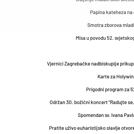
Papina kateheza na o
Smotra zborova mladi
Misa u povodu 52. svjetsko
Vjernici Zagrebačke nadbiskupije prikupi
Karte za Holywin
Prigodni program za 52
Održan 30. božićni koncert "Radujte se,
Spomendan sv. Ivana Pavla
Pratite uživo euharistijsko slavlje otv