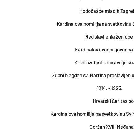
Hodočašće mladih Zagreb
Kardinalova homilija na svetkovinu S
Red slavljenja ženidbe 
Kardinalov uvodni govor n
Kriza svetosti zapravo je kr
Župni blagdan sv. Martina proslavljen 
1214. - 1225.
Hrvatski Caritas po
Kardinalova homilija na svetkovinu Svih
Održan XVII. Međuna