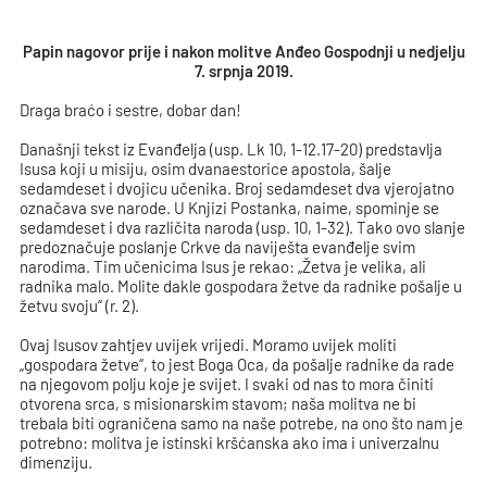
Papin nagovor prije i nakon molitve Anđeo Gospodnji u nedjelju
7. srpnja 2019.
Draga braćo i sestre, dobar dan!
Današnji tekst iz Evanđelja (usp. Lk 10, 1-12.17-20) predstavlja
Isusa koji u misiju, osim dvanaestorice apostola, šalje
sedamdeset i dvojicu učenika. Broj sedamdeset dva vjerojatno
označava sve narode. U Knjizi Postanka, naime, spominje se
sedamdeset i dva različita naroda (usp. 10, 1-32). Tako ovo slanje
predoznačuje poslanje Crkve da naviješta evanđelje svim
narodima. Tim učenicima Isus je rekao: „Žetva je velika, ali
radnika malo. Molite dakle gospodara žetve da radnike pošalje u
žetvu svoju“ (r. 2).
Ovaj Isusov zahtjev uvijek vrijedi. Moramo uvijek moliti
„gospodara žetve“, to jest Boga Oca, da pošalje radnike da rade
na njegovom polju koje je svijet. I svaki od nas to mora činiti
otvorena srca, s misionarskim stavom; naša molitva ne bi
trebala biti ograničena samo na naše potrebe, na ono što nam je
potrebno: molitva je istinski kršćanska ako ima i univerzalnu
dimenziju.