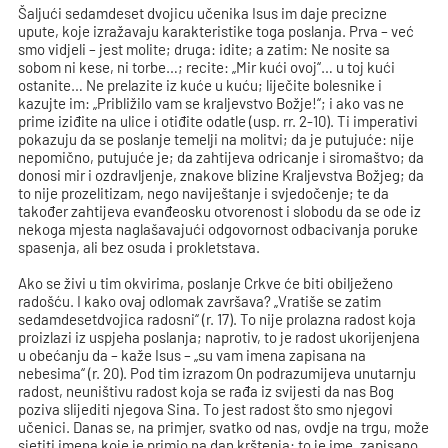
Šaljući sedamdeset dvojicu učenika Isus im daje precizne
upute, koje izražavaju karakteristike toga poslanja. Prva – već
smo vidjeli – jest molite; druga: idite; a zatim: Ne nosite sa
sobom ni kese, ni torbe…; recite: „Mir kući ovoj“… u toj kući
ostanite… Ne prelazite iz kuće u kuću; liječite bolesnike i
kazujte im: „Približilo vam se kraljevstvo Božje!“; i ako vas ne
prime iziđite na ulice i otiđite odatle (usp. rr. 2-10). Ti imperativi
pokazuju da se poslanje temelji na molitvi; da je putujuće: nije
nepomično, putujuće je; da zahtijeva odricanje i siromaštvo; da
donosi mir i ozdravljenje, znakove blizine Kraljevstva Božjeg; da
to nije prozelitizam, nego naviještanje i svjedočenje; te da
također zahtijeva evanđeosku otvorenost i slobodu da se ode iz
nekoga mjesta naglašavajući odgovornost odbacivanja poruke
spasenja, ali bez osuda i prokletstava.
Ako se živi u tim okvirima, poslanje Crkve će biti obilježeno
radošću. I kako ovaj odlomak završava? „Vratiše se zatim
sedamdesetdvojica radosni“ (r. 17). To nije prolazna radost koja
proizlazi iz uspjeha poslanja; naprotiv, to je radost ukorijenjena
u obećanju da – kaže Isus – „su vam imena zapisana na
nebesima“ (r. 20). Pod tim izrazom On podrazumijeva unutarnju
radost, neuništivu radost koja se rađa iz svijesti da nas Bog
poziva slijediti njegova Sina. To jest radost što smo njegovi
učenici. Danas se, na primjer, svatko od nas, ovdje na trgu, može
sjetiti imena koje je primio na dan krštenja: to je ime „zapisano