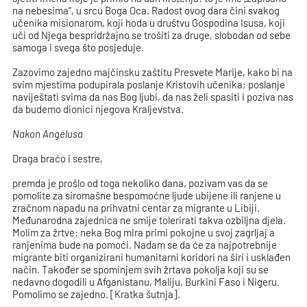
na nebesima“, u srcu Boga Oca. Radost ovog dara čini svakog
učenika misionarom, koji hoda u društvu Gospodina Isusa, koji
uči od Njega bespridržajno se trošiti za druge, slobodan od sebe
samoga i svega što posjeduje.
Zazovimo zajedno majčinsku zaštitu Presvete Marije, kako bi na
svim mjestima podupirala poslanje Kristovih učenika; poslanje
naviještati svima da nas Bog ljubi, da nas želi spasiti i poziva nas
da budemo dionici njegova Kraljevstva.
Nakon Angelusa
Draga braćo i sestre,
premda je prošlo od toga nekoliko dana, pozivam vas da se
pomolite za siromašne bespomoćne ljude ubijene ili ranjene u
zračnom napadu na prihvatni centar za migrante u Libiji.
Međunarodna zajednica ne smije tolerirati takva ozbiljna djela.
Molim za žrtve: neka Bog mira primi pokojne u svoj zagrljaj a
ranjenima bude na pomoći. Nadam se da će za najpotrebnije
migrante biti organizirani humanitarni koridori na širi i usklađen
način. Također se spominjem svih žrtava pokolja koji su se
nedavno dogodili u Afganistanu, Maliju, Burkini Faso i Nigeru.
Pomolimo se zajedno. [Kratka šutnja].