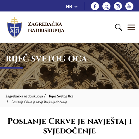
HR
Zagrebačka 
nadbiskupija
RIJEČ SVETOG OCA
Zagrebačka nadbiskupija
Riječ Svetog Oca
Poslanje Crkve je navještaj i svjedočenje
Poslanje Crkve je navještaj i
svjedočenje