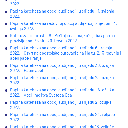
2022.
Papina kateheza na općoj audijenciji u srijedu, 11. svibnja
2022.
Papina kateheza na redovnoj općoj audijenciji srijedom, 4.
svibnja 2022.
Kateheza o starosti - 6. „Poštuj oca i majku“: ljubav prema
proživljenom životu, 20. travnja 2022.
Papina kateheza na općoj audijenciji u srijedu 6. travnja
2022. - Osvrt na apostolsko putovanje na Maltu, 2.-3. travnja i
apeli pape Franje
Papina kateheza na općoj audijenciji u srijedu 30. ožujka
2022. - Papin apel
Papina kateheza na općoj audijenciji u srijedu 23. ožujka
2022.
Papina kateheza na općoj audijenciji u srijedu, 16. ožujka
2022. - Apel i molitva Svetoga Oca
Papina kateheza na općoj audijenciji u srijedu 2. ožujka
2022.
Papina kateheza na općoj audijenciji u srijedu 23. veljače
2022.
Papina kateheza na općoj audijenciji u srijedu 16. veljače