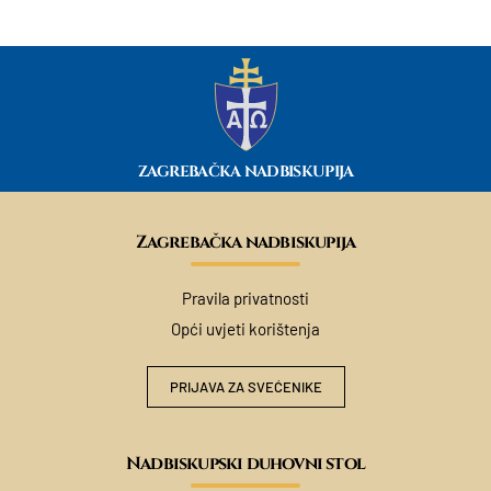
ZAGREBAČKA NADBISKUPIJA
Zagrebačka nadbiskupija
Pravila privatnosti
Opći uvjeti korištenja
PRIJAVA ZA SVEĆENIKE
Nadbiskupski duhovni stol