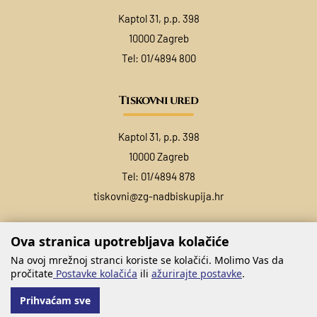
Kaptol 31, p.p. 398
10000 Zagreb
Tel:
01/4894 800
Tiskovni ured
Kaptol 31, p.p. 398
10000 Zagreb
Tel:
01/4894 878
tiskovni@zg-nadbiskupija.hr
Ova stranica upotrebljava kolačiće
Na ovoj mrežnoj stranci koriste se kolačići. Molimo Vas da
pročitate
Postavke kolačića
ili
ažurirajte postavke
.
Prihvaćam sve
@ COPYRIGHT ZAGREBAČKA NADBISKUPIJA 2026.