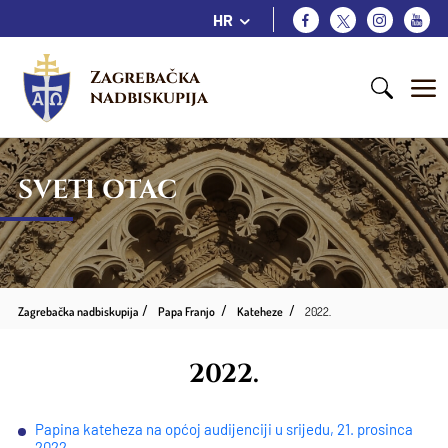
HR
Zagrebačka 
nadbiskupija
SVETI OTAC
Zagrebačka nadbiskupija
Papa Franjo
Kateheze
2022.
2022.
Papina kateheza na općoj audijenciji u srijedu, 21. prosinca
2022.