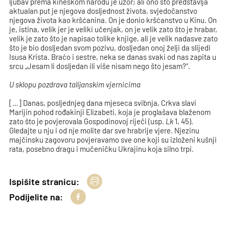
ljubav prema kineskom narodu je uzor; ali ono što predstavlja
aktualan put je njegova dosljednost života, svjedočanstvo
njegova života kao kršćanina. On je donio kršćanstvo u Kinu. On
je, istina, velik jer je veliki učenjak, on je velik zato što je hrabar,
velik je zato što je napisao tolike knjige, ali je velik nadasve zato
što je bio dosljedan svom pozivu, dosljedan onoj želji da slijedi
Isusa Krista. Braćo i sestre, neka se danas svaki od nas zapita u
srcu „Jesam li dosljedan ili više nisam nego što jesam?“.
U sklopu pozdrava talijanskim vjernicima
[…] Danas, posljednjeg dana mjeseca svibnja, Crkva slavi
Marijin pohod rođakinji Elizabeti, koja je proglašava blaženom
zato što je povjerovala Gospodinovoj riječi (usp.
Lk
1, 45).
Gledajte u nju i od nje molite dar sve hrabrije vjere. Njezinu
majčinsku zagovoru povjeravamo sve one koji su izloženi kušnji
rata, posebno dragu i mučeničku Ukrajinu koja silno trpi.
Ispišite stranicu:
Podijelite na: