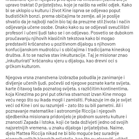
upravo traktat
O prijateljstvu
, koje je naišlo na veliki odjek. Kako
bi se uklopio u kulturu i život Kine isprva se odijevao poput
budističkih bonzi, prema običajima te zemlje, ali je poslije
shvatio da je najbolji način bio taj da preuzme stil života i način
odijevanja učene osobe. Onako kako su se odijevali sveučilišni
profesori i učeni ljudi tako se i on odijevao. Posvetio se dubokom
proučavanju njihovih klasičnih tekstova kako bi mogao
predstaviti kršćanstvo u pozitivnom dijalogu s njihovom
konfucijanskom mudrošću i s običajima i tradicijama kineskog
društva. A to se naziva stav inkulturacije. Taj je misionar znao
„inkulturirati“ kršćansku vjeru u dijalogu, kao drevni oci s
grčkom kulturom.
Njegova vrsna znanstvena izobrazba pobudila je zanimanje i
divljenje učenih ljudi, počevši od njegove poznate karte svijeta,
karte čitavog tada poznatog svijeta, s različitim kontinentima,
koja Kinezima po prvi put otkriva stvarnost izvan Kine mnogo
veću nego što su ikada mogli i zamisliti. Pokazuje im da je svijet
veći od Kine i oni su razumjeli – zato što su bili pametni. Ali i
poznavanje matematike i astronomije Riccija i njegovih
sljedbenika misionara pridonijelo je plodnom susretu kulture i
znanosti Zapada i Istoka, koji će tada doživjeti jedno od svojih
najsretnijih vremena, u znaku dijaloga i prijateljstva. Naime,
djelo Mattea Riccija nikad ne bi bilo moguće bez suradnje
njegovih velikih kineskih prijatelja, kao što su glasoviti „učitelj