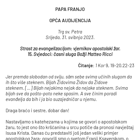
PAPA FRANJO
OPĆA AUDIJENCIJA
Trg sv. Petra
Srijeda, 31. svibnja 2023.
Strast za evangelizacijom: vjernikov apostolski žar.
15.
Svjedoci: časni sluga Božji Matteo Ricci
Čitanje
:
1 Kor
9, 19-20.22-23
Jer premda slobodan od sviju, sâm sebe svima učinih slugom da
ih što više steknem. Bijah Židovima Židov da Židove
steknem.
[…] Bijah nejakima nejak da nejake steknem. Svima
bijah sve da pošto-poto neke spasim. A sve činim poradi
evanđelja da bih i ja bio suzajedničar u njemu.
Draga braćo i sestre, dobar dan!
Nastavljamo s katehezama u kojima se govori o apostolskom
žaru, to jest ono što kršćanina u srcu potiče da pronosi navještaj
Isusa Krista. Danas ću predstaviti još jedan veliki primjer
apostolskog žara: govorili smo o svetom Franji Ksaverskom, o