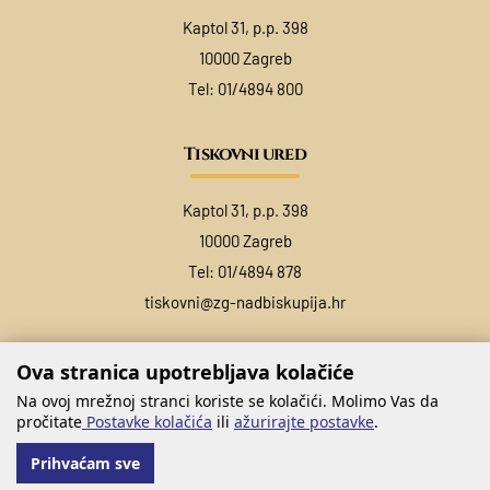
Kaptol 31, p.p. 398
10000 Zagreb
Tel:
01/4894 800
Tiskovni ured
Kaptol 31, p.p. 398
10000 Zagreb
Tel:
01/4894 878
tiskovni@zg-nadbiskupija.hr
Ova stranica upotrebljava kolačiće
Na ovoj mrežnoj stranci koriste se kolačići. Molimo Vas da
pročitate
Postavke kolačića
ili
ažurirajte postavke
.
Prihvaćam sve
@ COPYRIGHT ZAGREBAČKA NADBISKUPIJA 2026.