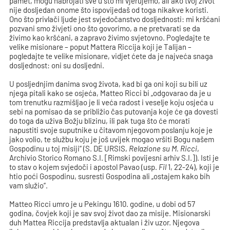
pamet, mogu nabrojati sve u što mi vjerujemo, ali ako tvoj život
nije dosljedan onome što ispovijedaš od toga nikakve koristi.
Ono što privlači ljude jest svjedočanstvo dosljednosti: mi kršćani
pozvani smo živjeti ono što govorimo, a ne pretvarati se da
živimo kao kršćani, a zapravo živimo svjetovno. Pogledajte te
velike misionare – poput Mattera Riccija koji je Talijan –
pogledajte te velike misionare, vidjet ćete da je najveća snaga
dosljednost: oni su dosljedni.
U posljednjim danima svog života, kad bi ga oni koji su bili uz
njega pitali kako se osjeća, Matteo Ricci bi „odgovarao da je u
tom trenutku razmišljao je li veća radost i veselje koju osjeća u
sebi na pomisao da se približio čas putovanja koje će ga dovesti
do toga da uživa Božju blizinu, ili pak tuga što će morati
napustiti svoje suputnike u čitavom njegovom poslanju koje je
jako volio, te službu koju je još uvijek mogao vršiti Bogu našem
Gospodinu u toj misiji“ (S. DE URSIS,
Relazione su M. Ricci
,
Archivio Storico Romano S.I. [Rimski povijesni arhiv S.I.]). Isti je
to stav o kojem svjedoči i apostol Pavao (usp.
Fil
1, 22-24), koji je
htio poći Gospodinu, susresti Gospodina ali „ostajem kako bih
vam služio“.
Matteo Ricci umro je u Pekingu 1610. godine, u dobi od 57
godina, čovjek koji je sav svoj život dao za misije. Misionarski
duh Mattea Riccija predstavlja aktualan i živ uzor. Njegova