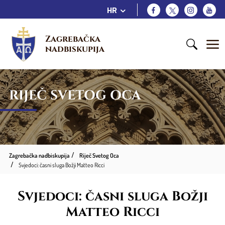
HR
Zagrebačka 
nadbiskupija
RIJEČ SVETOG OCA
Zagrebačka nadbiskupija
Riječ Svetog Oca
Svjedoci: časni sluga Božji Matteo Ricci
Svjedoci: časni sluga Božji
Matteo Ricci