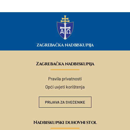
ZAGREBAČKA NADBISKUPIJA
Zagrebačka nadbiskupija
Pravila privatnosti
Opći uvjeti korištenja
PRIJAVA ZA SVEĆENIKE
Nadbiskupski duhovni stol