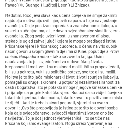
Pavao“ (Xu Guangqi) i „učitelj Leon“ (Li Zhizao).
Međutim, Riccijeva slava kao učena čovjeka ne smije zakriliti
najdublju motivaciju svih njegovih napora, a to je naviještanje
evanđelja. On je postizao napredak u znanstvenom dijalogu, u
susretu s učenjacima, ali je davao svjedočanstvo vlastite vjere,
evanđelja. Zbog svoje uvjerljivosti u znanstvenom dijalogu
stekao je ugled zahvaljujući kojem je mogao predlagati istinu
kršćanske vjere i kršćanskog ćudoređa, o čemu na vrlo dubok
način govori u svojim glavnim djelima iz Kine, poput djela
Pravi
smisao Gospodara neba
– tako se zove ta knjiga. Osim
naučavanja, tu je i svjedočanstvo redovničkog života,
kreposnosti i molitve: ti su misionari molili. Išli su propovijedati,
bili su u pokretu, vukli su političke poteze, sve to: ali su molili.
Molitva je to što jača misionarski život, život ispunjen ljubavlju,
pomagali su druge, skromne, u potpunoj nezainteresiranosti za
časti i bogatstva, što je potaklo mnoge njegove kineske učenike
i prijatelje da prigrle katoličku vjeru. Budući da su vidjeli čovjeka
tako inteligentna, tako mudra, tako lukava – u pozitivnom smislu
te riječi – kad je trebalo stvari pogurati, vjernici su ovako
govorili: „Ovo što propovijeda je istina zato što to govori osoba
koja daje svjedočanstvo: svjedoči vlastitim životom ono što
naviješta“. To je dosljednost vjerovjesnikâ. I to se tiče nas
kršćana koji smo evangelizatori. Mogu izreći Vjerovanje na