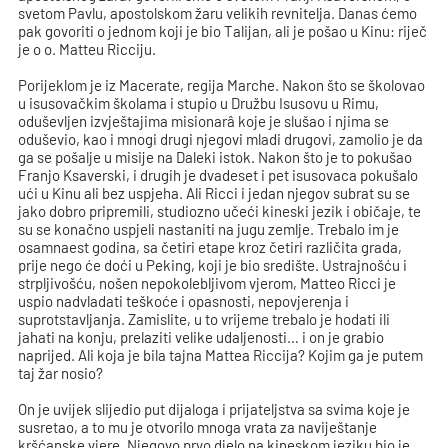
svetom Pavlu, apostolskom žaru velikih revnitelja. Danas ćemo
pak govoriti o jednom koji je bio Talijan, ali je pošao u Kinu: riječ
je o o. Matteu Ricciju.
Porijeklom je iz Macerate, regija Marche. Nakon što se školovao
u isusovačkim školama i stupio u Družbu Isusovu u Rimu,
oduševljen izvještajima misionarâ koje je slušao i njima se
oduševio, kao i mnogi drugi njegovi mladi drugovi, zamolio je da
ga se pošalje u misije na Daleki istok. Nakon što je to pokušao
Franjo Ksaverski, i drugih je dvadeset i pet isusovaca pokušalo
ući u Kinu ali bez uspjeha. Ali Ricci i jedan njegov subrat su se
jako dobro pripremili, studiozno učeći kineski jezik i običaje, te
su se konačno uspjeli nastaniti na jugu zemlje. Trebalo im je
osamnaest godina, sa četiri etape kroz četiri različita grada,
prije nego će doći u Peking, koji je bio središte. Ustrajnošću i
strpljivošću, nošen nepokolebljivom vjerom, Matteo Ricci je
uspio nadvladati teškoće i opasnosti, nepovjerenja i
suprotstavljanja. Zamislite, u to vrijeme trebalo je hodati ili
jahati na konju, prelaziti velike udaljenosti… i on je grabio
naprijed. Ali koja je bila tajna Mattea Riccija? Kojim ga je putem
taj žar nosio?
On je uvijek slijedio put dijaloga i prijateljstva sa svima koje je
susretao, a to mu je otvorilo mnoga vrata za naviještanje
kršćanske vjere. Njegovo prvo djelo na kineskom jeziku bio je