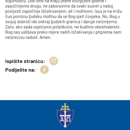
sigurnošću. Dok smo na kraju jedne liturgijske godine i
započinjemo drugu, ne zaboravimo da svaki susret u našoj
povijesti započinje iščekivanjem, ali i molitvom. Isus je na križu
čuo poniznu ljudsku molitvu da se Bog sjeti čovjeka. No, Bog u
svojoj dobroti ide onkraj ljudskih granica i daruje neizmjerno.
Zato, ako sada osjećamo poteškoće, ne budimo obeshrabreni.
Bog nas uslišava preko mjere naših iščekivanja i priprema nam
neizrecivu radost. Amen.
Ispišite stranicu:
Podijelite na: