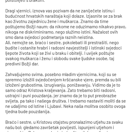
poistovjeti s brakom.
Dragi vjernici, iznova vas pozivam da ne zaniječete istinu i
budućnost hrvatskih naraštaja koji dolaze. Izjasnite se za brak
kao životnu zajednicu žene i muškarca. Znamo da time
poštujemo Božji naum; da nikome ne oduzimamo nikakvo pravo,
nikoga ne diskriminiramo, nego služimo istini. Nažalost ovih
smo dana svjedoci podmetanja raznih neistina.
Ali, nemojte se, braćo i sestre, pokolebati ili prestrašiti, nego
budite i ostanite hrabri i radosni navjestitelji i istinski svjedoci
ljepote života koji se živi u braku i obitelji. I uvijek poštujte
svakog muškarca i ženu i slobodu svake ljudske osobe, taj
predivni Božji dar.
Zahvaljujemo svima, posebno mladim vjernicima, koji su se
spremno izložili svjedočenjem kršćanske vjere, premda su bili
izloženi grubostima, izrugivanju, ponižavanju. Vidimo da je to
samo odraz Kristova kraljevanja. Zato trebamo biti radosni,
ustrajni i puni pouzdanja, jer znamo da je to put preobrazbe
svijeta, pa tako i našega društva. I trebamo nastaviti moliti da se
ne udaljimo od Istine i Ljubavi. Neka naša molitva osobito ovoga
tjedna bude pouzdanija.
Braćo i sestre, u Kristovu otajstvu pronalazimo utjehu za svaku
našu bol; gledamo završetak povijesti, ispunjeni utjehom i