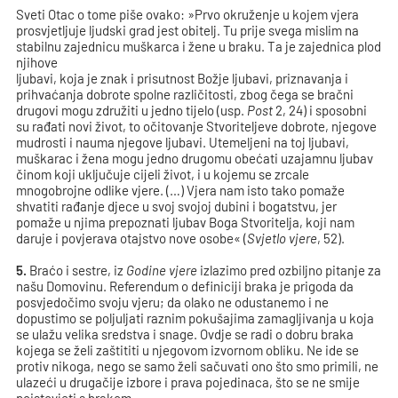
Sveti Otac o tome piše ovako: »Prvo okruženje u kojem vjera
prosvjetljuje ljudski grad jest obitelj. Tu prije svega mislim na
stabilnu zajednicu muškarca i žene u braku. Ta je zajednica plod
njihove
ljubavi, koja je znak i prisutnost Božje ljubavi, priznavanja i
prihvaćanja dobrote spolne različitosti, zbog čega se bračni
drugovi mogu združiti u jedno tijelo (usp.
Post
2, 24) i sposobni
su rađati novi život, to očitovanje Stvoriteljeve dobrote, njegove
mudrosti i nauma njegove ljubavi. Utemeljeni na toj ljubavi,
muškarac i žena mogu jedno drugomu obećati uzajamnu ljubav
činom koji uključuje cijeli život, i u kojemu se zrcale
mnogobrojne odlike vjere. (…) Vjera nam isto tako pomaže
shvatiti rađanje djece u svoj svojoj dubini i bogatstvu, jer
pomaže u njima prepoznati ljubav Boga Stvoritelja, koji nam
daruje i povjerava otajstvo nove osobe« (
Svjetlo vjere
, 52).
5.
Braćo i sestre, iz
Godine vjere
izlazimo pred ozbiljno pitanje za
našu Domovinu. Referendum o definiciji braka je prigoda da
posvjedočimo svoju vjeru; da olako ne odustanemo i ne
dopustimo se poljuljati raznim pokušajima zamagljivanja u koja
se ulažu velika sredstva i snage. Ovdje se radi o dobru braka
kojega se želi zaštititi u njegovom izvornom obliku. Ne ide se
protiv nikoga, nego se samo želi sačuvati ono što smo primili, ne
ulazeći u drugačije izbore i prava pojedinaca, što se ne smije