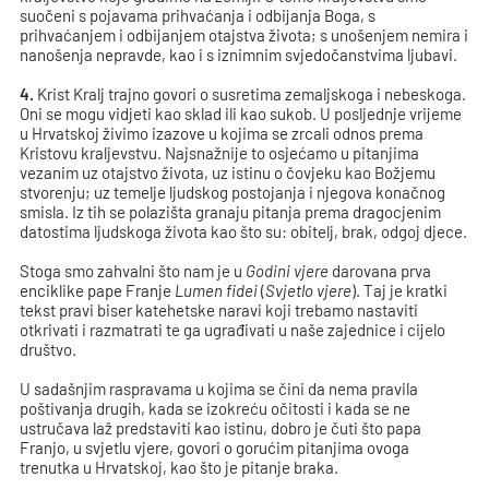
suočeni s pojavama prihvaćanja i odbijanja Boga, s
prihvaćanjem i odbijanjem otajstva života; s unošenjem nemira i
nanošenja nepravde, kao i s iznimnim svjedočanstvima ljubavi.
4.
Krist Kralj trajno govori o susretima zemaljskoga i nebeskoga.
Oni se mogu vidjeti kao sklad ili kao sukob. U posljednje vrijeme
u Hrvatskoj živimo izazove u kojima se zrcali odnos prema
Kristovu kraljevstvu. Najsnažnije to osjećamo u pitanjima
vezanim uz otajstvo života, uz istinu o čovjeku kao Božjemu
stvorenju; uz temelje ljudskog postojanja i njegova konačnog
smisla. Iz tih se polazišta granaju pitanja prema dragocjenim
datostima ljudskoga života kao što su: obitelj, brak, odgoj djece.
Stoga smo zahvalni što nam je u
Godini vjere
darovana prva
enciklike pape Franje
Lumen fidei
(
Svjetlo vjere
). Taj je kratki
tekst pravi biser katehetske naravi koji trebamo nastaviti
otkrivati i razmatrati te ga ugrađivati u naše zajednice i cijelo
društvo.
U sadašnjim raspravama u kojima se čini da nema pravila
poštivanja drugih, kada se izokreću očitosti i kada se ne
ustručava laž predstaviti kao istinu, dobro je čuti što papa
Franjo, u svjetlu vjere, govori o gorućim pitanjima ovoga
trenutka u Hrvatskoj, kao što je pitanje braka.