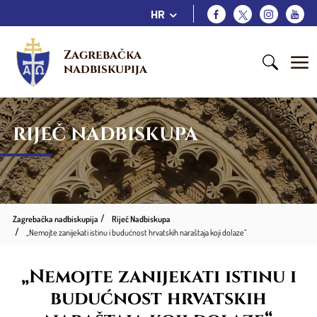
HR
Zagrebačka 
nadbiskupija
RIJEČ NADBISKUPA
Zagrebačka nadbiskupija
Riječ Nadbiskupa
„Nemojte zanijekati istinu i budućnost hrvatskih naraštaja koji dolaze“
„Nemojte zanijekati istinu i
budućnost hrvatskih