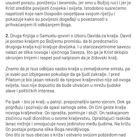
ususret porazu, poniženju i besmislu, jer smo u Božjoj ruci i jer je
Krist središte povijesti čovjeka i svijeta. Istodobno susrećemo
napetosti koje nam Gospodin osvjetljava svojom riječju i
pokazuje kako su povijesni događaji u povezanosti s
prihvaćanjem ili odbijanjem Boga.
2.
Druga Knjiga o Samuelu govori o izboru Davida za kralja. David
je postao kraljem po Božjemu promislu, da bi predoznačio
drugoga kralja koji kraljuje dovijeka. I u starozavjetnome savezu
nalazi se slika novoga i vječnoga Saveza, što ga je Krist sklopio
okrunjen trnjem i raspet pod natpisom da je židovski kralj.
Znamo da je Isus odbijao naslov kralja u zemaljskome smislu, pa
je svaki put izbjegavao pokušaje da ga ljudi zakralje. I pred
Pilatom je bio jasan rekavši da njegovo kraljevstvo nije od ovoga
svijeta. Isus nije dopustio da bude uhvaćen u mrežu ljudske
slave i političkih interesa.
Pa ipak – bio je kralj; u patnji, prepoznatljiv samo vjerom. Dok ga
pogrđuju i pozivaju da spasi samoga sebe, On čini geste kralja
novoga kraljevstva: On oprašta, pomiruje i služi. On raskajanom
zločincu nudi dioništvo u svome kraljevstvu. Opraštajući raskida
lanac mržnje i omogućuje novo jedinstvo među ljudima. Na križu
On postaje potpuna slika Boga nevidljivoga.
Ono što je Isus obećao s križa i ostvario svojom pobjedom nad