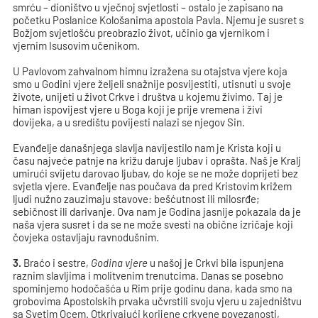
smrću – dioništvo u vječnoj svjetlosti – ostalo je zapisano na
početku Poslanice Kološanima apostola Pavla. Njemu je susret s
Božjom svjetlošću preobrazio život, učinio ga vjernikom i
vjernim Isusovim učenikom.
U Pavlovom zahvalnom himnu izražena su otajstva vjere koja
smo u Godini vjere željeli snažnije posvijestiti, utisnuti u svoje
živote, unijeti u život Crkve i društva u kojemu živimo. Taj je
himan ispovijest vjere u Boga koji je prije vremena i živi
dovijeka, a u središtu povijesti nalazi se njegov Sin.
Evanđelje današnjega slavlja navijestilo nam je Krista koji u
času najveće patnje na križu daruje ljubav i oprašta. Naš je Kralj
umirući svijetu darovao ljubav, do koje se ne može doprijeti bez
svjetla vjere. Evanđelje nas poučava da pred Kristovim križem
ljudi nužno zauzimaju stavove: bešćutnost ili milosrđe;
sebičnost ili darivanje. Ova nam je Godina jasnije pokazala da je
naša vjera susret i da se ne može svesti na obične izričaje koji
čovjeka ostavljaju ravnodušnim.
3.
Braćo i sestre,
Godina vjere
u našoj je Crkvi bila ispunjena
raznim slavljima i molitvenim trenutcima. Danas se posebno
spominjemo hodočašća u Rim prije godinu dana, kada smo na
grobovima Apostolskih prvaka učvrstili svoju vjeru u zajedništvu
sa Svetim Ocem. Otkrivajući korijene crkvene povezanosti,