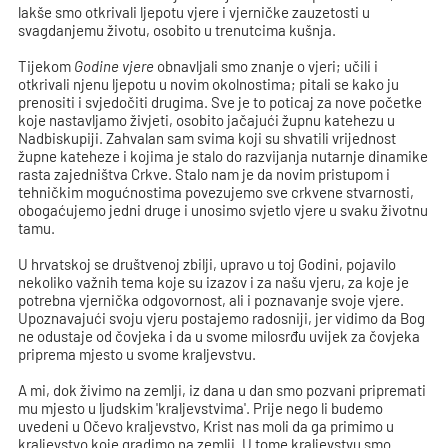
lakše smo otkrivali ljepotu vjere i vjerničke zauzetosti u
svagdanjemu životu, osobito u trenutcima kušnja.
Tijekom
Godine vjere
obnavljali smo znanje o vjeri; učili i
otkrivali njenu ljepotu u novim okolnostima; pitali se kako ju
prenositi i svjedočiti drugima. Sve je to poticaj za nove početke
koje nastavljamo živjeti, osobito jačajući župnu katehezu u
Nadbiskupiji. Zahvalan sam svima koji su shvatili vrijednost
župne kateheze i kojima je stalo do razvijanja nutarnje dinamike
rasta zajedništva Crkve. Stalo nam je da novim pristupom i
tehničkim mogućnostima povezujemo sve crkvene stvarnosti,
obogaćujemo jedni druge i unosimo svjetlo vjere u svaku životnu
tamu.
U hrvatskoj se društvenoj zbilji, upravo u toj Godini, pojavilo
nekoliko važnih tema koje su izazov i za našu vjeru, za koje je
potrebna vjernička odgovornost, ali i poznavanje svoje vjere.
Upoznavajući svoju vjeru postajemo radosniji, jer vidimo da Bog
ne odustaje od čovjeka i da u svome milosrđu uvijek za čovjeka
priprema mjesto u svome kraljevstvu.
A mi, dok živimo na zemlji, iz dana u dan smo pozvani pripremati
mu mjesto u ljudskim 'kraljevstvima'. Prije nego li budemo
uvedeni u Očevo kraljevstvo, Krist nas moli da ga primimo u
kraljevstvo koje gradimo na zemlji. U tome kraljevstvu smo