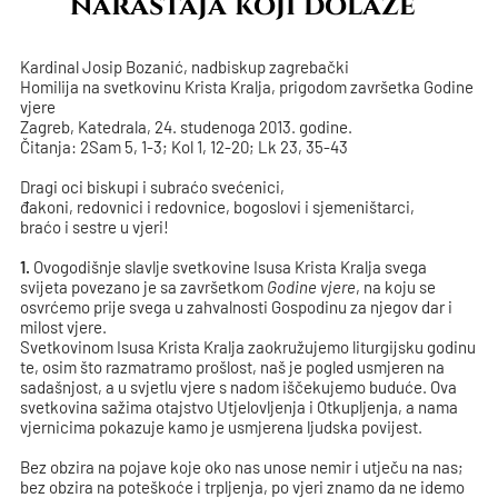
naraštaja koji dolaze“
Kardinal Josip Bozanić, nadbiskup zagrebački
Homilija na svetkovinu Krista Kralja, prigodom završetka Godine
vjere
Zagreb, Katedrala, 24. studenoga 2013. godine.
Čitanja: 2Sam 5, 1-3; Kol 1, 12-20; Lk 23, 35-43
Dragi oci biskupi i subraćo svećenici,
đakoni, redovnici i redovnice, bogoslovi i sjemeništarci,
braćo i sestre u vjeri!
1.
Ovogodišnje slavlje svetkovine Isusa Krista Kralja svega
svijeta povezano je sa završetkom
Godine vjere
, na koju se
osvrćemo prije svega u zahvalnosti Gospodinu za njegov dar i
milost vjere.
Svetkovinom Isusa Krista Kralja zaokružujemo liturgijsku godinu
te, osim što razmatramo prošlost, naš je pogled usmjeren na
sadašnjost, a u svjetlu vjere s nadom iščekujemo buduće. Ova
svetkovina sažima otajstvo Utjelovljenja i Otkupljenja, a nama
vjernicima pokazuje kamo je usmjerena ljudska povijest.
Bez obzira na pojave koje oko nas unose nemir i utječu na nas;
bez obzira na poteškoće i trpljenja, po vjeri znamo da ne idemo