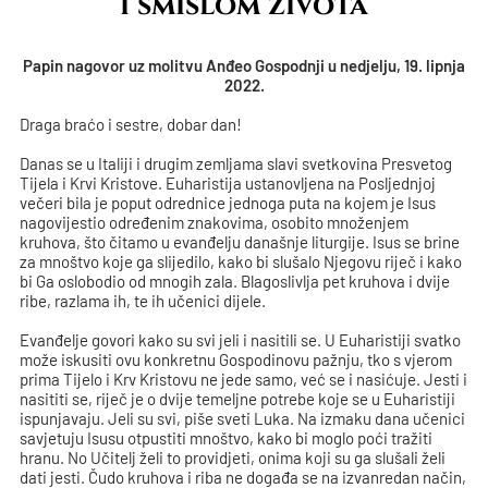
i smislom života
Papin nagovor uz molitvu Anđeo Gospodnji u nedjelju, 19. lipnja
2022.
Draga braćo i sestre, dobar dan!
Danas se u Italiji i drugim zemljama slavi svetkovina Presvetog
Tijela i Krvi Kristove. Euharistija ustanovljena na Posljednjoj
večeri bila je poput odrednice jednoga puta na kojem je Isus
nagovijestio određenim znakovima, osobito množenjem
kruhova, što čitamo u evanđelju današnje liturgije. Isus se brine
za mnoštvo koje ga slijedilo, kako bi slušalo Njegovu riječ i kako
bi Ga oslobodio od mnogih zala. Blagoslivlja pet kruhova i dvije
ribe, razlama ih, te ih učenici dijele.
Evanđelje govori kako su svi jeli i nasitili se. U Euharistiji svatko
može iskusiti ovu konkretnu Gospodinovu pažnju, tko s vjerom
prima Tijelo i Krv Kristovu ne jede samo, već se i nasićuje. Jesti i
nasititi se, riječ je o dvije temeljne potrebe koje se u Euharistiji
ispunjavaju. Jeli su svi, piše sveti Luka. Na izmaku dana učenici
savjetuju Isusu otpustiti mnoštvo, kako bi moglo poći tražiti
hranu. No Učitelj želi to providjeti, onima koji su ga slušali želi
dati jesti. Čudo kruhova i riba ne događa se na izvanredan način,