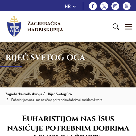
HR
Zagrebačka 
nadbiskupija
RIJEČ SVETOG OCA
Zagrebačka nadbiskupija
Riječ Svetog Oca
Euharistijom nas Isus nasićuje potrebnim dobrima i smislom života
Euharistijom nas Isus
nasićuje potrebnim dobrima