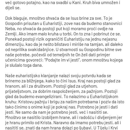
već gotovo potajno, kao na svadbi u Kani. Kruh biva umnožen i
dijeli se.
Dok blaguje, mnoštvo shvaća da se Isus brine za sve. To je
Gospodin prisutan u Euharistiji, zove nas da budemo stanovnici
Neba, no shvaća da postoji put koji moramo proći ovdje na
Zemlji. Ako imam malo kruha u torbi, On to zna i pobrinut će se.
Ponekad postoji rizik ograničiti Euharistiju na jednu nejasnu
dimenziju, kao da je nešto blistavo i miriše na tamjan, ali daleko
od neprilika svakidašnjice. U stvarnosti su Gospodinu bitne sve
naše potrebe, počevši od temeljnih te On želi dati primjer
učenicima govoreći: “Podajte im vi jesti”, onom mnoštvu kojega
je slušalo toga dana.
Naše euharistijsko klanjanje nalazi svoju potvrdu kada se
brinemo za bližnjega, kako to čini Isus. Kraj nas postoji glad za
hranom, ali i za društvom. Postoji glad za utjehom,
prijateljstvom, za dobrim raspoloženjem, za pažnjom. Postoji
glad da budemo evangelizirani. To nalazimo u Euharistijskom
kruhu: Kristovu pažnju i brigu za našim potrebama i poziv da isto
tako činimo s onime koji je pokraj nas. Potrebno je jesti i dati
jesti. Ne samo da nam je potrebno jesti, već i nasititi se.
Mnoštvo se nasitilo izobiljem hrane, ali i radošću i divljenjem jer
je hranu primilo od Krista. Naravno da imamo potrebu jesti, ali i
nasititi se, znati da nam hrana dolazi po ljubavi. U Tijelu i Krvi