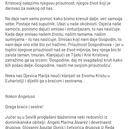
Kristovoj nalazimo njegovu prisutnost, njegov život koji je
darovao za svakog od nas.
Ne daje nam samo pomoć kako bismo krenuli dalje, već samoga
sebe. Postaje naš suputnik. Ulazi u naše okolnosti. Osjeća naše
samoće, ponovno dajući smisao i entuzijazam, to nas nasićuje.
Kada daje smisao našem životu, našim tamama, našim
sumnjama – to nas nasićuje. Smisao koji nam daje Gospodin, to
nam daje ono više što svi tražimo. Prisutnost Gospodinova – jer u
toplini njegove prisutnosti naš se život mijenja, bez njega bio bi
zaista taman, tmuran. Klanjajući se Tijelu i Krvi Kristovoj
zatražimo ga sa srcem: ‘Gospodine, daj mi svagdašnji kruh kako
bih pošao dalje. Gospodine, nasiti me svojom prisutnošću’.
Neka nas Djevica Marija nauči klanjati se živomu Kristu u
Euharistiji i dijeliti ga s braćom i sestrama.
Nakon Angelusa
Draga braćo i sestre!
Jučer su u Sevilli proglašeni blaženima neki redovnici iz
dominikanske obitelji: Angelo Marina Álvarez i devetnaest
drugova; Giovanni Aguilar Donis i četvorica drugova iz Reda