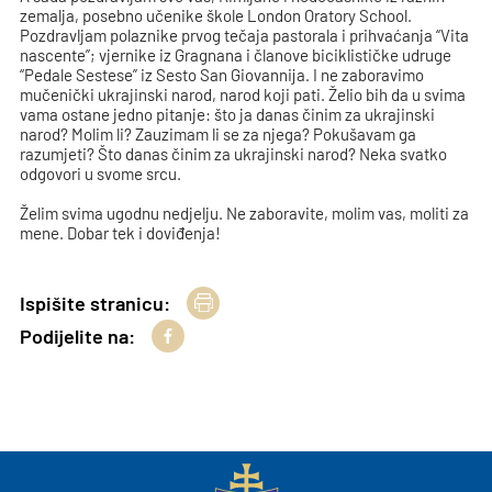
zemalja, posebno učenike škole London Oratory School.
Pozdravljam polaznike prvog tečaja pastorala i prihvaćanja “Vita
nascente”; vjernike iz Gragnana i članove biciklističke udruge
“Pedale Sestese” iz Sesto San Giovannija. I ne zaboravimo
mučenički ukrajinski narod, narod koji pati. Želio bih da u svima
vama ostane jedno pitanje: što ja danas činim za ukrajinski
narod? Molim li? Zauzimam li se za njega? Pokušavam ga
razumjeti? Što danas činim za ukrajinski narod? Neka svatko
odgovori u svome srcu.
Želim svima ugodnu nedjelju. Ne zaboravite, molim vas, moliti za
mene. Dobar tek i doviđenja!
Ispišite stranicu:
Podijelite na: