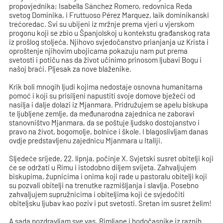
propovjednika; Isabella Sánchez Romero, redovnica Reda
svetog Dominika, i Fruttuoso Pérez Marquez, laik dominikanski
trećoredac. Svi su ubijeni iz mržnje prema vjeri u vjerskom
progonu koji se zbio u Španjolskoj u kontekstu građanskog rata
iz prošlog stoljeća. Njihovo svjedočanstvo prianjanja uz Krista i
oproštenje njihovim ubojicama pokazuju nam put prema
svetosti i potiču nas da život učinimo prinosom ljubavi Bogu i
našoj braći. Pljesak za nove blaženike.
Krik boli mnogih ljudi kojima nedostaje osnovna humanitarna
pomoć i koji su prisiljeni napustiti svoje domove bježeći od
nasilja i dalje dolazi iz Mjanmara. Pridružujem se apelu biskupa
te ljubljene zemlje, da međunarodna zajednica ne zaboravi
stanovništvo Mjanmara, da se poštuje ljudsko dostojanstvo i
pravo na život, bogomolje, bolnice i škole. I blagoslivljam danas
ovdje predstavljenu zajednicu Mjanmara u Italiji.
Sljedeće srijede, 22. lipnja, počinje X. Svjetski susret obitelji koji
će se održati u Rimu i istodobno diljem svijeta. Zahvaljujem
biskupima, župnicima i onima koji rade u pastoralu obitelji koji
su pozvali obitelji na trenutke razmišljanja i slavlja. Posebno
zahvaljujem supružnicima i obiteljima koji će svjedočiti
obiteljsku ljubav kao poziv i put svetosti. Sretan im susret želim!
A sada pozdravljam sve vas, Rimljane i hodočasnike iz raznih