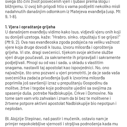
svega što čini život posvećenih vjeri i ljubavi prema Bogu i
bližnjemu. U ovoj bih prigodi htio s vama podijeliti nekoliko misli
nadahnutih današnjim odlomkom iz Matejeva evanđelja (usp. Mt
9, 1-8).
1. Vjera i opraštanje grijeha
U današnjem evanđelju vidimo kako Isus, vidjevši vjeru onih koji
su donijeli uzetoga, kaže: "Hrabro, sinko, otpuštaju ti se grijesi!"
(
Mt
9, 2). Ova nas evanđeoska zgoda podsjeća na veliku važnost
vjere koja druge dovodi k Isusu, izvoru milosrđa i oproštenja
grijeha. Vi ste, dragi svećenici, tijekom svoje aktivne službe
vjeri druge poučavali, za sakramente ih pripravljali i sakramente
podjeljivali. Mnogi su od vas i sada, u skladu s vlastitim
snagama, nastavili taj apostolat kao ispovjednici. No, ono
najvažnije, što smo pozvani u vjeri promotriti, je da je sada vaša
svećenička zadaća privođenja ljudi k izvorima milosrđa
poprimila još savršeniji izraz u prepuštanju Gospodinu da
molitve, žrtve i tegobe koje podnosite ujedini sa svojima za
spasenje duša, potrebe Nadbiskupije, Crkve i Domovine. Na
tome sam vam vrlo zahvalan i znam da bi bez te molitvene i
žrtvene potpore aktivni apostolat Nadbiskupije bio nepotpun i
neplodan.
Bl. Alojzije Stepinac, naš pastir i mučenik, ostavio nam je
primjer nepokolebljive vjernosti i strpljiva podnošenja kada mu