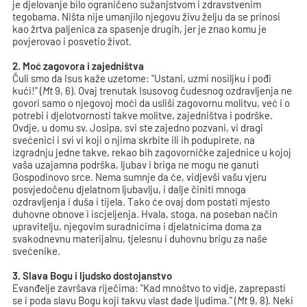
je djelovanje bilo ograničeno sužanjstvom i zdravstvenim
tegobama. Ništa nije umanjilo njegovu živu želju da se prinosi
kao žrtva paljenica za spasenje drugih, jer je znao komu je
povjerovao i posvetio život.
2. Moć zagovora i zajedništva
Čuli smo da Isus kaže uzetome: "Ustani, uzmi nosiljku i pođi
kući!" (
Mt
9, 6). Ovaj trenutak Isusovog čudesnog ozdravljenja ne
govori samo o njegovoj moći da usliši zagovornu molitvu, već i o
potrebi i djelotvornosti takve molitve, zajedništva i podrške.
Ovdje, u domu sv. Josipa, svi ste zajedno pozvani, vi dragi
svećenici i svi vi koji o njima skrbite ili ih podupirete, na
izgradnju jedne takve, rekao bih zagovorničke zajednice u kojoj
vaša uzajamna podrška, ljubav i briga ne mogu ne ganuti
Gospodinovo srce. Nema sumnje da će, vidjevši vašu vjeru
posvjedočenu djelatnom ljubavlju, i dalje činiti mnoga
ozdravljenja i duša i tijela. Tako će ovaj dom postati mjesto
duhovne obnove i iscjeljenja. Hvala, stoga, na poseban način
upravitelju, njegovim suradnicima i djelatnicima doma za
svakodnevnu materijalnu, tjelesnu i duhovnu brigu za naše
svećenike.
3. Slava Bogu i ljudsko dostojanstvo
Evanđelje završava riječima: "Kad mnoštvo to vidje, zaprepasti
se i poda slavu Bogu koji takvu vlast dade ljudima." (
Mt
9, 8). Neki