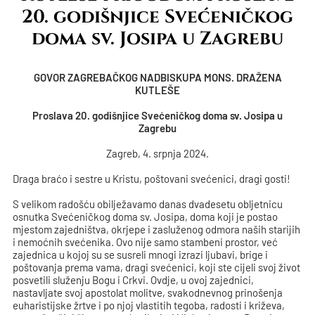
20. godišnjice Svećeničkog
doma sv. Josipa u Zagrebu
GOVOR ZAGREBAČKOG NADBISKUPA MONS. DRAŽENA
KUTLEŠE
Proslava 20. godišnjice Svećeničkog doma sv. Josipa u
Zagrebu
Zagreb, 4. srpnja 2024.
Draga braćo i sestre u Kristu, poštovani svećenici, dragi gosti!
S velikom radošću obilježavamo danas dvadesetu obljetnicu
osnutka Svećeničkog doma sv. Josipa, doma koji je postao
mjestom zajedništva, okrjepe i zasluženog odmora naših starijih
i nemoćnih svećenika. Ovo nije samo stambeni prostor, već
zajednica u kojoj su se susreli mnogi izrazi ljubavi, brige i
poštovanja prema vama, dragi svećenici, koji ste cijeli svoj život
posvetili služenju Bogu i Crkvi. Ovdje, u ovoj zajednici,
nastavljate svoj apostolat molitve, svakodnevnog prinošenja
euharistijske žrtve i po njoj vlastitih tegoba, radosti i križeva,