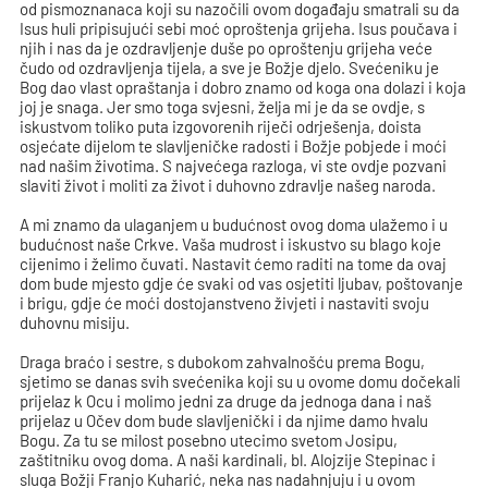
od pismoznanaca koji su nazočili ovom događaju smatrali su da
Isus huli pripisujući sebi moć oproštenja grijeha. Isus poučava i
njih i nas da je ozdravljenje duše po oproštenju grijeha veće
čudo od ozdravljenja tijela, a sve je Božje djelo. Svećeniku je
Bog dao vlast opraštanja i dobro znamo od koga ona dolazi i koja
joj je snaga. Jer smo toga svjesni, želja mi je da se ovdje, s
iskustvom toliko puta izgovorenih riječi odrješenja, doista
osjećate dijelom te slavljeničke radosti i Božje pobjede i moći
nad našim životima. S najvećega razloga, vi ste ovdje pozvani
slaviti život i moliti za život i duhovno zdravlje našeg naroda.
A mi znamo da ulaganjem u budućnost ovog doma ulažemo i u
budućnost naše Crkve. Vaša mudrost i iskustvo su blago koje
cijenimo i želimo čuvati. Nastavit ćemo raditi na tome da ovaj
dom bude mjesto gdje će svaki od vas osjetiti ljubav, poštovanje
i brigu, gdje će moći dostojanstveno živjeti i nastaviti svoju
duhovnu misiju.
Draga braćo i sestre, s dubokom zahvalnošću prema Bogu,
sjetimo se danas svih svećenika koji su u ovome domu dočekali
prijelaz k Ocu i molimo jedni za druge da jednoga dana i naš
prijelaz u Očev dom bude slavljenički i da njime damo hvalu
Bogu. Za tu se milost posebno utecimo svetom Josipu,
zaštitniku ovog doma. A naši kardinali, bl. Alojzije Stepinac i
sluga Božji Franjo Kuharić, neka nas nadahnjuju i u ovom