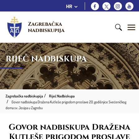
HR
Zagrebačka 
nadbiskupija
RIJEČ NADBISKUPA
Zagrebačka nadbiskupija
Riječ Nadbiskupa
Govor nadbiskupa Dražena Kutleše prigodom proslave 20. godišnjice Svećeničkog
doma sv. Josipa u Zagrebu
Govor nadbiskupa Dražena
Kutleše prigodom proslave