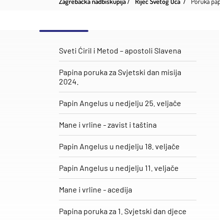
Zagrebačka nadbiskupija
Riječ Svetog Oca
Poruka pape
Sveti Ćiril i Metod – apostoli Slavena
Papina poruka za Svjetski dan misija
2024.
Papin Angelus u nedjelju 25. veljače
​Mane i vrline - zavist i taština
Papin Angelus u nedjelju 18. veljače
Papin Angelus u nedjelju 11. veljače
Mane i vrline - acedija
Papina poruka za 1. Svjetski dan djece