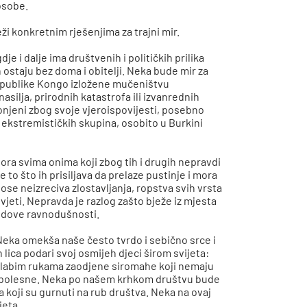
osobe.
ži konkretnim rješenjima za trajni mir.
je i dalje ima društvenih i političkih prilika
in ostaju bez doma i obitelji. Neka bude mir za
epublike Kongo izložene mučeništvu
silja, prirodnih katastrofa ili izvanrednih
onjeni zbog svoje vjeroispovijesti, posebno
a ekstremističkih skupina, osobito u Burkini
tpora svima onima koji zbog tih i drugih nepravdi
 to što ih prisiljava da prelaze pustinje i mora
nose neizreciva zlostavljanja, ropstva svih vrsta
jeti. Nepravda je razlog zašto bježe iz mjesta
 zidove ravnodušnosti.
Neka omekša naše često tvrdo i sebično srce i
lica podari svoj osmijeh djeci širom svijeta:
m slabim rukama zaodjene siromahe koji nemaju
a bolesne. Neka po našem krhkom društvu bude
a koji su gurnuti na rub društva. Neka na ovaj
jeta.