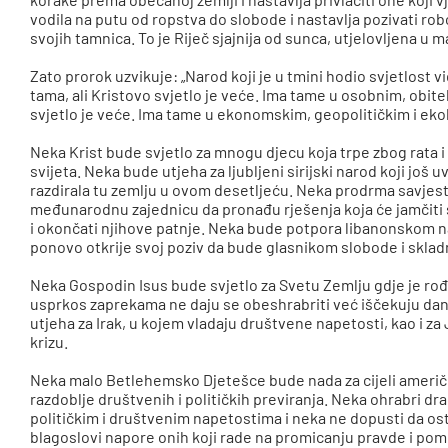
vodila na putu od ropstva do slobode i nastavlja pozivati rob
svojih tamnica. To je Riječ sjajnija od sunca, utjelovljena u 
Zato prorok uzvikuje: „Narod koji je u tmini hodio svjetlost vidj
tama, ali Kristovo svjetlo je veće. Ima tame u osobnim, obit
svjetlo je veće. Ima tame u ekonomskim, geopolitičkim i ekol
Neka Krist bude svjetlo za mnogu djecu koja trpe zbog rata 
svijeta. Neka bude utjeha za ljubljeni sirijski narod koji još u
razdirala tu zemlju u ovom desetljeću. Neka prodrma savjesti
međunarodnu zajednicu da pronađu rješenja koja će jamčiti si
i okončati njihove patnje. Neka bude potpora libanonskom na
ponovo otkrije svoj poziv da bude glasnikom slobode i sklad
Neka Gospodin Isus bude svjetlo za Svetu Zemlju gdje je rođe
usprkos zaprekama ne daju se obeshrabriti već iščekuju dan
utjeha za Irak, u kojem vladaju društvene napetosti, kao i za
krizu.
Neka malo Betlehemsko Djetešce bude nada za cijeli američki
razdoblje društvenih i političkih previranja. Neka ohrabri d
političkim i društvenim napetostima i neka ne dopusti da o
blagoslovi napore onih koji rade na promicanju pravde i pomire