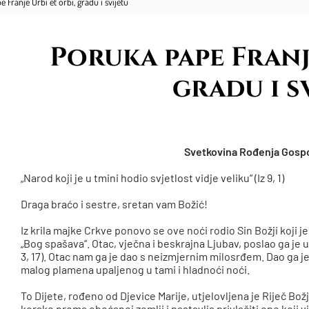
 Franje Urbi et orbi, gradu i svijetu
Poruka pape Franje
gradu i s
Svetkovina Rođenja Gosp
„Narod koji je u tmini hodio svjetlost vidje veliku“ (Iz 9, 1)
Draga braćo i sestre, sretan vam Božić!
Iz krila majke Crkve ponovo se ove noći rodio Sin Božji koji 
„Bog spašava“. Otac, vječna i beskrajna Ljubav, poslao ga je u 
3, 17). Otac nam ga je dao s neizmjernim milosrđem. Dao ga je 
malog plamena upaljenog u tami i hladnoći noći.
To Dijete, rođeno od Djevice Marije, utjelovljena je Riječ Bož
korake prema obećanoj zemlji i nastavlja privlačiti one koji v