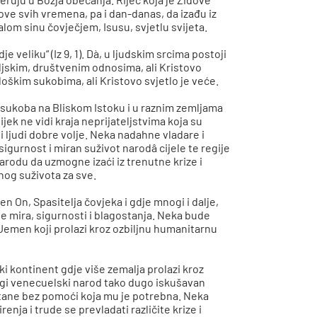
ove svih vremena, pa i dan-danas, da izađu iz
malom sinu čovječjem, Isusu, svjetlu svijeta.
e veliku“ (Iz 9, 1). Dà, u ljudskim srcima postoji
eljskim, društvenim odnosima, ali Kristovo
oškim sukobima, ali Kristovo svjetlo je veće.
i sukoba na Bliskom Istoku i u raznim zemljama
vijek ne vidi kraja neprijateljstvima koja su
 ljudi dobre volje. Neka nadahne vladare i
gurnost i miran suživot narodâ cijele te regije
rodu da uzmogne izaći iz trenutne krize i
nog suživota za sve.
n On, Spasitelja čovjeka i gdje mnogi i dalje,
e mira, sigurnosti i blagostanja. Neka bude
 Jemen koji prolazi kroz ozbiljnu humanitarnu
 kontinent gdje više zemalja prolazi kroz
ragi venecuelski narod tako dugo iskušavan
stane bez pomoći koja mu je potrebna. Neka
nja i trude se prevladati različite krize i