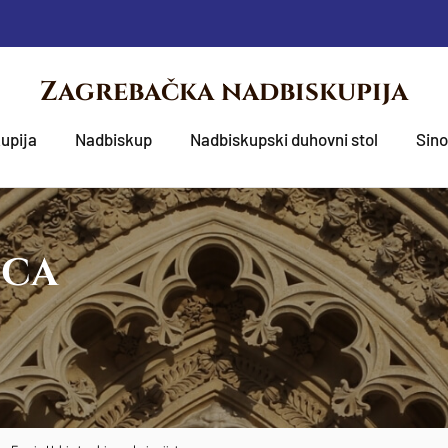
Zagrebačka nadbiskupija
upija
Nadbiskup
Nadbiskupski duhovni stol
Sin
OCA