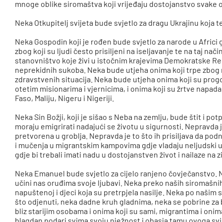
mnoge oblike siromaštva koji vrijeđaju dostojanstvo svake 
Neka Otkupitelj svijeta bude svjetlo za dragu Ukrajinu koja te
Neka Gospodin koji je rođen bude svjetlo za narode u Africi gd
zbog koji su ljudi često prisiljeni na iseljavanje te na taj nač
stanovništvo koje živi u istočnim krajevima Demokratske R
neprekidnih sukoba. Neka bude utjeha onima koji trpe zbog na
zdravstvenih situacija. Neka bude utjeha onima koji su prog
otetim misionarima i vjernicima, i onima koji su žrtve napad
Faso, Maliju, Nigeru i Nigeriji.
Neka Sin Božji, koji je sišao s Neba na zemlju, bude štit i po
moraju emigrirati nadajući se životu u sigurnosti. Nepravda je
pretvorena u groblja. Nepravda je to što ih prisiljava da pod
i mučenja u migrantskim kampovima gdje vladaju neljudski uv
gdje bi trebali imati nadu u dostojanstven život i nailaze na
Neka Emanuel bude svjetlo za cijelo ranjeno čovječanstvo. 
učini nas oruđima svoje ljubavi. Neka preko naših siromašnih 
napuštenoj i djeci koja su pretrpjela nasilje. Neka po naši
što odjenuti, neka dadne kruh gladnima, neka se pobrine z
bliz starijim osobama i onima koji su sami, migrantima i onim
blagdan podari svima svoju nježnost i obasja tamu ovoga svi