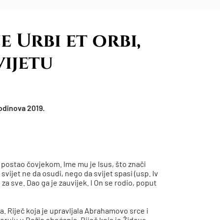
 Urbi et orbi,
vijetu
odinova 2019.
je postao čovjekom. Ime mu je Isus, što znači
svijet ne da osudi, nego da svijet spasi (usp. Iv
za sve. Dao ga je zauvijek. I On se rodio, poput
ja. Riječ koja je upravljala Abrahamovo srce i
jeruju u Božja obećanja. Riječ koja je Židove