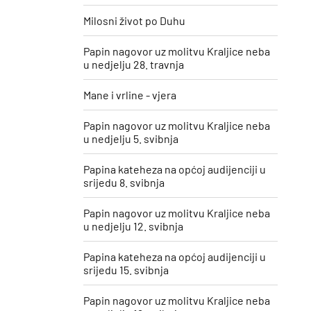
Milosni život po Duhu
Papin nagovor uz molitvu Kraljice neba
u nedjelju 28. travnja
Mane i vrline - vjera
Papin nagovor uz molitvu Kraljice neba
u nedjelju 5. svibnja
Papina kateheza na općoj audijenciji u
srijedu 8. svibnja
Papin nagovor uz molitvu Kraljice neba
u nedjelju 12. svibnja
Papina kateheza na općoj audijenciji u
srijedu 15. svibnja
Papin nagovor uz molitvu Kraljice neba