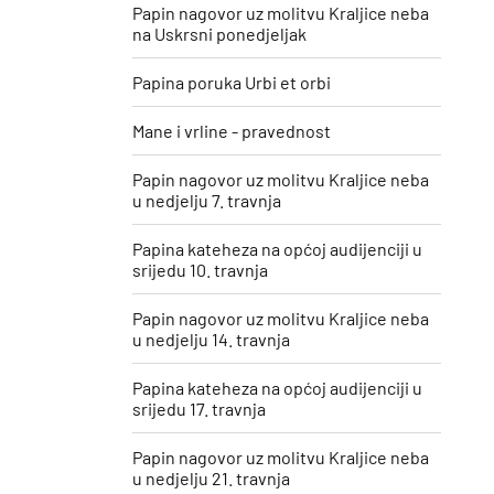
Papin nagovor uz molitvu Kraljice neba
na Uskrsni ponedjeljak
Papina poruka Urbi et orbi
Mane i vrline - pravednost
Papin nagovor uz molitvu Kraljice neba
u nedjelju 7. travnja
Papina kateheza na općoj audijenciji u
srijedu 10. travnja
Papin nagovor uz molitvu Kraljice neba
u nedjelju 14. travnja
Papina kateheza na općoj audijenciji u
srijedu 17. travnja
Papin nagovor uz molitvu Kraljice neba
u nedjelju 21. travnja