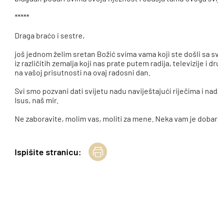
*****
Draga braćo i sestre,
još jednom želim sretan Božić svima vama koji ste došli sa sv
iz različitih zemalja koji nas prate putem radija, televizije 
na vašoj prisutnosti na ovaj radosni dan.
Svi smo pozvani dati svijetu nadu naviještajući riječima i n
Isus, naš mir.
Ne zaboravite, molim vas, moliti za mene. Neka vam je dobar 
Ispišite stranicu: