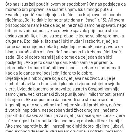
Što nas Isus želi poučiti ovom prispodobom? On nas podsjeća da
moramo biti pripravni za susret s njim. Isus mnogo puta u
Evanđelju potiče na bdjenje, a to čini i na kraju ove prispodobe
riječima: „Bdijte dakle jer ne znate dana ni časa" (r. 13). Ali ovom
prispodobom nam kaže da bdjeti ne znači samo ne spavati, nego
biti pripravni; naime, sve su djevice spavale prije nego što je
došao zaručnik, ali kad su se probudile jedne su bile spremne, a
druge ne. Eto, dakle, što znači biti mudar i razborit: riječ je o
tome da ne smijemo čekati posljednji trenutak našeg života da
bismo surađivali s milošću Božjom, nego to trebamo činiti već
sada. Bilo bi dobro razmišljati o tome da će jedan dan biti
posljednji. Ako je to današnji dan, kako sam se pripremio,
pripremila? Trebam li učiniti ovo i ono... Trebam se pripremati
kao da je danas moj posljednji dan: to je dobro.
Svjetiljka je simbol vjere koja osvjetljava naš život, a ulje je
simbol ljubavi koja hrani, čini plodnim i vjerodostojnim svjetlo
vjere. Uvjet da budemo pripravni za susret s Gospodinom nije
samo vjera, već kršćanski život pun ljubavi i milosrdnosti prema
bližnjemu. Ako dopustimo da nas vodi ono što nam se čini
lagodnijim, ako se vodimo traženjem vlastiti probitaka, naš će
život biti neplodan, nesposoban dati život drugima i nećemo
priskrbiti nikakvu zalihu ulja za svjetiljku naše vjere i ona – vjera
– će se ugasiti u trenutku Gospodinovog dolaska ili čak i ranije.
Ako smo naprotiv budni i nastojimo činiti dobro, djelima ljubavi,
međusobnog dijeljenja, služenjem drugima u potrebi, možemo