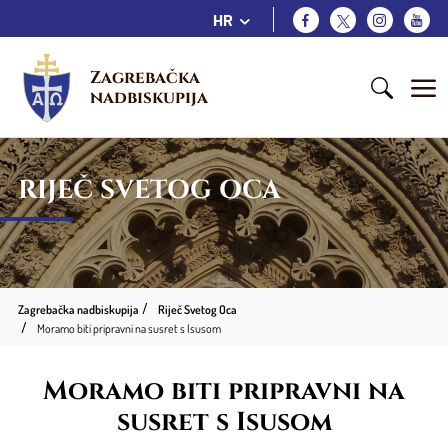
HR
Zagrebačka 
nadbiskupija
RIJEČ SVETOG OCA
Zagrebačka nadbiskupija
Riječ Svetog Oca
Moramo biti pripravni na susret s Isusom
Moramo biti pripravni na
susret s Isusom