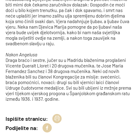
biti mirni dok čekamo zaručnikov dolazak: Gospodin će moći
doći u bilo kojem trenutku, pa čak i dok spavamo, i smrt nas
neće uplašiti jer imamo zalihu ulja spremljenu dobrim djelima
koja smo činili svaki dan. Vjera nadahnjuje ljubav, a ljubav čuva
vjeru. Neka nam Djevica Marija pomogne da po ljubavi naša
vjera bude uvijek djelotvornija, kako bi nam naša svjetiljka
mogla svijetliti ovdje na zemlji, a nakon toga zauvijek na
svadbenom slavlju u raju.
Nakon Angelusa
Draga braćo i sestre, jučer su u Madridu blaženima proglašeni
Vicente Queralt Lloret i 20 drugova mučenika, te Jose Maria
Fernandez Sanchez i 38 drugova mučenika. Neki od novih
blaženika bili su članovi Kongregacije za misije: svećenici,
braća pomoćnici, novaci; drugi su bili vjernici laici članovi
Udruge čudotvorne medaljice. Svi su bili ubijeni iz mržnje prema
vjeri tijekom vjerskog progona u Španjolskom građanskom ratu
između 1936. i 1937. godine.
Ispišite stranicu:
Podijelite na: