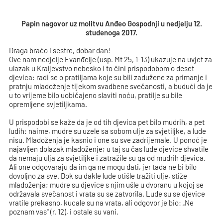
Papin nagovor uz molitvu Anđeo Gospodnji u nedjelju 12.
studenoga 2017.
Draga braćo i sestre, dobar dan!
Ove nam nedjelje Evanđelje (usp. Mt 25, 1-13) ukazuje na uvjet za
ulazak u Kraljevstvo nebesko i to čini prispodobom o deset
djevica: radi se o pratiljama koje su bili zadužene za primanje i
pratnju mladoženje tijekom svadbene svečanosti, a budući da je
u to vrijeme bilo uobičajeno slaviti noću, pratilje su bile
opremljene svjetiljkama.
U prispodobi se kaže da je od tih djevica pet bilo mudrih, a pet
ludih: naime, mudre su uzele sa sobom ulje za svjetiljke, a lude
nisu. Mladoženja je kasnio i one su sve zadrijemale. U ponoć je
najavljen dolazak mladoženje; u taj su čas lude djevice shvatile
da nemaju ulja za svjetiljke i zatražile su ga od mudrih djevica.
Ali one odgovaraju da im ga ne mogu dati, jer tada ne bi bilo
dovoljno za sve. Dok su dakle lude otišle tražiti ulje, stiže
mladoženja; mudre su djevice s njim ušle u dvoranu u kojoj se
održavala svečanost i vrata su se zatvorila. Lude su se djevice
vratile prekasno, kucale su na vrata, ali odgovor je bio: „Ne
poznam vas" (r. 12), i ostale su vani.