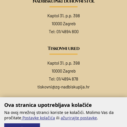
Nadbiskupski duhovni stol
Kaptol 31, p.p. 398
10000 Zagreb
Tel:
01/4894 800
Tiskovni ured
Kaptol 31, p.p. 398
10000 Zagreb
Tel:
01/4894 878
tiskovni@zg-nadbiskupija.hr
Ova stranica upotrebljava kolačiće
Na ovoj mrežnoj stranci koriste se kolačići. Molimo Vas da
pročitate
Postavke kolačića
ili
ažurirajte postavke
.