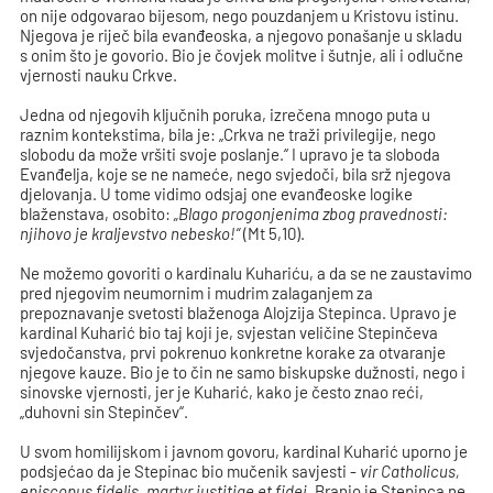
on nije odgovarao bijesom, nego pouzdanjem u Kristovu istinu.
Njegova je riječ bila evanđeoska, a njegovo ponašanje u skladu
s onim što je govorio. Bio je čovjek molitve i šutnje, ali i odlučne
vjernosti nauku Crkve.
Jedna od njegovih ključnih poruka, izrečena mnogo puta u
raznim kontekstima, bila je: „Crkva ne traži privilegije, nego
slobodu da može vršiti svoje poslanje.“ I upravo je ta sloboda
Evanđelja, koje se ne nameće, nego svjedoči, bila srž njegova
djelovanja. U tome vidimo odsjaj one evanđeoske logike
blaženstava, osobito:
„Blago progonjenima zbog pravednosti:
njihovo je kraljevstvo nebesko!“
(Mt 5,10).
Ne možemo govoriti o kardinalu Kuhariću, a da se ne zaustavimo
pred njegovim neumornim i mudrim zalaganjem za
prepoznavanje svetosti blaženoga Alojzija Stepinca. Upravo je
kardinal Kuharić bio taj koji je, svjestan veličine Stepinčeva
svjedočanstva, prvi pokrenuo konkretne korake za otvaranje
njegove kauze. Bio je to čin ne samo biskupske dužnosti, nego i
sinovske vjernosti, jer je Kuharić, kako je često znao reći,
„duhovni sin Stepinčev“.
U svom homilijskom i javnom govoru, kardinal Kuharić uporno je
podsjećao da je Stepinac bio mučenik savjesti -
vir Catholicus,
episcopus fidelis, martyr iustitiae et fidei
. Branio je Stepinca ne