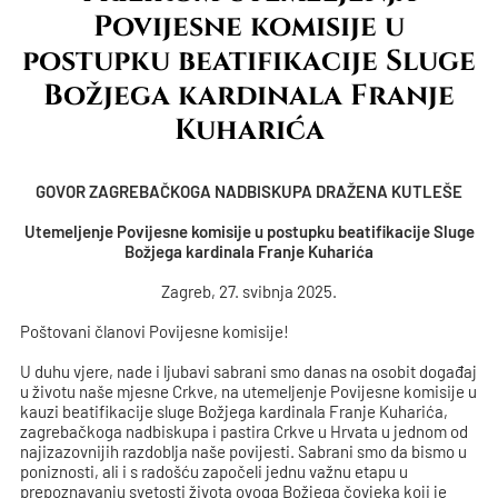
Povijesne komisije u
postupku beatifikacije Sluge
Božjega kardinala Franje
Kuharića
GOVOR ZAGREBAČKOGA NADBISKUPA DRAŽENA KUTLEŠE
Utemeljenje Povijesne komisije u postupku beatifikacije Sluge
Božjega kardinala Franje Kuharića
Zagreb, 27. svibnja 2025.
Poštovani članovi Povijesne komisije!
U duhu vjere, nade i ljubavi sabrani smo danas na osobit događaj
u životu naše mjesne Crkve, na utemeljenje Povijesne komisije u
kauzi beatifikacije sluge Božjega kardinala Franje Kuharića,
zagrebačkoga nadbiskupa i pastira Crkve u Hrvata u jednom od
najizazovnijih razdoblja naše povijesti. Sabrani smo da bismo u
poniznosti, ali i s radošću započeli jednu važnu etapu u
prepoznavanju svetosti života ovoga Božjega čovjeka koji je