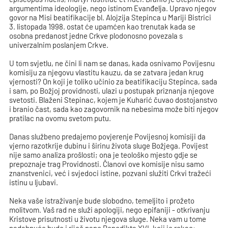
argumentima ideologije, nego istinom Evanđelja. Upravo njegov
govor na Misi beatifikacije bl. Alojzija Stepinca u Mariji Bistrici
3. listopada 1998. ostat će upamćen kao trenutak kada se
osobna predanost jedne Crkve plodonosno povezala s
univerzalnim poslanjem Crkve.
U tom svjetlu, ne čini li nam se danas, kada osnivamo Povijesnu
komisiju za njegovu vlastitu kauzu, da se zatvara jedan krug
vjernosti? On koji je toliko učinio za beatifikaciju Stepinca, sada
i sam, po Božjoj providnosti, ulazi u postupak priznanja njegove
svetosti. Blaženi Stepinac, kojem je Kuharić čuvao dostojanstvo
i branio čast, sada kao zagovornik na nebesima može biti njegov
pratilac na ovomu svetom putu.
Danas službeno predajemo povjerenje Povijesnoj komisiji da
vjerno razotkrije dubinu i širinu života sluge Božjega. Povijest
nije samo analiza prošlosti; ona je teološko mjesto gdje se
prepoznaje trag Providnosti. Članovi ove komisije nisu samo
znanstvenici, već i svjedoci istine, pozvani služiti Crkvi tražeći
istinu u ljubavi.
Neka vaše istraživanje bude slobodno, temeljito i prožeto
molitvom. Vaš rad ne služi apologiji, nego epifaniji - otkrivanju
Kristove prisutnosti u životu njegova sluge. Neka vam u tome