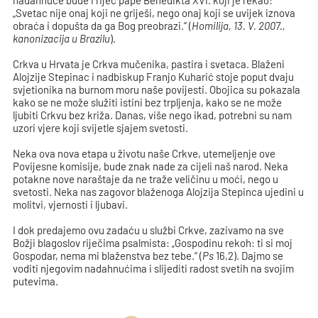
nadahnuće bude i riječ pape Benedikta XVI. koji je rekao:
„Svetac nije onaj koji ne griješi, nego onaj koji se uvijek iznova
obraća i dopušta da ga Bog preobrazi.“ (
Homilija, 13. V. 2007.,
kanonizacija u Brazilu
).
Crkva u Hrvata je Crkva mučenika, pastira i svetaca. Blaženi
Alojzije Stepinac i nadbiskup Franjo Kuharić stoje poput dvaju
svjetionika na burnom moru naše povijesti. Obojica su pokazala
kako se ne može služiti istini bez trpljenja, kako se ne može
ljubiti Crkvu bez križa. Danas, više nego ikad, potrebni su nam
uzori vjere koji svijetle sjajem svetosti.
Neka ova nova etapa u životu naše Crkve, utemeljenje ove
Povijesne komisije, bude znak nade za cijeli naš narod. Neka
potakne nove naraštaje da ne traže veličinu u moći, nego u
svetosti. Neka nas zagovor blaženoga Alojzija Stepinca ujedini u
molitvi, vjernosti i ljubavi.
I dok predajemo ovu zadaću u službi Crkve, zazivamo na sve
Božji blagoslov riječima psalmista: „Gospodinu rekoh: ti si moj
Gospodar, nema mi blaženstva bez tebe.“ (
Ps
16,2). Dajmo se
voditi njegovim nadahnućima i slijediti radost svetih na svojim
putevima.