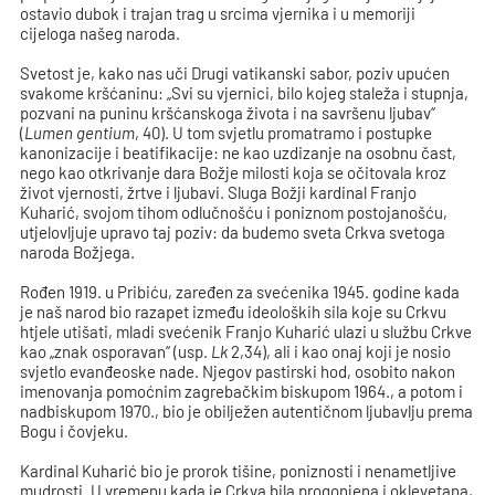
ostavio dubok i trajan trag u srcima vjernika i u memoriji
cijeloga našeg naroda.
Svetost je, kako nas uči Drugi vatikanski sabor, poziv upućen
svakome kršćaninu: „Svi su vjernici, bilo kojeg staleža i stupnja,
pozvani na puninu kršćanskoga života i na savršenu ljubav“
(
Lumen gentium
, 40). U tom svjetlu promatramo i postupke
kanonizacije i beatifikacije: ne kao uzdizanje na osobnu čast,
nego kao otkrivanje dara Božje milosti koja se očitovala kroz
život vjernosti, žrtve i ljubavi. Sluga Božji kardinal Franjo
Kuharić, svojom tihom odlučnošću i poniznom postojanošću,
utjelovljuje upravo taj poziv: da budemo sveta Crkva svetoga
naroda Božjega.
Rođen 1919. u Pribiću, zaređen za svećenika 1945. godine kada
je naš narod bio razapet između ideoloških sila koje su Crkvu
htjele utišati, mladi svećenik Franjo Kuharić ulazi u službu Crkve
kao „znak osporavan“ (usp.
Lk
2,34), ali i kao onaj koji je nosio
svjetlo evanđeoske nade. Njegov pastirski hod, osobito nakon
imenovanja pomoćnim zagrebačkim biskupom 1964., a potom i
nadbiskupom 1970., bio je obilježen autentičnom ljubavlju prema
Bogu i čovjeku.
Kardinal Kuharić bio je prorok tišine, poniznosti i nenametljive
mudrosti. U vremenu kada je Crkva bila progonjena i oklevetana,