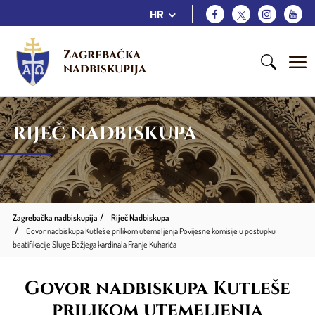
HR
Zagrebačka 
nadbiskupija
RIJEČ NADBISKUPA
Zagrebačka nadbiskupija
Riječ Nadbiskupa
Govor nadbiskupa Kutleše prilikom utemeljenja Povijesne komisije u postupku
beatifikacije Sluge Božjega kardinala Franje Kuharića
Govor nadbiskupa Kutleše
prilikom utemeljenja