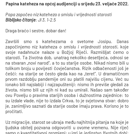
Papina kateheza na općoj audijenciji u srijedu 23. veljače 2022.
Papa započeo niz kateheza o smislu i vrijednosti starosti
Biblijsko čitanje
: Jl 3, 1-2.5
Draga braćo i sestre, dobar dan!
Završili smo s katehezama o svetome Josipu. Danas
započinjemo niz kateheza
o smislu i vrijednosti starosti
, koje
svoje nadahnuće nalaze u Božjoj Riječi. Razmišljat ćemo o
starosti. Ta životna dob, unatrag nekoliko desetljeća, odnosi se
na stvaran „novi narod“, a to su starije osobe. Nikad nismo bili u
tolikom broju u povijesti čovječanstva. Rizik odbačenosti još je
češći: na starije se često gleda kao na „teret“. U dramatičnom
prvom razdoblju pandemije oni su platili najvišu cijenu. Već su
ionako bili najslabiji i najzapušteniji: nismo ih previše gledali za
života, nismo bili uz njih ni kad su umirali. Našao sam također
ovu Povelju o pravima starijih osoba i dužnostima zajednice: to
su izdale vlade, nije to izdala Crkva, to je svjetovna stvar: dobro
je, zanimljivo saznati da starije osobe imaju prava. Korisno je to
pročitati.
Uz migracije, starost se ubraja među najhitnija pitanja na koje je
ljudska obitelj pozvana odgovoriti u ovome vremenu. Nije riječ
samo o kvantitativnoj promjeni; u igri je
jedinstvo životnih dobi
: