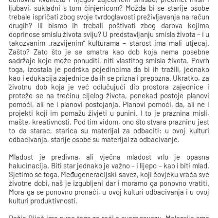
ljubavi, sukladni s tom činjenicom? Možda bi se starije osobe
trebale ispričati zbog svoje tvrdoglavosti preživljavanja na račun
drugih? Ili bismo ih trebali poštivati zbog darova kojima
doprinose smislu života sviju? U predstavljanju smisla života – i u
takozvanim „razvijenim“ kulturama – starost ima mali utjecaj.
Zašto? Zato što je se smatra kao dob koja nema posebne
sadržaje koje može ponuditi, niti vlastitog smisla života. Povrh
toga, izostala je podrška pojedincima da bi ih tražili, jednako
kao i edukacija zajednice da ih se prizna i prepozna. Ukratko, za
životnu dob koja je već odlučujući dio prostora zajednice i
proteže se na trećinu cijelog života, ponekad postoje planovi
pomoći, ali ne i planovi postojanja. Planovi pomoći, da, ali ne i
projekti koji im pomažu živjeti u punini. I to je praznina misli,
mašte, kreativnosti. Pod tim vidom, ono što stvara prazninu jest
to da starac, starica su materijal za odbaciti: u ovoj kulturi
odbacivanja, starije osobe su materijal za odbacivanje.
Mladost je predivna, ali vječna mladost vrlo je opasna
halucinacija. Biti star jednako je važno – i lijepo – kao i biti mlad.
Sjetimo se toga. Međugeneracijski savez, koji čovjeku vraća sve
životne dobi, naš je izgubljeni dar i moramo ga ponovno vratiti.
Mora ga se ponovno pronaći, u ovoj kulturi odbacivanja i u ovoj
kulturi produktivnosti.