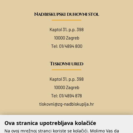
Nadbiskupski duhovni stol
Kaptol 31, p.p. 398
10000 Zagreb
Tel:
01/4894 800
Tiskovni ured
Kaptol 31, p.p. 398
10000 Zagreb
Tel:
01/4894 878
tiskovni@zg-nadbiskupija.hr
Ova stranica upotrebljava kolačiće
Na ovoj mrežnoj stranci koriste se kolačići. Molimo Vas da