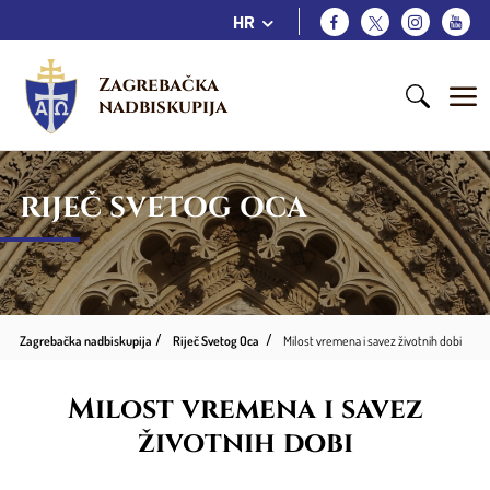
HR
Zagrebačka 
nadbiskupija
RIJEČ SVETOG OCA
Zagrebačka nadbiskupija
Riječ Svetog Oca
Milost vremena i savez životnih dobi
Milost vremena i savez
životnih dobi