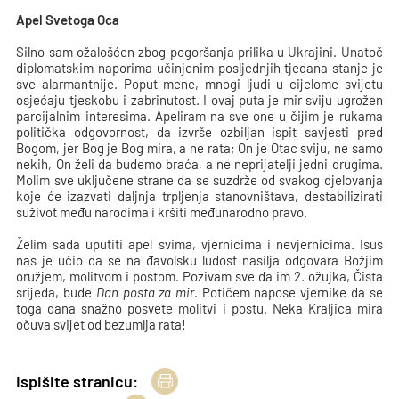
Apel Svetoga Oca
Silno sam ožalošćen zbog pogoršanja prilika u Ukrajini. Unatoč
diplomatskim naporima učinjenim posljednjih tjedana stanje je
sve alarmantnije. Poput mene, mnogi ljudi u cijelome svijetu
osjećaju tjeskobu i zabrinutost. I ovaj puta je mir sviju ugrožen
parcijalnim interesima. Apeliram na sve one u čijim je rukama
politička odgovornost, da izvrše ozbiljan ispit savjesti pred
Bogom, jer Bog je Bog mira, a ne rata; On je Otac sviju, ne samo
nekih, On želi da budemo braća, a ne neprijatelji jedni drugima.
Molim sve uključene strane da se suzdrže od svakog djelovanja
koje će izazvati daljnja trpljenja stanovništava, destabilizirati
suživot među narodima i kršiti međunarodno pravo.
Želim sada uputiti apel svima, vjernicima i nevjernicima. Isus
nas je učio da se na đavolsku ludost nasilja odgovara Božjim
oružjem, molitvom i postom. Pozivam sve da im 2. ožujka, Čista
srijeda, bude
Dan posta za mir
. Potičem napose vjernike da se
toga dana snažno posvete molitvi i postu. Neka Kraljica mira
očuva svijet od bezumlja rata!
Ispišite stranicu: