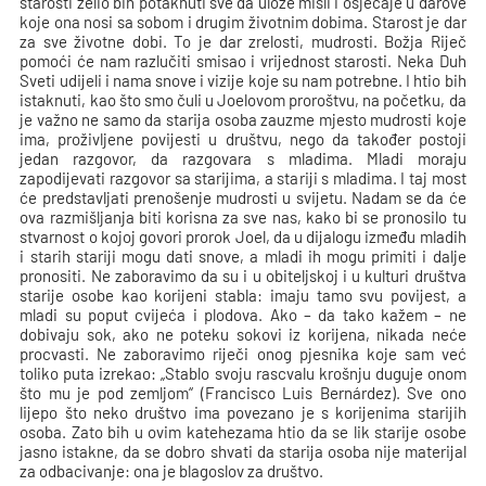
starosti želio bih potaknuti sve da ulože misli i osjećaje u darove
koje ona nosi sa sobom i drugim životnim dobima. Starost je dar
za sve životne dobi. To je dar zrelosti, mudrosti. Božja Riječ
pomoći će nam razlučiti smisao i vrijednost starosti. Neka Duh
Sveti udijeli i nama snove i vizije koje su nam potrebne. I htio bih
istaknuti, kao što smo čuli u Joelovom proroštvu, na početku, da
je važno ne samo da starija osoba zauzme mjesto mudrosti koje
ima, proživljene povijesti u društvu, nego da također postoji
jedan razgovor, da razgovara s mladima. Mladi moraju
zapodijevati razgovor sa starijima, a stariji s mladima. I taj most
će predstavljati prenošenje mudrosti u svijetu. Nadam se da će
ova razmišljanja biti korisna za sve nas, kako bi se pronosilo tu
stvarnost o kojoj govori prorok Joel, da u dijalogu između mladih
i starih stariji mogu dati snove, a mladi ih mogu primiti i dalje
pronositi. Ne zaboravimo da su i u obiteljskoj i u kulturi društva
starije osobe kao korijeni stabla: imaju tamo svu povijest, a
mladi su poput cvijeća i plodova. Ako – da tako kažem – ne
dobivaju sok, ako ne poteku sokovi iz korijena, nikada neće
procvasti. Ne zaboravimo riječi onog pjesnika koje sam već
toliko puta izrekao: „Stablo svoju rascvalu krošnju duguje onom
što mu je pod zemljom“ (Francisco Luis Bernárdez). Sve ono
lijepo što neko društvo ima povezano je s korijenima starijih
osoba. Zato bih u ovim katehezama htio da se lik starije osobe
jasno istakne, da se dobro shvati da starija osoba nije materijal
za odbacivanje: ona je blagoslov za društvo.