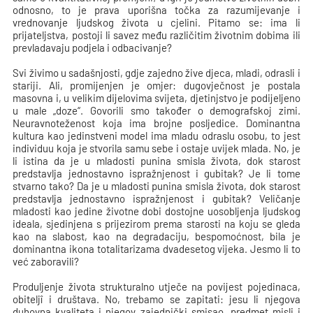
odnosno, to je prava uporišna točka za razumijevanje i
vrednovanje ljudskog života u cjelini. Pitamo se: ima li
prijateljstva, postoji li savez među različitim životnim dobima ili
prevladavaju podjela i odbacivanje?
Svi živimo u sadašnjosti, gdje zajedno žive djeca, mladi, odrasli i
stariji. Ali, promijenjen je omjer: dugovječnost je postala
masovna i, u velikim dijelovima svijeta, djetinjstvo je podijeljeno
u male „doze“. Govorili smo također o demografskoj zimi.
Neuravnoteženost koja ima brojne posljedice. Dominantna
kultura kao jedinstveni model ima mladu odraslu osobu, to jest
individuu koja je stvorila samu sebe i ostaje uvijek mlada. No, je
li istina da je u mladosti punina smisla života, dok starost
predstavlja jednostavno ispražnjenost i gubitak? Je li tome
stvarno tako? Da je u mladosti punina smisla života, dok starost
predstavlja jednostavno ispražnjenost i gubitak? Veličanje
mladosti kao jedine životne dobi dostojne uosobljenja ljudskog
ideala, sjedinjena s prijezirom prema starosti na koju se gleda
kao na slabost, kao na degradaciju, bespomoćnost, bila je
dominantna ikona totalitarizama dvadesetog vijeka. Jesmo li to
već zaboravili?
Produljenje života strukturalno utječe na povijest pojedinaca,
obiteljî i društava. No, trebamo se zapitati: jesu li njegova
duhovna kvaliteta i njegov zajednički smisao, predmet misli i