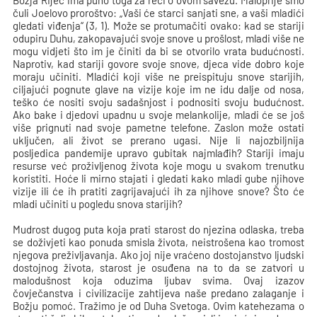
Božja Riječ ima puno toga za reći o ovom savezu. Maloprije smo
čuli Joelovo proroštvo: „Vaši će starci sanjati sne, a vaši mladići
gledati viđenja“ (3, 1). Može se protumačiti ovako: kad se stariji
odupiru Duhu, zakopavajući svoje snove u prošlost, mladi više ne
mogu vidjeti što im je činiti da bi se otvorilo vrata budućnosti.
Naprotiv, kad stariji govore svoje snove, djeca vide dobro koje
moraju učiniti. Mladići koji više ne preispituju snove starijih,
ciljajući pognute glave na vizije koje im ne idu dalje od nosa,
teško će nositi svoju sadašnjost i podnositi svoju budućnost.
Ako bake i djedovi upadnu u svoje melankolije, mladi će se još
više prignuti nad svoje pametne telefone. Zaslon može ostati
uključen, ali život se prerano ugasi. Nije li najozbiljnija
posljedica pandemije upravo gubitak najmlađih? Stariji imaju
resurse već proživljenog života koje mogu u svakom trenutku
koristiti. Hoće li mirno stajati i gledati kako mladi gube njihove
vizije ili će ih pratiti zagrijavajući ih za njihove snove? Što će
mladi učiniti u pogledu snova starijih?
Mudrost dugog puta koja prati starost do njezina odlaska, treba
se doživjeti kao ponuda smisla života, neistrošena kao tromost
njegova preživljavanja. Ako joj nije vraćeno dostojanstvo ljudski
dostojnog života, starost je osuđena na to da se zatvori u
malodušnost koja oduzima ljubav svima. Ovaj izazov
čovječanstva i civilizacije zahtijeva naše predano zalaganje i
Božju pomoć. Tražimo je od Duha Svetoga. Ovim katehezama o