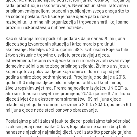
rada, prostitucije i iskorištavanja. Nevinost uništenu ratovima i
prisilnom emigracijom, praćenih gubljenjem svega onoga što to
za sobom povlači. Na tisuće je naše djece palo u ruke
razbojnika, kriminalnih organizacija i trgovaca smrti, koji samo
proždiru i iskorištavaju njihove potrebe.
Kao ilustracija može poslužiti podatak da je danas 75 milijuna
djece zbog izvanrednih situacija i kriza moralo prekinuti
školovanje. Nadalje, u 2015. godini, 68% svih osoba koje su bile
žrtve seksualne trgovine u svijetu predstavljaju djeca.
Istovremeno, trećina sve djece koja su morala živjeti izvan svoje
domovine učinila su to zbog prisilnog seljenja. Živimo u svijetu u
kojem gotovo polovica djece koja umiru u dobi nižoj od pet
godina umire zbog pothranjenosti. Procjenjuje se da je u 2016.
godini 150 milijuna djece bilo prisiljeno raditi, od kojih mnogi
žive u ropskim uvjetima. Prema najnovijem izvješću UNICEF-a,
ako se situacija u svijetu ne promijeni, 2030. godine 167 milijuna
djece živjet će u ekstremnom siromaštvu, 69 milijuna djece
mlađe od pet godina umrijet će između 2016. i 2030. godine, a 60
milijuna djece neće steći osnovno obrazovanje.
Poslušajmo plač i žalosni jauk te djece; poslušajmo također plač
i žalosni jecaj naše majke Crkve, koja plače ne samo zbog boli
nanesene njezinoj najmlađoj djeci, već i zato što poznaje grijehe