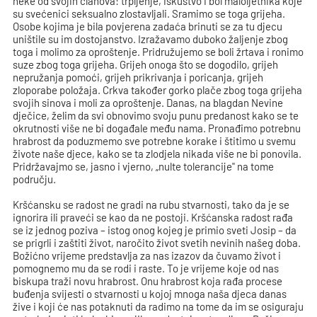
neke od svojih članova: trpljenje, iskustvo i bol maloljetnika koje
su svećenici seksualno zlostavljali. Sramimo se toga grijeha.
Osobe kojima je bila povjerena zadaća brinuti se za tu djecu
uništile su im dostojanstvo. Izražavamo duboko žaljenje zbog
toga i molimo za oproštenje. Pridružujemo se boli žrtava i ronimo
suze zbog toga grijeha. Grijeh onoga što se dogodilo, grijeh
nepružanja pomoći, grijeh prikrivanja i poricanja, grijeh
zloporabe položaja. Crkva također gorko plače zbog toga grijeha
svojih sinova i moli za oproštenje. Danas, na blagdan Nevine
dječice, želim da svi obnovimo svoju punu predanost kako se te
okrutnosti više ne bi događale među nama. Pronađimo potrebnu
hrabrost da poduzmemo sve potrebne korake i štitimo u svemu
živote naše djece, kako se ta zlodjela nikada više ne bi ponovila.
Pridržavajmo se, jasno i vjerno, „nulte tolerancije" na tome
području.
Kršćansku se radost ne gradi na rubu stvarnosti, tako da je se
ignorira ili praveći se kao da ne postoji. Kršćanska radost rađa
se iz jednog poziva – istog onog kojeg je primio sveti Josip – da
se prigrli i zaštiti život, naročito život svetih nevinih našeg doba.
Božićno vrijeme predstavlja za nas izazov da čuvamo život i
pomognemo mu da se rodi i raste. To je vrijeme koje od nas
biskupa traži novu hrabrost. Onu hrabrost koja rađa procese
buđenja svijesti o stvarnosti u kojoj mnoga naša djeca danas
žive i koji će nas potaknuti da radimo na tome da im se osiguraju