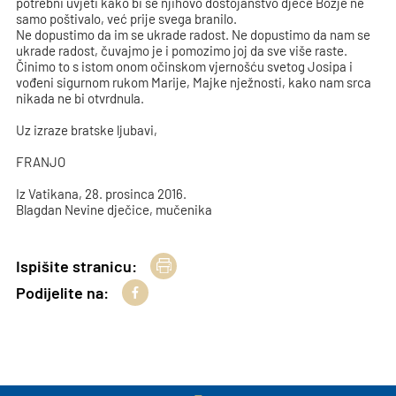
potrebni uvjeti kako bi se njihovo dostojanstvo djece Božje ne
samo poštivalo, već prije svega branilo.
Ne dopustimo da im se ukrade radost. Ne dopustimo da nam se
ukrade radost, čuvajmo je i pomozimo joj da sve više raste.
Činimo to s istom onom očinskom vjernošću svetog Josipa i
vođeni sigurnom rukom Marije, Majke nježnosti, kako nam srca
nikada ne bi otvrdnula.
Uz izraze bratske ljubavi,
FRANJO
Iz Vatikana, 28. prosinca 2016.
Blagdan Nevine dječice, mučenika
Ispišite stranicu:
Podijelite na: