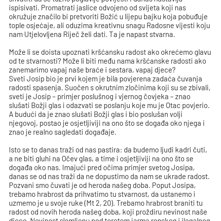
ispisivati. Promatrati jaslice odvojeno od svijeta koji nas
okružuje značilo bi pretvoriti Božić u lijepu bajku koja pobuđuje
tople osjećaje, ali oduzima kreativnu snagu Radosne vijesti koju
nam Utjelovljena Riječ želi dati. Ta je napast stvarna.
Može li se doista upoznati kršćansku radost ako okrećemo glavu
od te stvarnosti? Može li biti među nama kršćanske radosti ako
zanemarimo vapaj naše braće i sestara, vapaj djece?
Sveti Josip bio je prvi kojem je bila povjerena zadaća čuvanja
radosti spasenja. Suočen s okrutnim zločinima koji su se zbivali,
sveti je Josip – primjer poslušnog i vjernog čovjeka – znao
slušati Božji glas i odazvati se poslanju koje mu je Otac povjerio.
A budući da je znao slušati Božji glas i bio poslušan volji
njegovoj, postao je osjetljiviji na ono što se događa oko njega i
znao je realno sagledati događaje.
Isto se to danas traži od nas pastira: da budemo ljudi kadri čuti,
a ne biti gluhi na Očev glas, a time i osjetljiviji na ono što se
događa oko nas. Imajući pred očima primjer svetog Josipa,
danas se od nas traži da ne dopustimo da nam se ukrade radost.
Pozvani smo čuvati je od heroda našeg doba. Poput Josipa,
trebamo hrabrost da prihvatimo tu stvarnost, da ustanemo i
uzmemo je u svoje ruke (Mt 2, 20). Trebamo hrabrost braniti tu
radost od novih heroda našeg doba, koji proždiru nevinost naše
djece. Nevinost slomljenu pod teretom jarma ropskog i ilegalnog