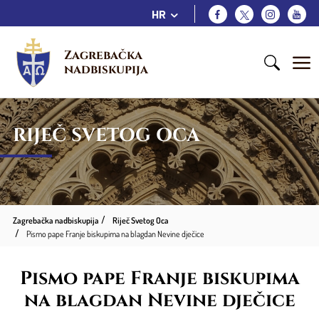
HR
Zagrebačka 
nadbiskupija
RIJEČ SVETOG OCA
Zagrebačka nadbiskupija
Riječ Svetog Oca
Pismo pape Franje biskupima na blagdan Nevine dječice
Pismo pape Franje biskupima
na blagdan Nevine dječice