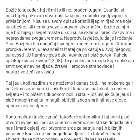
Božić je također, htjeli mi to ili ne, praćen tugom. Evanđelisti
nisu htjeli prikrivati stvarnost kako bi je učinili uvjerljivijom ili
privlačnijom. Nisu se u svom opisu koristili lijepim riječima koje
su utješne, ali nemaju veze s pravom stvarnošću. Božić za njih
nije bio bijeg u svijet mašte u koji su se sklanjali pred izazovima i
nepravdama svoga vremena. Naprotiv, izvješćuju da je i rođenje
Sina Božjega bio događaj ispunjen tragedijom i tugom. Citirajući
proroka Jeremiju, evanđelist Matej ga prikazuje u svoj njegovoj
surovosti: „U Rami se glas čuje, kuknjava i plač gorak: Rahela
oplakuje sinove svoje" (2, 18). To je bolni jauk majki koje oplakuju
smrt svoje nevine djece, žrtava Herodove strahovlade i
neutažive žeđi za vlašću.
Taj jauk koji razdire srce možemo i danas čuti, i ne možemo ga i
ne želimo zanemariti ili ušutkati. Danas se, nažalost, u našem
svijetu – i to pišem s dubokom boli u srcu – još uvijek čuje jauk i
plač mnogih majka, mnogih obitelji, zbog smrti njihove djece,
njihove nevine djece.
Kontemplirati jaslice znači također kontemplirati taj bolni plač,
otvoriti svoje uši i oči da čujemo i vidimo ono što se događa oko
nas i imati osjetljivo i otvoreno srce za patnju naših bližnjih,
posebice kad su njome pogođena djeca. To također znači
shvatiti da se tužno poglavlje povijesti i danas nastavlja