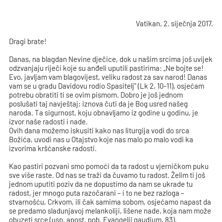
Vatikan, 2. siječnja 2017.
Dragi brate!
Danas, na blagdan Nevine dječice, dok u našim srcima još uvijek
odzvanjaju riječi koje su anđeli uputili pastirima: „Ne bojte se!
Evo, javljam vam blagovijest, veliku radost za sav narod! Danas
vam se u gradu Davidovu rodio Spasitelj" (Lk 2, 10-11), osjećam
potrebu obratiti ti se ovim pismom. Dobro je još jednom
poslušati taj navještaj; iznova čuti da je Bog usred našeg
naroda. Ta sigurnost, koju obnavljamo iz godine u godinu, je
izvor naše radosti i nade.
Ovih dana možemo iskusiti kako nas liturgija vodi do srca
Božića, uvodi nas u Otajstvo koje nas malo po malo vodi ka
izvorima kršćanske radosti.
Kao pastiri pozvani smo pomoći da ta radost u vjerničkom puku
sve više raste. Od nas se traži da čuvamo tu radost. Želim ti još
jednom uputiti poziv da ne dopustimo da nam se ukrade tu
radost, jer mnogo puta razočarani – i to ne bez razloga –
stvarnošću, Crkvom, ili čak samima sobom, osjećamo napast da
se predamo sladunjavoj melankoliji, lišene nade, koja nam može
obuzeti srce (usp. apost. pob. Evangelii gaudium, 83).