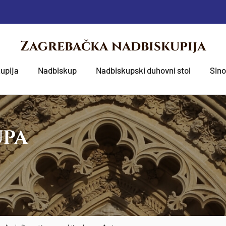
Zagrebačka nadbiskupija
upija
Nadbiskup
Nadbiskupski duhovni stol
Sin
UPA