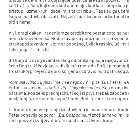
koji traži račun, koji sudi, koji opominje, koji kara, nego kao 
pristupi, uzme kruh i dade im, a tako i ribu«. Tada su ga učen
Isus se nastavlja darivati. Najveći znak Isusove prisutnosti 
biti s nama.
A vi, dragi đakoni, ređenjem za prezbitere postat ćete na nek
nema bez svećenika. Budite uvijek u poniznosti srca svjesni 
strahopoštovanjem, vjerno i pobožno. Uvijek raspirujući milo
ruku (usp. 2 Tim 1, 6).
6. Drugi dio ovog evanđeoskog odlomka opisuje razgovor izme
kako Bog traži čovjeka, zadivljujuću metodu Božje pedagogije.
trostrukoj provjeri, da bi u korijenu ozdravio od trostrukog z
»Šimune Ivanov, ljubiš li me više nego ovi?«,
pita Isus Petra.
»Da
Petar. Isus mu na to kaže:
»Pasi jaganjce moje«.
Kao da mu Isus
ostalima, koji želiš prednjačiti, ti koji si prvi, trebaš započe
posljednjih, neznatnih, napuštenih. Budi razborit i ne uspor
U drugom Isusovu pitanju izostavljena je usporedba s drugim
Petar ponavlja odgovor:
„Da, Gospodine, ti znaš da te volim“.
I
reći: posveti svoj život braći i sestrama, živi za druge.