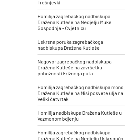
Trešnjevki
Homilija zagrebačkog nadbiskupa
Dražena Kutleše na Nedjelju Muke
Gospodnje - Cvjetnicu
Uskrsna poruka zagrebačkoga
nadbiskupa Dražena Kutleše
​Nagovor zagrebačkog nadbiskupa
Dražena Kutleše na završetku
pobožnosti križnoga puta
Homilija zagrebačkog nadbiskupa mons.
Dražena Kutleše na Misi posvete ulja na
Veliki četvrtak
Homilija nadbiskupa Dražena Kutleše u
Vazmenom bdjenju
Homilija zagrebačkog nadbiskupa
Dražena Kutleše na Nedjelju Uskrsnuća