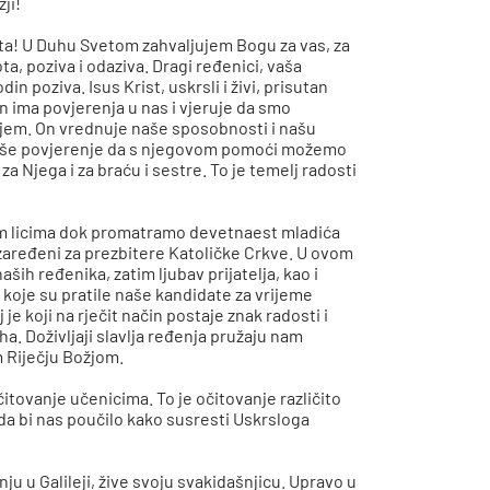
žji!
sta! U Duhu Svetom zahvaljujem Bogu za vas, za
ta, poziva i odaziva. Dragi ređenici, vaša
poziva. Isus Krist, uskrsli i živi, prisutan
n ima povjerenja u nas i vjeruje da smo
njem. On vrednuje naše sposobnosti i našu
 naše povjerenje da s njegovom pomoći možemo
za Njega i za braću i sestre. To je temelj radosti
ašim licima dok promatramo devetnaest mladića
 zaređeni za prezbitere Katoličke Crkve. U ovom
aših ređenika, zatim ljubav prijatelja, kao i
 koje su pratile naše kandidate za vrijeme
je koji na rječit način postaje znak radosti i
ha. Doživljaji slavlja ređenja pružaju nam
 Riječju Božjom.
tovanje učenicima. To je očitovanje različito
da bi nas poučilo kako susresti Uskrsloga
u u Galileji, žive svoju svakidašnjicu. Upravo u