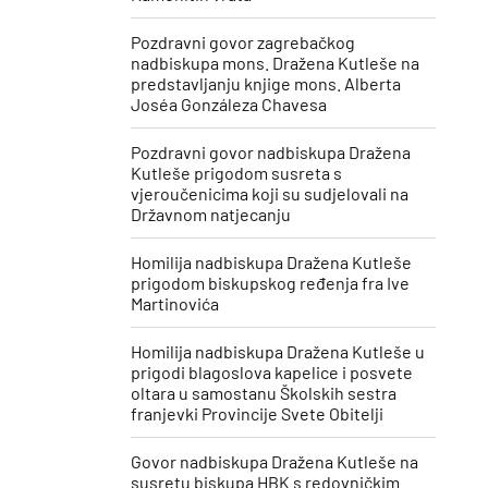
Pozdravni govor zagrebačkog
nadbiskupa mons. Dražena Kutleše na
predstavljanju knjige mons. Alberta
Joséa Gonzáleza Chavesa
Pozdravni govor nadbiskupa Dražena
Kutleše prigodom susreta s
vjeroučenicima koji su sudjelovali na
Državnom natjecanju
Homilija nadbiskupa Dražena Kutleše
prigodom biskupskog ređenja fra Ive
Martinovića
Homilija nadbiskupa Dražena Kutleše u
prigodi blagoslova kapelice i posvete
oltara u samostanu Školskih sestra
franjevki Provincije Svete Obitelji
Govor nadbiskupa Dražena Kutleše na
susretu biskupa HBK s redovničkim