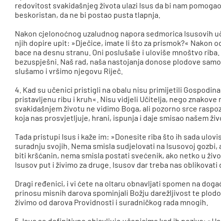
redovitost svakidašnjeg života ulazi Isus da bi nam pomogao i
beskoristan, da ne bi postao pusta tlapnja.
Nakon cjelonoćnog uzaludnog napora sedmorica Isusovih uče
njih dopire upit: »Dječice, imate li što za prismok?« Nako
bace na desnu stranu. Oni poslušaše i uloviše mnoštvo riba. 
bezuspješni. Naš rad, naša nastojanja donose plodove samo
slušamo i vršimo njegovu Riječ.
4. Kad su učenici pristigli na obalu nisu primijetili Gospodina
pristavljenu ribu i kruh«. Nisu vidjeli Učitelja, nego znakove 
svakidašnjem životu ne vidimo Boga, ali pozorno srce raspo
koja nas prosvjetljuje, hrani, ispunja i daje smisao našem živ
Tada pristupi Isus i kaže im: »Donesite riba što ih sada uloviste
suradnju svojih. Nema smisla sudjelovati na Isusovoj gozbi,
biti kršćanin, nema smisla postati svećenik, ako netko u živ
Isusov put i živimo za druge. Isusov dar treba nas oblikovati
Dragi ređenici, i vi ćete na oltaru obnavljati spomen na dog
prinosu misnih darova spominjali Božju darežljivost te plodov
živimo od darova Providnosti i suradničkog rada mnogih.
5. Isus se definitivno objavljuje učenicima kad ih poziva: »H