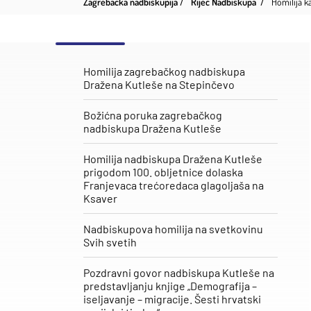
Zagrebačka nadbiskupija
Riječ Nadbiskupa
Homilija k
Homilija zagrebačkog nadbiskupa
Dražena Kutleše na Stepinčevo
Božićna poruka zagrebačkog
nadbiskupa Dražena Kutleše
Homilija nadbiskupa Dražena Kutleše
prigodom 100. obljetnice dolaska
Franjevaca trećoredaca glagoljaša na
Ksaver
Nadbiskupova homilija na svetkovinu
Svih svetih
Pozdravni govor nadbiskupa Kutleše na
predstavljanju knjige „Demografija –
iseljavanje – migracije. Šesti hrvatski