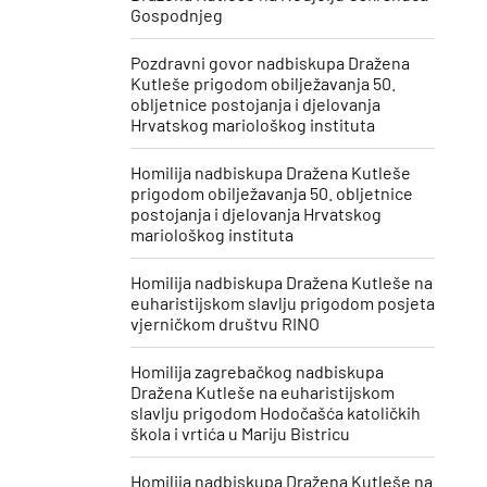
Gospodnjeg
Pozdravni govor nadbiskupa Dražena
Kutleše prigodom obilježavanja 50.
obljetnice postojanja i djelovanja
Hrvatskog mariološkog instituta
Homilija nadbiskupa Dražena Kutleše
prigodom obilježavanja 50. obljetnice
postojanja i djelovanja Hrvatskog
mariološkog instituta
Homilija nadbiskupa Dražena Kutleše na
euharistijskom slavlju prigodom posjeta
vjerničkom društvu RINO
Homilija zagrebačkog nadbiskupa
Dražena Kutleše na euharistijskom
slavlju prigodom Hodočašća katoličkih
škola i vrtića u Mariju Bistricu
Homilija nadbiskupa Dražena Kutleše na