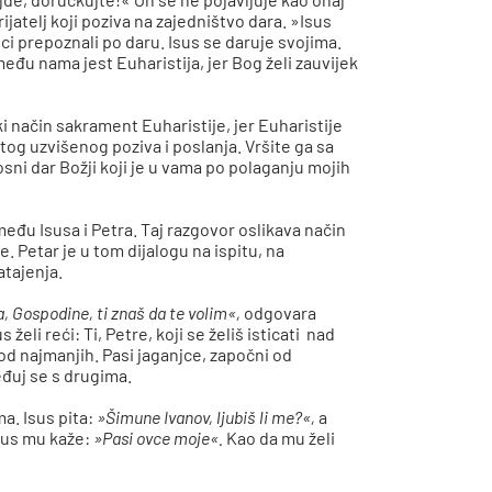
prijatelj koji poziva na zajedništvo dara. »Isus
ici prepoznali po daru. Isus se daruje svojima.
među nama jest Euharistija, jer Bog želi zauvijek
i način sakrament Euharistije, jer Euharistije
tog uzvišenog poziva i poslanja. Vršite ga sa
sni dar Božji koji je u vama po polaganju mojih
đu Isusa i Petra. Taj razgovor oslikava način
 Petar je u tom dijalogu na ispitu, na
atajenja.
, Gospodine, ti znaš da te volim«,
odgovara
 želi reći: Ti, Petre, koji se želiš isticati nad
ti od najmanjih. Pasi jaganjce, započni od
eđuj se s drugima.
a. Isus pita:
»Šimune Ivanov, ljubiš li me?«,
a
sus mu kaže:
»Pasi ovce moje«.
Kao da mu želi