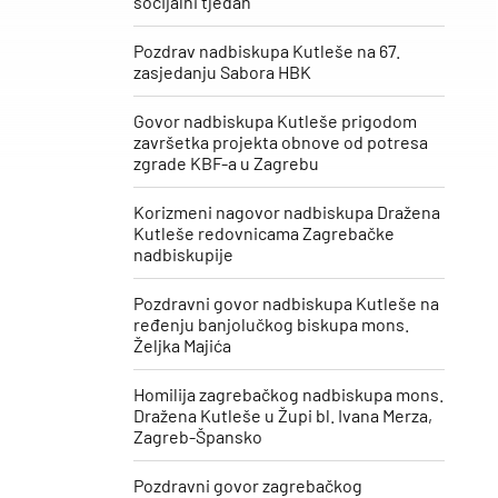
socijalni tjedan“
Pozdrav nadbiskupa Kutleše na 67.
zasjedanju Sabora HBK
Govor nadbiskupa Kutleše prigodom
završetka projekta obnove od potresa
zgrade KBF-a u Zagrebu
Korizmeni nagovor nadbiskupa Dražena
Kutleše redovnicama Zagrebačke
nadbiskupije
Pozdravni govor nadbiskupa Kutleše na
ređenju banjolučkog biskupa mons.
Željka Majića
Homilija zagrebačkog nadbiskupa mons.
Dražena Kutleše u Župi bl. Ivana Merza,
Zagreb-Špansko
Pozdravni govor zagrebačkog