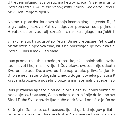
U trećem pitanju Isus preuzima Petrov izričaj. Više ne pita lju
Petrovu razinu:
»Šimune Ivanov, voliš li me?«
Kao da želi reći Pe
priključiti mojem djelu?
Naime, u prva dva Isusova pitanja imamo glagol
agapáo
. Rije
tog visokog izazova. Petrovi odgovori povezani su s pojmo
Hrvatski su prevoditelji označili tu razliku s glagolima
ljubiti
7. Iako je Isus tri puta pitao Petra, On ne prebacuje Petru zata
obrazloženje njegova čina. Isus ne poistovjećuje čovjeka s p
Petre, ljubiš li me? - i to sada.
Isus promatra dubinu našega srca, koje želi osloboditi, ozdrav
jedini svet i koji nas prvi ljubi. Čovjekova svetost nije odsu
Svetost se postiže, u svetosti se napreduje, prihvaćanjem Kri
Ono se neprestano događa između Boga i čovjeka po Isusu K
kršćanski pozivi, a posebno poziv u ministerijalno svećeništ
Isus je izabrao apostole od kojih proizlaze svi oblici službe r
poslanje:
biti s Isusom
. Samo nakon toga ih šalje da idu po sv
Sina i Duha Svetoga, da ljude uče obdržavati ono što je On o
8. Dragi ređenici, to
biti s Isusom
, ljubiti ga, biti njegov prijat
prije povjeravanja crkvene službe. Ne smije se to poistovjet