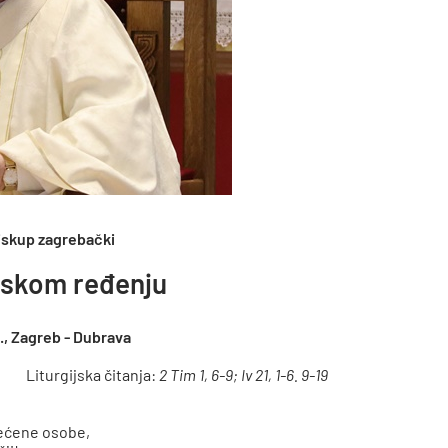
iskup zagrebački
rskom ređenju
., Zagreb - Dubrava
Liturgijska čitanja:
2 Tim 1, 6-9; Iv 21, 1-6. 9-19
većene osobe,