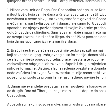
ljubljena braćo i sestre u Kristu, dragi ređenici, izabranici Bo
1. Milost vam i mir od Boga, Oca Gospodina našega Isusa Kri
milost Božju koja vam je dana u Kristu Isusu, za dar vaših živo
nazočnost u ovom slavlju sa svom jasnoćom govori da Gospodin 
među nama, nastavlja pozivati i danas. I ne samo to. Gospodi
sposobni na njegov poziv odgovoriti svojim životnim preda
odlučnost da ga slijedimo. Sam Isus nam daje snagu i jača
od svoga života učiniti nešto lijepo, da naš život postane dar 
koja danas spontano izvire iz naših srdaca.
2. Braćo i sestre, osjećaje radosti nije teško zapaziti na n
koji će, nakon dugog i zahtjevnog puta formacije, danas biti
se slavlju miješa ponos roditelja, braće i sestara te rodbine n
zadovoljstvo odgojnih, obrazovnih, župnih i drugih zajednica
njihove formacije. Uistinu, slavlje ređenja prezbitera događaj 
nade za Crkvu i za svijet. Sve to, međutim, nije samo sebi svr
posebnu prigodu za promišljanje rasvijetljeno naviještenom
3. Današnje evanđelje predstavlja nam posljednje Isusovo oči
od drugih. Ono od Tiberijadskoga mora danas dopire do nas 
Gospodina.
Apostoli su nakon Isusove muke, smrti i uskrsnuća na ribarenj