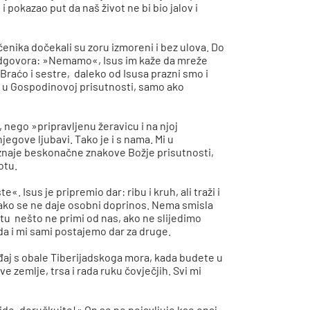
 pokazao put da naš život ne bi bio jalov i
nika dočekali su zoru izmoreni i bez ulova. Do
n odgovora: »Nemamo«, Isus im kaže da mreže
Braćo i sestre, daleko od Isusa prazni smo i
 u Gospodinovoj prisutnosti, samo ako
, nego »pripravljenu žeravicu i na njoj
njegove ljubavi. Tako je i s nama. Mi u
znaje beskonačne znakove Božje prisutnosti,
otu.
«. Isus je pripremio dar: ribu i kruh, ali traži i
 ako se ne daje osobni doprinos. Nema smisla
otu nešto ne primi od nas, ako ne slijedimo
 da i mi sami postajemo dar za druge.
ađaj s obale Tiberijadskoga mora, kada budete u
e zemlje, trsa i rada ruku čovječjih. Svi mi
ajde, doručkujte!« On se ne pojavljuje kao onaj