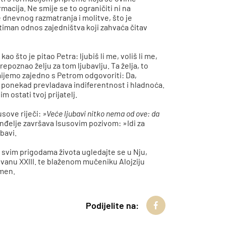
rmacija. Ne smije se to ograničiti ni na
 dnevnog razmatranja i molitve, što je
timan odnos zajedništva koji zahvaća čitav
 kao što je pitao Petra: ljubiš li me, voliš li me,
repoznao želju za tom ljubavlju. Ta želja, to
smijemo zajedno s Petrom odgovoriti: Da,
iako ponekad prevladava indiferentnost i hladnoća.
m ostati tvoj prijatelj.
usove riječi:
»Veće ljubavi nitko nema od ove: da
vanđelje završava Isusovim pozivom: »Idi za
bavi.
 svim prigodama života ugledajte se u Nju,
vanu XXIII. te blaženom mučeniku Alojziju
Amen.
Podijelite na: