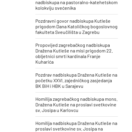
nadbiskupa na pastoralno-katehetskom
kolokviju svećenika
Pozdravni govor nadbiskupa Kutleše
prigodom Dana Katoličkog bogoslovnog
fakulteta Sveučilišta u Zagrebu
Propovijed zagrebačkog nadbiskupa
Dražena Kutleše na misi prigodom 22.
obljetnici smrti kardinala Franje
Kuharića
​Pozdrav nadbiskupa Dražena Kutleše na
početku XXVI. zajedničkog zasjedanja
BK BiH i HBK u Sarajevu
Homilija zagrebačkog nadbiskupa mons.
Dražena Kutleše na proslavi svetkovine
sv. Josipa u Karlovcu
Homilija nadbiskupa Dražena Kutleše na
proslavi svetkovine sv. Josipa ​na