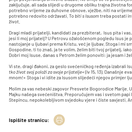
zaključuje, ali sada slijedi u drugome obliku trajna životna fo
potrebno vrijeme za duhovne obnove, vježbe, niti na vrijeme
potrebno redovito održavati. To
biti s Isusom
treba postati in
život.
Dragi mladi prijatelji, kandidati za prezbiterat, Isus pita i vas,
jesi li moj prijatelj? U Petrovu ožalošćenom pogledu Isus je p
nastojanje u ljubavi prema Kristu, već je ljubav. Stoga i mi 
Gospodine, ti to znaš, ja te volim, želim biti tvoj prijatelj, 
Dobri moj Isuse, danas s Petrom želim ponoviti: ja jesam i želi
Vi ste, dragi đakoni, za geslo svećeničkog ređenja izabrali Is
tko život svoj položi za svoje prijatelje«
(Iv 15, 13). Današnje e
mnom!« Stoga i vi idite za Isusom slijedeći njegov primjer lju
Molim za vas nebeski zagovor Presvete Bogorodice Marije. U
Majku našega svećeništva. Preporučujem vas i svetom papi I
Stepincu, nepokolebljivom svjedoku vjere i čiste savjesti. 
Ispišite stranicu: