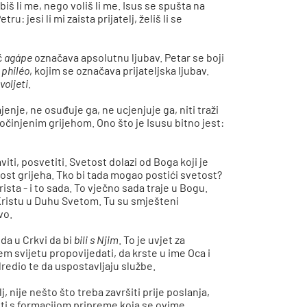
biš li me, nego voliš li me. Isus se spušta na
tru: jesi li mi zaista prijatelj, želiš li se
č
agápe
označava apsolutnu ljubav. Petar se boji
m
philéo
, kojim se označava prijateljska ljubav.
i
voljeti
.
jenje, ne osuđuje ga, ne ucjenjuje ga, niti traži
očinjenim grijehom. Ono što je Isusu bitno jest:
iti, posvetiti. Svetost dolazi od Boga koji je
tnost grijeha. Tko bi tada mogao postići svetost?
sta - i to sada. To vječno sada traje u Bogu.
ristu u Duhu Svetom. Tu su smješteni
vo.
eda u Crkvi da bi
bili s Njim
. To je uvjet za
em svijetu propovijedati, da krste u ime Oca i
dredio te da uspostavljaju službe.
elj, nije nešto što treba završiti prije poslanja,
iti s formacijom pripreme koja se ovime