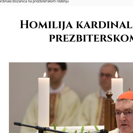
ardinala Bozanića na prezbiterskom ređenju
Homilija kardinal
prezbitersko