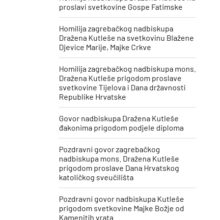
proslavi svetkovine Gospe Fatimske
Homilija zagrebačkog nadbiskupa
Dražena Kutleše na svetkovinu Blažene
Djevice Marije, Majke Crkve
Homilija zagrebačkog nadbiskupa mons.
Dražena Kutleše prigodom proslave
svetkovine Tijelova i Dana državnosti
Republike Hrvatske
Govor nadbiskupa Dražena Kutleše
đakonima prigodom podjele diploma
Pozdravni govor zagrebačkog
nadbiskupa mons. Dražena Kutleše
prigodom proslave Dana Hrvatskog
katoličkog sveučilišta
Pozdravni govor nadbiskupa Kutleše
prigodom svetkovine Majke Božje od
Kamenitih vrata