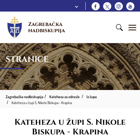
Zagrebačka 
nadbiskupija
STRANICE
Zagrebačka nadbiskupija
Kateheza za odrasle
Iz župa
Kateheza u župi S. Nikole Biskupa - Krapina
Kateheza u župi S. Nikole
Biskupa - Krapina