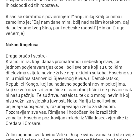
ih oslobodi od tih ropstava.
A sad se obratimo s povjerenjem Mariji, miloj Kraljici neba i
zamolimo je: "Daj nam dane mira, bdij nad našim korakom, daj
da ugledamo tvog Sina, puni nebeske radosti" (Himan Druge
večernje).
Nakon Angelusa
Draga braćo i sestre,
Kraljici mira, koju danas promatramo u nebeskoj slavi, još
jednom povjeravam tjeskobe i boli sve one koji su u tolikim
dijelovima svijeta nevine žrtve neprekidnih sukoba. Posebno su
mi u mislima stanovnici Sjevernog Kivua, u Demokratskoj
Republici Kongo, koji su nedavno pogođeni novim pokoljima,
koji se već duže vrijeme čine u sramotnoj tišini i ne privlače čak
ni našu pažnju. Te su žrtve, nažalost, tek dio mnogi nevinih koji
nisu važni za svjetsku javnost. Neka Marija izmoli svima
osjećaje suosjećanja, razumijevanja i želju za skladom.
Pozdravljam sve vas, Rimljane i hodočasnike iz različitih
zemalja! Posebno pozdravljam mlade iz Villadosea, vjernike iz
Credara i Crosare.
Želim ugodnu svetkovinu Velike Gospe svima vama koji ste ovdje
prisutni i onima koji su u različitim odmaralištima, kao i onima