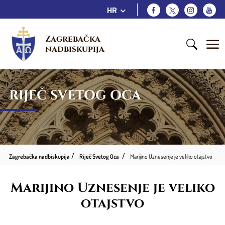
HR
Zagrebačka 
nadbiskupija
RIJEČ SVETOG OCA
Zagrebačka nadbiskupija
Riječ Svetog Oca
Marijino Uznesenje je veliko otajstvo
Marijino Uznesenje je veliko
otajstvo