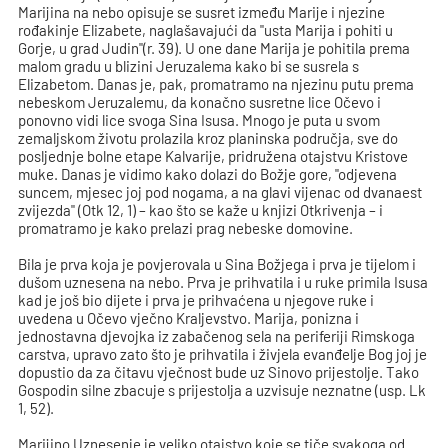
Marijina na nebo opisuje se susret između Marije i njezine
rođakinje Elizabete, naglašavajući da "usta Marija i pohiti u
Gorje, u grad Judin"(r. 39). U one dane Marija je pohitila prema
malom gradu u blizini Jeruzalema kako bi se susrela s
Elizabetom. Danas je, pak, promatramo na njezinu putu prema
nebeskom Jeruzalemu, da konačno susretne lice Očevo i
ponovno vidi lice svoga Sina Isusa. Mnogo je puta u svom
zemaljskom životu prolazila kroz planinska područja, sve do
posljednje bolne etape Kalvarije, pridružena otajstvu Kristove
muke. Danas je vidimo kako dolazi do Božje gore, "odjevena
suncem, mjesec joj pod nogama, a na glavi vijenac od dvanaest
zvijezda" (Otk 12, 1) – kao što se kaže u knjizi Otkrivenja – i
promatramo je kako prelazi prag nebeske domovine.
Bila je prva koja je povjerovala u Sina Božjega i prva je tijelom i
dušom uznesena na nebo. Prva je prihvatila i u ruke primila Isusa
kad je još bio dijete i prva je prihvaćena u njegove ruke i
uvedena u Očevo vječno Kraljevstvo. Marija, ponizna i
jednostavna djevojka iz zabačenog sela na periferiji Rimskoga
carstva, upravo zato što je prihvatila i živjela evanđelje Bog joj je
dopustio da za čitavu vječnost bude uz Sinovo prijestolje. Tako
Gospodin silne zbacuje s prijestolja a uzvisuje neznatne (usp. Lk
1, 52).
Marijino Uznesenje je veliko otajstvo koje se tiče svakoga od