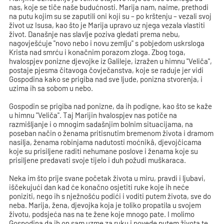
nas, koje se tiče naše budućnosti. Marija nam, naime, prethodi
na putu kojim su se zaputili oni koji su – po krštenju – vezali svoj
život uz Isusa, kao što je Marija upravo uz njega vezala vlastiti
život. Današnje nas slavlje poziva gledati prema nebu,
nagovješćuje "novo nebo i novu zemlju" s pobjedom uskrsloga
Krista nad smrću i konačnim porazom zloga. Zbog toga,
hvalospjev ponizne djevojke iz Galileje, izražen u himnu "Veliča",
postaje pjesma čitavoga čovječanstva, koje se raduje jer vidi
Gospodina kako se prigiba nad sve ljude, ponizna stvorenja, i
uzima ih sa sobom u nebo.
Gospodin se prigiba nad ponizne, da ih podigne, kao što se kaže
u himnu "Veliča". Taj Marijin hvalospjev nas potiče na
razmišljanje i o mnogim sadašnjim bolnim situacijama, na
poseban način o ženama pritisnutim bremenom života i dramom
nasilja, ženama robinjama nadutosti moćnikâ, djevojčicama
koje su prisiljene raditi nehumane poslove i ženama koje su
prisiljene predavati svoje tijelo i duh požudi muškaraca.
Neka im što prije svane početak života u miru, pravdi i ljubavi,
iščekujući dan kad će konačno osjetiti ruke koje ih neće
poniziti, nego ih s nježnošću podići i voditi putem života, sve do
neba. Marija, žena, djevojka koja je toliko propatila u svojem
životu, podsjeća nas na te žene koje mnogo pate. I molimo
Gospodina da ih on sam uzme za ruku i povede putem života te