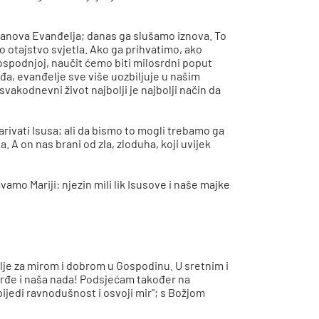
vanova Evanđelja; danas ga slušamo iznova. To
o otajstvo svjetla. Ako ga prihvatimo, ako
ospodnjoj, naučit ćemo biti milosrdni poput
đa, evanđelje sve više uozbiljuje u našim
 svakodnevni život najbolji je najbolji način da
arivati Isusa; ali da bismo to mogli trebamo ga
. A on nas brani od zla, zloduha, koji uvijek
mo Mariji: njezin mili lik Isusove i naše majke
lje za mirom i dobrom u Gospodinu. U sretnim i
srđe i naša nada! Podsjećam također na
ijedi ravnodušnost i osvoji mir"; s Božjom