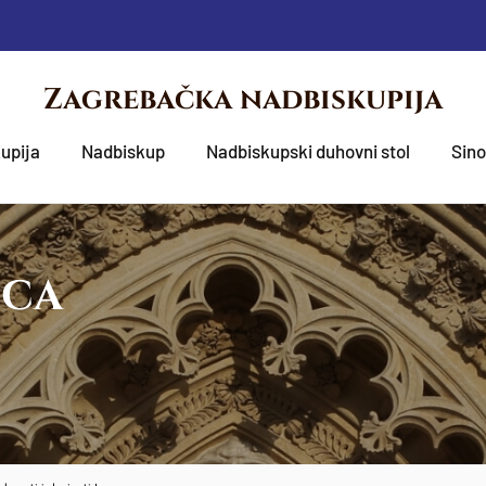
Zagrebačka nadbiskupija
upija
Nadbiskup
Nadbiskupski duhovni stol
Sin
OCA