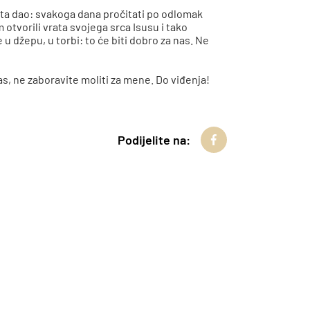
uta dao: svakoga dana pročitati po odlomak
otvorili vrata svojega srca Isusu i tako
u džepu, u torbi: to će biti dobro za nas. Ne
as, ne zaboravite moliti za mene. Do viđenja!
Podijelite na: