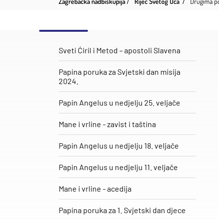
Zagrebačka nadbiskupija
Riječ Svetog Oca
Drugima pok
Sveti Ćiril i Metod – apostoli Slavena
Papina poruka za Svjetski dan misija
2024.
Papin Angelus u nedjelju 25. veljače
​Mane i vrline - zavist i taština
Papin Angelus u nedjelju 18. veljače
Papin Angelus u nedjelju 11. veljače
Mane i vrline - acedija
Papina poruka za 1. Svjetski dan djece