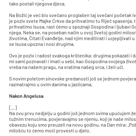
tako postali njegova djeca.
Na Božić je već bio svečano proglašen taj svečani početak I
je poziv svete Majke Crkve da prihvatimo tu Riječ spasenja, t
prihvatimo Isusa, rast ćemo u spoznaji Gospodina i ljubavi G
njega. Neka se, na poseban način u ovoj Svetoj godini milosr
životima. Čitati Evanđelje, nad njim meditirati i ucjepljivati u
se Isusa upozna i nosi drugima.
Ovo je poziv i radost svakoga krštenika: drugima pokazati i d
mi sami poznavati i imati u sebi, kao Gospodina svojega života
vreba na našem pragu, na vratima našeg srca, i želi ući.
S novim poletom sinovske predanosti još se jednom povjerava
razmatrajmo u ovim danima u jaslicama.
Nakon Angelusa
[…]
Na ovu prvu nedjelju u godini još jednom svima upućujem že
tužnim trenucima, povjeravajmo se njemu, koji je naše milo
obavezu koju smo preuzeli na novu godinu, na Dan mira: „Pob
milošću to ćemo moći provesti u djelo.