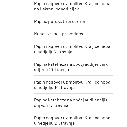
Papin nagovor uz molitvu Kraljice neba
na Uskrsni ponedjeljak
Papina poruka Urbi et orbi
Mane i vrline - pravednost
Papin nagovor uz molitvu Kraljice neba
u nedjelju 7. travnja
Papina kateheza na općoj audijenciji u
srijedu 10. travnja
Papin nagovor uz molitvu Kraljice neba
u nedjelju 14. travnja
Papina kateheza na općoj audijenciji u
srijedu 17. travnja
Papin nagovor uz molitvu Kraljice neba
u nedjelju 21. travnja