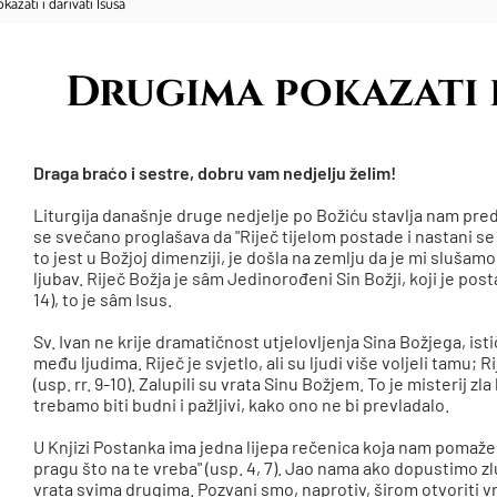
azati i darivati Isusa
Drugima pokazati i
Draga braćo i sestre, dobru vam nedjelju želim!
Liturgija današnje druge nedjelje po Božiću stavlja nam pred
se svečano proglašava da "Riječ tijelom postade i nastani se m
to jest u Božjoj dimenziji, je došla na zemlju da je mi sluša
ljubav. Riječ Božja je sâm Jedinorođeni Sin Božji, koji je posta
14), to je sâm Isus.
Sv. Ivan ne krije dramatičnost utjelovljenja Sina Božjega, ist
među ljudima. Riječ je svjetlo, ali su ljudi više voljeli tamu; Ri
(usp. rr. 9-10). Zalupili su vrata Sinu Božjem. To je misterij z
trebamo biti budni i pažljivi, kako ono ne bi prevladalo.
U Knjizi Postanka ima jedna lijepa rečenica koja nam pomaže to
pragu što na te vreba" (usp. 4, 7). Jao nama ako dopustimo zlu
vrata svima drugima. Pozvani smo, naprotiv, širom otvoriti vr