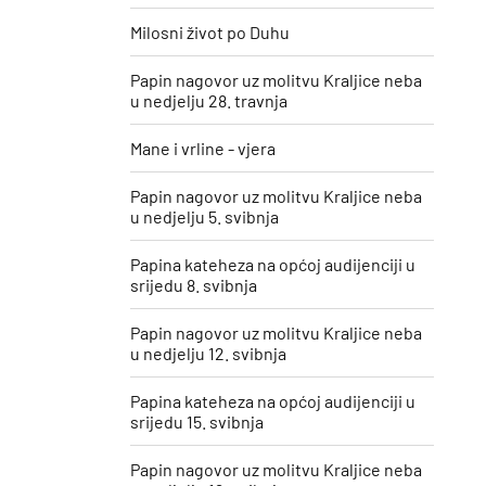
Milosni život po Duhu
Papin nagovor uz molitvu Kraljice neba
u nedjelju 28. travnja
Mane i vrline - vjera
Papin nagovor uz molitvu Kraljice neba
u nedjelju 5. svibnja
Papina kateheza na općoj audijenciji u
srijedu 8. svibnja
Papin nagovor uz molitvu Kraljice neba
u nedjelju 12. svibnja
Papina kateheza na općoj audijenciji u
srijedu 15. svibnja
Papin nagovor uz molitvu Kraljice neba