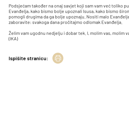
Podsjećam također na onaj savjet koji sam vam već toliko p
Evanđelja, kako bismo bolje upoznali Isusa, kako bismo širom 
pomogli drugima da ga bolje upoznaju. Nositi malo Evanđelje 
zaboravite: svakoga dana pročitajmo odlomak Evanđelja.
Želim vam ugodnu nedjelju i dobar tek. I, molim vas, molim v
(IKA)
Ispišite stranicu: