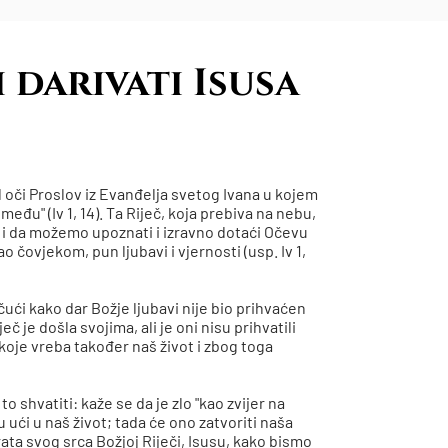
 darivati Isusa
 oči Proslov iz Evanđelja svetog Ivana u kojem
eđu" (Iv 1, 14). Ta Riječ, koja prebiva na nebu,
mo i da možemo upoznati i izravno dotaći Očevu
o čovjekom, pun ljubavi i vjernosti (usp. Iv 1,
ičući kako dar Božje ljubavi nije bio prihvaćen
ječ je došla svojima, ali je oni nisu prihvatili
la koje vreba također naš život i zbog toga
 shvatiti: kaže se da je zlo "kao zvijer na
 ući u naš život; tada će ono zatvoriti naša
ata svog srca Božjoj Riječi, Isusu, kako bismo