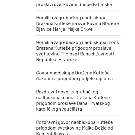
proslavi svetkovine Gospe Fatimske
Homilija zagrebačkog nadbiskupa
Dražena Kutleše na svetkovinu Blažene
Djevice Marije, Majke Crkve
Homilija zagrebačkog nadbiskupa mons.
Dražena Kutleše prigodom proslave
svetkovine Tijelova i Dana državnosti
Republike Hrvatske
Govor nadbiskupa Dražena Kutleše
đakonima prigodom podjele diploma
Pozdravni govor zagrebačkog
nadbiskupa mons. Dražena Kutleše
prigodom proslave Dana Hrvatskog
katoličkog sveučilišta
Pozdravni govor nadbiskupa Kutleše
prigodom svetkovine Majke Božje od
Kamenitih vrata