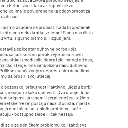
amo Petar, Ivan i Jakov, stupovi crkve.
 one kojima je povjerena neka odgovornost za
 svih nas!
 bili bismo osuđeni na propast. Kada bi opstanak
tala bi samo neko kratko vrijeme! Samo nas čisto
u vrtu, sigurno bismo bili izgubljeni.
edstavlja epicentar duhovne borbe koja
jeća, šaljući snažnu poruku vjernicima svih
ovna bitka između sila dobra i zla, mnogi od nas,
fizičko stanje; ona simbolizira našu duhovnu
e. Prilikom suočavanja s neprestanim napadima
u da proširi svoj utjecaj.
t o božanskoj prisutnosti i aktivnoj ulozi u borbi
ćni, nesigurni kako djelovati. Ovo stanje duha
ni brigama, stresom i iscrpljenošću, težimo
nternetske "veze" postaju naša utočišta, mjesta
gija nudi bijeg od realnih problema, naše
aćuju - postupno slabe ili čak nestaju.
adi se o zajedničkom problemu koji zahtijeva