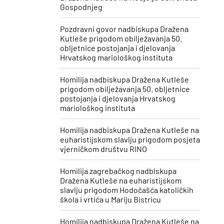
Gospodnjeg
Pozdravni govor nadbiskupa Dražena
Kutleše prigodom obilježavanja 50.
obljetnice postojanja i djelovanja
Hrvatskog mariološkog instituta
Homilija nadbiskupa Dražena Kutleše
prigodom obilježavanja 50. obljetnice
postojanja i djelovanja Hrvatskog
mariološkog instituta
Homilija nadbiskupa Dražena Kutleše na
euharistijskom slavlju prigodom posjeta
vjerničkom društvu RINO
Homilija zagrebačkog nadbiskupa
Dražena Kutleše na euharistijskom
slavlju prigodom Hodočašća katoličkih
škola i vrtića u Mariju Bistricu
Homilija nadbiskupa Dražena Kutleše na