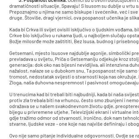
dramatičnosti situacije. Spavaju! S Isusom su dublje u vrtu s
Prepoznajmo u njima ne samo biskupe i svećenike, već i sve
druge. Štoviše, dragi vjernici, ova pospanost učenika je slika
Kada bi Crkva ili svijet ovisili isključivo o ljudskim vođama,
Crkve bio isključivo u rukama ljudi, u najboljem slučaju ops
Božje milosrđe može zaštititi. Bez Isusa, budnog i prisebnog 
Getsemani, mjesto Isusove najdublje agonije, simbolički pr
prevladava u svijetu. Priča o Getsemaniju odjekuje kroz stol
generacija: dok oko nas bijesni nevidljiva, ali intenzivna duh
nažalost, nalaze se u dubokom snu. Ta pospanost nije samo 
tromost, nedostatak svijesti o stvarnosti koja nas okružuj
Zloga, naša duhovna nespremnost i pasivnost omogućavaju m
U trenucima kad bi trebali biti najbudniji, kada bi naša svijes
protiv zla trebala biti na vrhuncu, često smo zbunjeni i nemo
odražava se u našem svakodnevnom životu gdje, preoptereće
bijegu u privremene utjehe. Televizijski ekrani i virtualne i
gdje tražimo odmor od stvarnosti. Ironično, dok nam tehnolo
stvarne, ljudske veze - one koje nas najviše definiraju i obog
Ovo nije samo pitanje individualne odgovornosti. Ovdje se r