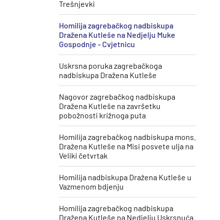
Trešnjevki
Homilija zagrebačkog nadbiskupa
Dražena Kutleše na Nedjelju Muke
Gospodnje - Cvjetnicu
Uskrsna poruka zagrebačkoga
nadbiskupa Dražena Kutleše
​Nagovor zagrebačkog nadbiskupa
Dražena Kutleše na završetku
pobožnosti križnoga puta
Homilija zagrebačkog nadbiskupa mons.
Dražena Kutleše na Misi posvete ulja na
Veliki četvrtak
Homilija nadbiskupa Dražena Kutleše u
Vazmenom bdjenju
Homilija zagrebačkog nadbiskupa
Dražena Kutleše na Nedjelju Uskrsnuća