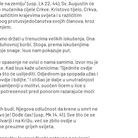
e na zemlju" (usp. Lk 22, 44). Sv. Augustin će
e mučenika cijele Crkve. Kristovo tijelo, Crkva,
ličitim krajevima svijeta i s različitim
 zbog protusvjedočanstva svojih članova, kroz
enjem.
o držati u trenucima velikih iskušenja. Ona
 duhovnoj borbi. Stoga, prema iskušenjima
voje snage. Isus nam pokazuje put.
e spasenje ne ovisi o nama samima. Izvor mu je
ke. Kad Isus kaže učenicima: "Sjednite ovdje
što će uslijediti. Odjednom ga spopada užas i
dje i bdijte." I otišao je dalje u unutrašnjost
amljeniji u molitvi, suočen licem u lice s
jnju potresenost pred ponorom razarajuće moći
a ih budi. Njegova odlučnost da krene u smrt ne
vo je! Dođe čas! (usp. Mk 14, 41). Sve što će se
ariji i na Križu, već se zbilo ovdje u
be preuzme grijeh svijeta.
renutku Isusova života potpuno nesvjesni