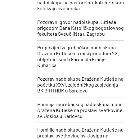
nadbiskupa na pastoralno-katehetskom
kolokviju svećenika
Pozdravni govor nadbiskupa Kutleše
prigodom Dana Katoličkog bogoslovnog
fakulteta Sveučilišta u Zagrebu
Propovijed zagrebačkog nadbiskupa
Dražena Kutleše na misi prigodom 22.
obljetnici smrti kardinala Franje
Kuharića
​Pozdrav nadbiskupa Dražena Kutleše na
početku XXVI. zajedničkog zasjedanja
BK BiH i HBK u Sarajevu
Homilija zagrebačkog nadbiskupa mons.
Dražena Kutleše na proslavi svetkovine
sv. Josipa u Karlovcu
Homilija nadbiskupa Dražena Kutleše na
proslavi svetkovine sv. Josipa ​na