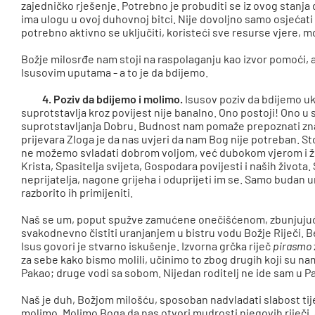
zajedničko rješenje. Potrebno je probuditi se iz ovog stanja
ima ulogu u ovoj duhovnoj bitci. Nije dovoljno samo osjećati 
potrebno aktivno se uključiti, koristeći sve resurse vjere, mo
Božje milosrđe nam stoji na raspolaganju kao izvor pomoći,
Isusovim uputama - a to je da bdijemo.
4. Poziv da bdijemo i molimo.
Isusov poziv da bdijemo ukl
suprotstavlja kroz povijest nije banalno. Ono postoji! Ono u
suprotstavljanja Dobru. Budnost nam pomaže prepoznati zn
prijevara Zloga je da nas uvjeri da nam Bog nije potreban. Sto
ne možemo svladati dobrom voljom, već dubokom vjerom i ži
Krista, Spasitelja svijeta, Gospodara povijesti i naših živo
neprijatelja, nagone grijeha i oduprijeti im se. Samo budan u
razborito ih primijeniti.
Naš se um, poput spužve zamućene onečišćenom, zbunjujuć
svakodnevno čistiti uranjanjem u bistru vodu Božje Riječi. 
Isus govori je stvarno iskušenje. Izvorna grčka riječ
pirasmo
za sebe kako bismo molili, učinimo to zbog drugih koji su n
Pakao; druge vodi sa sobom. Nijedan roditelj ne ide sam u P
Naš je duh, Božjom milošću, sposoban nadvladati slabost ti
molimo. Molimo Boga da nas otvori mudrosti njegovih riječi, a