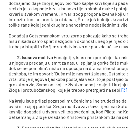
doznajemo da je znoj njegov bio "kao kaplje krvi koje su padal
reći da je to kapanje krvi s Isusova tijela simbol muke i patnj
krvari u svakom vremenu. Krvari zbog progona izvana koji u raz
intenzitetom ne prestaju ni danas. Što je još bolnije, krvari
tolike rane koje jedni drugima nanosimo nedosljednim življ
Događaj u Getsemanskom vrtu zorno pokazuje kako se trebam
nisu nikada samo splet nezgodnih okolnosti, nego je riječ o
treba pristupiti s Božjim sredstvima, a ne pouzdajući se u s
2. Isusova molitva
Ponajprije, Isus nam poručuje da naš
u njegovu predanju u smrt za nas, u ispijanju gorke čaše mu
dok se ne pomolim", ništa ne upućuje na dramatičnost onoga 
tjeskoba, te im govori: "Duša mi je nasmrt žalosna. Ostanite ov
vrta. Što je njegova tjeskoba postajala veća, to je postajao os
grozotom zla. Samo on, koji je život, mogao je osjetiti kra
Zloga i protubožanskog, koje je trebao pretrpjeti na sebi.
[3]
Na kraju Isus prilazi pozaspalim učenicima i ne trudeći se d
ovisi ni o čijoj podršci. Svoju molitvu završava riječima: Goto
kasnije događati u dvoru velikog svećenika, kod Pilata, na Kalv
Getsemaniju. Zlo je svladano Kristovim pristankom da na se
3. Pospanost učenika.
Učenici su u ovom odlučujućem t