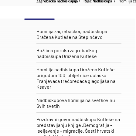
Zagrebačka nadbiskupija
Riječ Nadbiskupa
Homilija z
Homilija zagrebačkog nadbiskupa
Dražena Kutleše na Stepinčevo
Božićna poruka zagrebačkog
nadbiskupa Dražena Kutleše
Homilija nadbiskupa Dražena Kutleše
prigodom 100. obljetnice dolaska
Franjevaca trećoredaca glagoljaša na
Ksaver
Nadbiskupova homilija na svetkovinu
Svih svetih
Pozdravni govor nadbiskupa Kutleše na
predstavljanju knjige „Demografija –
iseljavanje – migracije. Šesti hrvatski