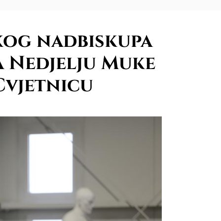
kog nadbiskupa
 Nedjelju Muke
Cvjetnicu