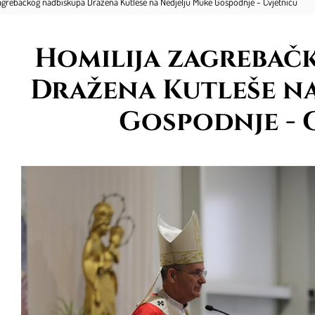
agrebačkog nadbiskupa Dražena Kutleše na Nedjelju Muke Gospodnje - Cvjetnicu
Homilija zagrebač
Dražena Kutleše na
Gospodnje - 