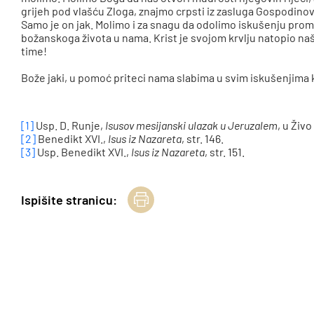
grijeh pod vlašću Zloga, znajmo crpsti iz zasluga Gospodino
Samo je on jak. Molimo i za snagu da odolimo iskušenju pro
božanskoga života u nama. Krist je svojom krvlju natopio 
time!
Bože jaki, u pomoć priteci nama slabima u svim iskušenjima 
[1]
Usp. D. Runje,
Isusov mesijanski ulazak u Jeruzalem
, u Živo
[2]
Benedikt XVI.,
Isus iz Nazareta
, str. 146.
[3]
Usp. Benedikt XVI.,
Isus iz Nazareta
, str. 151.
Ispišite stranicu: