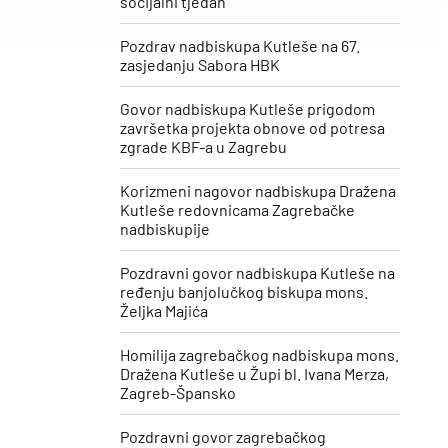
socijalni tjedan“
Pozdrav nadbiskupa Kutleše na 67.
zasjedanju Sabora HBK
Govor nadbiskupa Kutleše prigodom
završetka projekta obnove od potresa
zgrade KBF-a u Zagrebu
Korizmeni nagovor nadbiskupa Dražena
Kutleše redovnicama Zagrebačke
nadbiskupije
Pozdravni govor nadbiskupa Kutleše na
ređenju banjolučkog biskupa mons.
Željka Majića
Homilija zagrebačkog nadbiskupa mons.
Dražena Kutleše u Župi bl. Ivana Merza,
Zagreb-Špansko
Pozdravni govor zagrebačkog