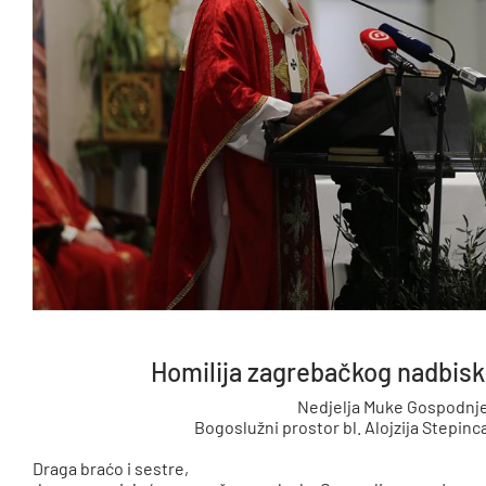
Homilija zagrebačkog nadbisk
Nedjelja Muke Gospodnje 
Bogoslužni prostor bl. Alojzija Stepinc
Draga braćo i sestre,