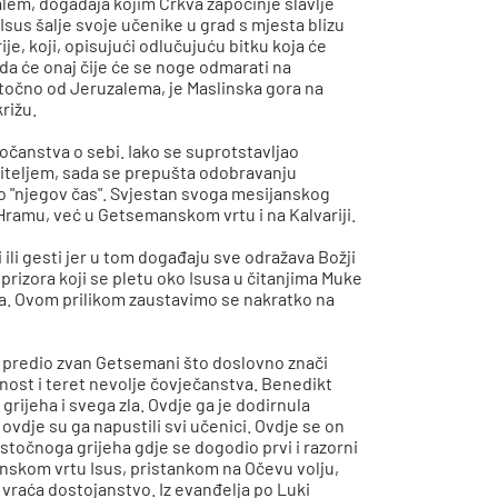
em, događaja kojim Crkva započinje slavlje
sus šalje svoje učenike u grad s mjesta blizu
je, koji, opisujući odlučujuću bitku koja će
 da će onaj čije će se noge odmarati na
točno od Jeruzalema, je Maslinska gora na
križu.
ročanstva o sebi. Iako se suprotstavljao
oditeljem, sada se prepušta odobravanju
ao "njegov čas". Svjestan svoga mesijanskog
 Hramu, već u Getsemanskom vrtu i na Kalvariji.
 ili gesti jer u tom događaju sve odražava Božji
 prizora koji se pletu oko Isusa u čitanjima Muke
. Ovom prilikom zaustavimo se nakratko na
u predio zvan Getsemani što doslovno znači
enost i teret nevolje čovječanstva. Benedikt
grijeha i svega zla. Ovdje ga je dodirnula
 ovdje su ga napustili svi učenici. Ovdje se on
stočnoga grijeha gdje se dogodio prvi i razorni
anskom vrtu Isus, pristankom na Očevu volju,
vraća dostojanstvo. Iz evanđelja po Luki