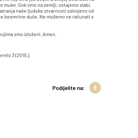
ve muke. Dok smo na zemlji, ostajemo slabi.
matranja naše ljudske stvarnosti odvojeno od
naše besmrtne duše. Ne možemo ne računati s
kojima smo izloženi. Amen.
 vrelo 3 (2015.).
Podijelite na: