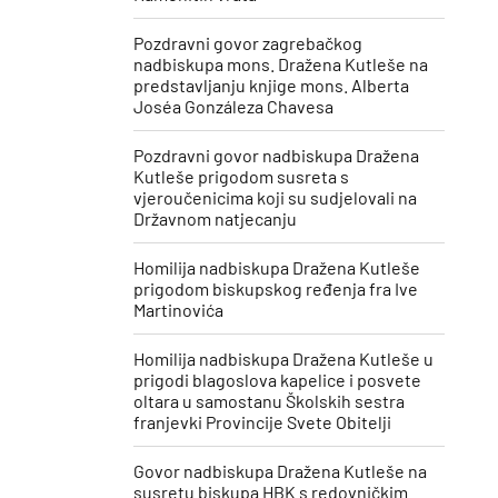
Pozdravni govor zagrebačkog
nadbiskupa mons. Dražena Kutleše na
predstavljanju knjige mons. Alberta
Joséa Gonzáleza Chavesa
Pozdravni govor nadbiskupa Dražena
Kutleše prigodom susreta s
vjeroučenicima koji su sudjelovali na
Državnom natjecanju
Homilija nadbiskupa Dražena Kutleše
prigodom biskupskog ređenja fra Ive
Martinovića
Homilija nadbiskupa Dražena Kutleše u
prigodi blagoslova kapelice i posvete
oltara u samostanu Školskih sestra
franjevki Provincije Svete Obitelji
Govor nadbiskupa Dražena Kutleše na
susretu biskupa HBK s redovničkim