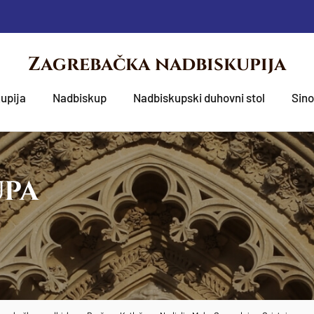
Zagrebačka nadbiskupija
upija
Nadbiskup
Nadbiskupski duhovni stol
Sin
UPA