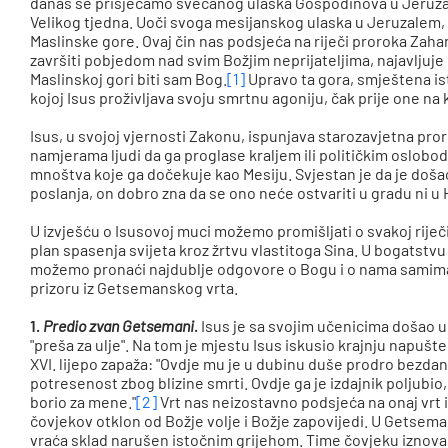
danas se prisjećamo svečanog ulaska Gospodinova u Jeruzal
Velikog tjedna. Uoči svoga mesijanskog ulaska u Jeruzalem, I
Maslinske gore. Ovaj čin nas podsjeća na riječi proroka Zahari
završiti pobjedom nad svim Božjim neprijateljima, najavljuje
Maslinskoj gori biti sam Bog.
[1]
Upravo ta gora, smještena is
kojoj Isus proživljava svoju smrtnu agoniju, čak prije one na 
Isus, u svojoj vjernosti Zakonu, ispunjava starozavjetna pro
namjerama ljudi da ga proglase kraljem ili političkim oslob
mnoštva koje ga dočekuje kao Mesiju. Svjestan je da je doš
poslanja, on dobro zna da se ono neće ostvariti u gradu ni u
U izvješću o Isusovoj muci možemo promišljati o svakoj riječi
plan spasenja svijeta kroz žrtvu vlastitoga Sina. U bogatstvu
možemo pronaći najdublje odgovore o Bogu i o nama samima
prizoru iz Getsemanskog vrta.
1.
Predio zvan Getsemani
.
Isus je sa svojim učenicima došao 
"preša za ulje". Na tom je mjestu Isus iskusio krajnju napušt
XVI. lijepo zapaža: "Ovdje mu je u dubinu duše prodro bezdan 
potresenost zbog blizine smrti. Ovdje ga je izdajnik poljubio,
borio za mene."
[2]
Vrt nas neizostavno podsjeća na onaj vrt i
čovjekov otklon od Božje volje i Božje zapovijedi. U Getsem
vraća sklad narušen istočnim grijehom. Time čovjeku iznova 