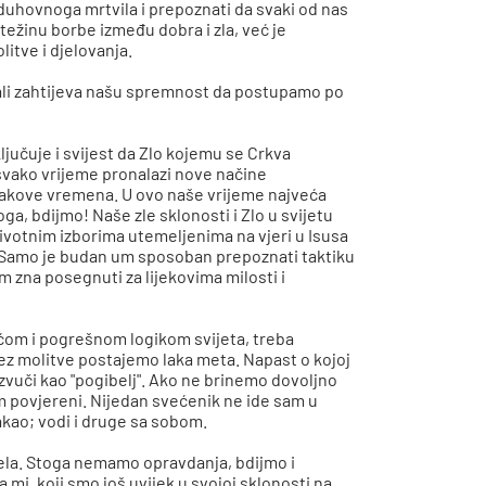
 duhovnoga mrtvila i prepoznati da svaki od nas
težinu borbe između dobra i zla, već je
litve i djelovanja.
 ali zahtijeva našu spremnost da postupamo po
jučuje i svijest da Zlo kojemu se Crkva
 svako vrijeme pronalazi nove načine
akove vremena. U ovo naše vrijeme najveća
ga, bdijmo! Naše zle sklonosti i Zlo u svijetu
votnim izborima utemeljenima na vjeri u Isusa
ta. Samo je budan um sposoban prepoznati taktiku
m zna posegnuti za lijekovima milosti i
om i pogrešnom logikom svijeta, treba
Bez molitve postajemo laka meta. Napast o kojoj
zvuči kao "pogibelj". Ako ne brinemo dovoljno
am povjereni. Nijedan svećenik ne ide sam u
akao; vodi i druge sa sobom.
jela. Stoga nemamo opravdanja, bdijmo i
 mi, koji smo još uvijek u svojoj sklonosti na