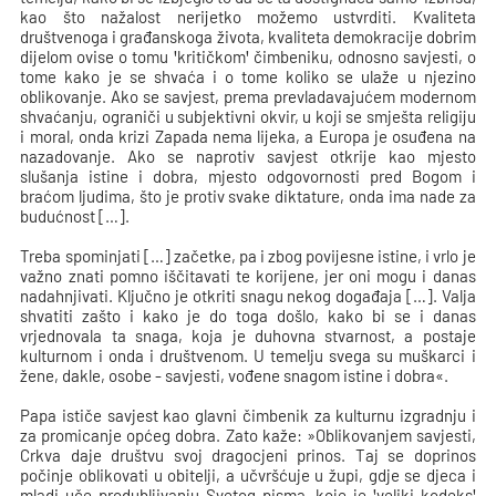
kao što nažalost nerijetko možemo ustvrditi. Kvaliteta
društvenoga i građanskoga života, kvaliteta demokracije dobrim
dijelom ovise o tomu
ꞌkritičkomꞌ čimbeniku, odnosno savjesti, o
tome kako je se shvaća i o tome koliko se ulaže u njezino
oblikovanje. Ako se savjest, prema prevladavajućem modernom
shvaćanju, ograniči u subjektivni okvir, u koji se smješta religiju
i moral, onda krizi Zapada nema lijeka, a Europa je osuđena na
nazadovanje. Ako se naprotiv savjest otkrije kao mjesto
slušanja istine i dobra, mjesto odgovornosti pred Bogom i
braćom ljudima, što je protiv svake diktature, onda ima nade za
budućnost […].
Treba spominjati […] začetke, pa i zbog povijesne istine, i vrlo je
važno znati pomno iščitavati te korijene, jer oni mogu i danas
nadahnjivati. Ključno je otkriti snagu nekog događaja […]. Valja
shvatiti
zašto i kako je do toga došlo, kako bi se i danas
vrjednovala ta snaga, koja je duhovna stvarnost, a postaje
kulturnom i onda i društvenom. U temelju svega su muškarci i
žene, dakle, osobe - savjesti, vođene snagom istine i dobra«.
Papa ističe savjest kao glavni čimbenik za kulturnu izgradnju i
za promicanje općeg dobra. Zato kaže: »Oblikovanjem savjesti,
Crkva daje društvu svoj dragocjeni prinos. Taj se doprinos
počinje oblikovati u obitelji, a učvršćuje u župi, gdje se djeca i
mladi uče produbljivanju Svetog pisma, koje je
ꞌveliki kodeksꞌ