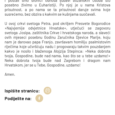
i postali smo dionici odnosa ljubavi božanskih Osoba što
posebno živimo u Euharistiji. Po njoj je u nama
Kristova
prisutnost, a po nama se ta prisutnost daruje svima koje
susrećemo, bez obzira s kakvim se kušnjama suočavali.
U ovoj crkvi svetoga Petra, pod okriljem Presvete Bogorodice
»Najvjernije odvjetnice Hrvatske«, utječući se zagovoru
svetoga Josipa, zaštitnika Crkve i hrvatskoga naroda, a slaveći
ovih mjeseci posebnu Godinu Zaručnika Djevice Marije, koju
nam je darovao papa Franjo, završavam homiliju psalmistovim
riječima koje učvršćuju nadu i progovaraju takvim pouzdanjem
kakvo je nosilo i blaženoga Alojzija Stepinca: »Neka dobrota
tvoja, Gospodine, bude nad nama, kao što se u tebe uzdamo!«
Neka dobrota tvoja bude nad Zagrebom i dragom nam
Hrvatskom, jer se u Tebe, Gospodine, uzdamo!
Amen.
Ispišite stranicu:
Podijelite na: