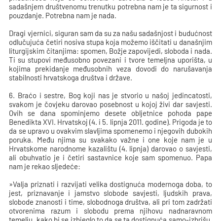
sadašnjem društvenomu trenutku potrebna nam je ta sigurnost i
pouzdanje. Potrebna nam je nada.
Dragi vjernici, siguran sam da su za našu sadašnjost i budućnost
odlučujuća četiri nosiva stupa koja možemo iščitati u današnjim
liturgijskim čitanjima:
spomen, Božje zapovijedi, sloboda i nada.
Ti su stupovi međusobno povezani i tvore temeljna uporišta, u
kojima prekidanje međusobnih veza dovodi do narušavanja
stabilnosti hrvatskoga društva i države.
6. Braćo i sestre, Bog koji nas je stvorio u našoj jedincatosti,
svakom je čovjeku darovao posebnost u kojoj živi dar savjesti.
Ovih se dana spominjemo desete obljetnice pohoda pape
Benedikta XVI. Hrvatskoj (4. i 5. lipnja 2011. godine). Prigoda je to
da se upravo u ovakvim slavljima spomenemo i njegovih dubokih
poruka. Među njima su svakako važne i one koje nam je u
Hrvatskome narodnome kazalištu (4. lipnja) darovao o savjesti,
ali obuhvatio je i četiri sastavnice koje sam spomenuo. Papa
nam je rekao sljedeće:
»Valja priznati i razvijati velika dostignuća modernoga doba, to
jest, priznavanje i jamstvo slobode savjesti, ljudskih prava,
slobode znanosti i time, slobodnoga društva, ali pri tom zadržati
otvorenima razum i slobodu prema njihovu nadnaravnom
temelju, kako bi se izbjeglo to da se ta dostignuća samo-izbrišu,