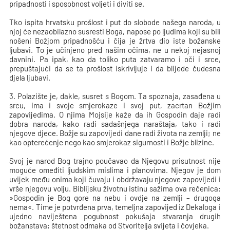
pripadnosti i sposobnost voljeti i diviti se.
Tko ispita hrvatsku prošlost i put do slobode našega naroda, u
njoj će nezaobilazno susresti Boga, napose po ljudima koji su bili
nošeni Božjom pripadnošću i čija je žrtva dio iste božanske
ljubavi. To je učinjeno pred našim očima, ne u nekoj nejasnoj
davnini. Pa ipak, kao da toliko puta zatvaramo i oči i srce,
prepuštajući da se ta prošlost iskrivljuje i da blijede čudesna
djela ljubavi.
3. Polazište je, dakle, susret s Bogom. Ta spoznaja, zasađena u
srcu, ima i svoje smjerokaze i svoj put, zacrtan Božjim
zapovijedima. O njima Mojsije kaže da ih Gospodin daje radi
dobra naroda, kako radi sadašnjega naraštaja, tako i radi
njegove djece. Božje su zapovijedi dane radi života na zemlji; ne
kao opterećenje nego kao smjerokaz sigurnosti i Božje blizine.
Svoj je narod Bog trajno poučavao da Njegovu prisutnost nije
moguće omeđiti ljudskim mislima i planovima. Njegov je dom
uvijek među onima koji čuvaju i obdržavaju njegove zapovijedi i
vrše njegovu volju. Biblijsku životnu istinu sažima ova rečenica:
»Gospodin je Bog gore na nebu i ovdje na zemlji – drugoga
nema«. Time je potvrđena prva, temeljna zapovijed iz Dekaloga i
ujedno naviještena pogubnost pokušaja stvaranja drugih
božanstava; štetnost odmaka od Stvoritelja svijeta i čovjeka.