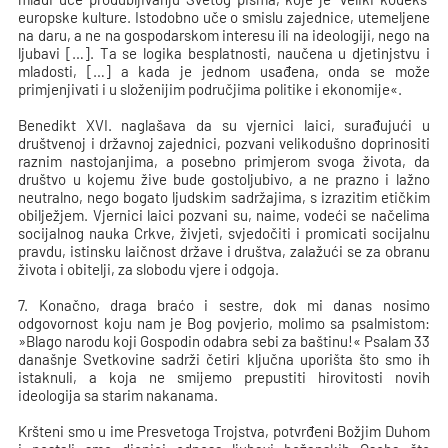
europske kulture. Istodobno uče o smislu zajednice, utemeljene
na daru, a ne na gospodarskom interesu ili na ideologiji, nego na
ljubavi […]. Ta se logika besplatnosti, naučena u djetinjstvu i
mladosti, […] a kada je jednom usađena, onda se može
primjenjivati i u složenijim područjima politike i ekonomije«.
Benedikt XVI. naglašava da su vjernici laici, surađujući u
društvenoj i državnoj zajednici, pozvani velikodušno doprinositi
raznim nastojanjima, a posebno primjerom svoga života, da
društvo u kojemu žive bude gostoljubivo, a ne prazno i lažno
neutralno, nego bogato ljudskim sadržajima, s izrazitim etičkim
obilježjem. Vjernici laici pozvani su, naime, vodeći se načelima
socijalnog nauka Crkve, živjeti, svjedočiti i promicati socijalnu
pravdu, istinsku laičnost države i društva, zalažući se za obranu
života i obitelji, za slobodu vjere i odgoja.
7. Konačno, draga braćo i sestre, dok mi danas nosimo
odgovornost koju nam je Bog povjerio, molimo sa psalmistom:
»Blago narodu koji Gospodin odabra sebi za baštinu!« Psalam 33
današnje Svetkovine sadrži četiri ključna uporišta što smo ih
istaknuli, a koja ne smijemo prepustiti hirovitosti novih
ideologija sa starim nakanama.
Kršteni smo u ime Presvetoga Trojstva, potvrđeni Božjim Duhom