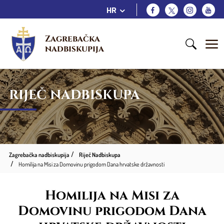
HR
Zagrebačka 
nadbiskupija
RIJEČ NADBISKUPA
Zagrebačka nadbiskupija
Riječ Nadbiskupa
Homilija na Misi za Domovinu prigodom Dana hrvatske državnosti
Homilija na Misi za
Domovinu prigodom Dana