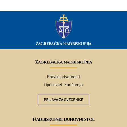
ZAGREBAČKA NADBISKUPIJA
Zagrebačka nadbiskupija
Pravila privatnosti
Opći uvjeti korištenja
PRIJAVA ZA SVEĆENIKE
Nadbiskupski duhovni stol