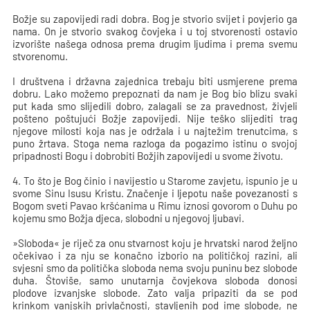
Božje su zapovijedi radi dobra. Bog je stvorio svijet i povjerio ga
nama. On je stvorio svakog čovjeka i u toj stvorenosti ostavio
izvorište našega odnosa prema drugim ljudima i prema svemu
stvorenomu.
I društvena i državna zajednica trebaju biti usmjerene prema
dobru. Lako možemo prepoznati da nam je Bog bio blizu svaki
put kada smo slijedili dobro, zalagali se za pravednost, živjeli
pošteno poštujući Božje zapovijedi. Nije teško slijediti trag
njegove milosti koja nas je održala i u najtežim trenutcima, s
puno žrtava. Stoga nema razloga da pogazimo istinu o svojoj
pripadnosti Bogu i dobrobiti Božjih zapovijedi u svome životu.
4. To što je Bog činio i navijestio u Starome zavjetu, ispunio je u
svome Sinu Isusu Kristu. Značenje i ljepotu naše povezanosti s
Bogom sveti Pavao kršćanima u Rimu iznosi govorom o Duhu po
kojemu smo Božja djeca, slobodni u njegovoj ljubavi.
»Sloboda« je riječ za onu stvarnost koju je hrvatski narod željno
očekivao i za nju se konačno izborio na političkoj razini, ali
svjesni smo da politička sloboda nema svoju puninu bez slobode
duha. Štoviše, samo unutarnja čovjekova sloboda donosi
plodove izvanjske slobode. Zato valja pripaziti da se pod
krinkom vanjskih privlačnosti, stavljenih pod ime slobode, ne