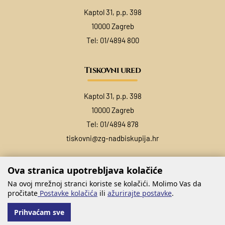
Kaptol 31, p.p. 398
10000 Zagreb
Tel:
01/4894 800
Tiskovni ured
Kaptol 31, p.p. 398
10000 Zagreb
Tel:
01/4894 878
tiskovni@zg-nadbiskupija.hr
Ova stranica upotrebljava kolačiće
Na ovoj mrežnoj stranci koriste se kolačići. Molimo Vas da
pročitate
Postavke kolačića
ili
ažurirajte postavke
.
Prihvaćam sve
@ COPYRIGHT ZAGREBAČKA NADBISKUPIJA 2026.