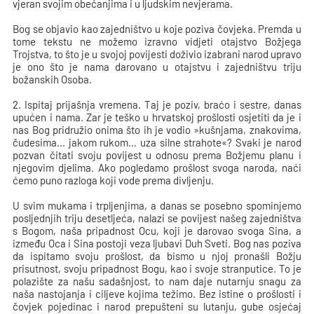
vjeran svojim obećanjima i u ljudskim nevjerama.
Bog se objavio kao zajedništvo u koje poziva čovjeka. Premda u
tome tekstu ne možemo izravno vidjeti otajstvo Božjega
Trojstva, to što je u svojoj povijesti doživio izabrani narod upravo
je ono što je nama darovano u otajstvu i zajedništvu triju
božanskih Osoba.
2.
Ispitaj prijašnja vremena. Taj je poziv, braćo i sestre, danas
upućen i nama. Zar je teško u hrvatskoj prošlosti osjetiti da je i
nas Bog pridružio onima što ih je vodio »kušnjama, znakovima,
čudesima… jakom rukom… uza silne strahote«? Svaki je narod
pozvan čitati svoju povijest u odnosu prema Božjemu planu i
njegovim djelima. Ako pogledamo prošlost svoga naroda, naći
ćemo puno razloga koji vode prema divljenju.
U svim mukama i trpljenjima, a danas se posebno spominjemo
posljednjih triju desetljeća, nalazi se povijest našeg zajedništva
s Bogom, naša pripadnost Ocu, koji je darovao svoga Sina, a
između Oca i Sina postoji veza ljubavi Duh Sveti. Bog nas poziva
da ispitamo svoju prošlost, da bismo u njoj pronašli Božju
prisutnost, svoju pripadnost Bogu, kao i svoje stranputice. To je
polazište za našu sadašnjost, to nam daje nutarnju snagu za
naša nastojanja i ciljeve kojima težimo. Bez istine o prošlosti i
čovjek pojedinac i narod prepušteni su lutanju, gube osjećaj