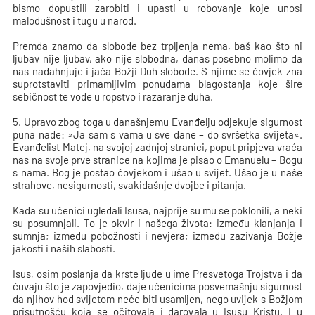
bismo dopustili zarobiti i upasti u robovanje koje unosi
malodušnost i tugu u narod.
Premda znamo da slobode bez trpljenja nema, baš kao što ni
ljubav nije ljubav, ako nije slobodna, danas posebno molimo da
nas nadahnjuje i jača Božji Duh slobode. S njime se čovjek zna
suprotstaviti primamljivim ponudama blagostanja koje šire
sebičnost te vode u ropstvo i razaranje duha.
5. Upravo zbog toga u današnjemu Evanđelju odjekuje sigurnost
puna nade: »Ja sam s vama u sve dane – do svršetka svijeta«.
Evanđelist Matej, na svojoj zadnjoj stranici, poput pripjeva vraća
nas na svoje prve stranice na kojima je pisao o Emanuelu – Bogu
s nama. Bog je postao čovjekom i ušao u svijet. Ušao je u naše
strahove, nesigurnosti, svakidašnje dvojbe i pitanja.
Kada su učenici ugledali Isusa, najprije su mu se poklonili, a neki
su posumnjali. To je okvir i našega života: između klanjanja i
sumnja; između pobožnosti i nevjera; između zazivanja Božje
jakosti i naših slabosti.
Isus, osim poslanja da krste ljude u ime Presvetoga Trojstva i da
čuvaju što je zapovjedio, daje učenicima posvemašnju sigurnost
da njihov hod svijetom neće biti usamljen, nego uvijek s Božjom
prisutnošću koja se očitovala i darovala u Isusu Kristu. I u