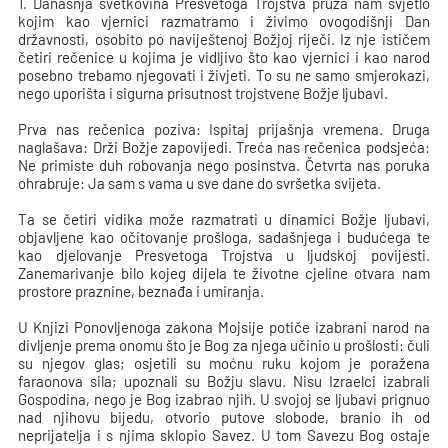
1. Današnja svetkovina Presvetoga Trojstva pruža nam svjetlo
kojim kao vjernici razmatramo i živimo ovogodišnji Dan
državnosti, osobito po naviještenoj Božjoj riječi. Iz nje ističem
četiri rečenice u kojima je vidljivo što kao vjernici i kao narod
posebno trebamo njegovati i živjeti. To su ne samo smjerokazi,
nego uporišta i sigurna prisutnost trojstvene Božje ljubavi.
Prva nas rečenica poziva:
Ispitaj prijašnja vremena. Druga
naglašava: Drži Božje zapovijedi. Treća nas rečenica podsjeća:
Ne primiste duh robovanja nego posinstva. Četvrta nas poruka
ohrabruje: Ja sam s vama u sve dane do svršetka svijeta.
Ta se četiri vidika može razmatrati u dinamici Božje ljubavi,
objavljene kao očitovanje prošloga, sadašnjega i budućega te
kao djelovanje Presvetoga Trojstva u ljudskoj povijesti.
Zanemarivanje bilo kojeg dijela te životne cjeline otvara nam
prostore praznine, beznađa i umiranja.
U Knjizi Ponovljenoga zakona Mojsije potiče izabrani narod na
divljenje prema onomu što je Bog za njega učinio u prošlosti: čuli
su njegov glas; osjetili su moćnu ruku kojom je poražena
faraonova sila; upoznali su Božju slavu. Nisu Izraelci izabrali
Gospodina, nego je Bog izabrao njih. U svojoj se ljubavi prignuo
nad njihovu bijedu, otvorio putove slobode, branio ih od
neprijatelja i s njima sklopio Savez. U tom Savezu Bog ostaje