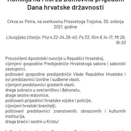
Dana hrvatske državnosti
Crkva sv. Petra, na svetkovinu Presvetoga Trojstva, 30. svibnja
2021. godine
Liturgijska čitanja:
Pnz 4,32-34.39-40; Ps 33; Rim 8,14-17; Mt 28,
16-20
Preuzvišeni Apostolski nuncije u Republici Hrvatskoj,
cijenjeni gospodine Predsjedniče Hrvatskoga sabora i saborski
zastupnici,
poštovani gospodine predsjedniče Vlade Republike Hrvatske i
svi predstavnici izvršne i sudbene vlasti,
cijenjeni predstavnici gradskih vlasti,
draga subraćo u svećeništvu i đakonatu,
drage sestre redovnice,
poštovani pripadnici hrvatske vojske i policije,
cijenjeni hrvatski branitelji,
poštovani predstavnici znanstvenih, obrazovnih i kulturnih
institucija,
draga braćo i sestre u Kristu!