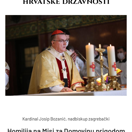
hrvatske državnosti
Kardinal Josip Bozanić, nadbiskup zagrebački
Homilija na Misi za Domovinu prigodom