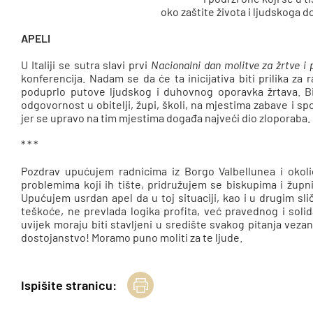
oko zaštite života i ljudskoga 
APELI
U Italiji se sutra slavi prvi
Nacionalni dan molitve za žrtve i p
konferencija. Nadam se da će ta inicijativa biti prilika za 
poduprlo putove ljudskog i duhovnog oporavka žrtava. B
odgovornost u obitelji, župi, školi, na mjestima zabave i spor
jer se upravo na tim mjestima događa najveći dio zloporaba.
* * *
Pozdrav upućujem radnicima iz Borgo Valbellunea i okol
problemima koji ih tište, pridružujem se biskupima i župni
Upućujem usrdan apel da u toj situaciji, kao i u drugim sl
teškoće, ne prevlada logika profita, već pravednog i solid
uvijek moraju biti stavljeni u središte svakog pitanja veza
dostojanstvo! Moramo puno moliti za te ljude.
Ispišite stranicu: