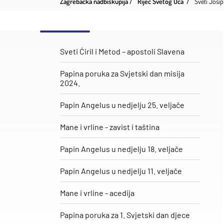
Zagrebačka nadbiskupija
Riječ Svetog Oca
Sveti Josip 
Sveti Ćiril i Metod – apostoli Slavena
Papina poruka za Svjetski dan misija
2024.
Papin Angelus u nedjelju 25. veljače
​Mane i vrline - zavist i taština
Papin Angelus u nedjelju 18. veljače
Papin Angelus u nedjelju 11. veljače
Mane i vrline - acedija
Papina poruka za 1. Svjetski dan djece