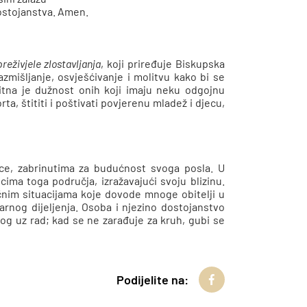
dostojanstva. Amen.
reživjele zlostavljanja
, koji priređuje Biskupska
razmišljanje, osvješćivanje i molitvu kako bi se
itna je dužnost onih koji imaju neku odgojnu
ta, štititi i poštivati povjerenu mladež i djecu,
ice, zabrinutima za budućnost svoga posla. U
cima toga područja, izražavajući svoju blizinu.
ičnim situacijama koje dovode mnoge obitelji u
arnog dijeljenja. Osoba i njezino dostojanstvo
nog uz rad; kad se ne zarađuje za kruh, gubi se
Podijelite na: