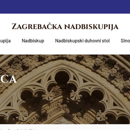
Zagrebačka nadbiskupija
upija
Nadbiskup
Nadbiskupski duhovni stol
Sin
OCA