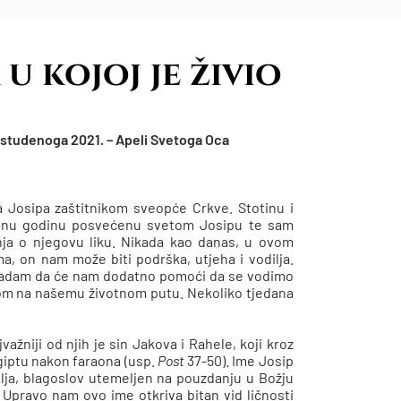
 u kojoj je živio
. studenoga 2021. – Apeli Svetoga Oca
ga Josipa zaštitnikom sveopće Crkve. Stotinu i
bnu godinu posvećenu svetom Josipu te sam
ja o njegovu liku. Nikada kao danas, u ovom
 on nam može biti podrška, utjeha i vodilja.
 nadam da će nam dodatno pomoći da se vodimo
om na našemu životnom putu. Nekoliko tjedana
važniji od njih je sin Jakova i Rahele, koji kroz
giptu nakon faraona (usp.
Post
37-50). Ime Josip
elja, blagoslov utemeljen na pouzdanju u Božju
 Upravo nam ovo ime otkriva bitan vid ličnosti