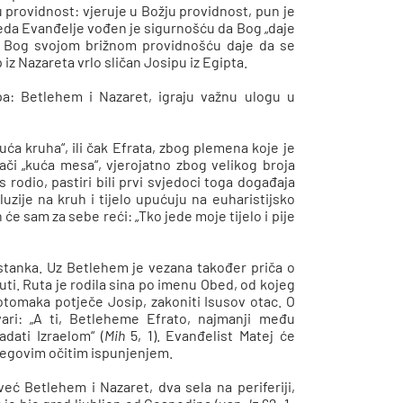
u providnost: vjeruje u Božju providnost, pun je
jeda Evanđelje vođen je sigurnošću da Bog „daje
da Bog svojom brižnom providnošću daje da se
iz Nazareta vrlo sličan Josipu iz Egipta.
a: Betlehem i Nazaret, igraju važnu ulogu u
kuća kruha“, ili čak Efrata, zbog plemena koje je
či „kuća mesa“, vjerojatno zbog velikog broja
s rodio, pastiri bili prvi svjedoci toga događaja
aluzije na kruh i tijelo upućuju na euharistijsko
n će sam za sebe reći: „Tko jede moje tijelo i pije
ostanka. Uz Betlehem je vezana također priča o
Ruti. Ruta je rodila sina po imenu Obed, od kojeg
potomaka potječe Josip, zakoniti Isusov otac. O
vari: „A ti, Betleheme Efrato, najmanji među
adati Izraelom“ (
Mih
5, 1). Evanđelist Matej će
njegovim očitim ispunjenjem.
već Betlehem i Nazaret, dva sela na periferiji,