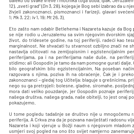
daleko od svake vreve i moćnika toga doba. Ipak, Jeruzalem
12), „sveti grad“ (
Dn
3, 28), kojega je Bog sebi izabrao da u n
živjeli zakonoznanci, pismoznanci i farizeji, glavari sveće
1;
Mk
3, 22;
Iv
1, 19;
Mt
26, 3).
Eto zašto nam odabir Betlehema i Nazareta kazuje da Bog po
se nije rodio u Jeruzalemu sa svim njegovim dvorskim sjaje
život, do tridesete godine, na toj periferiji, radeći kao tes
marginalnost. Ne shvaćati tu stvarnost ozbiljno znači ne sh
nastavlja očitovati na zemljopisnim i egzistencijalnim pe
periferijama, pa i na periferijama naše duše, na perifer
stidimo; ali Gospodin je tamo da nam pomogne gurati dalje. 
bilo geografskim bilo egzistencijalnim. Na poseban način
razgovara s njima, poziva ih na obraćenje. Čak je i preko
zakonoznanci – gledaj tog Učitelja: blaguje s grešnicima, prlja
nego su ga pretrpjeli: bolesne, gladne, siromahe, posljednj
mora dati veliko pouzdanje, jer Gospodin poznaje periferij
našega društva, našega grada, naše obitelji, to jest onaj 
pokazujemo.
U tome pogledu tadašnje se društvo nije u mnogočemu razl
periferija. A Crkva zna da je pozvana naviještati radosnu vijes
Nazareta i koji vjeruje u Božji naum s njegovom mladom 
usmjeri svoj pogled na ono što svijet namjerno zanemaruje