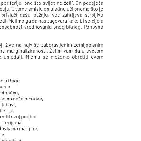
 periferije, ono što svijet ne želi“. On podsjeća
uju. U tome smislu on uistinu uči onome što je
rivlači našu pažnju, već zahtijeva strpljivo
ijedi. Molimo ga da nas zagovara kako bi se cijela
 sposobnost vrednovanja onog bitnog. Ponovno
i žive na najviše zaboravljenim zemljopisnim
jalne marginaliziranosti. Želim vam da u svetom
te ugledati! Njemu se možemo obratiti ovom
,
dao u Boga
nosio
idnošću,
iko na naše planove,
ljubavi.
iferija,
niti svoj pogled
riferijama
tavlja na margine.
ne
šini zalažu