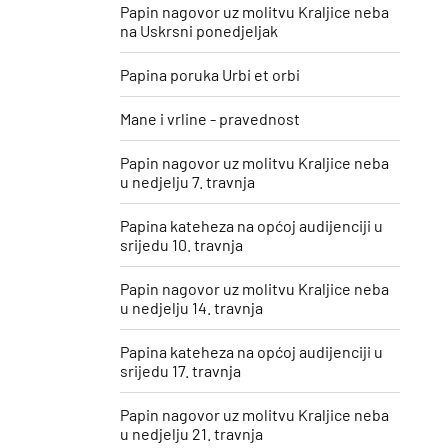
Papin nagovor uz molitvu Kraljice neba
na Uskrsni ponedjeljak
Papina poruka Urbi et orbi
Mane i vrline - pravednost
Papin nagovor uz molitvu Kraljice neba
u nedjelju 7. travnja
Papina kateheza na općoj audijenciji u
srijedu 10. travnja
Papin nagovor uz molitvu Kraljice neba
u nedjelju 14. travnja
Papina kateheza na općoj audijenciji u
srijedu 17. travnja
Papin nagovor uz molitvu Kraljice neba
u nedjelju 21. travnja