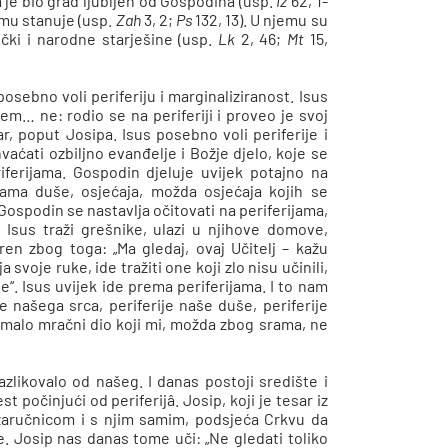
 je bio grad ljubljen od Gospodina (usp.
Iz
62, 1-
jemu stanuje (usp.
Zah
3, 2;
Ps
132, 13). U njemu su
nički i narodne starješine (usp.
Lk
2, 46;
Mt
15,
sebno voli periferiju i marginaliziranost. Isus
m… ne: rodio se na periferiji i proveo je svoj
ar, poput Josipa. Isus posebno voli periferije i
vaćati ozbiljno evanđelje i Božje djelo, koje se
riferijama. Gospodin djeluje uvijek potajno na
ijama duše, osjećaja, možda osjećaja kojih se
Gospodin se nastavlja očitovati na periferijama,
 Isus traži grešnike, ulazi u njihove domove,
ren zbog toga: „Ma gledaj, ovaj Učitelj – kažu
 svoje ruke, ide tražiti one koji zlo nisu učinili,
e“. Isus uvijek ide prema periferijama. I to nam
e našega srca, periferije naše duše, periferije
pomalo mračni dio koji mi, možda zbog srama, ne
ikovalo od našeg. I danas postoji središte i
t počinjući od periferijâ. Josip, koji je tesar iz
zaručnicom i s njim samim, podsjeća Crkvu da
. Josip nas danas tome uči: „Ne gledati toliko