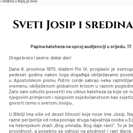
i sredina u kojoj je živio
Sveti Josip i sredina
Papina kateheza na općoj audijenciji u srijedu, 17
Draga braćo i sestre, dobar dan!
Dana 8. prosinca 1870. blaženi Pio IX. proglasio je sveto
pedeset godina nakon toga događaja obilježavamo pose
u Apostolskom pismu
Patris corde
sabrao neka razmišljan
vremenu obilježenom globalnom krizom u raznim pogledima,
Zato sam odlučio posvetiti mu ciklus kateheza za koje se
njegovim primjerom i njegovim svjedočanstvom kao svjetl
govorit ćemo o svetom Josipu.
U Bibliji ima više od deset ličnosti koje nose ime Josip. Naj
razne peripetije od roba postaje druga najvažnija osoba u E
na hebrejskom znači „Bog umnaža, Bog daje rasti“. To je ž
providnost, a posebno se odnosi na plodnost i rast djece.