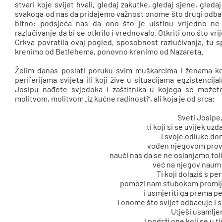
stvari koje svijet hvali, gledaj zakutke, gledaj sjene, gledaj
svakoga od nas da pridajemo važnost onome što drugi odbac
bitno: podsjeća nas da ono što je uistinu vrijedno ne p
razlučivanje da bi se otkrilo i vrednovalo. Otkriti ono što vr
Crkva povratila ovaj pogled, sposobnost razlučivanja, tu
krenimo od Betlehema, ponovno krenimo od Nazareta.
Želim danas poslati poruku svim muškarcima i ženama koj
periferijama svijeta ili koji žive u situacijama egzistenci
Josipu nađete svjedoka i zaštitnika u kojega se može
molitvom, molitvom „iz kućne radinosti“, ali koja je od srca:
Sveti Josipe
ti koji si se uvijek uz
i svoje odluke do
vođen njegovom prov
nauči nas da se ne oslanjamo tol
već na njegov naum 
Ti koji dolaziš s per
pomozi nam stubokom promije
i usmjeriti ga prema pe
i onome što svijet odbacuje i s
Utješi usamlje
i podrži one koji se u ti