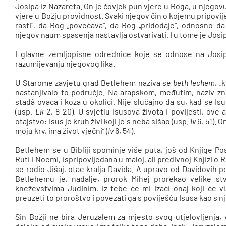
Josipa iz Nazareta. On je čovjek pun vjere u Boga, u njegov
vjere u Božju providnost. Svaki njegov čin o kojemu pripovi
rasti“, da Bog „povećava“, da Bog „pridodaje“, odnosno 
njegov naum spasenja nastavlja ostvarivati. I u tome je Josip 
I glavne zemljopisne odrednice koje se odnose na Josip
razumijevanju njegovog lika.
U Starome zavjetu grad Betlehem naziva se
beth lechem
, „
nastanjivalo to područje. Na arapskom, međutim, naziv zna
stadâ ovaca i koza u okolici. Nije slučajno da su, kad se Isu
(usp.
Lk
2, 8-20). U svjetlu Isusova života i povijesti, ove 
otajstvo: Isus je kruh živi koji je s neba sišao (usp.
Iv
6, 51). O
moju krv, ima život vječni“ (
Iv
6, 54).
Betlehem se u Bibliji spominje više puta, još od Knjige P
Ruti i Noemi, ispripovijedana u maloj, ali predivnoj Knjizi o 
se rodio Jišaj, otac kralja Davida. A upravo od Davidovih 
Betlehemu je, nadalje, prorok Mihej prorekao velike st
kneževstvima Judinim, iz tebe će mi izaći onaj koji će vl
preuzeti to proroštvo i povezati ga s poviješću Isusa kao s 
Sin Božji ne bira Jeruzalem za mjesto svog utjelovljenja, 