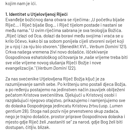
kojim nam je ići.
1. Identitet u Utjelovljenoj Riječi
Evanđelje božićnog dana otvara se riječima: „U početku bijaše
Riječ… i Riječ bijaše Bog… i Riječ tijelom postade i nastani se
među nama.“ U ovim riječima sabrana je sva teologija Božića.
„Riječ izlazi od Oca, dolazi da boravi među svojima i vraća se u
krilo Očevo, kako bi sa sobom ponijela cijeli stvoreni svijet koji
je u njoj i za nju bio stvoren.“ (Benedikt XVI.,
Verbum Domini
121).
Crkva našega vremena živi novo došašće, iščekivanje
Gospodinova eshatološkog očitovanja te „naše vrijeme treba biti
sve više vrijeme novog slušanja Riječi Božje i nove
evangelizacije.“ (
Verbum Domini
122).
Za nas svećenike Utjelovljena Riječ Božja ključ je za
razumijevanje samih sebe. Po krštenju smo postali djeca Božja,
a po ređenju postajemo na jedinstven način zauvijek obilježeni
pečatom Kristova svećeništva. Djelujući u Kristovoj osobi i
razglašujući njegovo otajstvo, prikazujemo i namjenjujemo sve
do dolaska Gospodnjega jedincatu Kristovu žrtvu (usp.
Lumen
gentium
28). Stoga naš poziv nije prvenstveno skup zadaća,
nego je trajno došašće, prostor priprave Gospodinova dolaska i
mjesto gdje Riječ želi „nastaniti se“ za narod, gdje Bog želi biti
dostupan, čitljiv, blizak.