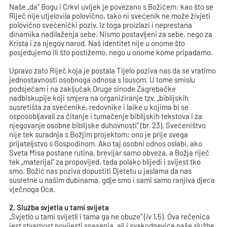
Naše „da“ Bogu i Crkvi uvijek je povezano s Božićem: kao što se
Riječ nije utjelovila polovično, tako ni svećenik ne može živjeti
polovično svećenički poziv. Iz toga proizlazi i neprestana
dinamika nadilaženja sebe. Nismo postavljeni za sebe, nego za
Krista i za njegov narod. Naš identitet nije u onome što
posjedujemo ili što postižemo, nego u onome kome pripadamo.
Upravo zato Riječ koja je postala Tijelo poziva nas da se vratimo
jednostavnosti osobnoga odnosa s Isusom. U tome smislu
podsjećam i na zaključak Druge sinode Zagrebačke
nadbiskupije koji smjera na organiziranje tzv. „biblijskih
susretišta za svećenike, redovnike i laike u kojima bi se
osposobljavali za čitanje i tumačenje biblijskih tekstova i za
njegovanje osobne biblijske duhovnosti“ (br. 23). Svećeništvo
nije tek suradnja s Božjim projektom; ono je prije svega
prijateljstvo s Gospodinom. Ako taj osobni odnos oslabi, ako
Sveta Misa postane rutina, brevijar samo obveza, a Božja riječ
tek „materijal“ za propovijed, tada polako blijedi i svijest tko
smo. Božić nas poziva dopustiti Djetetu u jaslama da nas
susretne u našim dubinama, gdje smo i sami samo ranjiva djeca
vječnoga Oca.
2. Služba svjetla u tami svijeta
„Svjetlo u tami svijetli i tama ga ne obuze“ (
Iv
1,5). Ova rečenica
jest stvarnost povijesti spasenja, ali i svakodnevice naše službe.