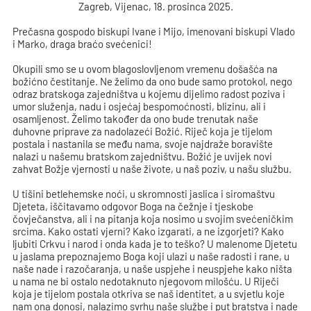
Zagreb, Vijenac, 18. prosinca 2025.
Prečasna gospodo biskupi Ivane i Mijo, imenovani biskupi Vlado
i Marko, draga braćo svećenici!
Okupili smo se u ovom blagoslovljenom vremenu došašća na
božićno čestitanje. Ne želimo da ono bude samo protokol, nego
odraz bratskoga zajedništva u kojemu dijelimo radost poziva i
umor služenja, nadu i osjećaj bespomoćnosti, blizinu, ali i
osamljenost. Želimo također da ono bude trenutak naše
duhovne priprave za nadolazeći Božić. Riječ koja je tijelom
postala i nastanila se među nama, svoje najdraže boravište
nalazi u našemu bratskom zajedništvu. Božić je uvijek novi
zahvat Božje vjernosti u naše živote, u naš poziv, u našu službu.
U tišini betlehemske noći, u skromnosti jaslica i siromaštvu
Djeteta, iščitavamo odgovor Boga na čežnje i tjeskobe
čovječanstva, ali i na pitanja koja nosimo u svojim svećeničkim
srcima. Kako ostati vjerni? Kako izgarati, a ne izgorjeti? Kako
ljubiti Crkvu i narod i onda kada je to teško? U malenome Djetetu
u jaslama prepoznajemo Boga koji ulazi u naše radosti i rane, u
naše nade i razočaranja, u naše uspjehe i neuspjehe kako ništa
u nama ne bi ostalo nedotaknuto njegovom milošću. U Riječi
koja je tijelom postala otkriva se naš identitet, a u svjetlu koje
nam ona donosi, nalazimo svrhu naše službe i put bratstva i nade