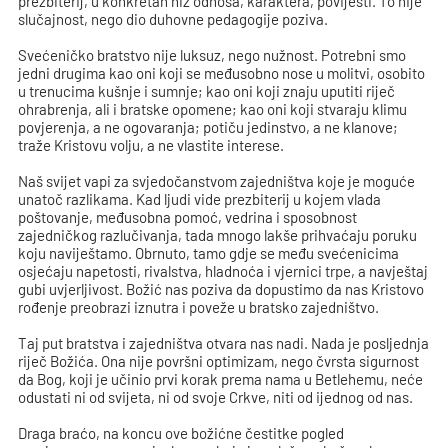
prezbiterij, u konkretan niz odnosa, karaktera, povijesti. To nije
slučajnost, nego dio duhovne pedagogije poziva.
Svećeničko bratstvo nije luksuz, nego nužnost. Potrebni smo
jedni drugima kao oni koji se međusobno nose u molitvi, osobito
u trenucima kušnje i sumnje; kao oni koji znaju uputiti riječ
ohrabrenja, ali i bratske opomene; kao oni koji stvaraju klimu
povjerenja, a ne ogovaranja; potiču jedinstvo, a ne klanove;
traže Kristovu volju, a ne vlastite interese.
Naš svijet vapi za svjedočanstvom zajedništva koje je moguće
unatoč razlikama. Kad ljudi vide prezbiterij u kojem vlada
poštovanje, međusobna pomoć, vedrina i sposobnost
zajedničkog razlučivanja, tada mnogo lakše prihvaćaju poruku
koju naviještamo. Obrnuto, tamo gdje se među svećenicima
osjećaju napetosti, rivalstva, hladnoća i vjernici trpe, a navještaj
gubi uvjerljivost. Božić nas poziva da dopustimo da nas Kristovo
rođenje preobrazi iznutra i poveže u bratsko zajedništvo.
Taj put bratstva i zajedništva otvara nas nadi. Nada je posljednja
riječ Božića. Ona nije površni optimizam, nego čvrsta sigurnost
da Bog, koji je učinio prvi korak prema nama u Betlehemu, neće
odustati ni od svijeta, ni od svoje Crkve, niti od ijednog od nas.
Draga braćo, na koncu ove božićne čestitke pogled