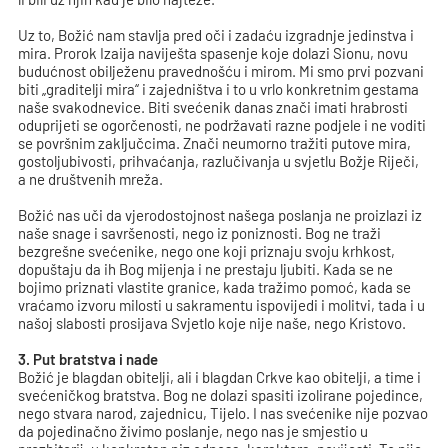
Uz to, Božić nam stavlja pred oči i zadaću izgradnje jedinstva i
mira. Prorok Izaija naviješta spasenje koje dolazi Sionu, novu
budućnost obilježenu pravednošću i mirom. Mi smo prvi pozvani
biti „graditelji mira“ i zajedništva i to u vrlo konkretnim gestama
naše svakodnevice. Biti svećenik danas znači imati hrabrosti
oduprijeti se ogorčenosti, ne podržavati razne podjele i ne voditi
se površnim zaključcima. Znači neumorno tražiti putove mira,
gostoljubivosti, prihvaćanja, razlučivanja u svjetlu Božje Riječi,
a ne društvenih mreža.
Božić nas uči da vjerodostojnost našega poslanja ne proizlazi iz
naše snage i savršenosti, nego iz poniznosti. Bog ne traži
bezgrešne svećenike, nego one koji priznaju svoju krhkost,
dopuštaju da ih Bog mijenja i ne prestaju ljubiti. Kada se ne
bojimo priznati vlastite granice, kada tražimo pomoć, kada se
vraćamo izvoru milosti u sakramentu ispovijedi i molitvi, tada i u
našoj slabosti prosijava Svjetlo koje nije naše, nego Kristovo.
3. Put bratstva i nade
Božić je blagdan obitelji, ali i blagdan Crkve kao obitelji, a time i
svećeničkog bratstva. Bog ne dolazi spasiti izolirane pojedince,
nego stvara narod, zajednicu, Tijelo. I nas svećenike nije pozvao
da pojedinačno živimo poslanje, nego nas je smjestio u