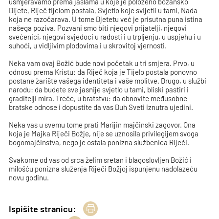
usmjeravamo prema jaslama u koje je položeno božansko
Dijete, Riječ tijelom postala, Svjetlo koje svijetli u tami, Nada
koja ne razočarava. U tome Djetetu već je prisutna puna istina
našega poziva. Pozvani smo biti njegovi prijatelji, njegovi
svećenici, njegovi svjedoci u radosti i u trpljenju, u uspjehu i u
suhoći, u vidljivim plodovima i u skrovitoj vjernosti.
Neka vam ovaj Božić bude novi početak u tri smjera. Prvo, u
odnosu prema Kristu: da Riječ koja je Tijelo postala ponovno
postane žarište vašega identiteta i vaše molitve. Drugo, u službi
narodu: da budete sve jasnije svjetlo u tami, bliski pastiri i
graditelji mira. Treće, u bratstvu: da obnovite međusobne
bratske odnose i dopustite da vas Duh Sveti iznutra ujedini.
Neka vas u svemu tome prati Marijin majčinski zagovor. Ona
koja je Majka Riječi Božje, nije se uznosila privilegijem svoga
bogomajčinstva, nego je ostala ponizna službenica Riječi.
Svakome od vas od srca želim sretan i blagoslovljen Božić i
milošću ponizna služenja Riječi Božjoj ispunjenu nadolazeću
novu godinu.
Ispišite stranicu: