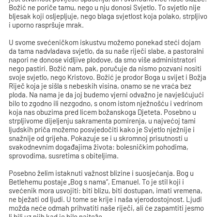
Božić ne poriče tamu, nego u nju donosi Svjetlo. To svjetlo nije
bljesak koji osljepljuje, nego blaga svjetlost koja polako, strpljivo
i uporno raspršuje mrak.​
U svome svećeničkom iskustvu možemo ponekad steći dojam
da tama nadvladava svjetlo, da su naše riječi slabe, a pastoralni
napori ne donose vidljive plodove, da smo više administratori
nego pastiri. Božić nam, pak, poručuje da nismo pozvani nositi
svoje svjetlo, nego Kristovo. Božić je prodor Boga u svijet i Božja
Riječ koja je sišla s nebeskih visina, onamo se ne vraća bez
ploda. Na nama je da joj budemo vjerni odvažno je navješćujući
bilo to zgodno ili nezgodno, s onom istom nježnošću i vedrinom
koja nas obuzima pred licem božanskoga Djeteta. Posebno u
strpljivome dijeljenju sakramenta pomirenja, u najvećoj tami
ljudskih priča možemo posvjedočiti kako je Svjetlo nježnije i
snažnije od grijeha. Pokazuje se i u skromnoj prisutnosti u
svakodnevnim događajima života: bolesničkim pohodima,
sprovodima, susretima s obiteljima.
Posebno želim istaknuti važnost blizine i suosjećanja. Bog u
Betlehemu postaje „Bog s nama“, Emanuel. To je stil koji i
svećenik mora usvojiti: biti blizu, biti dostupan, imati vremena,
ne bježati od ljudi. U tome se krije i naša vjerodostojnost. Ljudi
možda neće odmah prihvatiti naše riječi, ali će zapamtiti jesmo
li bili uz njih kad je bilo najteže.