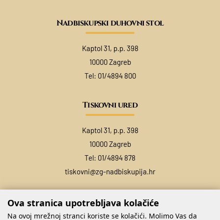
Nadbiskupski duhovni stol
Kaptol 31, p.p. 398
10000 Zagreb
Tel:
01/4894 800
Tiskovni ured
Kaptol 31, p.p. 398
10000 Zagreb
Tel:
01/4894 878
tiskovni@zg-nadbiskupija.hr
Ova stranica upotrebljava kolačiće
Na ovoj mrežnoj stranci koriste se kolačići. Molimo Vas da