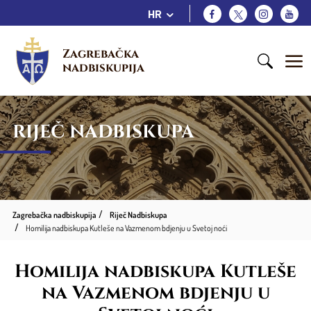
HR
Zagrebačka 
nadbiskupija
RIJEČ NADBISKUPA
Zagrebačka nadbiskupija
Riječ Nadbiskupa
Homilija nadbiskupa Kutleše na Vazmenom bdjenju u Svetoj noći
Homilija nadbiskupa Kutleše
na Vazmenom bdjenju u