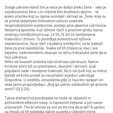
Snaga uskrsne vijesti tim je veća jer dolazi preko žena - iako je
svjedočanstvo žene u to vrijeme bilo društveno sporno - te
preko učenika koji su isprva sumnjali i skrivali se. Žene, koje su
se prema tadašnjem židovskom zakonu smatrale
nevjerodostojnim svjedocima, postaju prve glasnice uskrsnuća.
Nevjerica apostola, koji njihove riječi o praznom grobu isprva
smatraju izmišljotinom (usp.
Lk
24,11), bit će zamijenjena
hrabrošću i žrtvom. To potvrđuje autentičnost njihova
svjedočanstva. Da je riječ o ljudskoj izmišljotini, ne bi izabrali
žene za prve svjedokinje. Svaka od tih činjenica, kao i sve
zajedno, nedvosmisleno ukazuje na istinu kršćanske vjere da je
Isus uskrsnuo.
Nitko od Isusovih učenika nije očekivao uskrsnuće. Nakon
Kristove smrti bili su prestrašeni, zbunjeni i skriveni, ljudi
poljuljane nade i slomljene hrabrosti. No ti isti ljudi koji su nekoć
bježali od križa postali su neustrašivi svjedoci uskrsloga
Gospodina. U središtu Jeruzalema gdje je Isus bio razapet oni
sada javno propovijedaju: „Bog ga uskrisi oslobodivši ga grozote
smrti!“ (
Dj
2,24).
Takva dramatična preobrazba ne može se objasniti ni
psihološkim efektom mase, ni ispraznim željama, a još manje
prijevarom. Tko bi umirao za ono za što zna da je laž? A upravo
su mnogi od tih svjedoka nakon susreta s Uskrslim mirne