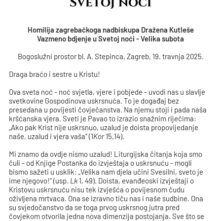
Svetoj noći
Homilija zagrebačkoga nadbiskupa Dražena Kutleše
Vazmeno bdjenje u Svetoj noći - Velika subota
Bogoslužni prostor bl. A. Stepinca, Zagreb, 19. travnja 2025.
Draga braćo i sestre u Kristu!
Ova sveta noć - noć svjetla, vjere i pobjede - uvodi nas u slavlje
svetkovine Gospodinova uskrsnuća. To je događaj bez
presedana u povijesti čovječanstva. Na njemu stoji i pada naša
kršćanska vjera. Sveti je Pavao to izrazio snažnim riječima:
„Ako pak Krist nije uskrsnuo, uzalud je doista propovijedanje
naše, uzalud i vjera vaša“ (1
Kor
15,14).
Mi znamo da ovdje nismo uzalud! Liturgijska čitanja koja smo
čuli - od Knjige Postanka do izvještaja o uskrsnuću - mogli
bismo sažeti u usklik: „Velika nam djela učini Svesilni, sveto je
ime njegovo!“ (usp.
Lk
1, 49). Doista, evanđeoski izvještaji o
Kristovu uskrsnuću nisu tek izvješća o povijesnom čudu
oživljena mrtvaca. Ona se izravno tiču nas i naše sudbine. Ona
su svjedočanstvo da se toga prvog uskrsnog jutra pred
čovjekom otvorila jedna nova dimenzija postojanja. Sve što se