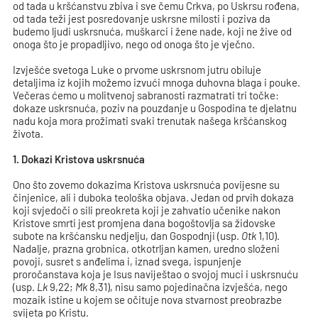
od tada u kršćanstvu zbiva i sve čemu Crkva, po Uskrsu rođena,
od tada teži jest posredovanje uskrsne milosti i poziva da
budemo ljudi uskrsnuća, muškarci i žene nade, koji ne žive od
onoga što je propadljivo, nego od onoga što je vječno.
Izvješće svetoga Luke o prvome uskrsnom jutru obiluje
detaljima iz kojih možemo izvući mnoga duhovna blaga i pouke.
Večeras ćemo u molitvenoj sabranosti razmatrati tri točke:
dokaze uskrsnuća, poziv na pouzdanje u Gospodina te djelatnu
nadu koja mora prožimati svaki trenutak našega kršćanskog
života.
1. Dokazi Kristova uskrsnuća
Ono što zovemo dokazima Kristova uskrsnuća povijesne su
činjenice, ali i duboka teološka objava. Jedan od prvih dokaza
koji svjedoči o sili preokreta koji je zahvatio učenike nakon
Kristove smrti jest promjena dana bogoštovlja sa židovske
subote na kršćansku nedjelju, dan Gospodnji (usp.
Otk
1,10).
Nadalje, prazna grobnica, otkotrljan kamen, uredno složeni
povoji, susret s anđelima i, iznad svega, ispunjenje
proročanstava koja je Isus naviještao o svojoj muci i uskrsnuću
(usp.
Lk
9,22;
Mk
8,31), nisu samo pojedinačna izvješća, nego
mozaik istine u kojem se očituje nova stvarnost preobrazbe
svijeta po Kristu.