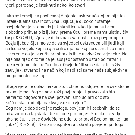
vjeri, potrebno je istaknuti nekoliko stvari.
Iako se temelji na povijesnoj činjenici uskrsnuća, vjera nije tek
intelektualna stvarnost. Ona uključuje duboko nutarnje
osvjedočenje o tome da je Uskrsli Isus, koji je muku i smrt
slobodno prihvatio iz ljubavi prema Ocu i prema nama uistinu živ
(usp.
KKC
609). Vjera je duhovna stvarnost i traži povjerenje u
Božju ljubav. Sjetimo se da su svjedoci uskrsnuća bili ljudi koji
su Isusa voljeli, koji su govorili o njemu, koji su čeznuli za njim.
Uvjerenje da je Isus živ preobrazilo ih je u odvažne svjedoke. No
nije bila riječ o tome da je Isus jednostavno ustao od mrtvih i
neko vrijeme bio među njima. Osvjedočili su se da je Isus živ
zauvijek, stvarno i na način koji nadilazi same naše subjektivne
mogućnosti spoznaje.
Stoga vjera ne dolazi nakon što dobijemo odgovore na sve što ne
razumijemo. Bog od nas traži povjerenje. Upravo zato što
nemamo odgovore na sve, pozvani smo učiniti ono što
kršćanska tradicija naziva „skokom vjere“.
Bog nam je dao dovoljno razloga, povijesnih i osobnih, da se
odvažimo na taj skok. Uskrsnuće poručuje: „Što oko ne vidje, i
uho ne ču, i u srce čovječje ne uđe, to pripravi Bog onima koji ga
ljube“ (1
Kor
2, 9). Nemamo isprike za uskratu povjerenja Bogu.