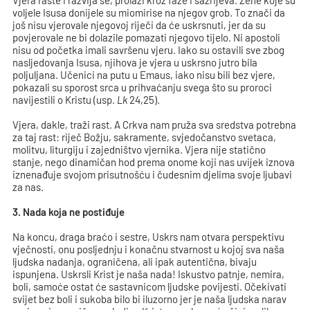
Vjera raste i razvija se, prolazi kroz faze i sazrijeva. Žene koje su
voljele Isusa donijele su miomirise na njegov grob. To znači da
još nisu vjerovale njegovoj riječi da će uskrsnuti, jer da su
povjerovale ne bi dolazile pomazati njegovo tijelo. Ni apostoli
nisu od početka imali savršenu vjeru. Iako su ostavili sve zbog
nasljedovanja Isusa, njihova je vjera u uskrsno jutro bila
poljuljana. Učenici na putu u Emaus, iako nisu bili bez vjere,
pokazali su sporost srca u prihvaćanju svega što su proroci
navijestili o Kristu (usp.
Lk
24,25).
Vjera, dakle, traži rast. A Crkva nam pruža sva sredstva potrebna
za taj rast: riječ Božju, sakramente, svjedočanstvo svetaca,
molitvu, liturgiju i zajedništvo vjernika. Vjera nije statično
stanje, nego dinamičan hod prema onome koji nas uvijek iznova
iznenađuje svojom prisutnošću i čudesnim djelima svoje ljubavi
za nas.
3. Nada koja ne postiđuje
Na koncu, draga braćo i sestre, Uskrs nam otvara perspektivu
vječnosti, onu posljednju i konačnu stvarnost u kojoj sva naša
ljudska nadanja, ograničena, ali ipak autentična, bivaju
ispunjena. Uskrsli Krist je naša nada! Iskustvo patnje, nemira,
boli, samoće ostat će sastavnicom ljudske povijesti. Očekivati
svijet bez boli i sukoba bilo bi iluzorno jer je naša ljudska narav