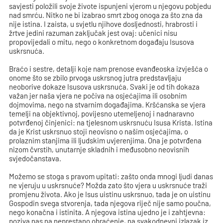
savjesti položili svoje živote ispunjeni vjerom u njegovu pobjedu
nad smrću. Nitko ne bi izabrao smrt zbog onoga za što zna da
nije istina. I zaista, u svjetlu njihove dosljednosti, hrabrosti i
žrtve jedini razuman zaključak jest ovaj: učenici nisu
propovijedali o mitu, nego o konkretnom događaju Isusova
uskrsnuća.
Braćo i sestre, detalji koje nam prenose evanđeoska izvješća o
onome što se zbilo prvoga uskrsnog jutra predstavljaju
neoborive dokaze Isusova uskrsnuća. Svaki je od tih dokaza
važan jer naša vjera ne počiva na osjećajima ili osobnim
dojmovima, nego na stvarnim događajima. Kršćanska se vjera
temelji na objektivnoj, povijesno utemeljenoj i nadnaravno
potvrđenoj činjenici: na tjelesnom uskrsnuću Isusa Krista. Istina
da je Krist uskrsnuo stoji neovisno o našim osjećajima, o
prolaznim stanjima ili ljudskim uvjerenjima. Ona je potvrđena
nizom čvrstih, unutarnje skladnih i međusobno neovisnih
svjedočanstava.
Možemo se stoga s pravom upitati: zašto onda mnogi ljudi danas
ne vjeruju u uskrsnuće? Možda zato što vjera u uskrsnuće traži
promjenu života. Ako je Isus uistinu uskrsnuo, tada je on uistinu
Gospodin svega stvorenja, tada njegova riječ nije samo poučna,
nego konačna i istinita. A njegova istina ujedno je i zahtjevna:
poziva nas na neprestano obraćenje, na svakodnevni izlazak iz