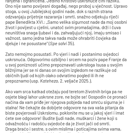
ranjena i ograničena. Jedino Kristovo uskrsnuće čini razliku.
Ono nije samo povijesni događaj, nego proboj u vječnost. Upravo
stoga, u ovoj Jubilejskoj godini nade, dok s raznih strana
odzvanjaju prijetnje razaranja i smrti, snažno odjekuju riječi
pape Benedikta XVI.: „Samo velika sigurnost nade da moj osobni
život i povijest u cjelini, unatoč svim promašajima, drži i čuva
neuništiva snaga ljubavi i da, zahvaljujući njoj, imaju smisao i
važnost, samo jedna takva nada može ohrabriti čovjeka da
djeluje i ne posustane“ (
Spe salvi
35).
Zato nemojmo posustati. Po vjeri i nadi i postanimo svjedoci
uskrsnuća. Odgovorimo ozbiljno i srcem na poziv pape Franje da
u svoj poniznosti učimo prepoznavati uskrsloga Isusa u svojim
bližnjima jer se ni danas on svojim izgledom ne razlikuje od
običnih ljudi od kojih olako odvratimo pogled ili ih ne
prepoznamo (usp.
Kateheza
, 2. veljače 2025.).
Ako vam srca katkad otežaju pod teretom životnih briga pa ne
osjete blagi lahor uskrsne zore, ne bojte se! Gospodin će pronaći
načina da vam priđe jer njegova pobjeda nad smrću sigurna je i
stalna! Ne čekajte da dobijete odgovore na sva vaša pitanja da
biste povjerovali Uskrslomu, poklonite mu se u jakoj vjeri i imat
ćete sve odgovore! Budite ljudi nade, muškarci i žene koji s
odvažnošću i radošću svjedoče da je život jači od smrti.
Draga braćo i sestre, s ovim mislima i poticajima svima vama,