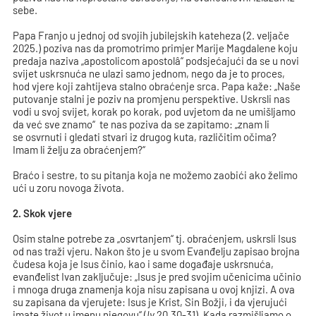
sebe.
Papa Franjo u jednoj od svojih jubilejskih kateheza (2. veljače
2025.) poziva nas da promotrimo primjer Marije Magdalene koju
predaja naziva „apostolicom apostolâ“ podsjećajući da se u novi
svijet uskrsnuća ne ulazi samo jednom, nego da je to proces,
hod vjere koji zahtijeva stalno obraćenje srca. Papa kaže: „Naše
putovanje stalni je poziv na promjenu perspektive. Uskrsli nas
vodi u svoj svijet, korak po korak, pod uvjetom da ne umišljamo
da već sve znamo“ te nas poziva da se zapitamo: „znam li
se osvrnuti i gledati stvari iz drugog kuta, različitim očima?
Imam li želju za obraćenjem?“
Braćo i sestre, to su pitanja koja ne možemo zaobići ako želimo
ući u zoru novoga života.
2. Skok vjere
Osim stalne potrebe za „osvrtanjem“ tj. obraćenjem, uskrsli Isus
od nas traži vjeru. Nakon što je u svom Evanđelju zapisao brojna
čudesa koja je Isus činio, kao i same događaje uskrsnuća,
evanđelist Ivan zaključuje: „Isus je pred svojim učenicima učinio
i mnoga druga znamenja koja nisu zapisana u ovoj knjizi. A ova
su zapisana da vjerujete: Isus je Krist, Sin Božji, i da vjerujući
imate život u imenu njegovu“ (
Iv
20,30-31). Kada razmišljamo o