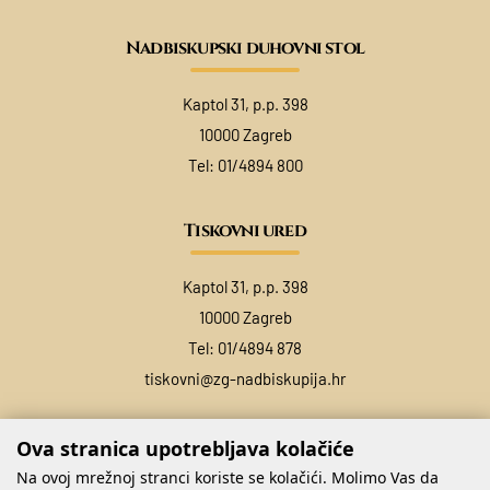
Nadbiskupski duhovni stol
Kaptol 31, p.p. 398
10000 Zagreb
Tel:
01/4894 800
Tiskovni ured
Kaptol 31, p.p. 398
10000 Zagreb
Tel:
01/4894 878
tiskovni@zg-nadbiskupija.hr
Ova stranica upotrebljava kolačiće
Na ovoj mrežnoj stranci koriste se kolačići. Molimo Vas da