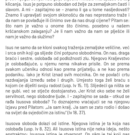
klicanja. Isus je potpuno slobodan od želje za zemaljskom časti i
slavom. A mi – zapitajmo se – znamo li ga u tome nasljedovati?
Znamo li upravljati svojom sklonošću da nas neprestano traže i
da nam se povlađuje ili činimo sve da nas drugi cijene? Pitam se:
što nam je važno u onome što činimo, posebno u našem
kršćanskom zalaganju? Je li nam važno da nam se plješće ili
nam je važno da služimo?
Isus ne samo da se kloni svakog traženja zemaljske veličine, već
i srca onih koji ga slijede čini potpuno slobodnima. On nas, draga
braćo i sestre, oslobađa od podložnosti zlu. Njegovo Kraljevstvo
je oslobađajuće, u njemu nema nikakve prisile. On se prema
svakom učeniku odnosi kao prema prijatelju, a ne kao prema
podaniku. Iako je Krist iznad svih moćnika, On ne povlači crtu
razdvajanja između sebe i drugih. Umjesto toga želi braću s
kojom će dijeliti svoju radost (usp. Iv 15, 11). Slijedeći ga ništa se
ne gubi, već se stječe dostojanstvo. Jer Krist oko sebe ne želi
servilnost, nego slobodne ljude. I – zapitajmo se sada – otkud se
rađa Isusova sloboda? To doznajemo vraćajući se na njegovu
izjavu pred Pilatom: „Ja sam kralj. Ja sam se zato rodio i došao
na svijet da svjedočim za istinu“ (Iv 18, 37).
Isusova sloboda dolazi od istine. Njegova istina je ta koja nas
oslobađa (usp. Iv 8, 32). Ali Isusova istina nije neka ideja, nešto
apstraktno: Isusova istina je stvarnost, On sâm je taj koji nas