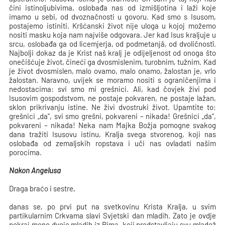
čini istinoljubivima, oslobađa nas od izmišljotina i laži koje
imamo u sebi, od dvoznačnosti u govoru. Kad smo s Isusom,
postajemo istiniti. Kršćanski život nije uloga u kojoj možemo
nositi masku koja nam najviše odgovara. Jer kad Isus kraljuje u
srcu, oslobađa ga od licemjerja, od podmetanjâ, od dvoličnostî.
Najbolji dokaz da je Krist naš kralj je odijeljenost od onoga što
onečišćuje život, čineći ga dvosmislenim, turobnim, tužnim. Kad
je život dvosmislen, malo ovamo, malo onamo, žalostan je, vrlo
žalostan. Naravno, uvijek se moramo nositi s ograničenjima i
nedostacima: svi smo mi grešnici. Ali, kad čovjek živi pod
Isusovim gospodstvom, ne postaje pokvaren, ne postaje lažan,
sklon prikrivanju istine. Ne živi dvostruki život. Upamtite to:
grešnici „da“, svi smo grešni, pokvareni – nikada! Grešnici „da“,
pokvareni – nikada! Neka nam Majka Božja pomogne svakog
dana tražiti Isusovu istinu, Kralja svega stvorenog, koji nas
oslobađa od zemaljskih ropstava i uči nas ovladati našim
porocima.
Nakon Angelusa
Draga braćo i sestre,
danas se, po prvi put na svetkovinu Krista Kralja, u svim
partikularnim Crkvama slavi Svjetski dan mladih. Zato je ovdje
pokraj mene dvoje mladih iz Rima, koji predstavljaju svu mladež