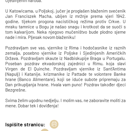
Ujedinjenih naroda.
U Katowicama, u Poljskoj, jučer je proglašen blaženim svećenik
Jan Franciszek Macha, ubijen iz mržnje prema vjeri 1942.
godine, tijekom progona nacističkog režima protiv Crkve. U
mraku tamnice u Bogu je našao snagu i krotkost da se suoči s
tom kalvarijom. Neka njegovo mučeništvo bude plodno sjeme
nade i mira. Pljesak novom blaženiku!
Pozdravljam sve vas, vjernike iz Rima i hodočasnike iz raznih
zemalja, posebno vjernike iz Poljske i Sjedinjenih Američkih
Država. Pozdravljam skaute iz Nadbiskupije Braga u Portugalu.
Poseban pozdrav ekvadorskoj zajednici u Rimu, koja slavi
Virgen de El Quinche. Pozdravljam vjernike iz Sant’Antima
(Napulj) i Katanije, krizmanike iz Pattade te volontere Banke
hrane (Banco Alimentare), koji se iduće subote pripremaju za
Dan prikupljanja hrane. Hvala vam puno! Pozdrav također djeci
Bezgrešne.
Svima želim ugodnu nedjelju. I molim vas, ne zaboravite moliti za
mene. Dobar tek i doviđenja!
Ispišite stranicu: