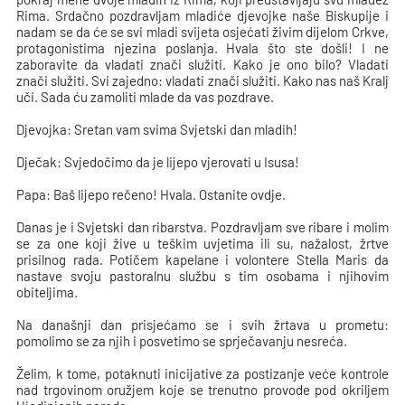
Rima. Srdačno pozdravljam mladiće djevojke naše Biskupije i
nadam se da će se svi mladi svijeta osjećati živim dijelom Crkve,
protagonistima njezina poslanja. Hvala što ste došli! I ne
zaboravite da vladati znači služiti. Kako je ono bilo? Vladati
znači služiti. Svi zajedno: vladati znači služiti. Kako nas naš Kralj
uči. Sada ću zamoliti mlade da vas pozdrave.
Djevojka: Sretan vam svima Svjetski dan mladih!
Dječak: Svjedočimo da je lijepo vjerovati u Isusa!
Papa: Baš lijepo rečeno! Hvala. Ostanite ovdje.
Danas je i Svjetski dan ribarstva. Pozdravljam sve ribare i molim
se za one koji žive u teškim uvjetima ili su, nažalost, žrtve
prisilnog rada. Potičem kapelane i volontere Stella Maris da
nastave svoju pastoralnu službu s tim osobama i njihovim
obiteljima.
Na današnji dan prisjećamo se i svih žrtava u prometu:
pomolimo se za njih i posvetimo se sprječavanju nesreća.
Želim, k tome, potaknuti inicijative za postizanje veće kontrole
nad trgovinom oružjem koje se trenutno provode pod okriljem