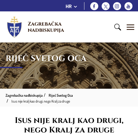
HR
Zagrebačka 
nadbiskupija
RIJEČ SVETOG OCA
Zagrebačka nadbiskupija
Riječ Svetog Oca
Isus nije kralj kao drugi, nego Kralj za druge
Isus nije kralj kao drugi,
nego Kralj za druge