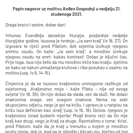
Papin nagovor uz molitvu Anđeo Gospodnji u nedjelju 21.
studenoga 2021.
Draga braćo i sestre, dobar dan!
Vrhunac Evanđelja današnje liturgije, posljednje nedjelje
liturgijske godine, Isusova je tvrdnja: „Ja sam kralj“ (Iv 18, 37). On
izgovara te riječi pred Pilatom, dok svjetina izvikuje njegovu
smrtnu osudu. On kaže: „Ja sam kralj“, a mnoštvo izvikuje
njegovu osudu na smrt: kakav kontrast! Došao je ključni čas.
Prije toga, Isus nije želio da mu mnoštvo kliče kao kralju: sjetimo
se kako se nakon umnažanja kruhova i riba povukao u osamu na
molitvu (usp. Iv 6, 14-15).
Činjenica je da se Isusovo kraljevstvo umnogome razlikuje od
svjetovnog. „Kraljevstvo moje – kaže Pilatu – nije od ovoga
svijeta“ (Iv 18, 36). On nije došao da vlada, već da služi. Ne dolazi
znakovima snage, već snagom znakova. Nema na sebi
skupocjenu odjeću, nego je gol na križu. I upravo je u natpisu na
križu Isus definiran kao „kralj“ (usp. Iv 19, 19). Doista, njegovo je
kraljevstvo iznad ljudskih mjerila! Mogli bismo reći da On nije
kralj kao drugi, nego je Kralj za druge. Razmislimo o tome: Krist,
pred Pilatom, kaže da je kralj u trenutku u kojem je mnoštvo
protiv njega, dok je, kad ga je slijedilo i klicalo mu, bježao od tog