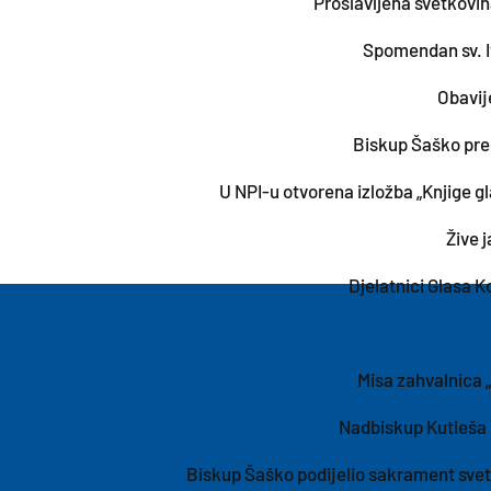
Proslavljena svetkovin
Spomendan sv. I
Obavij
Biskup Šaško pred
U NPI-u otvorena izložba „Knjige g
Žive 
Djelatnici Glasa K
​Misa zahvalnica
Nadbiskup Kutleša 
Biskup Šaško podijelio sakrament svete