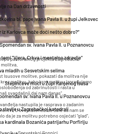
lje na Dan državnosti
kovina bl. pape Ivana Pavla II. u župi Jelkovec
r iz Karlovca može doći nešto dobro?“
Spomendan sv. Ivana Pavla II. u Poznanovcu
temi "Vjera, Crkva i mentalno zdravlje"
klopu pastoralnog projekta Zagrebačke
 molitva.
a mladih u Sesvetskim selima
st Isusove molitve, pokazati da molitva nije
e kroz molitvu, kako kroz molitvu izgrađujemo
Stepinčeve moći u Župi Ranjenog Isusa
slobođenja od zabrinutosti i rasta u
naš svagdašnji daj nam danas".
pomendan sv. Ivana Pavla II. u Poznanovcu
evanđelja nastupila je rasprava o zadanim
o slavlje u Zagrebačkoj katedrali
olitvi. U ovoj katehezi se čulo da nam se
o da je za molitvu potrebno osjećati "glad",
a kardinala Bozanića patrijarhu Porfiriju
 župnik u Sesvetskoj Sopnici.