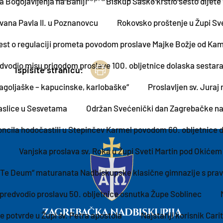
a Bogojavljenja na Baniji
Biskup Šaško krstio šesto dijete 
vana Pavla II. u Poznanovcu
Rokovsko proštenje u Župi Sv
Draš
est o regulaciji prometa povodom proslave Majke Božje od Kam
vodio misu prigodom proslave 100. obljetnice dolaska sestara
Ispišite stranicu:
lagoljaške – kapucinske, karlobaške“
Proslavljen sv. Jura
jaslice u Sesvetama
Održan Svećenički dan Zagrebačke na
oncila hodočastili u Stepinčev Karmel povodom 60. obljetnice d
Vanjska proslava sv. Roka u Župi Sveti Martin pod Okićem
 „Te Deum“ maturanata Nadbiskupske klasične gimnazije s prav
predvodio proslavu 50. obljetnice osnutka Župe Soblinec
ZAGREBAČKA NADBISKUPIJA
 potvrde u Župi sv. Petra apostola
Najstariji korisnik Car