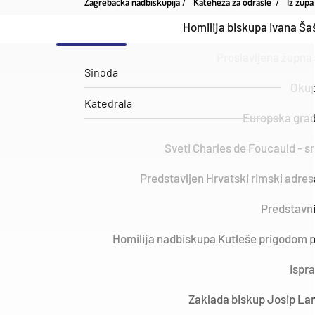
Zagrebačka nadbiskupija
Kateheza za odrasle
Iz župa
Homilija biskupa Ivana Ša
Proslavljena župna 
Sinoda
Okup
Katedrala
Europska građa
Sveti Charles de Foucauld - src
​Predstavljen Hrvatski rimski adre
Predstavni
Homilija nadbiskupa Kutleše prigodom p
Ispra
Zaklada biskup Josip Lan