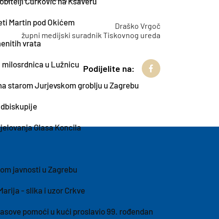
obitelji Ćurković na Ksaveru
eti Martin pod Okićem
ko Vrgoč
župni medijski suradnik Tiskovnog ureda
enitih vrata
 milosrdnica u Lužnicu
Podijelite na:
j na starom Jurjevskom groblju u Zagrebu
dbiskupije
jelovanja Glasa Koncila
om javnosti u Zagrebu
Marija - slika i uzor Crkve
itasove pomoći u kući proslavio 99. rođendan