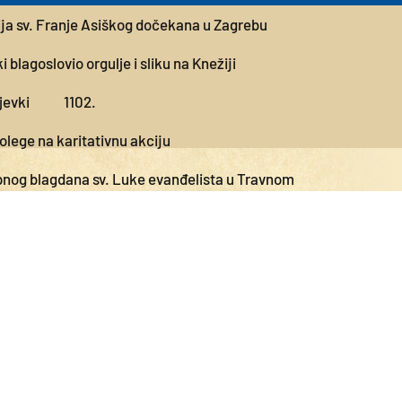
ija sv. Franje Asiškog dočekana u Zagrebu
 blagoslovio orgulje i sliku na Knežiji
jevki
1102.
olege na karitativnu akciju
pnog blagdana sv. Luke evanđelista u Travnom
acije katoličkih sveučilišta na HKS-u
 za djecu u Brestju
tu Zemlju
nog blagdana sv. Luke evanđelista u Travnom
vori na KBF-u s temom "Priziv savjesti"