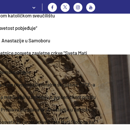
kom katoličkom sveučilištu
svetost pobjeđuje“
. Anastazije u Samoboru
etnice posvete zavjetne crkve "Sveta Mati
ademske godine
eše na otvorenju Generalne skupštine FUCE-a
za mlade koji razmišljaju o svećeničkom pozivu
Proslava blagdana sv. Anastazije u Samoboru
posvete zavjetne crkve Svete Mati Slobode na