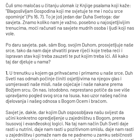
Čuli smo maločas u čitanju ulomak iz Knjige psalama koji kaže:
"Blagoslivljam Gospodina koji me svjetuje te me i noću srce
opominje" (Ps 16, 7). To je još jedan dar Duha Svetoga: dar
savjeta. Znamo koliko nam je važno, posebno u najosjetljivijim
trenucima, moći računati na savjete mudrih osoba i ljudi koji nas
vole.
Po daru savjeta, pak, sâm Bog, svojim Duhom, prosvjetljuje naše
srce, tako da nam daje shvatiti prave riječi koje treba reći i
ispravan stav koji treba zauzeti te put kojim treba ići. Ali kako
taj dar djeluje u nama?
1.
U trenutku u kojem ga prihvaćamo i primamo u naše srce, Duh
Sveti nas odmah počinje činiti osjetljivima na njegov glas i
usmjeravati naše misli, naše osjećaje i naše nakane prema
Božjem srcu. On nas, istodobno, neprestano potiče da sve više
upravljamo pogled svog srca na Isusa, kao uzor našeg načina
djelovanja i našeg odnosa s Bogom Ocem i braćom.
Savjet je, dakle, dar kojim Duh osposobljava našu svijest da
učini konkretno opredjeljenje u zajedništvu s Bogom, prema
Isusovoj i evanđeoskoj logici. Na taj nam način Duh Sveti daje
rasti u nutrini, daje nam rasti u pozitivnom smislu, daje nam rasti
u zajedništvu i pomaže nam da ne padnemo u zamku sebičnosti