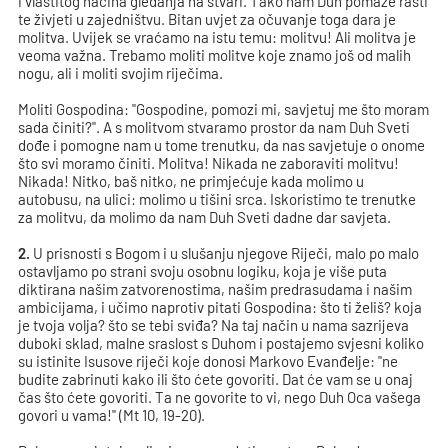
i vlastitog načina gledanja na stvari. Tako nam Duh pomaže rasti
te živjeti u zajedništvu. Bitan uvjet za očuvanje toga dara je
molitva. Uvijek se vraćamo na istu temu: molitvu! Ali molitva je
veoma važna. Trebamo moliti molitve koje znamo još od malih
nogu, ali i moliti svojim riječima.
Moliti Gospodina: "Gospodine, pomozi mi, savjetuj me što moram
sada činiti?". A s molitvom stvaramo prostor da nam Duh Sveti
dođe i pomogne nam u tome trenutku, da nas savjetuje o onome
što svi moramo činiti. Molitva! Nikada ne zaboraviti molitvu!
Nikada! Nitko, baš nitko, ne primjećuje kada molimo u
autobusu, na ulici: molimo u tišini srca. Iskoristimo te trenutke
za molitvu, da molimo da nam Duh Sveti dadne dar savjeta.
2.
U prisnosti s Bogom i u slušanju njegove Riječi, malo po malo
ostavljamo po strani svoju osobnu logiku, koja je više puta
diktirana našim zatvorenostima, našim predrasudama i našim
ambicijama, i učimo naprotiv pitati Gospodina: što ti želiš? koja
je tvoja volja? što se tebi sviđa? Na taj način u nama sazrijeva
duboki sklad, malne sraslost s Duhom i postajemo svjesni koliko
su istinite Isusove riječi koje donosi Markovo Evanđelje: "ne
budite zabrinuti kako ili što ćete govoriti. Dat će vam se u onaj
čas što ćete govoriti. Ta ne govorite to vi, nego Duh Oca vašega
govori u vama!" (Mt 10, 19-20).