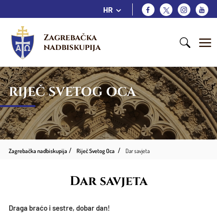
HR
Zagrebačka 
nadbiskupija
RIJEČ SVETOG OCA
Zagrebačka nadbiskupija
Riječ Svetog Oca
Dar savjeta
Dar savjeta
Draga braćo i sestre, dobar dan!