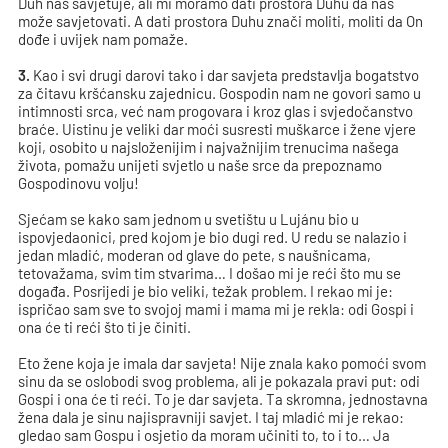
Duh nas savjetuje, ali mi moramo dati prostora Duhu da nas
može savjetovati. A dati prostora Duhu znači moliti, moliti da On
dođe i uvijek nam pomaže.
3.
Kao i svi drugi darovi tako i dar savjeta predstavlja bogatstvo
za čitavu kršćansku zajednicu. Gospodin nam ne govori samo u
intimnosti srca, već nam progovara i kroz glas i svjedočanstvo
braće. Uistinu je veliki dar moći susresti muškarce i žene vjere
koji, osobito u najsloženijim i najvažnijim trenucima našega
života, pomažu unijeti svjetlo u naše srce da prepoznamo
Gospodinovu volju!
Sjećam se kako sam jednom u svetištu u Lujánu bio u
ispovjedaonici, pred kojom je bio dugi red. U redu se nalazio i
jedan mladić, moderan od glave do pete, s naušnicama,
tetovažama, svim tim stvarima… I došao mi je reći što mu se
događa. Posrijedi je bio veliki, težak problem. I rekao mi je:
ispričao sam sve to svojoj mami i mama mi je rekla: odi Gospi i
ona će ti reći što ti je činiti.
Eto žene koja je imala dar savjeta! Nije znala kako pomoći svom
sinu da se oslobodi svog problema, ali je pokazala pravi put: odi
Gospi i ona će ti reći. To je dar savjeta. Ta skromna, jednostavna
žena dala je sinu najispravniji savjet. I taj mladić mi je rekao:
gledao sam Gospu i osjetio da moram učiniti to, to i to… Ja