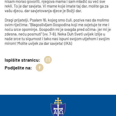
nisam morao govoriti, njegova mama i sam mladić su već sve
rekli. To je dar savjeta. Vi mame koje imate taj dar, molite ga za
vašu djecu, dar savjetovanja djece je Božji dar.
Dragi prijatelji, Psalam 16, kojeg smo čuli, poziva nas da molimo
ovim riječima: "Blagoslivljam Gospodina koji me svjetuje te me i
noću srce opominje. Gospodin mi je svagda pred očima; jer mi je
zdesna, neću posrnuti" (vv. 7-8). Neka Duh Sveti uvijek izlije u
naše srce tu sigurnost i tako nas ispuni svojom utjehom i svojim
mirom! Molite uvijek za dar savjeta! (IKA)
Ispišite stranicu:
Podijelite na: