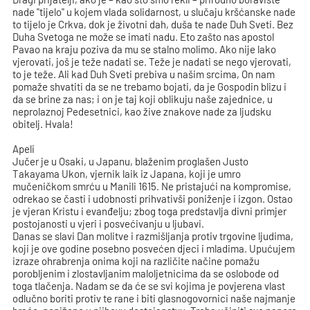
nade "tijelo" u kojem vlada solidarnost, u slučaju kršćanske nade
to tijelo je Crkva, dok je životni dah, duša te nade Duh Sveti. Bez
Duha Svetoga ne može se imati nadu. Eto zašto nas apostol
Pavao na kraju poziva da mu se stalno molimo. Ako nije lako
vjerovati, još je teže nadati se. Teže je nadati se nego vjerovati,
to je teže. Ali kad Duh Sveti prebiva u našim srcima, On nam
pomaže shvatiti da se ne trebamo bojati, da je Gospodin blizu i
da se brine za nas; i on je taj koji oblikuju naše zajednice, u
neprolaznoj Pedesetnici, kao žive znakove nade za ljudsku
obitelj. Hvala!
Apeli
Jučer je u Osaki, u Japanu, blaženim proglašen Justo
Takayama Ukon, vjernik laik iz Japana, koji je umro
mučeničkom smrću u Manili 1615. Ne pristajući na kompromise,
odrekao se časti i udobnosti prihvativši poniženje i izgon. Ostao
je vjeran Kristu i evanđelju; zbog toga predstavlja divni primjer
postojanosti u vjeri i posvećivanju u ljubavi.
Danas se slavi Dan molitve i razmišljanja protiv trgovine ljudima,
koji je ove godine posebno posvećen djeci i mladima. Upućujem
izraze ohrabrenja onima koji na različite načine pomažu
porobljenim i zlostavljanim maloljetnicima da se oslobode od
toga tlačenja. Nadam se da će se svi kojima je povjerena vlast
odlučno boriti protiv te rane i biti glasnogovornici naše najmanje