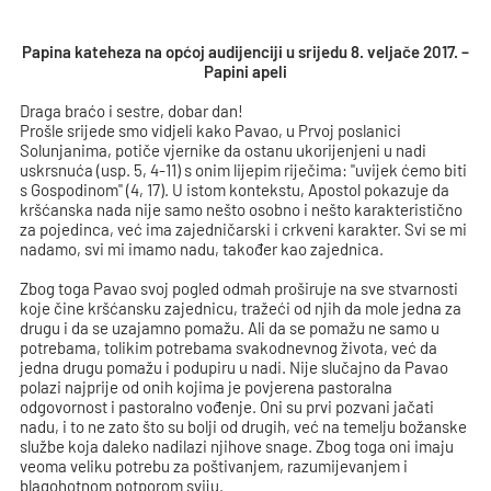
Papina kateheza na općoj audijenciji u srijedu 8. veljače 2017. –
Papini apeli
Draga braćo i sestre, dobar dan!
Prošle srijede smo vidjeli kako Pavao, u Prvoj poslanici
Solunjanima, potiče vjernike da ostanu ukorijenjeni u nadi
uskrsnuća (usp. 5, 4-11) s onim lijepim riječima: "uvijek ćemo biti
s Gospodinom" (4, 17). U istom kontekstu, Apostol pokazuje da
kršćanska nada nije samo nešto osobno i nešto karakteristično
za pojedinca, već ima zajedničarski i crkveni karakter. Svi se mi
nadamo, svi mi imamo nadu, također kao zajednica.
Zbog toga Pavao svoj pogled odmah proširuje na sve stvarnosti
koje čine kršćansku zajednicu, tražeći od njih da mole jedna za
drugu i da se uzajamno pomažu. Ali da se pomažu ne samo u
potrebama, tolikim potrebama svakodnevnog života, već da
jedna drugu pomažu i podupiru u nadi. Nije slučajno da Pavao
polazi najprije od onih kojima je povjerena pastoralna
odgovornost i pastoralno vođenje. Oni su prvi pozvani jačati
nadu, i to ne zato što su bolji od drugih, već na temelju božanske
službe koja daleko nadilazi njihove snage. Zbog toga oni imaju
veoma veliku potrebu za poštivanjem, razumijevanjem i
blagohotnom potporom sviju.