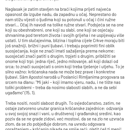
Naglasak je zatim stavljen na braći kojima prijeti najveća
opasnost da izgube nadu, da zapadnu u očaj. Neprestano do
nam stižu vijesti o ljudima koji su potonuli u očaj i čini ružne
stvari… Očaj ih navodi na tolike ružne stvari. Podsjeća se na one
koji su obeshrabreni, one koji su slabi, one koji se osjećaju
shrvanima pod teretom života i svojih grijeha i ne uspijevaju više
ustati. U tim slučajevima, blizina i toplina cijele Crkve moraju biti
još snažniji, brižni i puni ljubavi, i trebaju poprimiti fini oblik
suosjećanja, koje ne znači imati sažaljenja prema nekome:
suosjećati znači patiti s drugim, trpjeti s drugim, približiti se
onome koji trpi; jedna riječ, jedno milovanje, ali koji dolazi od
srca; to znači suosjećati s onim koji treba tješenje i utjehu. To je
silno važno: kršćanska nada ne može bez prave i konkretne
ljubavi. Sâm Apostol narodâ u Poslanici Rimljanima progovara sa
srcem na dlanu: "Mi jaki – koji imamo vjeru, nadu, i ne tište nas
toliki problemi – treba da nosimo slabosti slabih, a ne da sebi
ugađamo" (15, 1).
Treba nositi, nositi slabost drugih. To svjedočanstvo, zatim, ne
ostaje zatvoreno unutar granica kršćanske zajednice: odzvanja
u svoj svojoj snazi i vani, u društvenoj i građanskoj sredini, kao
poziv da se ne grade zidovi, već mostovi, da se na zlo ne uzvraća
zlom, da se zlo pobjeđuje dobrom, na uvredu odgovara
opraštanjem – kršćanin nikada ne smije reći: platit ćeš ti meni!,