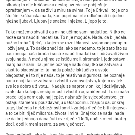
nikada; to nije kršćanska gesta; uvreda se pobjeđuje
opraštanjem –, da se živi u miru sa svima. To je Crkva! I to je ono
što čini kršćanska nada, kad poprima crte odlučnosti i ujedno
nježne ljubavi. Ljubav je snažna i nježna. Lijepo je to!
Tako možemo shvatiti da mi ne učimo sami nadati se. Nitko ne
može sam naučiti nadati se. To nije moguće. Nada, da bi jačala,
nužno treba "tijelo", u kojem se razni članovi uzajamno podupiru
i oživljavaju. To dakle znači da, ako se nadamo, to je zato što su
nas mnoga naša braća i sestre naučili nadati se i održavali živom
svoju nadu. A među njima se ističu mali, siromašni, jednostavni,
marginalizirani. Dà, jer ne poznaje nadu onaj tko se zatvara u
vlastito blagostanje: taj nadu polaže isključivo u svoje
blagostanje i to nije nada: to je relativna sigurnost; ne poznaje
nadu onaj tko se zatvara u vlastito zadovoljstvo, kojem uvijek
sve ide dobro u životu... Nadaju se naprotiv oni koji doživljavaju
svaki dan kušnju, nesigurnost i vlastitu ograničenost. To su naša
braća koja nam daju najljepše, najsnažnije svjedočanstvo, jer
ostaju stameni u pouzdavanju u Gospodinu, znajući da, onkraj
tuge, tlačenja i neizbježnosti smrti, zadnja riječ će biti njegova,
a to će biti riječ milosrđa, života i mira. Onaj tko se nada, nada
se da će jednoga dana čuti ove riječi: "Dođi, dođi k meni, brate;
dođi, dođi k meni sestro, za svu vječnost".
Dragi prijatelji, ako je – kao što smo rekli – prirodno boravište