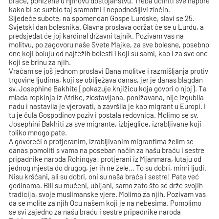
braće, ponižene u njihovu dostojanstvu. Treba učiniti sve napore
kako bi se suzbio taj sramotni i nepodnošljivi zločin.
Sljedeće subote, na spomendan Gospe Lurdske, slavi se 25.
Svjetski dan bolesnika. Glavna proslava održat će se u Lurdu, a
predsjedat će joj kardinal državni tajnik. Pozivam vas na
molitvu, po zagovoru naše Svete Majke, za sve bolesne, posebno
one koji boluju od najtežih bolesti i koji su sami, kao i za sve one
koji se brinu za njih.
Vraćam se još jednom proslavi Dana molitve i razmišljanja protiv
trgovine ljudima, koji se obilježava danas, jer je danas blagdan
sv. Josephine Bakhite [pokazuje knjižicu koja govori o njoj]. Ta
mlada ropkinja iz Afrike, zlostavljana, ponižavana, nije izgubila
nadu i nastavila je vjerovati, a završila je kao migrant u Europi. I
tu je čula Gospodinov poziv i postala redovnica. Molimo se sv.
Josephini Bakhiti za sve migrante, izbjeglice, izrabljivane koji
toliko mnogo pate.
A govoreći o protjeranim, izrabljivanim migrantima želim se
danas pomoliti s vama na poseban način za našu braću i sestre
pripadnike naroda Rohingya: protjerani iz Mjanmara, lutaju od
jednog mjesta do drugog, jer ih ne žele... To su dobri, mirni ljudi.
Nisu kršćani, ali su dobri, oni su naša braća i sestre! Pate već
godinama. Bili su mučeni, ubijani, samo zato što se drže svojih
tradicija, svoje muslimanske vjere. Molimo za njih. Pozivam vas
da se molite za njih Ocu našem koji je na nebesima. Pomolimo
se svi zajedno za našu braću i sestre pripadnike naroda