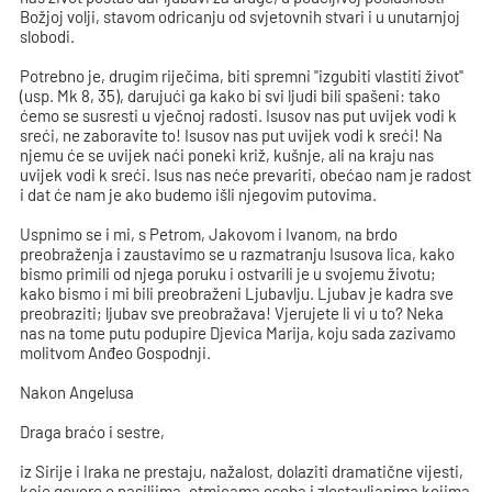
Božjoj volji, stavom odricanju od svjetovnih stvari i u unutarnjoj
slobodi.
Potrebno je, drugim riječima, biti spremni "izgubiti vlastiti život"
(usp. Mk 8, 35), darujući ga kako bi svi ljudi bili spašeni: tako
ćemo se susresti u vječnoj radosti. Isusov nas put uvijek vodi k
sreći, ne zaboravite to! Isusov nas put uvijek vodi k sreći! Na
njemu će se uvijek naći poneki križ, kušnje, ali na kraju nas
uvijek vodi k sreći. Isus nas neće prevariti, obećao nam je radost
i dat će nam je ako budemo išli njegovim putovima.
Uspnimo se i mi, s Petrom, Jakovom i Ivanom, na brdo
preobraženja i zaustavimo se u razmatranju Isusova lica, kako
bismo primili od njega poruku i ostvarili je u svojemu životu;
kako bismo i mi bili preobraženi Ljubavlju. Ljubav je kadra sve
preobraziti; ljubav sve preobražava! Vjerujete li vi u to? Neka
nas na tome putu podupire Djevica Marija, koju sada zazivamo
molitvom Anđeo Gospodnji.
Nakon Angelusa
Draga braćo i sestre,
iz Sirije i Iraka ne prestaju, nažalost, dolaziti dramatične vijesti,
koje govore o nasiljima, otmicama osoba i zlostavljanima kojima