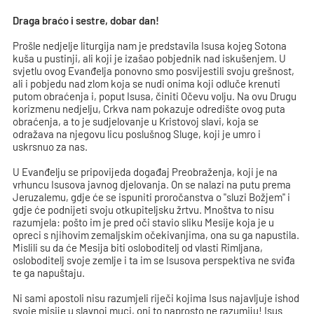
Draga braćo i sestre, dobar dan!
Prošle nedjelje liturgija nam je predstavila Isusa kojeg Sotona
kuša u pustinji, ali koji je izašao pobjednik nad iskušenjem. U
svjetlu ovog Evanđelja ponovno smo posvijestili svoju grešnost,
ali i pobjedu nad zlom koja se nudi onima koji odluče krenuti
putom obraćenja i, poput Isusa, činiti Očevu volju. Na ovu Drugu
korizmenu nedjelju, Crkva nam pokazuje odredište ovog puta
obraćenja, a to je sudjelovanje u Kristovoj slavi, koja se
odražava na njegovu licu poslušnog Sluge, koji je umro i
uskrsnuo za nas.
U Evanđelju se pripovijeda događaj Preobraženja, koji je na
vrhuncu Isusova javnog djelovanja. On se nalazi na putu prema
Jeruzalemu, gdje će se ispuniti proročanstva o "sluzi Božjem" i
gdje će podnijeti svoju otkupiteljsku žrtvu. Mnoštva to nisu
razumjela: pošto im je pred oči stavio sliku Mesije koja je u
opreci s njihovim zemaljskim očekivanjima, ona su ga napustila.
Mislili su da će Mesija biti osloboditelj od vlasti Rimljana,
osloboditelj svoje zemlje i ta im se Isusova perspektiva ne sviđa
te ga napuštaju.
Ni sami apostoli nisu razumjeli riječi kojima Isus najavljuje ishod
svoje misije u slavnoj muci, oni to naprosto ne razumiju! Isus