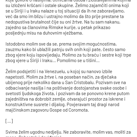
su izloženi kršćani i ostale skupine. Želimo zajamčiti onima koji
se u Siriji i u Iraku nalaze u toj situaciji da ih ne zaboravljamo,
već da smo im blizu i ustrajno molimo da što prije prestane ta
nedopustiva brutalnost čije su oni žrtve. Na tu sam nakanu,
zajedno sa članovima Rimske kurije, u petak prikazao
posljednju misu na duhovnim vježbama.
Istodobno molim sve da se, prema svojim mogućnostima,
zauzmu kako bi ublažili patnju svih onih koji pate, često samo
zbog vjere koju ispovijedaju. Molimo za tu braću i sestre koji trpe
zbog vjere u Siriji i Iraku… Pomolimo se u tišini…
Želim podsjetiti i na Venezuelu, u kojoj su nanovo izbile
napetosti. Molim za žrtve i, na poseban način, za dječaka
ubijenog prije nekoliko dana u San Cristobalu. Pozivam sve na
odbacivanje nasilja i na poštivanje dostojanstva svake osobe i
svetosti ljudskoga života, i pozivam da se ponovno krene putom
zajedništva na dobrobit zemlje, otvarajući prostor za iskrene i
konstruktivne susrete i dijalog. Povjeravam taj dragi narod
majčinskom zagovoru Gospe od Coromota.
[…]
Svima želim ugodnu nedjelju. Ne zaboravite, molim vas, moliti za