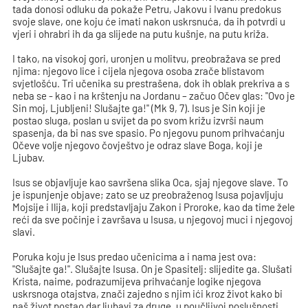
tada donosi odluku da pokaže Petru, Jakovu i Ivanu predokus
svoje slave, one koju će imati nakon uskrsnuća, da ih potvrdi u
vjeri i ohrabri ih da ga slijede na putu kušnje, na putu križa.
I tako, na visokoj gori, uronjen u molitvu, preobražava se pred
njima: njegovo lice i cijela njegova osoba zrače blistavom
svjetlošću. Tri učenika su prestrašena, dok ih oblak prekriva a s
neba se - kao i na krštenju na Jordanu – začuo Očev glas: "Ovo je
Sin moj, Ljubljeni! Slušajte ga!" (Mk 9, 7). Isus je Sin koji je
postao sluga, poslan u svijet da po svom križu izvrši naum
spasenja, da bi nas sve spasio. Po njegovu punom prihvaćanju
Očeve volje njegovo čovještvo je odraz slave Boga, koji je
Ljubav.
Isus se objavljuje kao savršena slika Oca, sjaj njegove slave. To
je ispunjenje objave; zato se uz preobraženog Isusa pojavljuju
Mojsije i Ilija, koji predstavljaju Zakon i Proroke, kao da time žele
reći da sve počinje i završava u Isusa, u njegovoj muci i njegovoj
slavi.
Poruka koju je Isus predao učenicima a i nama jest ova:
"Slušajte ga!". Slušajte Isusa. On je Spasitelj: slijedite ga. Slušati
Krista, naime, podrazumijeva prihvaćanje logike njegova
uskrsnoga otajstva, znači zajedno s njim ići kroz život kako bi
naš život postao dar ljubavi za druge, u poučljivoj poslušnosti