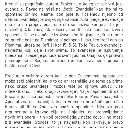
krenuli su pogrešnim putem. Stožer oko kojeg se sve vrti jest
evanđelje. Pavao ne misli na „četiri Evanđelja“ kao što mi to
spontano činimo. Naime, dok piše tu Poslanicu nijedno od
četiriju Evanđelja još uvijek nije napisano. Za njega je evanđelje
ono što on propovijeda, ono što se naziva kerigma, to jest
navještaj. A koji navještaj? Isusove smrti i uskrsnuća kao izvora
spasenja. To se evanđelje izražava s četiri glagola: „Krist umrije
za grijehe naše po Pismima; bî pokopan i uskrišen treći dan po
Pismima; ukaza se Kefi“ (1 Kor 15, 3-5). To je Pavlovo evanđelje,
navještaj koji daje život svima. To evanđelje je ispunjenje
obećanjâ i spasenje ponuđeno svim ljudima. Onaj tko ga prihvati
pomiruje se s Bogom, prihvaćen je kao pravi sin i prima u
baštinu vječni život.
Pred tako velikim darom koji je dan Galaćanima, Apostol ne
može sebi objasniti kako to da oni razmišljaju o tome da prime
neko drugo „evanđelje“, možda više po njihovu ukusu, više
intelektualno… neko drugo „evanđelje“. Valja napomenuti da ti
kršćani još nisu napustili evanđelje koje je Pavao navijestio.
Apostol zna da još uvijek imaju vremena ne učiniti pogrešan
korak, ali ih snažno, vrlo snažno opominje. Njegova prva
argumentacija izravno cilja na činjenicu da propovijedanje
novih misionara – tih koji propovijedaju nešto novo – ne može
biti evanđelje. Štoviše, to je navještaj koji iskrivljuje pravo
evanđelje jer priječi postići slobodu – to je ključna riječ –