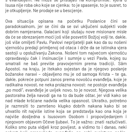
Isusa nije roba oko koje se cjenka; to je spasenje, to je susret, to
je otkupljenje. Ne prodaje se u bescjenje.
Ova situacija opisana na početku Poslanice čini se
paradoksalnom, jer se čini da se svi uključeni subjekti vode
dobrim namjerama. Galaćani koji slušaju nove misionare misle
da će se obrezanjem moći još više posvetiti Božjoj volji te, dakle,
još više omiljeti Pavlu. Pavlovi neprijatelji pak kao da su nošeni
vjernošću predaji primljenoj od otaca i drže da se istinska vjera
sastoji u opsluživanju Zakona. Nošeni tom najvećom vjernošću
opravdavaju čak i insinuacije i sumnje u vezi Pavla, kojeg su
smatrali ne baš previše pravovjernim prema tradiciji. Sâm
Apostol, na kraju, je itekako svjestan da je njegovo poslanje
božanske naravi – objavljeno mu je od samoga Krista – te ga,
dakle, pokreće potpuni zanos prema novošću evanđelja, koje je
radikalna novost, ne neka prolazna novost: ne postoje evanđelja
„po modi“, evanđelje je uvijek novo, to je novost. Njegova velika
pastoralna želja navodi ga na to da bude oštar, jer vidi kako se
nad mlade kršćane nadvila velika opasnost. Ukratko, potrebno
je razmrsiti to zamršeno klupko dobrih nakana kako bi se
uhvatilo nît najviše istine koja se predstavlja kao ona koja je
najviše dosljedna s Isusovom Osobom i propovijedanjem i
njegovom objavom Očeve ljubavi. To je važno: znati razlučivati.
Koliko smo puta vidjeli kroz povijest, a vidimo to i danas, neki