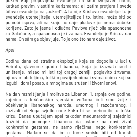
pokret koji propovijeda evanđelje na sebi svojstven način,
katkad pravim, vlastitim karizmama; ali zatim pretjera i svede
čitavo evanđelje na „pokret“. A to nije Kristovo evanđelje: to je
evanđelje utemeljitelja, utemeljiteljice i to, istina, može biti od
pomoći isprva, ali na kraju ne daje plodove jer nema duboke
korijene. Zato je jasna i odlučna Pavlova riječ bila spasonosna
za Galaćane, a spasonosna je i za nas. Evanđelje je Kristov dar
nama, On sâm ga objavljuje. To je ono što nam daje život.
Apel
Godinu dana od strašne eksplozije koja se dogodila u luci u
Beirutu, glavnome gradu Libanona, koja je izazvala smrt i
uništenje, misao mi leti toj dragoj zemlji, poglavito žrtvama,
njihovim obiteljima, tolikim povrijeđenima i svima onima koji su
izgubili dom i posao, a mnogima su srušeni i životni snovi.
Na dan razmišljanja i molitve za Libanon, 1. srpnja ove godine,
zajedno s kršćanskim vjerskim vođama čuli smo želje i
očekivanja libanonskog naroda, umornog i razočaranog, i
zazivali od Boga svjetlo nade kako bi se prebrodilo tu tešku
krizu. Danas upućujem apel također međunarodnoj zajednici
tražeći da pomogne Libanonu da ustane na novi život
konkretnim gestama, ne samo riječima, nego konkretnim
gestama. Nadam se da će u tome smislu biti od koristi