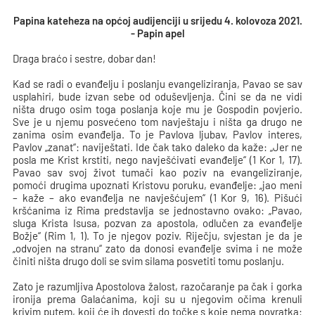
Papina kateheza na općoj audijenciji u srijedu 4. kolovoza 2021.
- Papin apel
Draga braćo i sestre, dobar dan!
Kad se radi o evanđelju i poslanju evangeliziranja, Pavao se sav
usplahiri, bude izvan sebe od oduševljenja. Čini se da ne vidi
ništa drugo osim toga poslanja koje mu je Gospodin povjerio.
Sve je u njemu posvećeno tom navještaju i ništa ga drugo ne
zanima osim evanđelja. To je Pavlova ljubav, Pavlov interes,
Pavlov „zanat“: naviještati. Ide čak tako daleko da kaže: „Jer ne
posla me Krist krstiti, nego navješćivati evanđelje“ (1 Kor 1, 17).
Pavao sav svoj život tumači kao poziv na evangeliziranje,
pomoći drugima upoznati Kristovu poruku, evanđelje: „jao meni
– kaže – ako evanđelja ne navješćujem“ (1 Kor 9, 16). Pišući
kršćanima iz Rima predstavlja se jednostavno ovako: „Pavao,
sluga Krista Isusa, pozvan za apostola, odlučen za evanđelje
Božje“ (Rim 1, 1). To je njegov poziv. Riječju, svjestan je da je
„odvojen na stranu“ zato da donosi evanđelje svima i ne može
činiti ništa drugo doli se svim silama posvetiti tomu poslanju.
Zato je razumljiva Apostolova žalost, razočaranje pa čak i gorka
ironija prema Galaćanima, koji su u njegovim očima krenuli
krivim putem, koji će ih dovesti do točke s koje nema povratka: