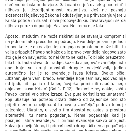
stečenu dolaskom do vjere. Galaćani su još uvijek „početnici“ i
njihova je dezorijentiranost razumljiva. Još ne poznaju
složenost Mojsijevog Zakona i oduševljenje u prihvaćanju vjere u
Krista potiče ih slušati nove propovjednike, zavaravajući se da
njihova poruka dopunjuje Pavlovu. No, tomu nije tako.
Apostol, međutim, ne može riskirati da se stvaraju kompromisi
na jednom tako presudnom području. Evanđelje je samo jedno i
to ono koje je on navijestio; drugoga naprosto ne može biti. Tu
valja pripaziti! Pavao ne kaže da je pravo evanđelje njegovo zato
što ga je on navijestio, to ne! On to ne kaže. To bi bilo preuzetno,
bilo bi to tašta slava. On, radije, kaže da „njegovo“ evanđelje, isto
ono koje su drugi apostoli drugdje navješćivali, jedino
autentično, jer je to evanđelje Isusa Krista. Ovako piše:
„Obznanjujem vam, braćo: evanđelje koje sam navješćivao nije
od ljudi, niti ga ja od kojeg čovjeka primih ili naučih, nego
objavom Isusa Krista“ (Gal 1, 11-12). Razumije se, dakle, zašto
Pavao koristi vrlo oštre izraze. Dva puta koristi izraz „anatema“
koji ukazuje na potrebu držati daleko od zajednice ono što
prijeti njenim temeljima. A to novo „evanđelje“ podriva temelje
zajednice. Ukratko, u vezi s tim Apostol ne ostavlja prostora
alternativi: tu nema pogađanja. Nema pogađanja kad je
posrijedi istina evanđelja. Ili primaš evanđelje kakvo ono jest,
kakvo je naviješteno, ili primaš nešto drugo. Ali nema pogađanja
s evanđeljem. Ne može se pristajati na kompromise: vjera u