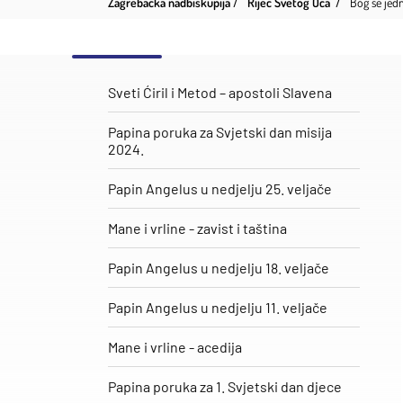
Zagrebačka nadbiskupija
Riječ Svetog Oca
Bog se jed
Sveti Ćiril i Metod – apostoli Slavena
Papina poruka za Svjetski dan misija
2024.
Papin Angelus u nedjelju 25. veljače
​Mane i vrline - zavist i taština
Papin Angelus u nedjelju 18. veljače
Papin Angelus u nedjelju 11. veljače
Mane i vrline - acedija
Papina poruka za 1. Svjetski dan djece