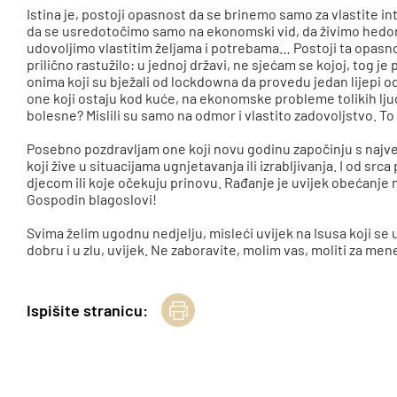
Istina je, postoji opasnost da se brinemo samo za vlastite in
da se usredotočimo samo na ekonomski vid, da živimo hedoni
udovoljimo vlastitim željama i potrebama… Postoji ta opasn
prilično rastužilo: u jednoj državi, ne sjećam se kojoj, tog j
onima koji su bježali od lockdowna da provedu jedan lijepi odmor
one koji ostaju kod kuće, na ekonomske probleme tolikih lju
bolesne? Mislili su samo na odmor i vlastito zadovoljstvo. To 
Posebno pozdravljam one koji novu godinu započinju s naj
koji žive u situacijama ugnjetavanja ili izrabljivanja. I od sr
djecom ili koje očekuju prinovu. Rađanje je uvijek obećanje 
Gospodin blagoslovi!
Svima želim ugodnu nedjelju, misleći uvijek na Isusa koji se 
dobru i u zlu, uvijek. Ne zaboravite, molim vas, moliti za men
Ispišite stranicu: