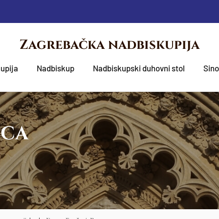
Zagrebačka nadbiskupija
upija
Nadbiskup
Nadbiskupski duhovni stol
Sin
OCA