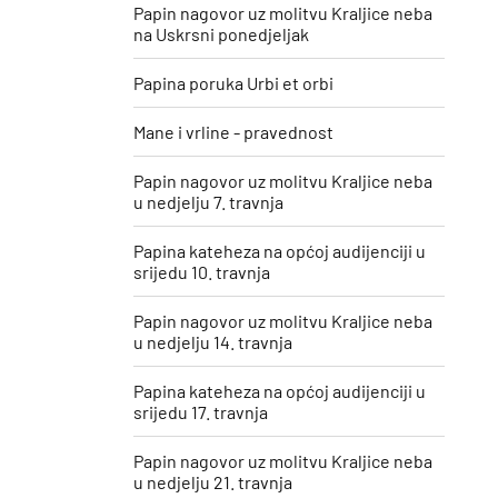
Papin nagovor uz molitvu Kraljice neba
na Uskrsni ponedjeljak
Papina poruka Urbi et orbi
Mane i vrline - pravednost
Papin nagovor uz molitvu Kraljice neba
u nedjelju 7. travnja
Papina kateheza na općoj audijenciji u
srijedu 10. travnja
Papin nagovor uz molitvu Kraljice neba
u nedjelju 14. travnja
Papina kateheza na općoj audijenciji u
srijedu 17. travnja
Papin nagovor uz molitvu Kraljice neba
u nedjelju 21. travnja