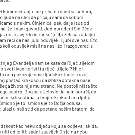
služi komuniciranju: ne pričamo sami sa sobom,
 ljude na ulici da pričaju sami sa sobom
ičamo s nekim. Činjenica, pak, da je Isus od
ma, želi nam govoriti. Jedinorođeni Sin Očev
; on je „svjetlo istinsko“ (r. 9) i želi nas udaljiti
i nam reći da nas ljubi oduvijek. Ljubi sve nas. Eto
koji oduvijek misli na nas i želi razgovarati s
našnjeg Evanđelja nam se kaže da Riječ „tijelom
veti Ivan koristi tu riječ, „tijelo“? Nije li
 što ona pokazuje naše ljudsko stanje u svoj
 Bog postao krhkošću da izbliza dotakne naše
šega života nije mu strano. Ne postoji ništa što
draga sestro, Bog se utjelovio da nam poruči, da
našim krhkostima, u tvojim krhkosti ma ljubi;
 Smiono je to, smiona je to Božja odluka:
 ulazi u naš stid da postane našim bratom, da
judskost kao neku odjeću koju se odijeva i skida.
 niti odijeliti: sada i zauvijek On je na nebu