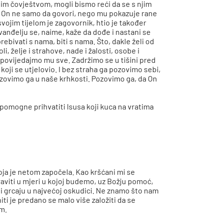
šim čovještvom, mogli bismo reći da se s njim
as, On ne samo da govori, nego mu pokazuje rane
 svojim tijelom je zagovornik, htio je također
Evanđelju se, naime, kaže da dođe i nastani se
rebivati s nama, biti s nama. Što, dakle želi od
li, želje i strahove, nade i žalosti, osobe i
ipovijedajmo mu sve. Zadržimo se u tišini pred
oji se utjelovio. I bez straha ga pozovimo sebi,
pozovimo ga u naše krhkosti. Pozovimo ga, da On
 pomogne prihvatiti Isusa koji kuca na vratima
ja je netom započela. Kao kršćani mi se
raviti u mjeri u kojoj budemo, uz Božju pomoć,
koji grcaju u najvećoj oskudici. Ne znamo što nam
iti je predano se malo više založiti da se
om.