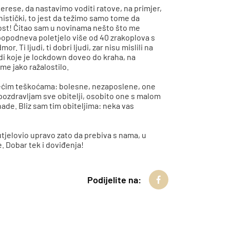
terese, da nastavimo voditi ratove, na primjer,
stički, to jest da težimo samo tome da
ost! Čitao sam u novinama nešto što me
e popodneva poletjelo više od 40 zrakoplova s
. Ti ljudi, ti dobri ljudi, zar nisu mislili na
di koje je lockdown doveo do kraha, na
me jako ražalostilo.
većim teškoćama: bolesne, nezaposlene, one
ca pozdravljam sve obitelji, osobito one s malom
nade. Bliz sam tim obiteljima: neka vas
utjelovio upravo zato da prebiva s nama, u
e. Dobar tek i doviđenja!
Podijelite na: