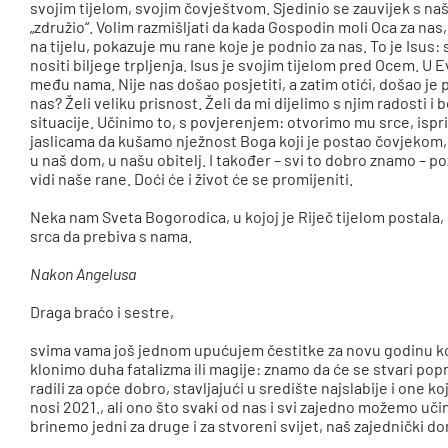
svojim tijelom, svojim čovještvom. Sjedinio se zauvijek s na
„združio“. Volim razmišljati da kada Gospodin moli Oca za n
na tijelu, pokazuje mu rane koje je podnio za nas. To je Isus:
nositi biljege trpljenja. Isus je svojim tijelom pred Ocem. U 
među nama. Nije nas došao posjetiti, a zatim otići, došao je p
nas? Želi veliku prisnost. Želi da mi dijelimo s njim radosti i bo
situacije. Učinimo to, s povjerenjem: otvorimo mu srce, ispr
jaslicama da kušamo nježnost Boga koji je postao čovjekom, k
u naš dom, u našu obitelj. I također – svi to dobro znamo – 
vidi naše rane. Doći će i život će se promijeniti.
Neka nam Sveta Bogorodica, u kojoj je Riječ tijelom postala,
srca da prebiva s nama.
Nakon Angelusa
Draga braćo i sestre,
svima vama još jednom upućujem čestitke za novu godinu ko
klonimo duha fatalizma ili magije: znamo da će se stvari pop
radili za opće dobro, stavljajući u središte najslabije i one 
nosi 2021., ali ono što svaki od nas i svi zajedno možemo učin
brinemo jedni za druge i za stvoreni svijet, naš zajednički d