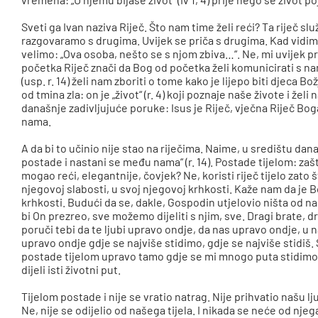
Sveti ga Ivan naziva Riječ. Što nam time želi reći? Ta riječ 
razgovaramo s drugima. Uvijek se priča s drugima. Kad vidimo
velimo: „Ova osoba, nešto se s njom zbiva…“. Ne, mi uvijek pr
početka Riječ znači da Bog od početka želi komunicirati s na
(usp. r. 14) želi nam zboriti o tome kako je lijepo biti djeca Božja
od tmina zla: on je „život“ (r. 4) koji poznaje naše živote i žel
današnje zadivljujuće poruke: Isus je Riječ, vječna Riječ Boga 
nama.
A da bi to učinio nije stao na riječima. Naime, u središtu da
postade i nastani se među nama“ (r. 14). Postade tijelom: zašto s
mogao reći, elegantnije, čovjek? Ne, koristi riječ tijelo zato
njegovoj slabosti, u svoj njegovoj krhkosti. Kaže nam da je
krhkosti. Budući da se, dakle, Gospodin utjelovio ništa od na
bi On prezreo, sve možemo dijeliti s njim, sve. Dragi brate, 
poruči tebi da te ljubi upravo ondje, da nas upravo ondje, u 
upravo ondje gdje se najviše stidimo, gdje se najviše stidiš.
postade tijelom upravo tamo gdje se mi mnogo puta stidimo;
dijeli isti životni put.
Tijelom postade i nije se vratio natrag. Nije prihvatio našu l
Ne, nije se odijelio od našega tijela. I nikada se neće od njega