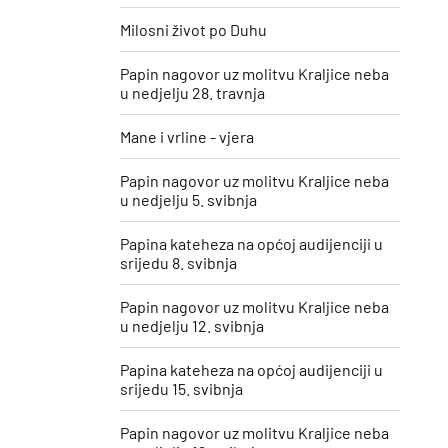
Milosni život po Duhu
Papin nagovor uz molitvu Kraljice neba
u nedjelju 28. travnja
Mane i vrline - vjera
Papin nagovor uz molitvu Kraljice neba
u nedjelju 5. svibnja
Papina kateheza na općoj audijenciji u
srijedu 8. svibnja
Papin nagovor uz molitvu Kraljice neba
u nedjelju 12. svibnja
Papina kateheza na općoj audijenciji u
srijedu 15. svibnja
Papin nagovor uz molitvu Kraljice neba