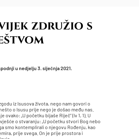
ijek združio s
ještvom
odnji u nedjelju 3. siječnja 2021.
zgodu iz Isusova života, nego nam govori o
 nešto o Isusu prije nego je došao među nas.
 ovako: „U početku bijaše Riječ“ (Iv 1, 1). U
 izvješće o stvaranju: „U početku stvori Bog nebo
ojega smo kontemplirali o njegovu Rođenju, kao
mira, prije svega. On je prije prostora i
javio.