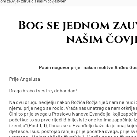
nom zauvijek združio s našim čovještvom
Bog se jednom zauv
našim čov
Papin nagovor prije i nakon molitve Anđeo Gosp
Prije Angelusa
Draga braćo i sestre, dobar dan!
Na ovu drugu nedjelju nakon Božića Božja riječ nam ne nudi 
njemu prije nego se rodio. Vraća nas unatrag da nam otkrije
Čini to prije svega u Proslovu Ivanova Evanđelja, koji započinje
početku: to su prve riječi Biblije, iste one kojima započinje
i zemlju“ (Post 1, 1). Danas se u Evanđelju kaže da je onaj k
djetešce, Isus, postojao ranije: prije početka svega, prije sve
vremena: „U njemu bijaše život“ (Iv 1, 4) prije nego se život po