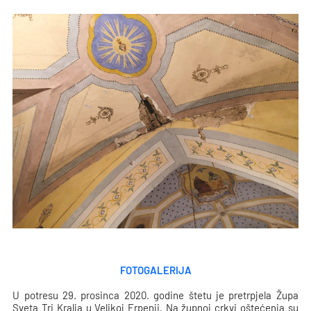
FOTOGALERIJA
U potresu 29. prosinca 2020. godine štetu je pretrpjela Župa
Sveta Tri Kralja u Velikoj Erpenji. Na župnoj crkvi oštećenja su