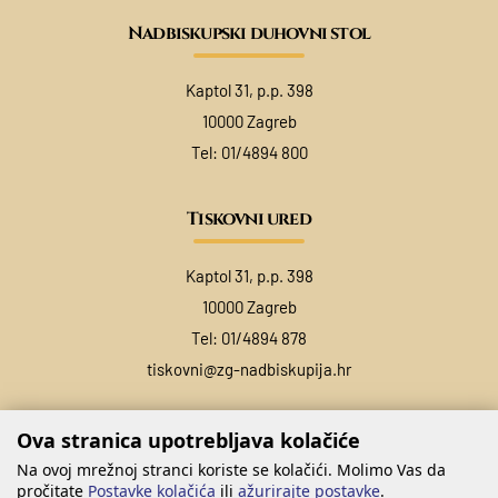
Nadbiskupski duhovni stol
Kaptol 31, p.p. 398
10000 Zagreb
Tel:
01/4894 800
Tiskovni ured
Kaptol 31, p.p. 398
10000 Zagreb
Tel:
01/4894 878
tiskovni@zg-nadbiskupija.hr
Ova stranica upotrebljava kolačiće
Na ovoj mrežnoj stranci koriste se kolačići. Molimo Vas da
pročitate
Postavke kolačića
ili
ažurirajte postavke
.