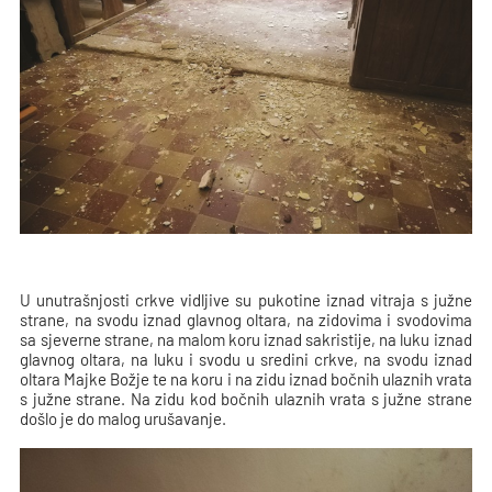
U unutrašnjosti crkve vidljive su pukotine iznad vitraja s južne
strane, na svodu iznad glavnog oltara, na zidovima i svodovima
sa sjeverne strane, na malom koru iznad sakristije, na luku iznad
glavnog oltara, na luku i svodu u sredini crkve, na svodu iznad
oltara Majke Božje te na koru i na zidu iznad bočnih ulaznih vrata
s južne strane. Na zidu kod bočnih ulaznih vrata s južne strane
došlo je do malog urušavanje.