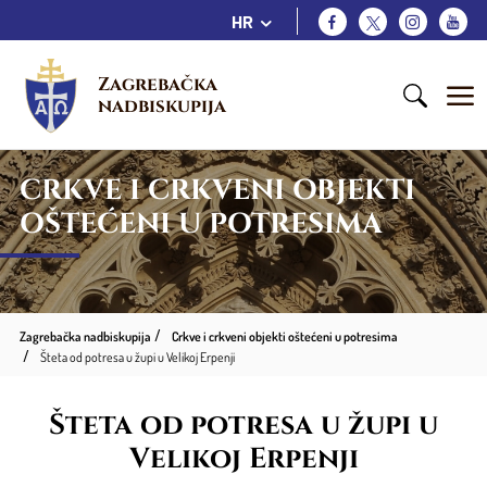
HR
Zagrebačka 
nadbiskupija
CRKVE I CRKVENI OBJEKTI
OŠTEĆENI U POTRESIMA
Zagrebačka nadbiskupija
Crkve i crkveni objekti oštećeni u potresima
Šteta od potresa u župi u Velikoj Erpenji
Šteta od potresa u župi u
Velikoj Erpenji