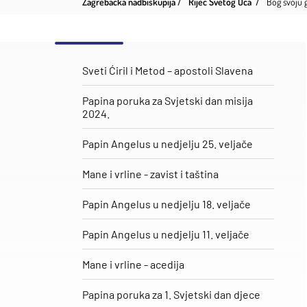
Zagrebačka nadbiskupija
Riječ Svetog Oca
Bog svoju 
Sveti Ćiril i Metod – apostoli Slavena
Papina poruka za Svjetski dan misija
2024.
Papin Angelus u nedjelju 25. veljače
​Mane i vrline - zavist i taština
Papin Angelus u nedjelju 18. veljače
Papin Angelus u nedjelju 11. veljače
Mane i vrline - acedija
Papina poruka za 1. Svjetski dan djece