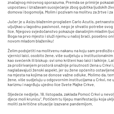
značajnog mirovnog sporazuma. Premda se primirje pokazal
uspostavu i izražavam suosjećanje zbog gubitka ljudskih život
domova i bogomolja. Molim i pozivam na molitvu za žrtve i za s
Jučer je u Asizu blaženim proglašen Carlo Acutis, petnaestogo
uljuljkao u lagodnu pasivnost, nego je shvatio potrebe svog 
lice. Njegovo svjedočanstvo pokazuje današnjim mladim ljudi
Boga na prvo mjesto i služi njemu u našoj braći, posebno on
novom mladom blaženiku!
Želim podsjetiti na molitvenu nakanu na koju sam predložio mo
vjernici laici, osobito žene, više sudjeluju u institucionalni
kao svećenik ili biskup: svi smo kršteni kao laici i laikinje. 
za proširivanjem prostorâ snažnije prisutnosti žena u Crkvi i, 
naglašavajući ženski aspekt, jer su žene općenito ostavljen
na mjesta na kojima se donose važne odluke. Molimo da, temel
žene, više sudjeluju u odgovornim institucijama u Crkvi, ne u
karizmu i nagrđuju ujedno lice Svete Majke Crkve.
Sljedeće nedjelje, 18. listopada, zaklada Pomoć Crkvi u nevolji
djece moli krunicu“. Potičem tu lijepu manifestaciju koja uklj
moliti za kritične situacije izazvane pandemijom.