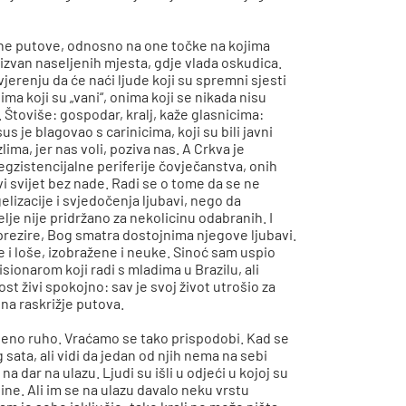
nične putove, odnosno na one točke na kojima
, izvan naseljenih mjesta, gdje vlada oskudica.
uvjerenju da će naći ljude koji su spremni sjesti
ma koji su „vani“, onima koji se nikada nisu
. Štoviše: gospodar, kralj, kaže glasnicima:
sus je blagovao s carinicima, koji su bili javni
zlima, jer nas voli, poziva nas. A Crkva je
 egzistencijalne periferije čovječanstva, onih
vi svijet bez nade. Radi se o tome da se ne
lizacije i svjedočenja ljubavi, nego da
lje nije pridržano za nekolicinu odabranih. I
 prezire, Bog smatra dostojnima njegove ljubavi.
 i loše, izobražene i neuke. Sinoć sam uspio
ionarom koji radi s mladima u Brazilu, ali
ost živi spokojno: sav je svoj život utrošio za
 na raskrižje putova.
dbeno ruho. Vraćamo se tako prispodobi. Kad se
 sata, ali vidi da jedan od njih nema na sebi
 dar na ulazu. Ljudi su išli u odjeći u kojoj su
jine. Ali im se na ulazu davalo neku vrstu