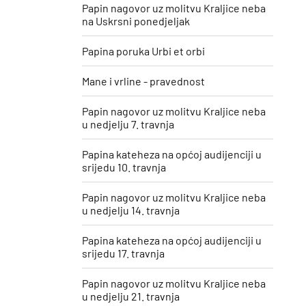
Papin nagovor uz molitvu Kraljice neba
na Uskrsni ponedjeljak
Papina poruka Urbi et orbi
Mane i vrline - pravednost
Papin nagovor uz molitvu Kraljice neba
u nedjelju 7. travnja
Papina kateheza na općoj audijenciji u
srijedu 10. travnja
Papin nagovor uz molitvu Kraljice neba
u nedjelju 14. travnja
Papina kateheza na općoj audijenciji u
srijedu 17. travnja
Papin nagovor uz molitvu Kraljice neba
u nedjelju 21. travnja