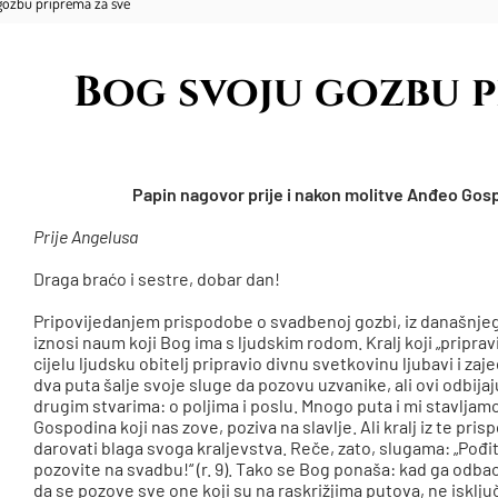
gozbu priprema za sve
Bog svoju gozbu p
Papin nagovor prije i nakon molitve Anđeo Gospo
Prije Angelusa
Draga braćo i sestre, dobar dan!
Pripovijedanjem prispodobe o svadbenoj gozbi, iz današnjeg o
iznosi naum koji Bog ima s ljudskim rodom. Kralj koji „pripravi 
cijelu ljudsku obitelj pripravio divnu svetkovinu ljubavi i za
dva puta šalje svoje sluge da pozovu uzvanike, ali ovi odbijaju
drugim stvarima: o poljima i poslu. Mnogo puta i mi stavljam
Gospodina koji nas zove, poziva na slavlje. Ali kralj iz te pri
darovati blaga svoga kraljevstva. Reče, zato, slugama: „Pođit
pozovite na svadbu!“ (r. 9). Tako se Bog ponaša: kad ga odba
da se pozove sve one koji su na raskrižjima putova, ne isključ