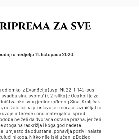
riprema za sve
dnji u nedjelju 11. listopada 2020.
dlomka iz Evanđelja (usp. Mt 22, 1-14), Isus
svadbu sinu svomu“ (r. 2) slika je Oca koji je za
jedništva oko svog jedinorođenog Sina. Kralj čak
, ne žele ići na proslavu jer moraju razmišljati o
o svoje interese i ono materijalno ispred
spodobe ne želi da dvorana ostane prazna, jer želi
e stoga na raskrižja i koga god nađete,
ce, umjesto da odustane, ponavlja poziv i nalaže
ujući nikoga. Nitko nije isključen iz Božjeg