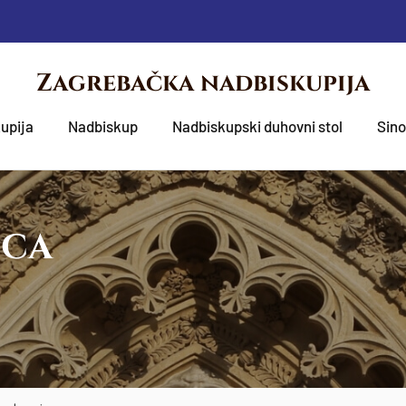
Zagrebačka nadbiskupija
upija
Nadbiskup
Nadbiskupski duhovni stol
Sin
OCA