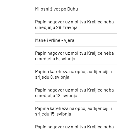
Milosni život po Duhu
Papin nagovor uz molitvu Kraljice neba
u nedjelju 28. travnja
Mane i vrline - vjera
Papin nagovor uz molitvu Kraljice neba
u nedjelju 5. svibnja
Papina kateheza na općoj audijenciji u
srijedu 8. svibnja
Papin nagovor uz molitvu Kraljice neba
u nedjelju 12. svibnja
Papina kateheza na općoj audijenciji u
srijedu 15. svibnja
Papin nagovor uz molitvu Kraljice neba