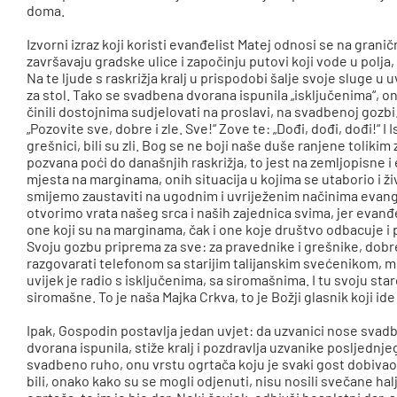
doma.
Izvorni izraz koji koristi evanđelist Matej odnosi se na gra
završavaju gradske ulice i započinju putovi koji vode u polja
Na te ljude s raskrižja kralj u prispodobi šalje svoje sluge u 
za stol. Tako se svadbena dvorana ispunila „isključenima“, oni
činili dostojnima sudjelovati na proslavi, na svadbenoj gozbi
„Pozovite sve, dobre i zle. Sve!“ Zove te: „Dođi, dođi, dođi!“ I I
grešnici, bili su zli. Bog se ne boji naše duše ranjene tolikim 
pozvana poći do današnjih raskrižja, to jest na zemljopisne i
mjesta na marginama, onih situacija u kojima se utaborio i ži
smijemo zaustaviti na ugodnim i uvriježenim načinima evange
otvorimo vrata našeg srca i naših zajednica svima, jer evanđe
one koji su na marginama, čak i one koje društvo odbacuje i
Svoju gozbu priprema za sve: za pravednike i grešnike, dobre
razgovarati telefonom sa starijim talijanskim svećenikom, mis
uvijek je radio s isključenima, sa siromašnima. I tu svoju star
siromašne. To je naša Majka Crkva, to je Božji glasnik koji ide
Ipak, Gospodin postavlja jedan uvjet: da uzvanici nose sva
dvorana ispunila, stiže kralj i pozdravlja uzvanike posljednjeg
svadbeno ruho, onu vrstu ogrtača koju je svaki gost dobivao na
bili, onako kako su se mogli odjenuti, nisu nosili svečane hal