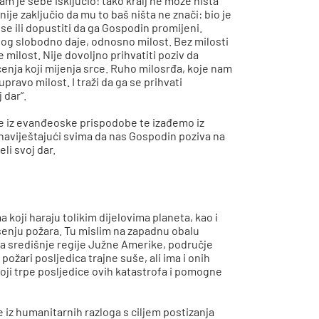
sam je sebe isključio: tako kralj ne može ništa
snije zaključio da mu to baš ništa ne znači: bio je
se ili dopustiti da ga Gospodin promijeni.
Bog slobodno daje, odnosno milost. Bez milosti
 milost. Nije dovoljno prihvatiti poziv da
ćenja koji mijenja srce. Ruho milosrđa, koje nam
pravo milost. I traži da ga se prihvati
 dar“.
 iz evanđeoske prispodobe te izađemo iz
aviještajući svima da nas Gospodin poziva na
li svoj dar.
koji haraju tolikim dijelovima planeta, kao i
ašenju požara. Tu mislim na zapadnu obalu
 na središnje regije Južne Amerike, područje
požari posljedica trajne suše, ali ima i onih
ji trpe posljedice ovih katastrofa i pomogne
e iz humanitarnih razloga s ciljem postizanja