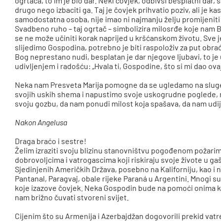
ogrtača, to im je bio dar. Neki čovjek, odbivši besplatni dar, 
drugo nego izbaciti ga. Taj je čovjek prihvatio poziv, ali je ka
samodostatna osoba, nije imao ni najmanju želju promijeniti 
Svadbeno ruho – taj ogrtač – simbolizira milosrđe koje nam 
se ne može učiniti korak naprijed u kršćanskom životu. Sve je
slijedimo Gospodina, potrebno je biti raspoloživ za put obra
Bog neprestano nudi, besplatan je dar njegove ljubavi, to je u
udivljenjem i radošću: „Hvala ti, Gospodine, što si mi dao ovaj
Neka nam Presveta Marija pomogne da se ugledamo na sluge
svojih uskih shema i napustimo svoje uskogrudne poglede, n
svoju gozbu, da nam ponudi milost koja spašava, da nam udije
Nakon Angelusa
Draga braćo i sestre!
Želim izraziti svoju blizinu stanovništvu pogođenom požarima 
dobrovoljcima i vatrogascima koji riskiraju svoje živote u g
Sjedinjenih Američkih Država, posebno na Kaliforniju, kao i
Pantanal, Paragvaj, obale rijeke Paraná u Argentini. Mnogi su 
koje izazove čovjek. Neka Gospodin bude na pomoći onima ko
nam brižno čuvati stvoreni svijet.
Cijenim što su Armenija i Azerbajdžan dogovorili prekid vatr