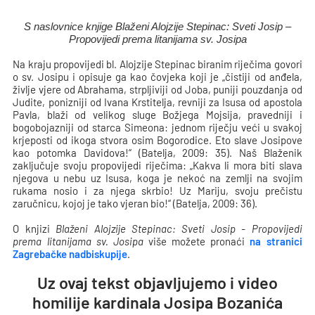
S naslovnice knjige Blaženi Alojzije Stepinac: Sveti Josip –
Propovijedi prema litanijama sv. Josipa
Na kraju propovijedi bl. Alojzije Stepinac biranim riječima govori
o sv. Josipu i opisuje ga kao čovjeka koji je „čistiji od anđela,
življe vjere od Abrahama, strpljiviji od Joba, puniji pouzdanja od
Judite, ponizniji od Ivana Krstitelja, revniji za Isusa od apostola
Pavla, blaži od velikog sluge Božjega Mojsija, pravedniji i
bogobojazniji od starca Simeona: jednom riječju veći u svakoj
krjeposti od ikoga stvora osim Bogorodice. Eto slave Josipove
kao potomka Davidova!“ (Batelja, 2009: 35). Naš Blaženik
zaključuje svoju propovijedi riječima: „Kakva li mora biti slava
njegova u nebu uz Isusa, koga je nekoć na zemlji na svojim
rukama nosio i za njega skrbio! Uz Mariju, svoju prečistu
zaručnicu, kojoj je tako vjeran bio!“ (Batelja, 2009: 36).
O knjizi
Blaženi Alojzije Stepinac: Sveti Josip - Propovijedi
prema litanijama sv. Josipa
više možete pronaći
na stranici
Zagrebačke nadbiskupije
.
Uz ovaj tekst objavljujemo i video
homilije kardinala Josipa Bozanića