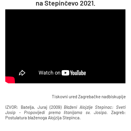
na Stepinčevo 2021.
Tiskovni ured Zagrebačke nadbiskupije
IZVOR: Batelja, Juraj (2009)
Blaženi Alojzije Stepinac: Sveti
Josip - Propovijedi prema litanijama sv. Josipa
. Zagreb:
Postulatura blaženoga Alojzija Stepinca.