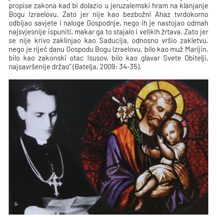
propise zakona kad bi dolazio u jeruzalemski hram na klanjanje
Bogu Izraelovu. Zato jer nije kao bezbožni Ahaz tvrdokorno
odbijao savjete i naloge Gospodnje, nego ih je nastojao odmah
najsvjesnije ispuniti, makar ga to stajalo i velikih žrtava. Zato jer
se nije krivo zaklinjao kao Saducija, odnosno vršio zakletvu,
nego je riječ danu Gospodu Bogu Izraelovu, bilo kao muž Marijin,
bilo kao zakonski otac Isusov, bilo kao glavar Svete Obitelji,
najsavršenije držao“ (Batelja, 2009: 34-35).