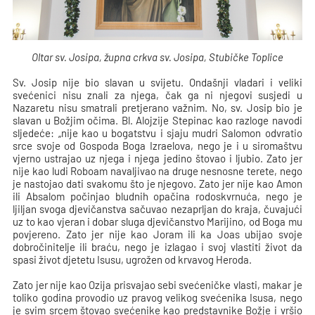
Oltar sv. Josipa, župna crkva sv. Josipa, Stubičke Toplice
Sv. Josip nije bio slavan u svijetu. Ondašnji vladari i veliki
svećenici nisu znali za njega, čak ga ni njegovi susjedi u
Nazaretu nisu smatrali pretjerano važnim. No, sv. Josip bio je
slavan u Božjim očima. Bl. Alojzije Stepinac kao razloge navodi
sljedeće: „nije kao u bogatstvu i sjaju mudri Salomon odvratio
srce svoje od Gospoda Boga Izraelova, nego je i u siromaštvu
vjerno ustrajao uz njega i njega jedino štovao i ljubio. Zato jer
nije kao ludi Roboam navaljivao na druge nesnosne terete, nego
je nastojao dati svakomu što je njegovo. Zato jer nije kao Amon
ili Absalom počinjao bludnih opačina rodoskvrnuća, nego je
ljiljan svoga djevičanstva sačuvao nezaprljan do kraja, čuvajući
uz to kao vjeran i dobar sluga djevičanstvo Marijino, od Boga mu
povjereno. Zato jer nije kao Joram ili ka Joas ubijao svoje
dobročinitelje ili braću, nego je izlagao i svoj vlastiti život da
spasi život djetetu Isusu, ugrožen od krvavog Heroda.
Zato jer nije kao Ozija prisvajao sebi svećeničke vlasti, makar je
toliko godina provodio uz pravog velikog svećenika Isusa, nego
je svim srcem štovao svećenike kao predstavnike Božje i vršio