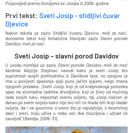
Propovijedi prema litanijama sv. Josipa
iz 2009. godine.
Prvi tekst:
Sveti Josip - stidljivi čuvar
Djevice
Nakon teksta uz zaziv
Stidljivi čuvaru Djevice, moli za nas!
,
donosimo tekst koji tematizira litanijski zaziv
Slavni porode
Davidov, moli za nas!
Sveti Josip – slavni porod Davidov
U uvodu homilije uz zaziv
Slavni porode Davidov, moli za nas!
k
ardinal Alojzije Stepinac navodi kako je sveti Josip bio
suprotnost svojih prethodnika iz Davidove loze, no njegovo je
ime u povijesti spasenja sjaji puno jačim sjajem, nego imena
njegovih predaka. „Sveti Josip, koji je od kraljevskoga potomka
spao na siromašna radnika drvodjelca, koji je živio od mučnog
rada svojih ruku, nepoznat svemu svijetu, taj Josip čašćen je
danas po svem svijetu kako nije bio niti će ikada biti ikoji vladar
svijeta, da i ne govorimo o onom što je najvažnije, o besmrtnoj
slavi i sreći, koju uživa u nebu već dva tisućljeća i uživat će
zauvijek“ (Batelja, 2009: 31).