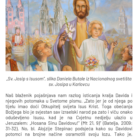
„Sv. Josip s Isusom“, slika Daniela Butale iz Nacionalnog svetišta
sv. Josipa u Karlovcu
Naš blaženik pojašnjava nam razlog isticanja kralja Davida i
njegovih potomaka u Svetome pismu. „Zato jer je od njega po
tijelu imao doći Otkupitelj svijeta Isus Krist. Toga obećanja
Božjega bio je svjestan sav izraelski narod pa zato i viču onako
oduševljeno Isusu, kad je na Cvjetnu nedjelju ulazio u
Jeruzalem: „Hosana Sinu Davidovu!“ (Mt 21, 9)“ (Batelja, 2009:
31-32). No, bl. Alojzije Stepinac podsjeća kako su Davidovi
potomci na brojne načine osramotili svoju lozu. Tako je,