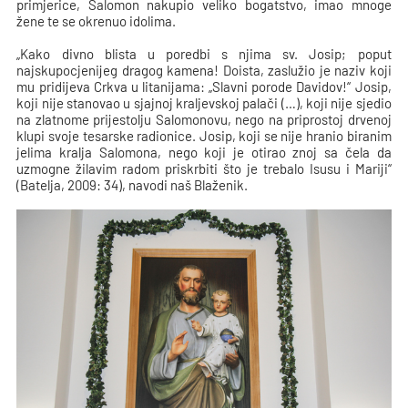
primjerice, Salomon nakupio veliko bogatstvo, imao mnoge
žene te se okrenuo idolima.
„Kako divno blista u poredbi s njima sv. Josip; poput
najskupocjenijeg dragog kamena! Doista, zaslužio je naziv koji
mu pridijeva Crkva u litanijama: „Slavni porode Davidov!“ Josip,
koji nije stanovao u sjajnoj kraljevskoj palači (…), koji nije sjedio
na zlatnome prijestolju Salomonovu, nego na priprostoj drvenoj
klupi svoje tesarske radionice. Josip, koji se nije hranio biranim
jelima kralja Salomona, nego koji je otirao znoj sa čela da
uzmogne žilavim radom priskrbiti što je trebalo Isusu i Mariji“
(Batelja, 2009: 34), navodi naš Blaženik.