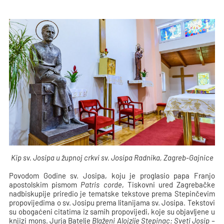
Kip sv. Josipa u župnoj crkvi sv. Josipa Radnika, Zagreb-Gajnice
Povodom Godine sv. Josipa, koju je proglasio papa Franjo
apostolskim pismom
Patris corde
, Tiskovni ured Zagrebačke
nadbiskupije priredio je tematske tekstove prema Stepinčevim
propovijedima o sv. Josipu prema litanijama sv. Josipa. Tekstovi
su obogaćeni citatima iz samih propovijedi, koje su objavljene u
knjizi mons. Jurja Batelje
Blaženi Alojzije Stepinac: Sveti Josip –