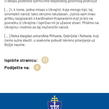
U sklopu pozdrava vjernicima talijanskog govornog područja
[…] I, k tome, jedna misao o Ukrajini, koja mnogo trpi, taj
siromašni narod, tako okrutno iskušavan. Jutros sam imao
priliku razgovarati s kardinalom Krajewskim koji je bio na
povratku iz Ukrajine i ispričao mi je užasne stvari. Mislimo na
Ukrajinu i molimo za taj mučenički narod.
[…] Neka blagdan arkanđela Mihaela, Gabrijela i Rafaela, koji
ćemo sutra slaviti, u svakome pobudi iskreno prianjanje uz
Božje naume.
Ispišite stranicu:
Podijelite na: