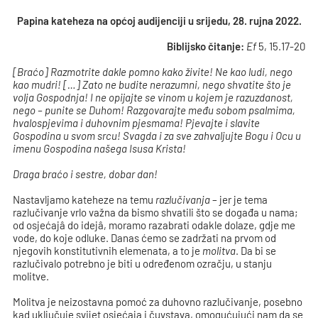
Papina kateheza na općoj audijenciji u srijedu, 28. rujna 2022.
Biblijsko čitanje:
Ef
5, 15.17-20
[Braćo] Razmotrite dakle pomno kako živite! Ne kao ludi, nego
kao mudri! […] Zato ne budite nerazumni, nego shvatite što je
volja Gospodnja! I ne opijajte se vinom u kojem je razuzdanost,
nego – punite se Duhom! Razgovarajte među sobom psalmima,
hvalospjevima i duhovnim pjesmama! Pjevajte i slavite
Gospodina u svom srcu! Svagda i za sve zahvaljujte Bogu i Ocu u
imenu Gospodina našega Isusa Krista!
Draga braćo i sestre, dobar dan!
Nastavljamo kateheze na temu
razlučivanja
– jer je tema
razlučivanje vrlo važna da bismo shvatili što se događa u nama;
od osjećajâ do idejâ, moramo razabrati odakle dolaze, gdje me
vode, do koje odluke. Danas ćemo se zadržati na prvom od
njegovih konstitutivnih elemenata, a to je
molitva
. Da bi se
razlučivalo potrebno je biti u određenom ozračju, u stanju
molitve.
Molitva je neizostavna pomoć za duhovno razlučivanje, posebno
kad uključuje svijet osjećaja i čuvstava, omogućujući nam da se