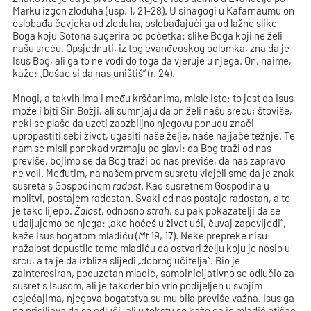
Marku izgon zloduha (usp. 1, 21-28). U sinagogi u Kafarnaumu on
oslobađa čovjeka od zloduha, oslobađajući ga od lažne slike
Boga koju Sotona sugerira od početka: slike Boga koji ne želi
našu sreću. Opsjednuti, iz tog evanđeoskog odlomka, zna da je
Isus Bog, ali ga to ne vodi do toga da vjeruje u njega. On, naime,
kaže: „Došao si da nas uništiš“ (r. 24).
Mnogi, a takvih ima i među kršćanima, misle isto: to jest da Isus
može i biti Sin Božji, ali sumnjaju da on želi našu sreću; štoviše,
neki se plaše da uzeti zaozbiljno njegovu ponudu znači
upropastiti sebi život, ugasiti naše želje, naše najjače težnje. Te
nam se misli ponekad vrzmaju po glavi: da Bog traži od nas
previše, bojimo se da Bog traži od nas previše, da nas zapravo
ne voli. Međutim, na našem prvom susretu vidjeli smo da je znak
susreta s Gospodinom
radost
. Kad susretnem Gospodina u
molitvi, postajem radostan. Svaki od nas postaje radostan, a to
je tako lijepo.
Žalost
, odnosno
strah
, su pak pokazatelji da se
udaljujemo od njega: „ako hoćeš u život ući, čuvaj zapovijedi“,
kaže Isus bogatom mladiću (
Mt
19, 17). Neke prepreke nisu
nažalost dopustile tome mladiću da ostvari želju koju je nosio u
srcu, a ta je da izbliza slijedi „dobrog učitelja“. Bio je
zainteresiran, poduzetan mladić, samoinicijativno se odlučio za
susret s Isusom, ali je također bio vrlo podijeljen u svojim
osjećajima, njegova bogatstva su mu bila previše važna. Isus ga
ne prisiljava da se odluči, ali u tekstu se kaže da je mladić otišao