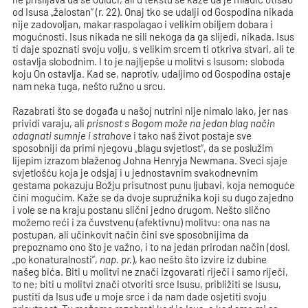
od Isusa „žalostan“ (r. 22). Onaj tko se udalji od Gospodina nikada
nije zadovoljan, makar raspolagao i velikim obiljem dobara i
mogućnosti. Isus nikada ne sili nekoga da ga slijedi, nikada. Isus
ti daje spoznati svoju volju, s velikim srcem ti otkriva stvari, ali te
ostavlja slobodnim. I to je najljepše u molitvi s Isusom: sloboda
koju On ostavlja. Kad se, naprotiv, udaljimo od Gospodina ostaje
nam neka tuga, nešto ružno u srcu.
Razabrati što se događa u našoj nutrini nije nimalo lako, jer nas
prividi varaju, ali
prisnost s Bogom može na jedan blag način
odagnati sumnje i strahove
i tako naš život postaje sve
sposobniji da primi njegovu „blagu svjetlost“, da se poslužim
lijepim izrazom blaženog Johna Henryja Newmana. Sveci sjaje
svjetlošću koja je odsjaj i u jednostavnim svakodnevnim
gestama pokazuju Božju prisutnost punu ljubavi, koja nemoguće
čini mogućim. Kaže se da dvoje supružnika koji su dugo zajedno
i vole se na kraju postanu slični jedno drugom. Nešto slično
možemo reći i za čuvstvenu (afektivnu) molitvu: ona nas na
postupan, ali učinkovit način čini sve sposobnijima da
prepoznamo ono što je važno, i to na jedan prirodan način (dosl.
„po konaturalnosti“,
nap. pr.
), kao nešto što izvire iz dubine
našeg bića. Biti u molitvi ne znači izgovarati riječi i samo riječi,
to ne; biti u molitvi znači otvoriti srce Isusu, približiti se Isusu,
pustiti da Isus uđe u moje srce i da nam dade osjetiti svoju