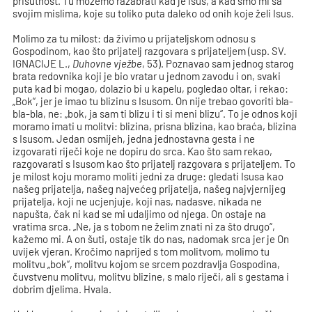
prisutnost. Tu možemo razabrati kad je Isus, a kad smo mi sa
svojim mislima, koje su toliko puta daleko od onih koje želi Isus.
Molimo za tu milost: da živimo u prijateljskom odnosu s
Gospodinom, kao što prijatelj razgovara s prijateljem (usp. SV.
IGNACIJE L.,
Duhovne vježbe
, 53). Poznavao sam jednog starog
brata redovnika koji je bio vratar u jednom zavodu i on, svaki
puta kad bi mogao, dolazio bi u kapelu, pogledao oltar, i rekao:
„Bok“, jer je imao tu blizinu s Isusom. On nije trebao govoriti bla-
bla-bla, ne: „bok, ja sam ti blizu i ti si meni blizu“. To je odnos koji
moramo imati u molitvi: blizina, prisna blizina, kao braća, blizina
s Isusom. Jedan osmijeh, jedna jednostavna gesta i ne
izgovarati riječi koje ne dopiru do srca. Kao što sam rekao,
razgovarati s Isusom kao što prijatelj razgovara s prijateljem. To
je milost koju moramo moliti jedni za druge: gledati Isusa kao
našeg prijatelja, našeg najvećeg prijatelja, našeg najvjernijeg
prijatelja, koji ne ucjenjuje, koji nas, nadasve, nikada ne
napušta, čak ni kad se mi udaljimo od njega. On ostaje na
vratima srca. „Ne, ja s tobom ne želim znati ni za što drugo“,
kažemo mi. A on šuti, ostaje tik do nas, nadomak srca jer je On
uvijek vjeran. Kročimo naprijed s tom molitvom, molimo tu
molitvu „bok“, molitvu kojom se srcem pozdravlja Gospodina,
čuvstvenu molitvu, molitvu blizine, s malo riječi, ali s gestama i
dobrim djelima. Hvala.