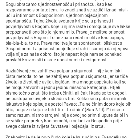
Bogu obraćamo s jednostavnošću i prisnošću, kao kad
razgovaramo s prijateljem. To znači znati se uzdići iznad misli,
ući u intimnost s Gospodinom, s jednom osjećajnom
spontanošću. Tajna života svetaca krije se u prisnosti i
povjerljivosti s Bogom, koje u njima raste i omogućuje sve lakše
prepoznavati ono što je njemu milo. Prava je molitva prisnost i
povjerljivost s Bogom. To ne znači redati molitve kao papiga,
bla-bla-bla, to ne. Prava molitva je ta spontanost i bliskost s
Gospodinom. Ta prisnost pobjeđuje strah ili sumnju da njegova
volja nije za naše dobro, što je napast koja nam se ponekad
provlači kroz misli i u srce unosi nemir i nesigurnost.
Razlučivanje ne zahtijeva potpunu sigurnost – nije kemijski
čista metoda, to ne, ne zahtijeva potpunu sigurnost, jer se tiče
života, a život nije uvijek logičan, ima mnogo aspekata koji se
ne mogu zatvoriti u jednu jedinu misaonu kategoriju. Htjeli
bismo točno znati što treba učiniti, ali čak i kada se to dogodi,
ne postupamo uvijek u skladu s tim. Koliko smo puta i mi imali
iskustvo koje opisuje apostol Pavao: „Ta ne činim dobro koje bih
htio, nego zlo koje ne bih htio – to činim“ (
Rim
7, 19). Mi nismo
samo razum, nismo strojevi, nije dovoljno primiti upute da bi ih
se vršilo: prepreke, kao pomoći, u odluci za Gospodina prije
svega dolaze iz svijeta čuvstava i osjećaja, iz srca.
Znakovito je da je prvo čudo koje je Isus učinio u Evanđelju po