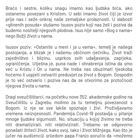
Braćo i sestre, koliku snagu imamo kao ljudska bića, ako
ostanemo povezani s Kristom. U sebi imamo život čiji je izvor
prije nas i seže onkraj naše zemaljske prolaznosti. U slabosti
»glinenih posuda« slušamo Isusov poziv koji nas želi i poziva da
budemo nositelji njegovih plodova. Isus nije samo »Bog s nama«
nego Božji život u nama.
Isusov poziv: »Ostanite u meni i ja u vama«, temelj je našega
postojanja, a blizak je i našemu običnom rječniku. Život traži
zajedništvo i blizinu, usprkos svih udaljavanja, zaprjeka,
ograničenja. Utješna je, puna nade i ohrabrenja istina da smo
već u Kristu i On u nama. Ne treba nas obuzimati tjeskoba
hoćemo li uspjeti ostvariti preduvjet za život s Bogom. Gospodin
je to već ostvario i poziva nas da se otvorimo za protočnost
njegova života u nama.
Dragi sveučilištarci, na početku nove 352. akademske godine na
Sveučilištu u Zagrebu molimo za tu temeljnu povezanost s
Bogom. Iz nje se sve lakše spoznaje i živi. Proživljavamo
vremena neizvjesnosti. Pandemija Covid-19 postavlja u pitanje
mnoge ljudske sigurnosti. No, situaciju u kojoj živimo ne treba
niti dramatizirati, niti relativizirati. Trebamo se odgovorno
ponašati štiteći život, kako svoj, tako i život bližnjega. Kao što je
jučer na audijenciji srijedom papa Franjo poručio da »možemo