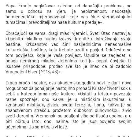
Papa Franjo naglašava: »Jedan od današnjih problema, ne
samo u odnosu na vjeru, je nepismenost: nedostaju
hermeneutičke mjerodavnosti koje nas čine vjerodostojnim
tumačima i prevoditeljima naše kulturne predaje«.
Obraćajući se vama, dragi mladi vjernici, Sveti Otac nastavlja:
»Osobito mladima nudim izazov: krenite u istraživanje svoje
baštine. Kršćanstvo vas čini nasljednicima nenadmašive
kulturološke baštine, koju trebate uzeti u posjed. Oduševite se
tom poviješću koja je vaša povijest. Usudite se zagledati u
onoga nemirnog mladog Jeronima koji je, poput čovjeka iz
Isusove prispodobe, prodao sve što je imao da bi zadobio
'dragocjeni biser' (
Mt
13, 46)«.
Draga braćo i sestre, ova akademska godina novi je dar i nova
mogućnost da ponajprije nastojimo pronaći Kristov životni sok u
sebi, u kategorijama naše kulture. »Ostati u Kristu« povezuje
razne spoznaje, onu kakvu je u mističkim iskustvima, u
»znanosti mistike«, živjela sveta Terezija, i onu, kakvu je sa
znanstvenom strašću, prožetom dubokom duhovnošću, živio
sveti Jeronim. Vremenski su udaljeni više od tisuću godina, a u
biti očituju isto: ono, naime, što je Isus povjerio svojim
učenicima: Ja sam trs, a vi loze.