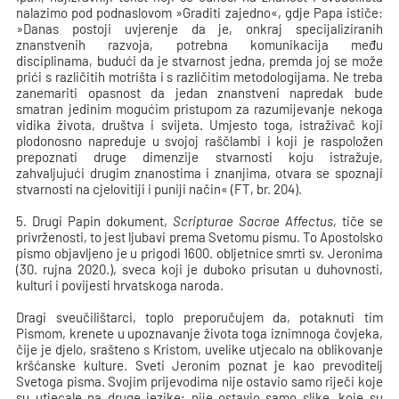
nalazimo pod podnaslovom »Graditi zajedno«, gdje Papa ističe:
»Danas postoji uvjerenje da je, onkraj specijaliziranih
znanstvenih razvoja, potrebna komunikacija među
disciplinama, budući da je stvarnost jedna, premda joj se može
prići s različitih motrišta i s različitim metodologijama. Ne treba
zanemariti opasnost da jedan znanstveni napredak bude
smatran jedinim mogućim pristupom za razumijevanje nekoga
vidika života, društva i svijeta. Umjesto toga, istraživač koji
plodonosno napreduje u svojoj raščlambi i koji je raspoložen
prepoznati druge dimenzije stvarnosti koju istražuje,
zahvaljujući drugim znanostima i znanjima, otvara se spoznaji
stvarnosti na cjelovitiji i puniji način« (FT, br. 204).
5. Drugi Papin dokument,
Scripturae Sacrae Affectus
, tiče se
privrženosti, to jest ljubavi prema Svetomu pismu. To Apostolsko
pismo objavljeno je u prigodi 1600. obljetnice smrti sv. Jeronima
(30. rujna 2020.), sveca koji je duboko prisutan u duhovnosti,
kulturi i povijesti hrvatskoga naroda.
Dragi sveučilištarci, toplo preporučujem da, potaknuti tim
Pismom, krenete u upoznavanje života toga iznimnoga čovjeka,
čije je djelo, srašteno s Kristom, uvelike utjecalo na oblikovanje
kršćanske kulture. Sveti Jeronim poznat je kao prevoditelj
Svetoga pisma. Svojim prijevodima nije ostavio samo riječi koje
su utjecale na druge jezike; nije ostavio samo slike, koje su