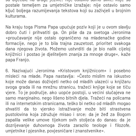
postale temeljem za umjetničke izražaje; nije ostavio samo
ključ boljega razumijevanja tekstova koji su zaživjeli u brojnim
kulturama.
Na kraju toga Pisma Papa upućuje poziv koji je u ovom slavlju
dobro čuti i prihvatiti ga. On piše da za svetoga Jeronima
»proučavanje nije ostalo ograničeno na mladenačke godine
formacije, nego je to bila trajna zauzetost, prioritet svakoga
dana njegova života. Možemo ustvrditi da je bio nalik cijeloj
knjižnici i postao je djeliteljem znanja za mnoge druge«, kaže
papa Franjo.
6. Nazivajući Jeronima »Kristovom knjižnicom« i posebno
misleći na mlade, Papa nastavlja: »Često mislim na iskustvo
koje može danas doživjeti netko od mladih ulazeći u knjižaru
svoga grada ili na mrežnu stranicu, tražeći knjige koje se tiču
vjere. To je područje, ako uopće postoji, u većini slučajeva ne
samo marginalno, nego lišeno bitnih djela. Tražeći na policama
ili na internetskim stranicama, teško bi netko od mladih mogao
shvatiti da to vjersko istraživanje može biti strastvena
pustolovina koja združuje misao i srce; da je žeđ za Bogom
zapalila velike umove tijekom svih stoljeća do danas; da je
dozrijevanje duhovnoga života zarazilo teologe i filozofe,
umjetnike i pjesnike, povjesničare i znanstvenike«.