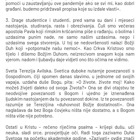
pomoći u zaustavljanju ove pandemije ako se svi mi, kao dobri
građani, budemo pridržavali propisa koje su izdale vlasti«.
3. Drage studentice i studenti, pred vama su dani i mjeseci
nastojanja, studiranja, rasta i obrezivanja. Čuli smo večeras
apostola Pavla koji rimskim kršćanima piše o rađanju, o bolima i
uzdasima punim nade, ne samo našim uzdasima, nego i
uzdasima svega stvorenja. U toj se nedovršenosti nalazi Božji
Duh koji »potpomaže našu nemoć«. Kao Crkva Kristovo smo
tijelo i dišemo Božjim Duhom, neizrecivom snagom koja nam
vjerom, nadom i ljubavlju daje vidjeti ono što očima ne vidimo.
Sveta Terezija Avilska, Svetica duboke nutarnje povezanosti s
Gospodinom, čiji spomen danas slavimo, u jednome od svojih
vapaja, uzdaha duše Bogu, pita: »O živote, živote moj! Kako
možeš živjeti daleko od svoga Života?« Ona se divi otajstvu te
neodvojive povezanosti s Bogom i ujedno je iznenađena
ljudskim nastojanjem da tu povezanost dokine. Iz te povezanosti
razumije se Terezijina »duhovnost Božje dostatnosti«. Ona
naglašava da bez Boga čovjeku ništa nije dostatno, a s Bogom
ništa više nije potrebno.
Ostati u Kristu – rečeno riječima psalma – krijepi dušu, uči
neuka, sladi srce, prosvjetljuje oči. Radi toga zazivamo Duha
Svetoga na početku akademske godine. »Zazivati« ovdje znači