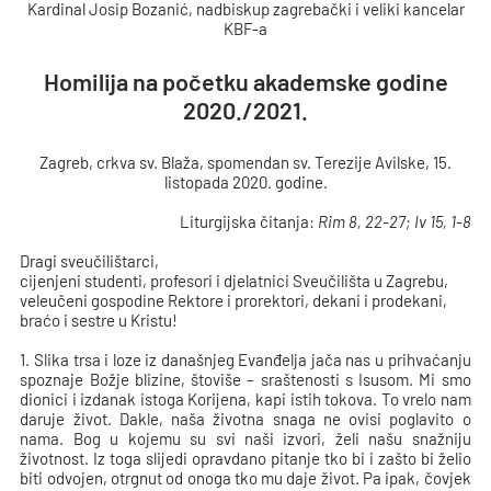
Kardinal Josip Bozanić, nadbiskup zagrebački i veliki kancelar
KBF-a
Homilija na početku akademske godine
2020./2021.
Zagreb, crkva sv. Blaža, spomendan sv. Terezije Avilske, 15.
listopada 2020. godine.
Liturgijska čitanja:
Rim
8, 22-27; Iv 15, 1-8
Dragi sveučilištarci,
cijenjeni studenti, profesori i djelatnici Sveučilišta u Zagrebu,
veleučeni gospodine Rektore i prorektori, dekani i prodekani,
braćo i sestre u Kristu!
1. Slika trsa i loze iz današnjeg Evanđelja jača nas u prihvaćanju
spoznaje Božje blizine, štoviše – sraštenosti s Isusom. Mi smo
dionici i izdanak istoga Korijena, kapi istih tokova. To vrelo nam
daruje život. Dakle, naša životna snaga ne ovisi poglavito o
nama. Bog u kojemu su svi naši izvori, želi našu snažniju
životnost. Iz toga slijedi opravdano pitanje tko bi i zašto bi želio
biti odvojen, otrgnut od onoga tko mu daje život. Pa ipak, čovjek