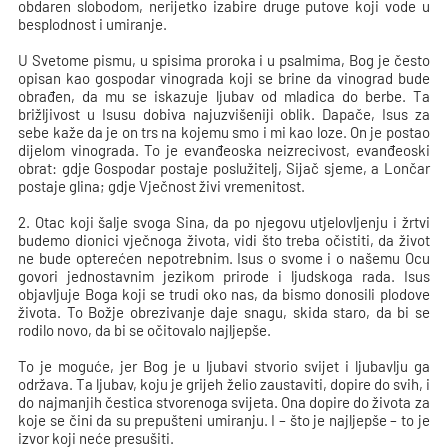
obdaren slobodom, nerijetko izabire druge putove koji vode u
besplodnost i umiranje.
U Svetome pismu, u spisima proroka i u psalmima, Bog je često
opisan kao gospodar vinograda koji se brine da vinograd bude
obrađen, da mu se iskazuje ljubav od mladica do berbe. Ta
brižljivost u Isusu dobiva najuzvišeniji oblik. Dapače, Isus za
sebe kaže da je on trs na kojemu smo i mi kao loze. On je postao
dijelom vinograda. To je evanđeoska neizrecivost, evanđeoski
obrat: gdje Gospodar postaje poslužitelj, Sijač sjeme, a Lončar
postaje glina; gdje Vječnost živi vremenitost.
2. Otac koji šalje svoga Sina, da po njegovu utjelovljenju i žrtvi
budemo dionici vječnoga života, vidi što treba očistiti, da život
ne bude opterećen nepotrebnim. Isus o svome i o našemu Ocu
govori jednostavnim jezikom prirode i ljudskoga rada. Isus
objavljuje Boga koji se trudi oko nas, da bismo donosili plodove
života. To Božje obrezivanje daje snagu, skida staro, da bi se
rodilo novo, da bi se očitovalo najljepše.
To je moguće, jer Bog je u ljubavi stvorio svijet i ljubavlju ga
održava. Ta ljubav, koju je grijeh želio zaustaviti, dopire do svih, i
do najmanjih čestica stvorenoga svijeta. Ona dopire do života za
koje se čini da su prepušteni umiranju. I – što je najljepše – to je
izvor koji neće presušiti.