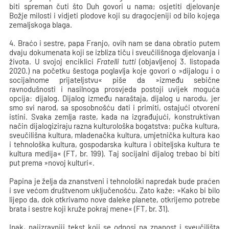
biti spreman čuti što Duh govori u nama; osjetiti djelovanje
Božje milosti i vidjeti plodove koji su dragocjeniji od bilo kojega
zemaljskoga blaga.
4. Braćo i sestre, papa Franjo, ovih nam se dana obratio putem
dvaju dokumenata koji se izbliza tiču i sveučilišnoga djelovanja i
života. U svojoj enciklici
Fratelli tutti
(objavljenoj 3. listopada
2020.) na početku šestoga poglavlja koje govori o »dijalogu i o
socijalnome prijateljstvu« piše da »između sebične
ravnodušnosti i nasilnoga prosvjeda postoji uvijek moguća
opcija: dijalog. Dijalog između naraštaja, dijalog u narodu, jer
smo svi narod, sa sposobnošću dati i primiti, ostajući otvoreni
istini. Svaka zemlja raste, kada na izgrađujući, konstruktivan
način dijalogiziraju razna kulturološka bogatstva: pučka kultura,
sveučilišna kultura, mladenačka kultura, umjetnička kultura kao
i tehnološka kultura, gospodarska kultura i obiteljska kultura te
kultura medija« (FT, br. 199). Taj socijalni dijalog trebao bi biti
put prema »novoj kulturi«.
Papina je želja da znanstveni i tehnološki napredak bude praćen
i sve većom društvenom uključenošću. Zato kaže: »Kako bi bilo
lijepo da, dok otkrivamo nove daleke planete, otkrijemo potrebe
brata i sestre koji kruže pokraj mene« (FT, br. 31).
Ipak, najizravniji tekst koji se odnosi na znanost i sveučilišta