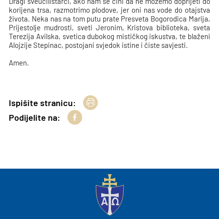
Dragi sveučilištarci, ako nam se čini da ne možemo doprijeti do
korijena trsa, razmotrimo plodove, jer oni nas vode do otajstva
života. Neka nas na tom putu prate Presveta Bogorodica Marija,
Prijestolje mudrosti, sveti Jeronim, Kristova biblioteka, sveta
Terezija Avilska, svetica dubokog mističkog iskustva, te blaženi
Alojzije Stepinac, postojani svjedok istine i čiste savjesti.
Amen.
Ispišite stranicu:
Podijelite na: