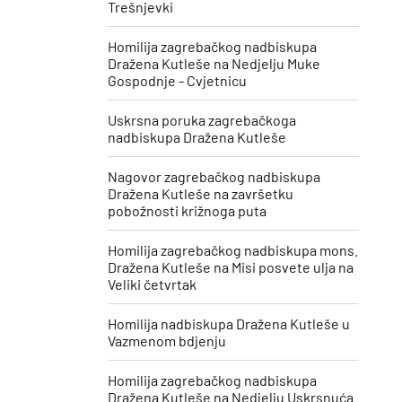
Trešnjevki
Homilija zagrebačkog nadbiskupa
Dražena Kutleše na Nedjelju Muke
Gospodnje - Cvjetnicu
Uskrsna poruka zagrebačkoga
nadbiskupa Dražena Kutleše
​Nagovor zagrebačkog nadbiskupa
Dražena Kutleše na završetku
pobožnosti križnoga puta
Homilija zagrebačkog nadbiskupa mons.
Dražena Kutleše na Misi posvete ulja na
Veliki četvrtak
Homilija nadbiskupa Dražena Kutleše u
Vazmenom bdjenju
Homilija zagrebačkog nadbiskupa
Dražena Kutleše na Nedjelju Uskrsnuća