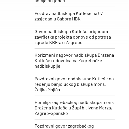
socijalni tjedan“
Pozdrav nadbiskupa Kutleše na 67.
zasjedanju Sabora HBK
Govor nadbiskupa Kutleše prigodom
završetka projekta obnove od potresa
zgrade KBF-a u Zagrebu
Korizmeni nagovor nadbiskupa Dražena
Kutleše redovnicama Zagrebačke
nadbiskupije
Pozdravni govor nadbiskupa Kutleše na
ređenju banjolučkog biskupa mons.
Željka Majića
Homilija zagrebačkog nadbiskupa mons.
Dražena Kutleše u Župi bl. Ivana Merza,
Zagreb-Špansko
Pozdravni govor zagrebačkog