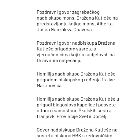
Pozdravni govor zagrebačkog
nadbiskupa mons. Dražena Kutleše na
predstavljanju knjige mons. Alberta
Joséa Gonzáleza Chavesa
Pozdravni govor nadbiskupa Dražena
Kutleše prigodom susreta s
vjeroučenicima koji su sudjelovali na
Državnom natjecanju
Homilija nadbiskupa Dražena Kutleše
prigodom biskupskog ređenja fra Ive
Martinovića
Homilija nadbiskupa Dražena Kutleše u
prigodi blagoslova kapelice i posvete
oltara u samostanu Školskih sestra
franjevki Provincije Svete Obitelji
Govor nadbiskupa Dražena Kutleše na
susretu biskupa HBK s redovničkim