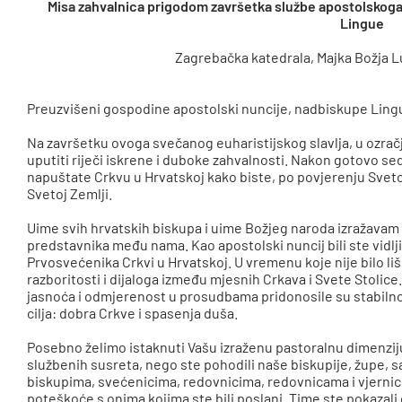
Misa zahvalnica prigodom završetka službe apostolskoga 
Lingue
Zagrebačka katedrala, Majka Božja Lu
Preuzvišeni gospodine apostolski nuncije, nadbiskupe Ling
Na završetku ovoga svečanog euharistijskog slavlja, u ozrač
uputiti riječi iskrene i duboke zahvalnosti. Nakon gotovo s
napuštate Crkvu u Hrvatskoj kako biste, po povjerenju Sveto
Svetoj Zemlji.
Uime svih hrvatskih biskupa i uime Božjeg naroda izražava
predstavnika među nama. Kao apostolski nuncij bili ste vidlji
Prvosvećenika Crkvi u Hrvatskoj. U vremenu koje nije bilo liš
razboritosti i dijaloga između mjesnih Crkava i Svete Stoli
jasnoća i odmjerenost u prosudbama pridonosile su stabilnost
cilja: dobra Crkve i spasenja duša.
Posebno želimo istaknuti Vašu izraženu pastoralnu dimenziju
službenih susreta, nego ste pohodili naše biskupije, župe, s
biskupima, svećenicima, redovnicima, redovnicama i vjernicima.
poteškoće s onima kojima ste bili poslani. Time ste pokazali