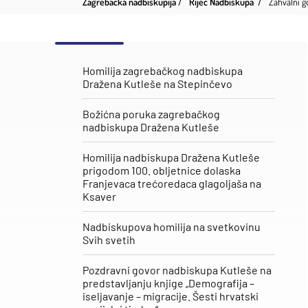
Zagrebačka nadbiskupija
Riječ Nadbiskupa
Zahvalni g
Homilija zagrebačkog nadbiskupa
Dražena Kutleše na Stepinčevo
Božićna poruka zagrebačkog
nadbiskupa Dražena Kutleše
Homilija nadbiskupa Dražena Kutleše
prigodom 100. obljetnice dolaska
Franjevaca trećoredaca glagoljaša na
Ksaver
Nadbiskupova homilija na svetkovinu
Svih svetih
Pozdravni govor nadbiskupa Kutleše na
predstavljanju knjige „Demografija –
iseljavanje – migracije. Šesti hrvatski