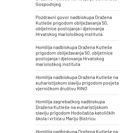
Gospodnjeg
Pozdravni govor nadbiskupa Dražena
Kutleše prigodom obilježavanja 50.
obljetnice postojanja i djelovanja
Hrvatskog mariološkog instituta
Homilija nadbiskupa Dražena Kutleše
prigodom obilježavanja 50. obljetnice
postojanja i djelovanja Hrvatskog
mariološkog instituta
Homilija nadbiskupa Dražena Kutleše na
euharistijskom slavlju prigodom posjeta
vjerničkom društvu RINO
Homilija zagrebačkog nadbiskupa
Dražena Kutleše na euharistijskom
slavlju prigodom Hodočašća katoličkih
škola i vrtića u Mariju Bistricu
Homilija nadbiskupa Dražena Kutleše na