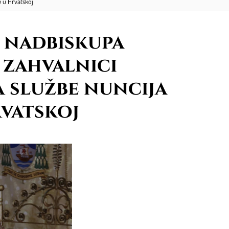
e u Hrvatskoj
 nadbiskupa
 zahvalnici
 službe nuncija
vatskoj