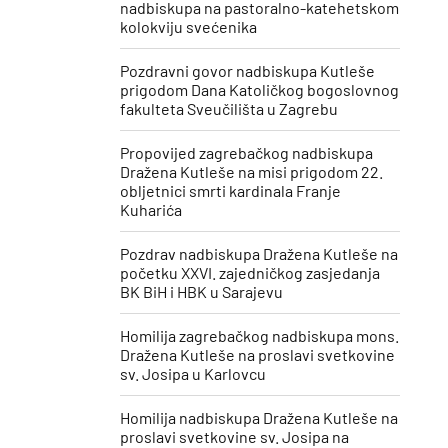
nadbiskupa na pastoralno-katehetskom
kolokviju svećenika
Pozdravni govor nadbiskupa Kutleše
prigodom Dana Katoličkog bogoslovnog
fakulteta Sveučilišta u Zagrebu
Propovijed zagrebačkog nadbiskupa
Dražena Kutleše na misi prigodom 22.
obljetnici smrti kardinala Franje
Kuharića
​Pozdrav nadbiskupa Dražena Kutleše na
početku XXVI. zajedničkog zasjedanja
BK BiH i HBK u Sarajevu
Homilija zagrebačkog nadbiskupa mons.
Dražena Kutleše na proslavi svetkovine
sv. Josipa u Karlovcu
Homilija nadbiskupa Dražena Kutleše na
proslavi svetkovine sv. Josipa ​na