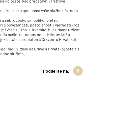
ine kojoj ste, kao predstavnik Petrova
nja koje se u godinama Vaše službe učvrstilo
i u sebi duboku simboliku: pleter,
ri o povezanosti, postojanosti i vjernosti kroz
je i Vaša služba u Hrvatskoj bila utkana u život
eđu našim narodom, nosili Kristov križ u
jek ostati isprepleten s Crkvom u Hrvatskoj.
 i vidljivi znak da Crkva u Hrvatskoj ostaje s
jedno služimo.
Podijelite na: