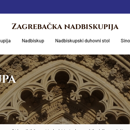
Zagrebačka nadbiskupija
upija
Nadbiskup
Nadbiskupski duhovni stol
Sin
UPA