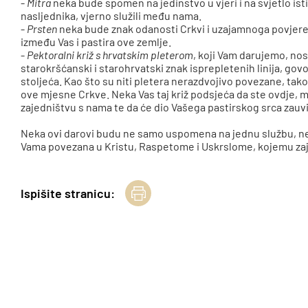
-
Mitra
neka bude spomen na jedinstvo u vjeri i na svjetlo ist
nasljednika, vjerno služili među nama.
-
Prsten
neka bude znak odanosti Crkvi i uzajamnoga povjere
između Vas i pastira ove zemlje.
-
Pektoralni križ s hrvatskim pleterom
, koji Vam darujemo, nos
starokršćanski i starohrvatski znak isprepletenih linija, govo
stoljeća. Kao što su niti pletera nerazdvojivo povezane, tako 
ove mjesne Crkve. Neka Vas taj križ podsjeća da ste ovdje, m
zajedništvu s nama te da će dio Vašega pastirskog srca zauvi
Neka ovi darovi budu ne samo uspomena na jednu službu, nego
Vama povezana u Kristu, Raspetome i Uskrslome, kojemu za
Ispišite stranicu: