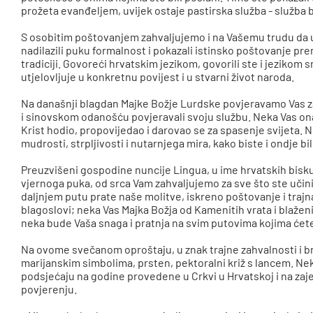
prožeta evanđeljem, uvijek ostaje pastirska služba - služba b
S osobitim poštovanjem zahvaljujemo i na Vašemu trudu da up
nadilazili puku formalnost i pokazali istinsko poštovanje pre
tradiciji. Govoreći hrvatskim jezikom, govorili ste i jezikom 
utjelovljuje u konkretnu povijest i u stvarni život naroda.
Na današnji blagdan Majke Božje Lurdske povjeravamo Vas 
i sinovskom odanošću povjeravali svoju službu. Neka Vas ona 
Krist hodio, propovijedao i darovao se za spasenje svijeta. 
mudrosti, strpljivosti i nutarnjega mira, kako biste i ondje bi
Preuzvišeni gospodine nuncije Lingua, u ime hrvatskih bisku
vjernoga puka, od srca Vam zahvaljujemo za sve što ste učin
daljnjem putu prate naše molitve, iskreno poštovanje i traj
blagoslovi; neka Vas Majka Božja od Kamenitih vrata i blaženi
neka bude Vaša snaga i pratnja na svim putovima kojima ćete,
Na ovome svečanom oproštaju, u znak trajne zahvalnosti i br
marijanskim simbolima, prsten, pektoralni križ s lancem. Ne
podsjećaju na godine provedene u Crkvi u Hrvatskoj i na zaje
povjerenju.