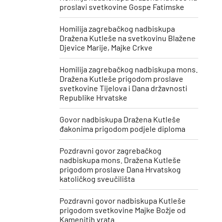
proslavi svetkovine Gospe Fatimske
Homilija zagrebačkog nadbiskupa
Dražena Kutleše na svetkovinu Blažene
Djevice Marije, Majke Crkve
Homilija zagrebačkog nadbiskupa mons.
Dražena Kutleše prigodom proslave
svetkovine Tijelova i Dana državnosti
Republike Hrvatske
Govor nadbiskupa Dražena Kutleše
đakonima prigodom podjele diploma
Pozdravni govor zagrebačkog
nadbiskupa mons. Dražena Kutleše
prigodom proslave Dana Hrvatskog
katoličkog sveučilišta
Pozdravni govor nadbiskupa Kutleše
prigodom svetkovine Majke Božje od
Kamenitih vrata