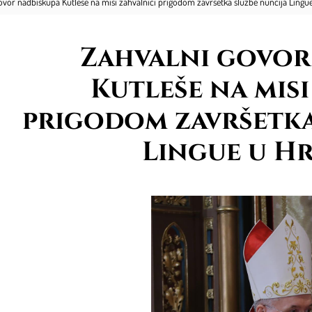
ovor nadbiskupa Kutleše na misi zahvalnici prigodom završetka službe nuncija Lingu
Zahvalni govor
Kutleše na misi
prigodom završetka
Lingue u Hr