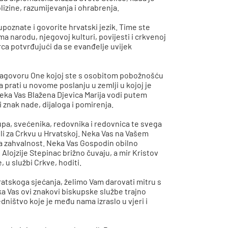
lizine, razumijevanja i ohrabrenja.
oznate i govorite hrvatski jezik. Time ste
ma narodu, njegovoj kulturi, povijesti i crkvenoj
srca potvrđujući da se evanđelje uvijek
zagovoru One kojoj ste s osobitom pobožnošću
prati u novome poslanju u zemlji u kojoj je
Neka Vas Blažena Djevica Marija vodi putem
li znak nade, dijaloga i pomirenja.
pa, svećenika, redovnika i redovnica te svega
ili za Crkvu u Hrvatskoj. Neka Vas na Vašem
na zahvalnost. Neka Vas Gospodin obilno
 Alojzije Stepinac brižno čuvaju, a mir Kristov
 u službi Crkve, hoditi.
atskoga sjećanja, želimo Vam darovati mitru s
ka Vas ovi znakovi biskupske službe trajno
dništvo koje je među nama izraslo u vjeri i