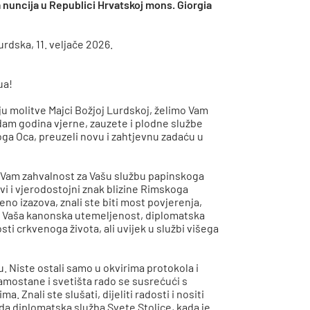
nuncija u Republici Hrvatskoj mons. Giorgia
rdska, 11. veljače 2026.
ua!
ju molitve Majci Božjoj Lurdskoj, želimo Vam
edam godina vjerne, zauzete i plodne službe
ga Oca, preuzeli novu i zahtjevnu zadaću u
m Vam zahvalnost za Vašu službu papinskoga
vi i vjerodostojni znak blizine Rimskoga
eno izazova, znali ste biti most povjerenja,
ce. Vaša kanonska utemeljenost, diplomatska
i crkvenoga života, ali uvijek u službi višega
. Niste ostali samo u okvirima protokola i
amostane i svetišta rado se susrećući s
 Znali ste slušati, dijeliti radosti i nositi
 da diplomatska služba Svete Stolice, kada je