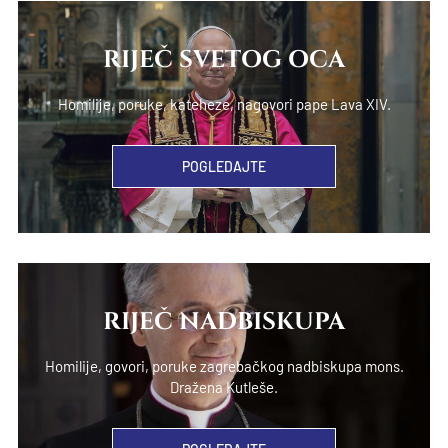
RIJEČ SVETOG OCA
Homilije, poruke, kateheze, nagovori pape Lava XIV.
POGLEDAJTE
RIJEČ NADBISKUPA
Homilije, govori, poruke zagrebačkog nadbiskupa mons.
Dražena Kutleše.