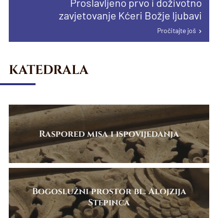
Proslavljeno prvo i doživotno
proglašenju papinske manje bazilike u
Pročitajte još
Pročitajte još
zavjetovanje Kćeri Božje ljubavi
Karlovcu
Pročitajte još
Pročitajte još
KATEDRALA
Raspored misa i ispovijedanja
Bogoslužni prostor bl. Alojzija
Stepinca