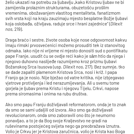
želio ukazati na potrebu za ljubavlju „kako Kristovu ljubav ne bi
zamijenila prolaznim strukturama, obuzetošću prošlim
vremenima, obožavanjem vlastitog mentaliteta, fanatizmom
svih vrsta koji na kraju zauzimaju mjesto besplatne Božje ljubavi
koja oslobađa, oživljava, raduje srce i hrani zajednice“ (
Dilexit
nos
, 219).
Draga braćo i sestre, živote osoba koje nose odgovornost kakvu
imaju rimski prvosvećenici možemo prosuditi tek iz stanovitog
odmaka. Iako nije ni vrijeme ni mjesto donositi sud o pontifikatu
pape Franje, usudit ću se ovdje reći kako je sȃm htio da njega i
njegovo duhovno naslijeđe razumijemo kroz prizmu ljubavi
Božanskog Srca Isusova (usp.
Dilexit nos
, 217). Bez sumnje, tko
se dade zapaliti plamenom Kristova Srca, nosi i križ. I papa
Franjo ga je nosio. Nije bježao od vatre kritika, nije izbjegavao
vjetrove protivljenja i led nerazumijevanja. Ali u svemu tome
gorjela je ljubav prema Kristu i njegovu Tijelu, Crkvi, napose
prema siromasima i onima na rubu društva.
Ako smo papu Franju doživljavali reformatorom, onda je to znak
da smo se sami udaljili od izvora. Ako smo ga doživljavali
revolucionarom, onda smo zaboravili ono što je neumorno
ponavljao, a to je da Bog svoje Kraljevstvo ne gradi na
ruševinama postojećeg svijeta nego ga preobražava iznutra.
Volio je Crkvu jer je Kristova zaručnica, volio je Krista kao Boga