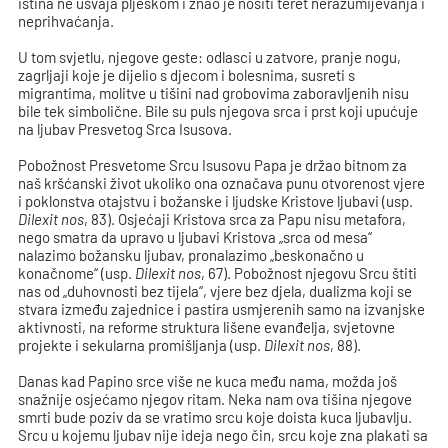
istina ne usvaja pljeskom i znao je nositi teret nerazumijevanja i
neprihvaćanja.
U tom svjetlu, njegove geste: odlasci u zatvore, pranje nogu,
zagrljaji koje je dijelio s djecom i bolesnima, susreti s
migrantima, molitve u tišini nad grobovima zaboravljenih nisu
bile tek simbolične. Bile su puls njegova srca i prst koji upućuje
na ljubav Presvetog Srca Isusova.
Pobožnost Presvetome Srcu Isusovu Papa je držao bitnom za
naš kršćanski život ukoliko ona označava punu otvorenost vjere
i poklonstva otajstvu i božanske i ljudske Kristove ljubavi (usp.
Dilexit nos
, 83). Osjećaji Kristova srca za Papu nisu metafora,
nego smatra da upravo u ljubavi Kristova „srca od mesa“
nalazimo božansku ljubav, pronalazimo „beskonačno u
konačnome“ (usp.
Dilexit nos
, 67). Pobožnost njegovu Srcu štiti
nas od „duhovnosti bez tijela“, vjere bez djela, dualizma koji se
stvara između zajednice i pastira usmjerenih samo na izvanjske
aktivnosti, na reforme struktura lišene evanđelja, svjetovne
projekte i sekularna promišljanja (usp.
Dilexit nos
, 88).
Danas kad Papino srce više ne kuca među nama, možda još
snažnije osjećamo njegov ritam. Neka nam ova tišina njegove
smrti bude poziv da se vratimo srcu koje doista kuca ljubavlju.
Srcu u kojemu ljubav nije ideja nego čin, srcu koje zna plakati sa