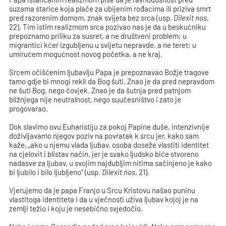
suzama starice koja plače za ubijenim rođacima ili priziva smrt
pred razorenim domom, znak svijeta bez srca (usp.
Dilexit
nos
,
22). Tim istim realizmom srca pozivao nas je da u beskućniku
prepoznamo priliku za susret, a ne društveni problem; u
migrantici kćer izgubljenu u svijetu nepravde, a ne teret; u
umirućem mogućnost novog početka, a ne kraj.
Srcem očišćenim ljubavlju Papa je prepoznavao Božje tragove
tamo gdje bi mnogi rekli da Bog šuti. Znao je da pred nepravdom
ne šuti Bog, nego čovjek. Znao je da šutnja pred patnjom
bližnjega nije neutralnost, nego suučesništvo i zato je
progovarao.
Dok slavimo ovu Euharistiju za pokoj Papine duše, intenzivnije
doživljavamo njegov poziv na povratak k srcu jer, kako sam
kaže, „ako u njemu vlada ljubav, osoba doseže vlastiti identitet
na cjelovit i blistav način, jer je svako ljudsko biće stvoreno
nadasve za ljubav, u svojim najdubljim nitima sačinjeno je kako
bi ljubilo i bilo ljubljeno“ (usp.
Dilexit nos
, 21).
Vjerujemo da je papa Franjo u Srcu Kristovu našao puninu
vlastitoga identiteta i da u vječnosti uživa ljubav kojoj je na
zemlji težio i koju je nesebično svjedočio.