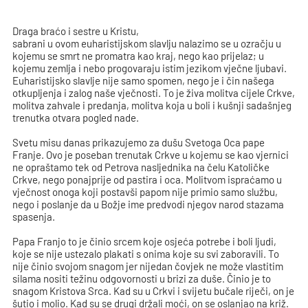
Draga braćo i sestre u Kristu,
sabrani u ovom euharistijskom slavlju nalazimo se u ozračju u
kojemu se smrt ne promatra kao kraj, nego kao prijelaz; u
kojemu zemlja i nebo progovaraju istim jezikom vječne ljubavi.
Euharistijsko slavlje nije samo spomen, nego je i čin našega
otkupljenja i zalog naše vječnosti. To je živa molitva cijele Crkve,
molitva zahvale i predanja, molitva koja u boli i kušnji sadašnjeg
trenutka otvara pogled nade.
Svetu misu danas prikazujemo za dušu Svetoga Oca pape
Franje. Ovo je poseban trenutak Crkve u kojemu se kao vjernici
ne opraštamo tek od Petrova nasljednika na čelu Katoličke
Crkve, nego ponajprije od pastira i oca. Molitvom ispraćamo u
vječnost onoga koji postavši papom nije primio samo službu,
nego i poslanje da u Božje ime predvodi njegov narod stazama
spasenja.
Papa Franjo to je činio srcem koje osjeća potrebe i boli ljudi,
koje se nije ustezalo plakati s onima koje su svi zaboravili. To
nije činio svojom snagom jer nijedan čovjek ne može vlastitim
silama nositi težinu odgovornosti u brizi za duše. Činio je to
snagom Kristova Srca. Kad su u Crkvi i svijetu bučale riječi, on je
šutio i molio. Kad su se drugi držali moći, on se oslanjao na križ.