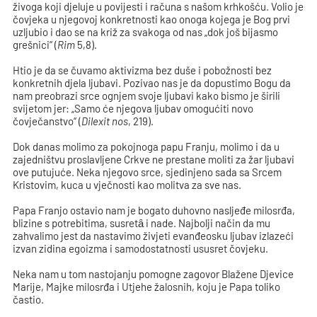
živoga koji djeluje u povijesti i računa s našom krhkošću. Volio je
čovjeka u njegovoj konkretnosti kao onoga kojega je Bog prvi
uzljubio i dao se na križ za svakoga od nas „dok još bijasmo
grešnici“ (
Rim
5,8).
Htio je da se čuvamo aktivizma bez duše i pobožnosti bez
konkretnih djela ljubavi. Pozivao nas je da dopustimo Bogu da
nam preobrazi srce ognjem svoje ljubavi kako bismo je širili
svijetom jer: „Samo će njegova ljubav omogućiti novo
čovječanstvo“ (
Dilexit nos
, 219).
Dok danas molimo za pokojnoga papu Franju, molimo i da u
zajedništvu proslavljene Crkve ne prestane moliti za žar ljubavi
ove putujuće. Neka njegovo srce, sjedinjeno sada sa Srcem
Kristovim, kuca u vječnosti kao molitva za sve nas.
Papa Franjo ostavio nam je bogato duhovno nasljeđe milosrđa,
blizine s potrebitima, susretȃ i nade. Najbolji način da mu
zahvalimo jest da nastavimo živjeti evanđeosku ljubav izlazeći
izvan zidina egoizma i samodostatnosti ususret čovjeku.
Neka nam u tom nastojanju pomogne zagovor Blažene Djevice
Marije, Majke milosrđa i Utjehe žalosnih, koju je Papa toliko
častio.