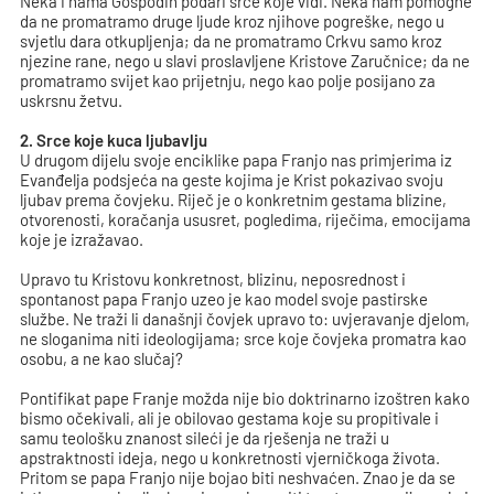
Neka i nama Gospodin podari srce koje vidi. Neka nam pomogne
da ne promatramo druge ljude kroz njihove pogreške, nego u
svjetlu dara otkupljenja; da ne promatramo Crkvu samo kroz
njezine rane, nego u slavi proslavljene Kristove Zaručnice; da ne
promatramo svijet kao prijetnju, nego kao polje posijano za
uskrsnu žetvu.
2. Srce koje kuca ljubavlju
U drugom dijelu svoje enciklike papa Franjo nas primjerima iz
Evanđelja podsjeća na geste kojima je Krist pokazivao svoju
ljubav prema čovjeku. Riječ je o konkretnim gestama blizine,
otvorenosti, koračanja ususret, pogledima, riječima, emocijama
koje je izražavao.
Upravo tu Kristovu konkretnost, blizinu, neposrednost i
spontanost papa Franjo uzeo je kao model svoje pastirske
službe. Ne traži li današnji čovjek upravo to: uvjeravanje djelom,
ne sloganima niti ideologijama; srce koje čovjeka promatra kao
osobu, a ne kao slučaj?
Pontifikat pape Franje možda nije bio doktrinarno izoštren kako
bismo očekivali, ali je obilovao gestama koje su propitivale i
samu teološku znanost sileći je da rješenja ne traži u
apstraktnosti ideja, nego u konkretnosti vjerničkoga života.
Pritom se papa Franjo nije bojao biti neshvaćen. Znao je da se