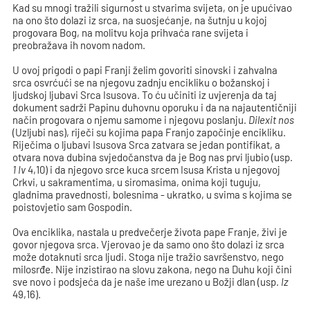
Kad su mnogi tražili sigurnost u stvarima svijeta, on je upućivao
na ono što dolazi iz srca, na suosjećanje, na šutnju u kojoj
progovara Bog, na molitvu koja prihvaća rane svijeta i
preobražava ih novom nadom.
U ovoj prigodi o papi Franji želim govoriti sinovski i zahvalna
srca osvrćući se na njegovu zadnju encikliku o božanskoj i
ljudskoj ljubavi Srca Isusova. To ću učiniti iz uvjerenja da taj
dokument sadrži Papinu duhovnu oporuku i da na najautentičniji
način progovara o njemu samome i njegovu poslanju.
Dilexit nos
(Uzljubi nas), riječi su kojima papa Franjo započinje encikliku.
Riječima o ljubavi Isusova Srca zatvara se jedan pontifikat, a
otvara nova dubina svjedočanstva da je Bog nas prvi ljubio (usp.
1 Iv
4,10) i da njegovo srce kuca srcem Isusa Krista u njegovoj
Crkvi, u sakramentima, u siromasima, onima koji tuguju,
gladnima pravednosti, bolesnima - ukratko, u svima s kojima se
poistovjetio sam Gospodin.
Ova enciklika, nastala u predvečerje života pape Franje, živi je
govor njegova srca. Vjerovao je da samo ono što dolazi iz srca
može dotaknuti srca ljudi. Stoga nije tražio savršenstvo, nego
milosrđe. Nije inzistirao na slovu zakona, nego na Duhu koji čini
sve novo i podsjeća da je naše ime urezano u Božji dlan (usp.
Iz
49,16).