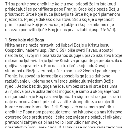
Tri su poruke ove enciklike koje u ovoj prigodi želim istaknuti
prisjećajući se pontifikata pape Franje: Srce koje opaža Božju
prisutnost, Srce koje kuca ljubavlju te Srce koje gori plamenom
nježnosti. Riječ je dakako o Kristovu Srcu koje je u vječnost
primilo pastira koji je znao da je ljubljen i koji se nikome nije
ustezao ponoviti riječi: Bog je nas prvi uzljubio (usp.
1 Iv
4,10).
1. Srce koje vidi Boga
Ništa nas ne može rastaviti od ljubavi Božje u Kristu Isusu,
Gospodinu našem (usp.
Rim
8,39), piše sveti Pavao, apostol
naroda koji svoj misionarski zanos duguje upravo iskustvu Božje
milosrdne ljubavi. Ta je ljubav Kristova progonitelja preobrazila u
gorljiva zagovornika. Kao da su te riječi, koje odražavaju
sigurnost u Božju vjernost, ušle u samu srž života i poruke pape
Franje. Isusovačka formacija osposobila ga je za duhovno
razlučivanje u kojemu se um i srce usklađuju svjetlom Božje
riječi. Jedno bez drugoga ne ide: um bez srca ni srce bez uma,
ali njihova prava usklađenost moguća je samo u ukorijenjenosti
u sigurnost da je Bog nas prvi ljubio. Ta sigurnost razgoni strah i
daje nam odvažnost priznati vlastite stranputice, a usmjeriti
korake onamo kamo Bog želi. Stoga već na samom početku
enciklike Papa nam posreduje temeljno iskustvo da nas Kristovo
otvoreno Srce predusreće i čeka bez uvjeta ne polažući nikakav
prethodni zahtjev da bi nas volio i ponudio nam svoje
prijateljstvo (usp.
Dilexit nos
, 1). U takvu se odnosu rađa teologija