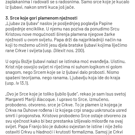
zaplakanima i radovati se s radosnima. Samo srce koje je kucalo
iz ljubavi, nakon smrti kuca još jače.
3. Srce koje gori plamenom nježnosti
„Ljubav za ljubav“ naslov je posljednjeg poglavlja Papine
posljednje enciklike. U njemu nas poziva da ponudimo Srcu
Kristovu nove mogućnosti širenja plamena njegove žarke
nježnosti u ovom svijetu. Papa drži da najprikladniji način na
koji to možemo učiniti jesu djela bratske ljubavi kojima liječimo
rane Crkve i svijeta (usp.
Dilexit nos
, 200).
U ognju Božje ljubavi nalazi se istinska moć evanđelja. Uistinu,
Krist nije osvojio svijet ni riječima ni suhom logikom ni golom
snagom, nego Srcem koje se iz ljubavi dalo probosti. Nismo
spašeni teorijama, nego ranama, Ljubavlju koja ide do kraja
(usp.
Iv
13,1).
„Ovo je Srce koje je toliko ljubilo ljude“, rekao je sam Isus svetoj
Margareti Mariji Alacoque. I upravo to Srce, izmučeno,
probodeno, otvoreno, srce je Crkve. To je plamen iz kojega je
Crkva na Duhove rođena i iz kojega crpi snagu uskrsnuća usred
smrti i progonstva. Kristovo probodeno Srce ostaje otvoreno za
svu vječnost kako bi bez prestanka izlijevalo milosrđe na ovaj
svijet. Papa Franjo bio je duboko svjestan te istine i nije želio
ostaviti Crkvu u hladnoći i krutosti formalizma. Samoj je Crkvi