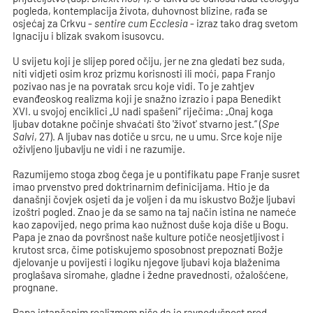
pogleda, kontemplacija života, duhovnost blizine, rađa se
osjećaj za Crkvu -
sentire cum Ecclesia
- izraz tako drag svetom
Ignaciju i blizak svakom isusovcu.
U svijetu koji je slijep pored očiju, jer ne zna gledati bez suda,
niti vidjeti osim kroz prizmu korisnosti ili moći, papa Franjo
pozivao nas je na povratak srcu koje vidi. To je zahtjev
evanđeoskog realizma koji je snažno izrazio i papa Benedikt
XVI. u svojoj enciklici „U nadi spašeni“ riječima: „Onaj koga
ljubav dotakne počinje shvaćati što 'život' stvarno jest.“ (
Spe
Salvi
, 27). A ljubav nas dotiče u srcu, ne u umu. Srce koje nije
oživljeno ljubavlju ne vidi i ne razumije.
Razumijemo stoga zbog čega je u pontifikatu pape Franje susret
imao prvenstvo pred doktrinarnim definicijama. Htio je da
današnji čovjek osjeti da je voljen i da mu iskustvo Božje ljubavi
izoštri pogled. Znao je da se samo na taj način istina ne nameće
kao zapovijed, nego prima kao nužnost duše koja diše u Bogu.
Papa je znao da površnost naše kulture potiče neosjetljivost i
krutost srca, čime potiskujemo sposobnost prepoznati Božje
djelovanje u povijesti i logiku njegove ljubavi koja blaženima
proglašava siromahe, gladne i žedne pravednosti, ožalošćene,
prognane.
Papa istančanim realizmom piše da je ravnodušnost pred