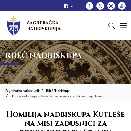
HR
Zagrebačka 
nadbiskupija
RIJEČ NADBISKUPA
Zagrebačka nadbiskupija
Riječ Nadbiskupa
Homilija nadbiskupa Kutleše na misi zadušnici za pokojnog papu Franju
Homilija nadbiskupa Kutleše
na misi zadušnici za