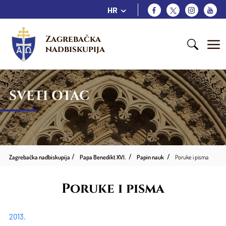
HR
Zagrebačka 
nadbiskupija
SVETI OTAC
Zagrebačka nadbiskupija
Papa Benedikt XVI.
Papin nauk
Poruke i pisma
Poruke i pisma
2013.