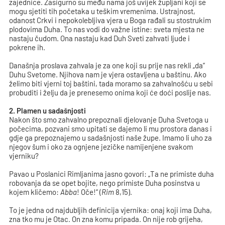
zajednice. Zasigurno su među nama još uvijek župljani koji se
mogu sjetiti tih početaka u teškim vremenima. Ustrajnost,
odanost Crkvi i nepokolebljiva vjera u Boga rađali su stostrukim
plodovima Duha. To nas vodi do važne istine: sveta mjesta ne
nastaju čudom. Ona nastaju kad Duh Sveti zahvati ljude i
pokrene ih.
Današnja proslava zahvala je za one koji su prije nas rekli „da“
Duhu Svetome. Njihova nam je vjera ostavljena u baštinu. Ako
želimo biti vjerni toj baštini, tada moramo sa zahvalnošću u sebi
probuditi i želju da je prenesemo onima koji će doći poslije nas.
2. Plamen u sadašnjosti
Nakon što smo zahvalno prepoznali djelovanje Duha Svetoga u
počecima, pozvani smo upitati se dajemo li mu prostora danas i
gdje ga prepoznajemo u sadašnjosti naše župe. Imamo li uho za
njegov šum i oko za ognjene jezičke namijenjene svakom
vjerniku?
Pavao u Poslanici Rimljanima jasno govori: „Ta ne primiste duha
robovanja da se opet bojite, nego primiste Duha posinstva u
kojem kličemo:
Abba
! Oče!“ (
Rim
8,15).
To je jedna od najdubljih definicija vjernika: onaj koji ima Duha,
zna tko mu je Otac. On zna komu pripada. On nije rob grijeha,