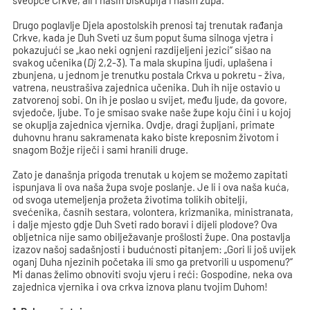
sveopće Crkve, ali i naših biskupija i naših župa.
Drugo poglavlje Djela apostolskih prenosi taj trenutak rađanja
Crkve, kada je Duh Sveti uz šum poput šuma silnoga vjetra i
pokazujući se „kao neki ognjeni razdijeljeni jezici“ sišao na
svakog učenika (
Dj
2,2-3). Ta mala skupina ljudi, uplašena i
zbunjena, u jednom je trenutku postala Crkva u pokretu - živa,
vatrena, neustrašiva zajednica učenika. Duh ih nije ostavio u
zatvorenoj sobi. On ih je poslao u svijet, među ljude, da govore,
svjedoče, ljube. To je smisao svake naše župe koju čini i u kojoj
se okuplja zajednica vjernika. Ovdje, dragi župljani, primate
duhovnu hranu sakramenata kako biste kreposnim životom i
snagom Božje riječi i sami hranili druge.
Zato je današnja prigoda trenutak u kojem se možemo zapitati
ispunjava li ova naša župa svoje poslanje. Je li i ova naša kuća,
od svoga utemeljenja prožeta životima tolikih obitelji,
svećenika, časnih sestara, volontera, krizmanika, ministranata,
i dalje mjesto gdje Duh Sveti rado boravi i dijeli plodove? Ova
obljetnica nije samo obilježavanje prošlosti župe. Ona postavlja
izazov našoj sadašnjosti i budućnosti pitanjem: „Gori li još uvijek
oganj Duha njezinih početaka ili smo ga pretvorili u uspomenu?“
Mi danas želimo obnoviti svoju vjeru i reći: Gospodine, neka ova
zajednica vjernika i ova crkva iznova planu tvojim Duhom!