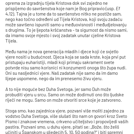
oprema za izgradnju tijela Kristova dok svi zajedno ne
prispijemo do savršenstva koje nam je Bog pripravio (usp.
Ef
4,12). Tajna je u tome da to savršenstvo nitko ne postiže sam,
nego kao točno određeni ud Tijela Kristova, koji svoju zadaću
može savršeno ispuniti samo u međuovisnosti i međudjelovanju
s drugima. To je ljepota kršćanstva - ta sigurnost da nismo sami,
da imamo svoje mjesto i svoj zadatak unutar cjeline Kristova
Tijela.
Među nama je nova generacija mladih i djece koji će svjetlo
vjere nositi u budućnost. Djeca koja se sada krste, koja prvi put
pristupaju euharistiji, mladi koji primaju sakrament svete
potvrde nisu samo korisnici ni konzumenti onoga što župa nudi.
Oni su nasljednici vjere. Naš zadatak nije samo da im damo
lijepe uspomene, nego da im prenesemo živu vjeru.
A to nije moguće bez Duha Svetoga, jer samo Duh može
probuditi vjeru u srcu. Samo on može dodirnuti ono što ljudske
riječi ne mogu. Samo on može otvoriti srce koje je zatvoreno.
Stoga smo, kao zajednica vjere, pozvani više moliti zajedno za
vodstvo Duha Svetoga, više slušati što nam on govori kroz Sveto
Pismo i znakove vremena, crkveno učiteljstvo i propovijedi vaših
pastira. Pozvani smo, u duhu vjere, pitati se: „Bože, što želiš
učiniti u Španskom u sljedećih 5, 10, 50 godina?“ i biti spremni