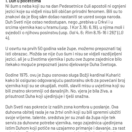
1. Duh u početcima
Ni šum s neba koji su na dan Pedesetnice čuli apostoli ni ognjeni
jezici koje su vidjeli nisu bili običan prirodni fenomen. Bili su to
znakovi da je Bog sȃm došao nastaniti se usred svoga naroda.
Duh Sveti nije ostao nedostupan, nego „prebiva u Crkvi i u
srcima vjernika kao u hramu (usp.
1 Kor
3,16; 6,19), u njima moli i
svjedoči o njihovu posinstvu (usp.
Gal
4, 6;
Rim
8,15-16 i 26)“ (
LG
4).
U osvrtu na prvih 50 godina vaše župe, možemo prepoznati taj
isti obrazac. Možda se nije čuo šum i nisu se vidjeli razdijeljeni
jezici, ali je u životima vjernika i putu ove župne zajednice bilo
itekako moguće prepoznati jasno djelovanje Duha Svetoga.
Godine 1975. ovu je župu osnovao sluga Božji kardinal Kuharić
kako bi osigurao odgovarajuću pastoralnu skrb za povećani broj
vjernika koji su se okupljali, molili, slavili misu u uvjetima koji su
bili znatno skromniji od današnjih. No, vjera je bila živa, a
prisutnost Duha koji ujedinjuje i tješi snažna.
Duh Sveti nas pokreće iz naših zona komfora u poslanje. Ova
duhovna obitelj rasla je na žrtvi onih koji su bili spremni uložiti
svoje vrijeme, talente, sredstva jer su znali da župa nije tek
servis za duhovne potrebe vjernika, nego zajednica ujedinjena
istim Duhom koji potiče na uzajamno primanje i davanje, za rast