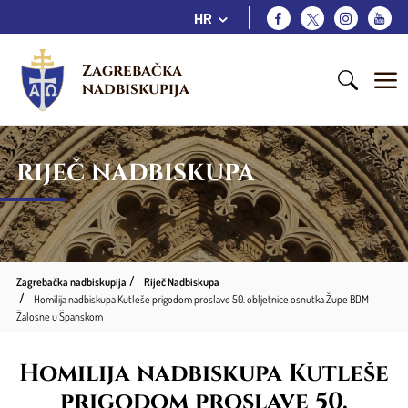
HR
Zagrebačka 
nadbiskupija
RIJEČ NADBISKUPA
Zagrebačka nadbiskupija
Riječ Nadbiskupa
Homilija nadbiskupa Kutleše prigodom proslave 50. obljetnice osnutka Župe BDM
Žalosne u Španskom
Homilija nadbiskupa Kutleše
prigodom proslave 50.