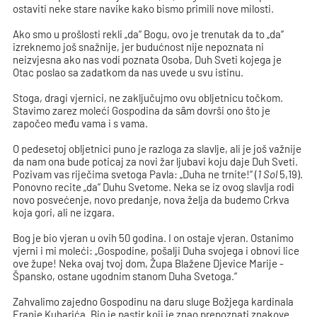
ostaviti neke stare navike kako bismo primili nove milosti.
Ako smo u prošlosti rekli „da“ Bogu, ovo je trenutak da to „da“
izreknemo još snažnije, jer budućnost nije nepoznata ni
neizvjesna ako nas vodi poznata Osoba, Duh Sveti kojega je
Otac poslao sa zadatkom da nas uvede u svu istinu.
Stoga, dragi vjernici, ne zaključujmo ovu obljetnicu točkom.
Stavimo zarez moleći Gospodina da sȃm dovrši ono što je
započeo među vama i s vama.
O pedesetoj obljetnici puno je razloga za slavlje, ali je još važnije
da nam ona bude poticaj za novi žar ljubavi koju daje Duh Sveti.
Pozivam vas riječima svetoga Pavla: „Duha ne trnite!“ (
1 Sol
5,19).
Ponovno recite „da“ Duhu Svetome. Neka se iz ovog slavlja rodi
novo posvećenje, novo predanje, nova želja da budemo Crkva
koja gori, ali ne izgara.
Bog je bio vjeran u ovih 50 godina. I on ostaje vjeran. Ostanimo
vjerni i mi moleći: „Gospodine, pošalji Duha svojega i obnovi lice
ove župe! Neka ovaj tvoj dom, Župa Blažene Djevice Marije -
Špansko, ostane ugodnim stanom Duha Svetoga.“
Zahvalimo zajedno Gospodinu na daru sluge Božjega kardinala
Franje Kuharića. Bio je pastir koji je znao prepoznati znakove