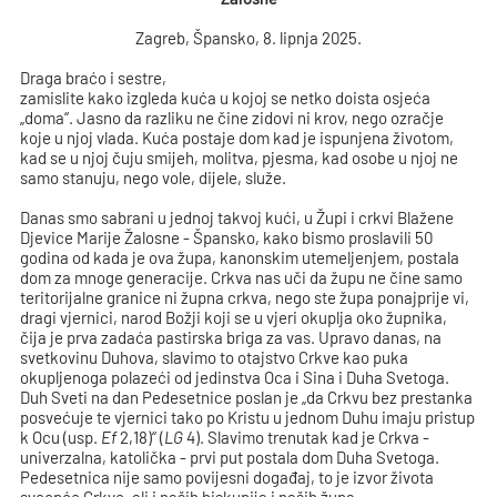
Zagreb, Špansko, 8. lipnja 2025.
Draga braćo i sestre,
zamislite kako izgleda kuća u kojoj se netko doista osjeća
„doma“. Jasno da razliku ne čine zidovi ni krov, nego ozračje
koje u njoj vlada. Kuća postaje dom kad je ispunjena životom,
kad se u njoj čuju smijeh, molitva, pjesma, kad osobe u njoj ne
samo stanuju, nego vole, dijele, služe.
Danas smo sabrani u jednoj takvoj kući, u Župi i crkvi Blažene
Djevice Marije Žalosne - Špansko, kako bismo proslavili 50
godina od kada je ova župa, kanonskim utemeljenjem, postala
dom za mnoge generacije. Crkva nas uči da župu ne čine samo
teritorijalne granice ni župna crkva, nego ste župa ponajprije vi,
dragi vjernici, narod Božji koji se u vjeri okuplja oko župnika,
čija je prva zadaća pastirska briga za vas. Upravo danas, na
svetkovinu Duhova, slavimo to otajstvo Crkve kao puka
okupljenoga polazeći od jedinstva Oca i Sina i Duha Svetoga.
Duh Sveti na dan Pedesetnice poslan je „da Crkvu bez prestanka
posvećuje te vjernici tako po Kristu u jednom Duhu imaju pristup
k Ocu (usp.
Ef
2,18)“ (
LG
4). Slavimo trenutak kad je Crkva -
univerzalna, katolička - prvi put postala dom Duha Svetoga.
Pedesetnica nije samo povijesni događaj, to je izvor života