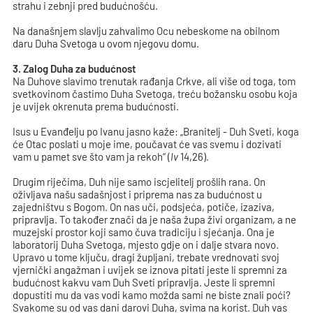
strahu i zebnji pred budućnošću.
Na današnjem slavlju zahvalimo Ocu nebeskome na obilnom
daru Duha Svetoga u ovom njegovu domu.
3.
Zalog Duha za budućnost
Na Duhove slavimo trenutak rađanja Crkve, ali više od toga, tom
svetkovinom častimo Duha Svetoga, treću božansku osobu koja
je uvijek okrenuta prema budućnosti.
Isus u Evanđelju po Ivanu jasno kaže: „Branitelj - Duh Sveti, koga
će Otac poslati u moje ime, poučavat će vas svemu i dozivati
vam u pamet sve što vam ja rekoh“ (
Iv
14,26).
Drugim riječima, Duh nije samo iscjelitelj prošlih rana. On
oživljava našu sadašnjost i priprema nas za budućnost u
zajedništvu s Bogom. On nas uči, podsjeća, potiče, izaziva,
pripravlja. To također znači da je naša župa živi organizam, a ne
muzejski prostor koji samo čuva tradiciju i sjećanja. Ona je
laboratorij Duha Svetoga, mjesto gdje on i dalje stvara novo.
Upravo u tome ključu, dragi župljani, trebate vrednovati svoj
vjernički angažman i uvijek se iznova pitati jeste li spremni za
budućnost kakvu vam Duh Sveti pripravlja. Jeste li spremni
dopustiti mu da vas vodi kamo možda sami ne biste znali poći?
Svakome su od vas dani darovi Duha, svima na korist. Duh vas