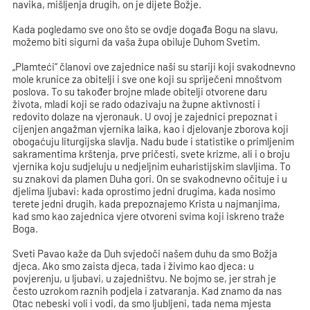
navika, mišljenja drugih, on je dijete Božje.
Kada pogledamo sve ono što se ovdje događa Bogu na slavu,
možemo biti sigurni da vaša župa obiluje Duhom Svetim.
„Plamteći“ članovi ove zajednice naši su stariji koji svakodnevno
mole krunice za obitelji i sve one koji su spriječeni mnoštvom
poslova. To su također brojne mlade obitelji otvorene daru
života, mladi koji se rado odazivaju na župne aktivnosti i
redovito dolaze na vjeronauk. U ovoj je zajednici prepoznat i
cijenjen angažman vjernika laika, kao i djelovanje zborova koji
obogaćuju liturgijska slavlja. Nadu bude i statistike o primljenim
sakramentima krštenja, prve pričesti, svete krizme, ali i o broju
vjernika koju sudjeluju u nedjeljnim euharistijskim slavljima. To
su znakovi da plamen Duha gori. On se svakodnevno očituje i u
djelima ljubavi: kada oprostimo jedni drugima, kada nosimo
terete jedni drugih, kada prepoznajemo Krista u najmanjima,
kad smo kao zajednica vjere otvoreni svima koji iskreno traže
Boga.
Sveti Pavao kaže da Duh svjedoči našem duhu da smo Božja
djeca. Ako smo zaista djeca, tada i živimo kao djeca: u
povjerenju, u ljubavi, u zajedništvu. Ne bojmo se, jer strah je
često uzrokom raznih podjela i zatvaranja. Kad znamo da nas
Otac nebeski voli i vodi, da smo ljubljeni, tada nema mjesta