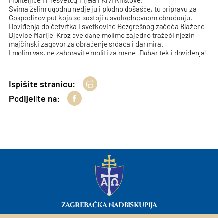
Moliteljice i Presvetog Tijela i Krvi Kristove.
Svima želim ugodnu nedjelju i plodno došašće, tu pripravu za
Gospodinov put koja se sastoji u svakodnevnom obraćanju.
Doviđenja do četvrtka i svetkovine Bezgrešnog začeća Blažene
Djevice Marije. Kroz ove dane molimo zajedno tražeći njezin
majčinski zagovor za obraćenje srdaca i dar mira.
I molim vas, ne zaboravite moliti za mene. Dobar tek i doviđenja!
Ispišite stranicu:
Podijelite na:
ZAGREBAČKA NADBISKUPIJA