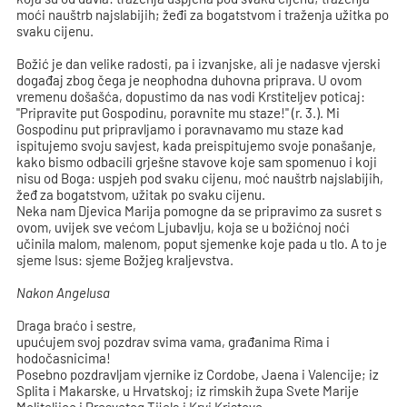
moći nauštrb najslabijih; žeđi za bogatstvom i traženja užitka po
svaku cijenu.
Božić je dan velike radosti, pa i izvanjske, ali je nadasve vjerski
događaj zbog čega je neophodna duhovna priprava. U ovom
vremenu došašća, dopustimo da nas vodi Krstiteljev poticaj:
"Pripravite put Gospodinu, poravnite mu staze!" (r. 3.). Mi
Gospodinu put pripravljamo i poravnavamo mu staze kad
ispitujemo svoju savjest, kada preispitujemo svoje ponašanje,
kako bismo odbacili grješne stavove koje sam spomenuo i koji
nisu od Boga: uspjeh pod svaku cijenu, moć nauštrb najslabijih,
žeđ za bogatstvom, užitak po svaku cijenu.
Neka nam Djevica Marija pomogne da se pripravimo za susret s
ovom, uvijek sve većom Ljubavlju, koja se u božićnoj noći
učinila malom, malenom, poput sjemenke koje pada u tlo. A to je
sjeme Isus: sjeme Božjeg kraljevstva.
Nakon Angelusa
Draga braćo i sestre,
upućujem svoj pozdrav svima vama, građanima Rima i
hodočasnicima!
Posebno pozdravljam vjernike iz Cordobe, Jaena i Valencije; iz
Splita i Makarske, u Hrvatskoj; iz rimskih župa Svete Marije