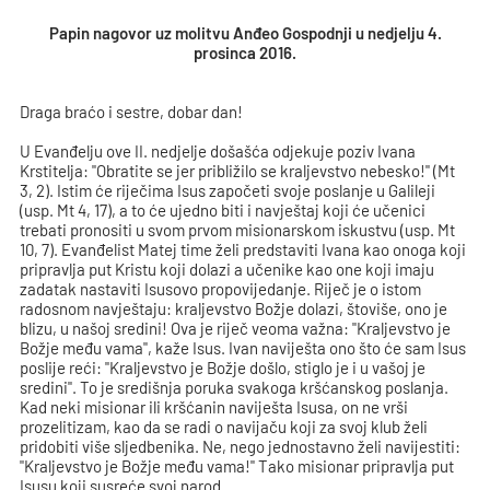
Papin nagovor uz molitvu Anđeo Gospodnji u nedjelju 4.
prosinca 2016.
Draga braćo i sestre, dobar dan!
U Evanđelju ove II. nedjelje došašća odjekuje poziv Ivana
Krstitelja: "Obratite se jer približilo se kraljevstvo nebesko!" (Mt
3, 2). Istim će riječima Isus započeti svoje poslanje u Galileji
(usp. Mt 4, 17), a to će ujedno biti i navještaj koji će učenici
trebati pronositi u svom prvom misionarskom iskustvu (usp. Mt
10, 7). Evanđelist Matej time želi predstaviti Ivana kao onoga koji
pripravlja put Kristu koji dolazi a učenike kao one koji imaju
zadatak nastaviti Isusovo propovijedanje. Riječ je o istom
radosnom navještaju: kraljevstvo Božje dolazi, štoviše, ono je
blizu, u našoj sredini! Ova je riječ veoma važna: "Kraljevstvo je
Božje među vama", kaže Isus. Ivan naviješta ono što će sam Isus
poslije reći: "Kraljevstvo je Božje došlo, stiglo je i u vašoj je
sredini". To je središnja poruka svakoga kršćanskog poslanja.
Kad neki misionar ili kršćanin naviješta Isusa, on ne vrši
prozelitizam, kao da se radi o navijaču koji za svoj klub želi
pridobiti više sljedbenika. Ne, nego jednostavno želi navijestiti:
"Kraljevstvo je Božje među vama!" Tako misionar pripravlja put
Isusu koji susreće svoj narod.