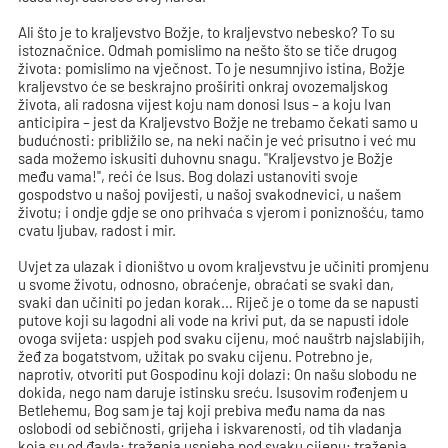
Ali što je to kraljevstvo Božje, to kraljevstvo nebesko? To su
istoznačnice. Odmah pomislimo na nešto što se tiče drugog
života: pomislimo na vječnost. To je nesumnjivo istina, Božje
kraljevstvo će se beskrajno proširiti onkraj ovozemaljskog
života, ali radosna vijest koju nam donosi Isus – a koju Ivan
anticipira – jest da Kraljevstvo Božje ne trebamo čekati samo u
budućnosti: približilo se, na neki način je već prisutno i već mu
sada možemo iskusiti duhovnu snagu. "Kraljevstvo je Božje
među vama!", reći će Isus. Bog dolazi ustanoviti svoje
gospodstvo u našoj povijesti, u našoj svakodnevici, u našem
životu; i ondje gdje se ono prihvaća s vjerom i poniznošću, tamo
cvatu ljubav, radost i mir.
Uvjet za ulazak i dioništvo u ovom kraljevstvu je učiniti promjenu
u svome životu, odnosno, obraćenje, obraćati se svaki dan,
svaki dan učiniti po jedan korak… Riječ je o tome da se napusti
putove koji su lagodni ali vode na krivi put, da se napusti idole
ovoga svijeta: uspjeh pod svaku cijenu, moć nauštrb najslabijih,
žeđ za bogatstvom, užitak po svaku cijenu. Potrebno je,
naprotiv, otvoriti put Gospodinu koji dolazi: On našu slobodu ne
dokida, nego nam daruje istinsku sreću. Isusovim rođenjem u
Betlehemu, Bog sam je taj koji prebiva među nama da nas
oslobodi od sebičnosti, grijeha i iskvarenosti, od tih vladanja
koja su od đavla: traženja uspjeha pod svaku cijenu; traženja