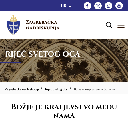
HR
Zagrebačka 
nadbiskupija
RIJEČ SVETOG OCA
Zagrebačka nadbiskupija
Riječ Svetog Oca
Božje je kraljevstvo među nama
Božje je kraljevstvo među
nama