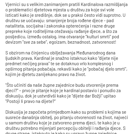
Vjernici su s velikim zanimanjem pratili Kardinalova razmišljanja
o problematici djetetova mjesta u društvu za koje svi vole
isticati kako je središnje, dok se u praksi često vidi suprotno. U
društvu se uočavaju: smanjenje broja rođene djece - pad
nataliteta, socijalna i zakonska opterećenja i razne druge
prepreke koje roditeljima otežavaju rađanje djece, a što za
posljedicu, između ostalog, ima otvaranje "kulturi smrti" pod
devizom "sve za sebe", egoizam, beznadnost, zatvorenost!
S obzirom na činjenicu obilježavanja Međunarodnog dana
ljudskih prava, Kardinal je snažno istaknuo kako "dijete nije
predmet nečijeg prava" te se dotaknuo vrlo komplesnog i
opširnog pitanja pobačaja, rekavši kako je "pobačaj djelo smrti",
kojim je djetetu zanijekano pravo na život.
"Što učiniti da naše župne zajednice budu otvorenije prema
djeci?" – prvo je pitanje koje je kardinal postavio i ponudio za
diskusiju, dok je ustvrdivši kako je "dijete dar Božji" upitao
"Postoji li pravo na dijete?"
Diskusija je započeta primjedbom kako su problemi s kojima se
susreće današnja obitelj, po pitanju otvorenosti na život, najveći
u samom društvu koje je zatvoreno prema djeci, te kako je u
društvu potrebno mijenjati percepciju obitelji i rađanja djece. S
druge strane, istaknuto je kako su upravo župne zajednice