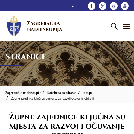
Zagrebačka 
nadbiskupija
STRANICE
Zagrebačka nadbiskupija
Kateheza za odrasle
Iz župa
Župne zajednice ključna su mjesta za razvoj i očuvanje obitelji
Župne zajednice ključna su
mjesta za razvoj i očuvanje