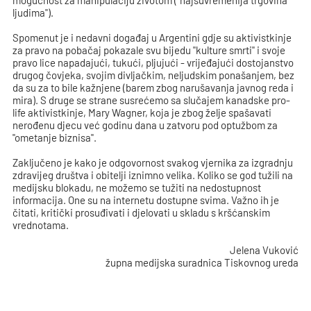
mogućnost za manipulaciju životom ("najsuvremenija trgovina
ljudima").
Spomenut je i nedavni događaj u Argentini gdje su aktivistkinje
za pravo na pobačaj pokazale svu bijedu "kulture smrti" i svoje
pravo lice napadajući, tukući, pljujući - vrijeđajući dostojanstvo
drugog čovjeka, svojim divljačkim, neljudskim ponašanjem, bez
da su za to bile kažnjene (barem zbog narušavanja javnog reda i
mira). S druge se strane susrećemo sa slučajem kanadske pro-
life aktivistkinje, Mary Wagner, koja je zbog želje spašavati
nerođenu djecu već godinu dana u zatvoru pod optužbom za
"ometanje biznisa".
Zaključeno je kako je odgovornost svakog vjernika za izgradnju
zdravijeg društva i obitelji iznimno velika. Koliko se god tužili na
medijsku blokadu, ne možemo se tužiti na nedostupnost
informacija. One su na internetu dostupne svima. Važno ih je
čitati, kritički prosuđivati i djelovati u skladu s kršćanskim
vrednotama.
Jelena Vuković
župna medijska suradnica Tiskovnog ureda