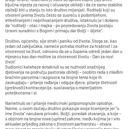
ključna mjesta za razvoj i očuvanje obitelji i da će samo stabilne
obitelji biti u stanju to isto društvo mijenjati. Roditelji koji su
otvoreni prema životu često se susreću s podsmijehom,
etiketiranjem i neprihvaćanjem društva, istaknuto je i dodano
da "roditelji - otac i majka - po posredovanju života postaju
izravni suradnici s Bogom i primaju dar Božji – dijete".
Društvo, općenito, sije strah i paniku od života. Stoga se, kao
jedan od zaključaka, nameće potreba molitve za hrabrost i za
otvorenost na život, odnosno da se u župama odredi jedan dan u
mjesecu kao dan molitve za otvorenost životu - Dan za novi
život!
Sudionici kateheze dotaknuli su se nužnosti snažnijeg
djelovanja na području pastorala obitelji – osobito rada s mlađim
bračnim parovima i razgovora na brojne teme koje ih
zaokupljaju – pitanje rađanja i odgoja djece, pitanje štetnosti
(grešnosti) kontracepcije, suočavanja s materijalnim
poteškoćama i sl.
Nametnulo se i pitanje medicinski potpomognute oplodnje.
Naime, u ovom slučaju društvo pokazuje svoje licemjerje jer "u
ime života" narušava prirodni, Božji, poredak stvaranja, a koje –
s obzirom na brojne nove (upitne) zakone, među kojima je i vrlo
aktualan prijedlog zakona o životnom partnerstvu – otvara