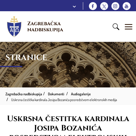
Zagrebačka 
nadbiskupija
STRANICE
Zagrebačka nadbiskupija
Dokumenti
Audiogalerije
Uskrsna čestitka kardinala Josipa Bozanića posredstvom elektronskih medija
Uskrsna čestitka kardinala
Josipa Bozanića