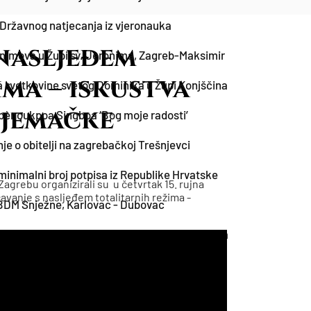
Državnog natjecanja iz vjeronauka
nasljeđem
nimova u Župi sv. Jeronima, Zagreb-Maksimir
ma – iskustva
a svetkovine svetog Dominika u Župi Konjščina
Njemačke
Gbènoukpoa Singboa ‘Bog moje radosti’
je o obitelji na zagrebačkoj Trešnjevci
 minimalni broj potpisa iz Republike Hrvatske
agrebu organizirali su u četvrtak 15. rujna
avanje s nasljeđem totalitarnih režima -
 BDM Snježne, Karlovac - Dubovac
skupa Valentina Pozaića u organizaciji HKLD-a
arovanu ljubav
ipa Bozanića i ministra Orsata Miljenića