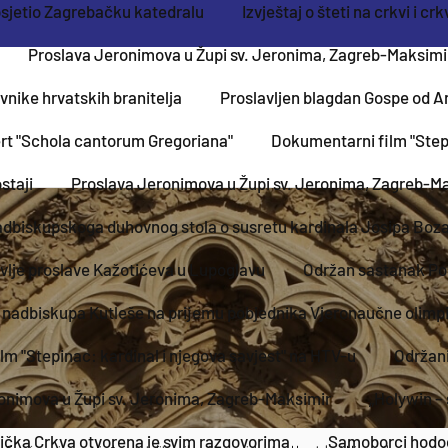
osjetio Zagrebačku katedralu
Izvještaj o šteti na crkvi i 
Proslava Jeronimova u Župi sv. Jeronima, Zagreb-Maksimi
vnike hrvatskih branitelja
Proslavljen blagdan Gospe od An
rt "Schola cantorum Gregoriana"
Dokumentarni film "Stepi
staji
Proslava Jeronimova u Župi sv. Jeronima, Zagreb-M
dbiskupskoga duhovnog stola o susretu kardinala Josipa Bozan
vlje proslave Kažotićeva u Lupoglavu
Održan sastanak Po
 nadbiskupa Kutleše na prijemu pobjednika Vjeronaučne olimp
m "Stepinac: kardinal i njegova savjest" na HTV-u
Održani
onimova u Župi sv. Jeronima, Zagreb-Maksimir
„Holywin – 
lička Crkva otvorena je svim razgovorima
Samoborci hodoča