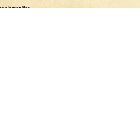
no sjemenište
bez molitve gubi dah i odumire
kog
Marija - slika i uzor Crkve
greba Majci Božjoj Bistričkoj
ce Marije u Velikoj Gorici
kom katoličkom sveučilištu
 rukama pape Franje
Božja građevina
očelo Drugo zasjedanje Sinode
ine FUCE-a