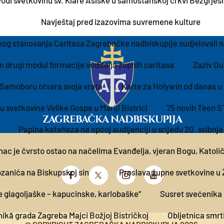
di svetkovinu sv. Klare Asiške u samostanskoj crkvi Bezgrješn
Navještaj pred izazovima suvremene kulture
nog stanovanja Caritasa Zagrebačke nadbiskupije sudjelovali na
 drugi modul formacije voditelja župnih caritasa
Zaziv D
 Samoboru otvara svoja vrata
Karte za Holywin od danas u 
 svetkovine Velike Gospe u Mariji Bistrici
75 novih Teen S
ZAGREBAČKA NADBISKUPIJA
Papina kateheza na općoj audijenciji u srijedu 20. svibnja
nac je čvrsto ostao na načelima Evanđelja, vjeran Bogu, Katolič
ozanića na Biskupskoj sinodi
Proslava župne svetkovine u 
e glagoljaške – kapucinske, karlobaške“
Susret svećenika 
ikā grada Zagreba Majci Božjoj Bistričkoj
Obljetnica smrt