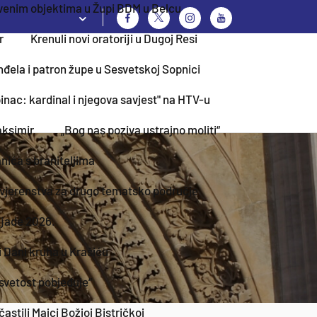
crkvenim objektima u Župi BDM u Belcu
r
Krenuli novi oratoriji u Dugoj Resi
đela i patron župe u Sesvetskoj Sopnici
nac: kardinal i njegova savjest" na HTV-u
aksimir
„Bog nas poziva ustrajno moliti“
ića s braniteljima
vjerenstva za drugo tematsko područje
ijade 2026.
 Dani kruha u Krašiću
svetost pobjeđuje“
stili Majci Božjoj Bistričkoj