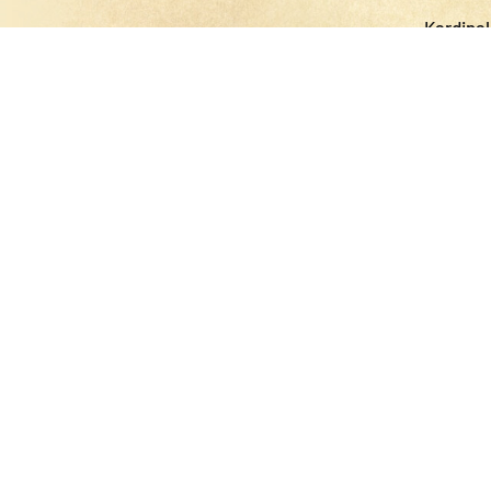
Kardina
Obavijest o regulaciji p
Nadbiskup Kutleša susreo s
Kardinal Bozanić otputo
XVII. Biblijsko bdj
Otvorena Generalna s
Osmi dan deve
Preminuo fra 
Trodnevnica i proslava sv
Pozdr