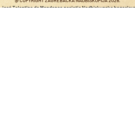
@ COPYRIGHT ZAGREBAČKA NADBISKUPIJA 2026.
l José Tolentino de Mendonça posjetio Nadbiskupsko bogoslov
rometa prigodom proslave Stepinčeva
Biskup Šaško: Ljubav 
e s članovima kanoničkog zbora Prvostolnog kaptola zagrebač
vao u Bruxelles
300. Zavjetno hodočašće vjernikā grada Za
enje, danonoćno čitanje Biblije, u župi Navještenja Blažene Djevi
kupština Europske federacije katoličkih sveučilišta na Hrvats
tnice uoči Stepinčeva u Krašiću
Hrvatski evanđelistar u
Stipo Karajica, svećenik franjevac Bosne Srebrene
1102.
etkovine sv. Klare u novozagrebačkoj Župi svete Klare
Zap
avni govor nadbiskupa Kutleše na otvorenju Generalne skupšt