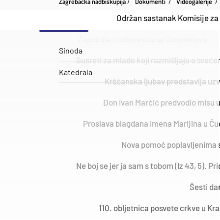
Zagrebačka nadbiskupija
Dokumenti
Videogalerije
Održan sastanak Komisije za
Započela trodnevnica uz Stepinčevo
Sinoda
Susreti za mlade koji razmišljaju o sveć
Katedrala
Kršćanska ljubav predstavlja uzv
Don Ivan Marčić predvodio misu 
Proslava blagdana Imena Marijina u Ču
Nova pomoć poplavljenima s
Ne boj se jer ja sam s tobom (Iz 43, 5). P
Šesti da
110. obljetnica posvete crkve u Kra