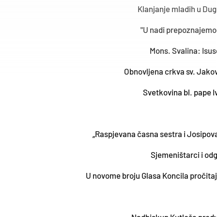
Klanjanje mladih u Dug
"U nadi prepoznajemo 
Mons. Svalina: Isus
Obnovljena crkva sv. Jako
Svetkovina bl. pape I
„Raspjevana časna sestra i Josipov
Sjemeništarci i od
U novome broju Glasa Koncila pročitaj