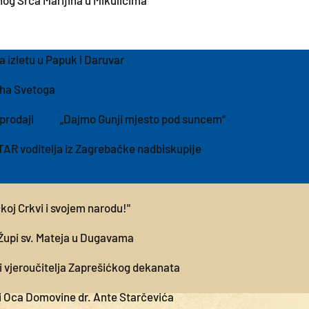
og Srca Marijina u Mikulićima
 izletu u Papuk i Daruvar
uha Svetoga
prodaji
„Dajmo Gunji mjesto pod suncem“
TAR voditelja iz Zagrebačke nadbiskupije
koj Crkvi i svojem narodu!"
Župi sv. Mateja u Dugavama
i vjeroučitelja Zaprešićkog dekanata
i Oca Domovine dr. Ante Starčevića