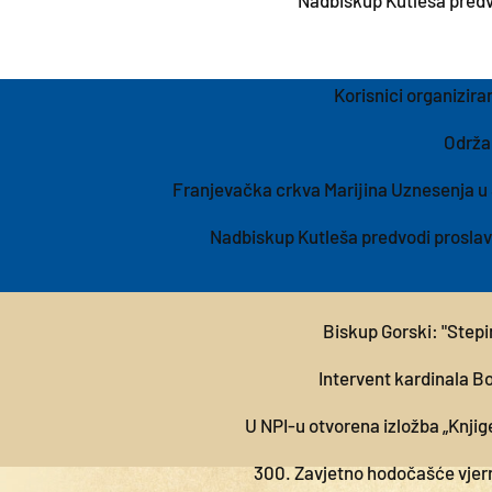
Nadbiskup Kutleša predvo
Korisnici organizira
Održan
Franjevačka crkva Marijina Uznesenja u
Nadbiskup Kutleša predvodi proslavu
Biskup Gorski: "Stepi
Intervent kardinala B
U NPI-u otvorena izložba „Knjig
300. Zavjetno hodočašće vjern