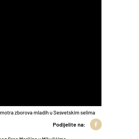
šće Majci Božjoj Bistričkoj
 šesto dijete obitelji Tepeš
čnih problema i poteškoća
 kardinal Alojzije Stepinac“ (2)
oka hodočastili u Mariazell
bonu
ret polaznika Trajne formacije svećenika
ritasu Sisačke biskupije
motra zborova mladih u Sesvetskim selima
Podijelite na: