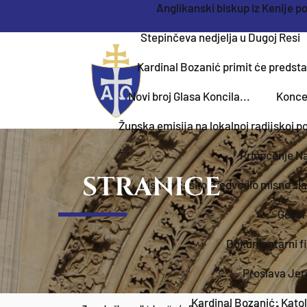
Anglikanski biskup iz Kenije p
Stepinčeva nedjelja u Dugoj Resi
Kardinal Bozanić primit će predsta
Novi broj Glasa Koncila...
Konce
Župska emisija na lokalnoj radijskoj po
Priopćenje Na
STRANICE
Biskup Šaško predvodio misno sla
Govor
Dokumentarni fil
Proslava Jer
Kardinal Bozanić: Kato