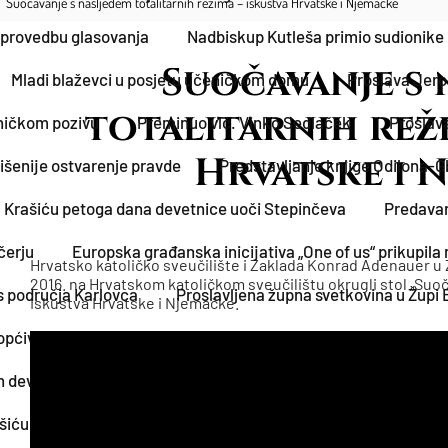
Suočavanje s nasljeđem totalitarnih režima – iskustva Hrvatske i Njemačke
 provedbu glasovanja
Nadbiskup Kutleša primio sudionike 
Suočavanje s 
Mladi blaževci u posjetu učeničkom domu
Proslava Jero
totalitarnih reži
eničkom pozivu
Preminuo vlč. Vinko Sedlaček
Proslav
Hrvatske i 
išenije ostvarenje pravde
Predstavljanje knjige Odilona-
u Krašiću petoga dana devetnice uoči Stepinčeva
Predavan
čerju
Europska građanska inicijativa „One of us“ prikupila
Hrvatsko katoličko sveučilište i Zaklada Konrad Adenauer u Z
2016. na Hrvatskom katoličkom sveučilištu okrugli stol „Suoč
 područja Karlovca
Proslavljena župna svetkovina u Župi
Iskustva Hrvatske i Njemačke.
riopćivanje nade i povjerenja u našem dobu
Održani Dani bi
n devetnice uoči Stepinčeva u Krašiću
Nosite s ljubavlju d
šiću i blagoslov obnovljene sakristije
Susret kardinala Jos