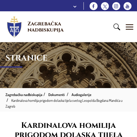
Zagrebačka 
nadbiskupija
STRANICE
Zagrebačka nadbiskupija
Dokumenti
Audiogalerije
Kardinalova homilija prigodom dolaska tijela svetog Leopolda Bogdana Mandića u
Zagreb
Kardinalova homilija
prigodom dolaska tijela