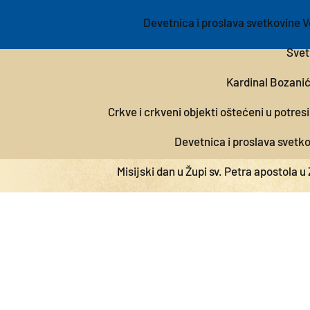
Devetnica i proslava svetkovine 
Svet
Kardinal Bozanić
Crkve i crkveni objekti oštećeni u potre
Devetnica i proslava svetk
Misijski dan u Župi sv. Petra apostola u
Obnovimo Katedra
Ekipa OŠ
Devetnica i proslava svetkovine Velike 
T2
Svetkovina sv. Marka Križevča