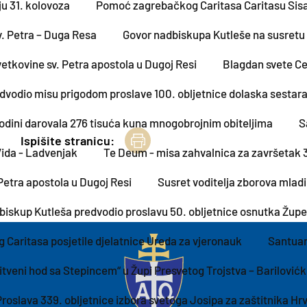
ju 31. kolovoza
Pomoć zagrebačkog Caritasa Caritasu Sisa
v. Petra – Duga Resa
Govor nadbiskupa Kutleše na susretu T
vetkovine sv. Petra apostola u Dugoj Resi
Blagdan svete Cec
vodio misu prigodom proslave 100. obljetnice dolaska sestara
odini darovala 276 tisuća kuna mnogobrojnim obiteljima
S
Ispišite stranicu:
Vida - Ladvenjak
Te Deum - misa zahvalnica za završetak 
Petra apostola u Dugoj Resi
Susret voditelja zborova mlad
iskup Kutleša predvodio proslavu 50. obljetnice osnutka Župe
 Caritasa posjetile djelatnice Ureda za vjeronauk
Santuar
itveni hod sa Stepincem“ u Župi Presvetog Trojstva – Barilović
Proslava 339. obljetnice izbora svetoga Josipa za zaštitnika Hr