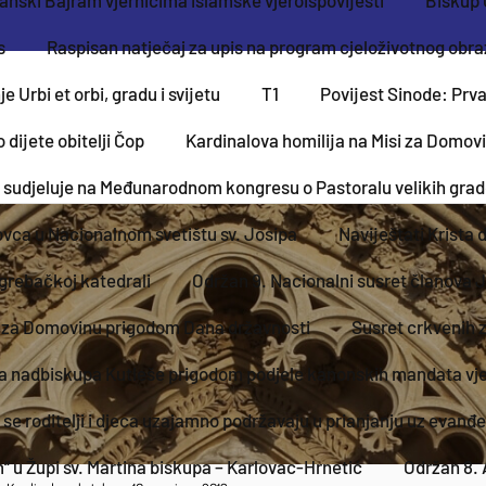
s
Raspisan natječaj za upis na program cjeloživotnog obr
 Urbi et orbi, gradu i svijetu
T1
Povijest Sinode: Prv
 dijete obitelji Čop
Kardinalova homilija na Misi za Domo
 sudjeluje na Međunarodnom kongresu o Pastoralu velikih gra
ovca u Nacionalnom svetištu sv. Josipa
Naviještati Krista 
grebačkoj katedrali
Održan 9. Nacionalni susret članova Jo
u za Domovinu prigodom Dana državnosti
Susret crkvenih 
a nadbiskupa Kutleše prigodom podjele kanonskih mandata vje
se roditelji i djeca uzajamno podržavaju u prianjanju uz evanđe
“ u Župi sv. Martina biskupa – Karlovac-Hrnetić
Održan 8. 