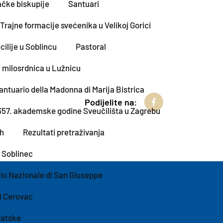
čke biskupije
Santuari
rajne formacije svećenika u Velikoj Gorici
ilije u Soblincu
Pastoral
 milosrdnica u Lužnicu
antuario della Madonna di Marija Bistrica
Podijelite na:
357. akademske godine Sveučilišta u Zagrebu
ih
Rezultati pretraživanja
 Soblinec
io Nazionale di San Giuseppe
ki Cerovac
vatske