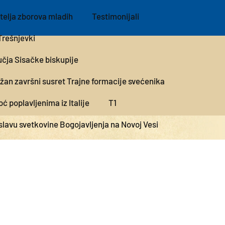
telja zborova mladih
Testimonijali
Trešnjevki
učja Sisačke biskupije
žan završni susret Trajne formacije svećenika
 poplavljenima iz Italije
T1
lavu svetkovine Bogojavljenja na Novoj Vesi
Anastazije u Samoboru
ametne glave“
storalnu komunikaciju na društvenim mrežama
Bozanić čestitao Božić mitropolitu Porfiriju