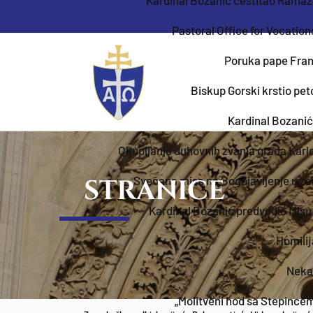
Pastoral Office for Vocation
Poruka pape Franje
Biskup Gorski krstio peto
Kardinal Bozanić
Okupljanje duhovnih zvanja grada Karl
STRANICE
Svečana misa na Bogojavljenje u za
Kardinal Bozanić predvodio Mis
Homilij
Neka 
„Molitveni hod sa Stepincem