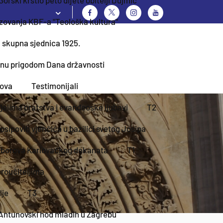
azovanja KBF-a "Teološka kultura"
a skupna sjednica 1925.
vinu prigodom Dana državnosti
dova
Testimonijali
djelima bratstva i evanđeoske ljubavi
T2
sipovih vjenčića u bazilici svetog Josipa
zborova Karlovačkog dekanata
T1
roučiteljima
lje
T3
Antunovski hod mladih u Zagrebu