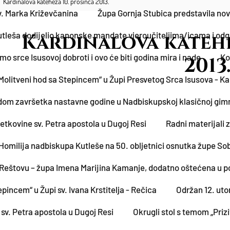
Kardinalova kateheza 10. prosinca 2013.
sv. Marka Križevčanina
Župa Gornja Stubica predstavila no
tleša dodijelio kanonske mandate vjeroučiteljima/icama i odgoj
Kardinalova katehe
mo srce Isusovoj dobroti i ovo će biti godina mira i nade
Ko
2013
Molitveni hod sa Stepincem“ u Župi Presvetog Srca Isusova - K
dom završetka nastavne godine u Nadbiskupskoj klasičnoj gimn
etkovine sv. Petra apostola u Dugoj Resi
Radni materijali 
Homilija nadbiskupa Kutleše na 50. obljetnici osnutka župe So
 u Reštovu – župa Imena Marijina Kamanje, dodatno oštećena u p
epincem“ u Župi sv. Ivana Krstitelja - Rečica
Održan 12. uto
sv. Petra apostola u Dugoj Resi
Okrugli stol s temom „Priz