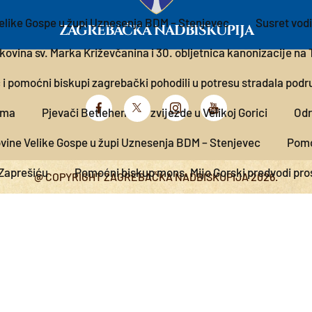
Velike Gospe u župi Uznesenja BDM – Stenjevec
Susret vodi
ZAGREBAČKA NADBISKUPIJA
kovina sv. Marka Križevčanina i 30. obljetnica kanonizacije na 
 i pomoćni biskupi zagrebački pohodili u potresu stradala podr
sima
Pjevači Betlehemske zvijezde u Velikoj Gorici
Odr
ovine Velike Gospe u župi Uznesenja BDM – Stenjevec
Pomoć
 Zaprešiću
Pomoćni biskup mons. Mijo Gorski predvodi pros
@ COPYRIGHT ZAGREBAČKA NADBISKUPIJA 2026.
lu darom, učvrstimo ju ljubavlju!
Proslava blagdana sv. 
 Lotrščak pobijedila u HKR-ovoj emisiji „Pametna pitanja za p
Gospe u župi Uznesenja BDM – Stenjevec
Izdan Vodič za pa
nina i 30. obljetnica kanonizacije na Trešnjevki
Kardinal 