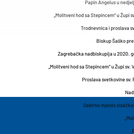
Papin Angelus u nedjel
„Molitveni hod sa Stepincem“ u Župi s
Trodnevnica i proslava s
Biskup Šaško pred
Zagrebačka nadbiskupija u 2020. g
„Molitveni hod sa Stepincem“ u Župi sv. 
Proslava svetkovine sv. 
Nadb
Sabirno mjesto sisačkog
„Mol