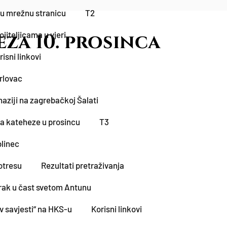
vu mrežnu stranicu
T2
iteljicama u vjeri
za 10. prosinca
risni linkovi
.
arlovac
aziji na zagrebačkoj Šalati
za kateheze u prosincu
T3
blinec
otresu
Rezultati pretraživanja
rak u čast svetom Antunu
iv savjesti“ na HKS-u
Korisni linkovi