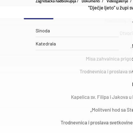
Zagrebačka nadbiskupija
Dokumenti
Videogalerije
"Dječje ljeto" u župi 
Nadbiskup Ku
Sinoda
Otvori
Katedrala
„
Misa zahvalnica prigo
Trodnevnica i proslava sv
Kapelica sv. Filipa i Jakova
„Molitveni hod sa St
Trodnevnica i proslava svetkovine 